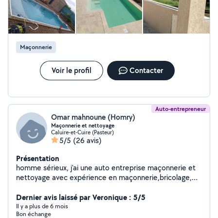
Maçonnerie
Voir le profil
Contacter
Auto-entrepreneur
Omar mahnoune (Homry)
Maçonnerie et nettoyage
Caluire-et-Cuire (Pasteur)
5/5
(26 avis)
Présentation
homme sérieux, j'ai une auto entreprise maçonnerie et
nettoyage avec expérience en maçonnerie,bricolage,
peinture et rénovation ainsi qu petits bricolages je vous
propose mes prestations dans l'agglomération lyonnaise
Dernier avis laissé par Veronique : 5/5
n'hésitez pas à me contacter
Il y a plus de 6 mois
Bon échange