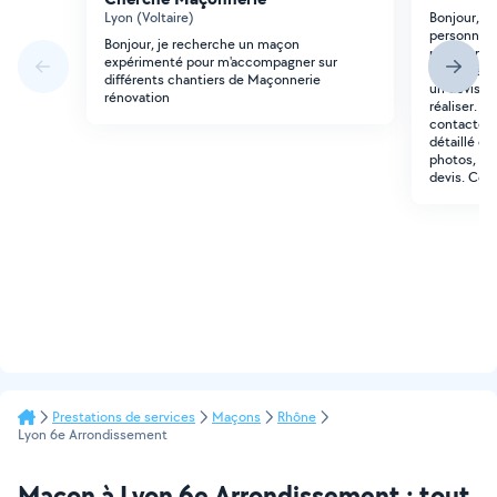
Lyon (Voltaire)
Bonjour, J
personne qu
Bonjour, je recherche un maçon
petits tra
expérimenté pour m'accompagner sur
route de V
différents chantiers de Maçonnerie
un devis su
rénovation
réaliser. S
contacter. 
détaillé d
photos, afi
devis. Cor
Prestations de services
Maçons
Rhône
Lyon 6e Arrondissement
Maçon à Lyon 6e Arrondissement : tout