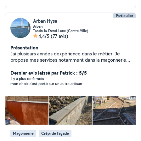
Particulier
Arban Hysa
Arban
Tassin-la-Demi-Lune (Centre-Ville)
4,4/5
(77 avis)
Présentation
Jai plusieurs années dexpérience dans le métier. Je
propose mes services notamment dans la maçonnerie,
la pose de carrelage, la plomberie, lélectricité, la pose
de placo, etc.
Dernier avis laissé par Patrick : 5/5
Il y a plus de 6 mois
mon choix s'est porté sur un autre artisan
Maçonnerie
Crépi de façade