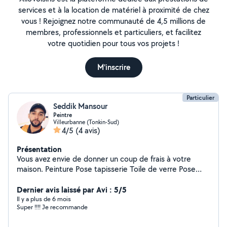
services et à la location de matériel à proximité de chez
vous ! Rejoignez notre communauté de 4,5 millions de
membres, professionnels et particuliers, et facilitez
votre quotidien pour tous vos projets !
M'inscrire
Particulier
Seddik Mansour
Peintre
Villeurbanne (Tonkin-Sud)
4/5
(4 avis)
Présentation
Vous avez envie de donner un coup de frais à votre
maison. Peinture Pose tapisserie Toile de verre Pose
d'enduit Devis gratuit disponible même le week-end
n'hésitez pas à me contacter travail parfait et propre
Dernier avis laissé par Avi : 5/5
merci Mr Mansour Seddik
Il y a plus de 6 mois
Super !!!! Je recommande