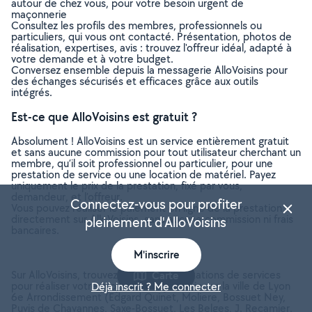
autour de chez vous, pour votre besoin urgent de
maçonnerie
Consultez les profils des membres, professionnels ou
particuliers, qui vous ont contacté. Présentation, photos de
réalisation, expertises, avis : trouvez l'offreur idéal, adapté à
votre demande et à votre budget.
Conversez ensemble depuis la messagerie AlloVoisins pour
des échanges sécurisés et efficaces grâce aux outils
intégrés.
Est-ce que AlloVoisins est gratuit ?
Absolument ! AlloVoisins est un service entièrement gratuit
et sans aucune commission pour tout utilisateur cherchant un
membre, qu’il soit professionnel ou particulier, pour une
prestation de service ou une location de matériel. Payez
uniquement le prix de la prestation, fixé par vous,
demandeur, et l’offreur.
Connectez-vous pour profiter
Vous pouvez réaliser le paiement en ligne de la prestation
directement sur AlloVoisins, sans aucune commission ni frais
pleinement d'AlloVoisins
bancaires.
M'inscrire
Sur AlloVoisins, trouvez toutes les prestations de services
Carte
pour réaliser votre projet de Maçonnerie sur la ville de Lyon
Déjà inscrit ? Me connecter
6e Arrondissement (Edgard Quinet, Moliere, Bossuet Ney,
Puvis de Chavannes, Saxe-Bossuet, Les Belges, J. Recamier,