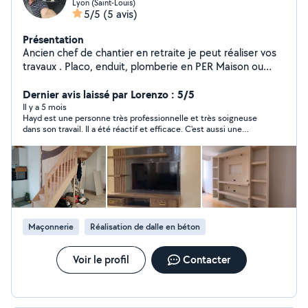
Lyon (Saint-Louis)
5/5
(5 avis)
Présentation
Ancien chef de chantier en retraite je peut réaliser vos
travaux . Placo, enduit, plomberie en PER Maison ou
appartement complet ou partiellement, peinture,
carrelage, parquet, tout type de menuiserie, tout type
Dernier avis laissé par Lorenzo : 5/5
de maçonnerie, pose tout type cuisine équipée ou
Il y a 5 mois
Hayd est une personne très professionnelle et très soigneuse
éléments séparément, Etc. Ne me contactez pas pour
dans son travail. Il a été réactif et efficace. C'est aussi une
l'électricité merci à tous
personne fort sympathique. J'ai été satisfait du travail effectué
Maçonnerie
Réalisation de dalle en béton
Voir le profil
Contacter