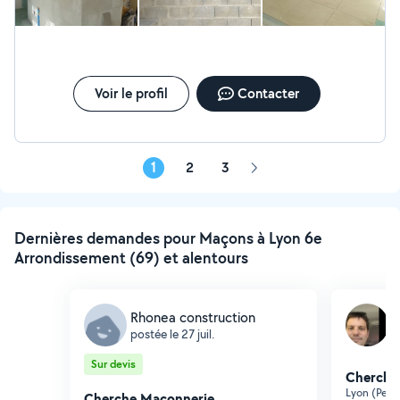
Voir le profil
Contacter
1
2
3
Page
suivante
Dernières demandes pour Maçons à Lyon 6e
Arrondissement (69) et alentours
Rhonea construction
F
postée le 27 juil.
p
Sur devis
Cherche
Lyon (Petit
Cherche Maçonnerie