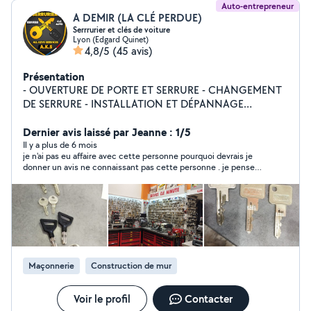
Auto-entrepreneur
A DEMIR (LA CLÉ PERDUE)
Serrrurier et clés de voiture
Lyon (Edgard Quinet)
4,8/5
(45 avis)
Présentation
- OUVERTURE DE PORTE ET SERRURE - CHANGEMENT
DE SERRURE - INSTALLATION ET DÉPANNAGE
SERRURERIE TOUTES MARQUES - INSTALLATION
COFFRE FORT, SERRURE DE GARAGE, SERRURE BLINDÉ
Dernier avis laissé par Jeanne : 1/5
OU POIGNÉ BLINDÉ+ PROTECTION SERRURE - CLÉS DE
Il y a plus de 6 mois
je n'ai pas eu affaire avec cette personne pourquoi devrais je
VOITURE À DOMICILE ET PERTE TOTAL - COPIE DE
donner un avis ne connaissant pas cette personne . je pense
TOUTE CLÉS BREVETÉ OU SIMPLE - COPIE DE BADGE
que cette personne travail trés bien mais j'avais déjà en
ET BIP - PLAQUE D'IMMATRICULATION ET POSE
contact choisi une autre personne Jeanne
Maçonnerie
Construction de mur
Voir le profil
Contacter