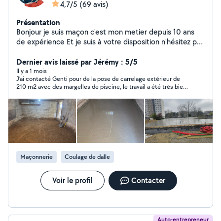
4,7/5
(69 avis)
Présentation
Bonjour je suis maçon c'est mon metier depuis 10 ans
de expérience Et je suis à votre disposition n'hésitez pas
à me contacter je suis de Lyon et je peux me déplacer
les environs aussi Des petits bricolage Carrelage
Dernier avis laissé par Jérémy : 5/5
Peinture Montage et démontage.... ect
Il y a 1 mois
J’ai contacté Genti pour de la pose de carrelage extérieur de
210 m2 avec des margelles de piscine, le travail a été très bien
fait malgré la canicule, très propre et très soigné. Je
recommande Genti qui est de très bons conseils et qui est
très professionnel.
Maçonnerie
Coulage de dalle
Voir le profil
Contacter
Auto-entrepreneur