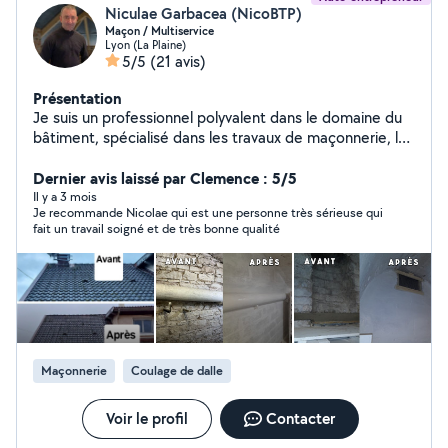
Niculae Garbacea (NicoBTP)
Maçon / Multiservice
Lyon (La Plaine)
5/5
(21 avis)
Présentation
Je suis un professionnel polyvalent dans le domaine du
bâtiment, spécialisé dans les travaux de maçonnerie, les
petites réparations, la charpenterie, la démolition et
encore plus. Fort de plus de 20 ans d'expérience, quel
Dernier avis laissé par Clemence : 5/5
que soit votre besoin dans le domaine du bâtiment, je
Il y a 3 mois
Je recommande Nicolae qui est une personne très sérieuse qui
suis là pour vous aider.
fait un travail soigné et de très bonne qualité
Maçonnerie
Coulage de dalle
Voir le profil
Contacter