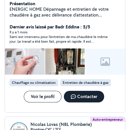
Présentation
ENERGIC HOME Dépannage et entretien de votre
chaudière à gaz avec délivrance d'attestation
d'entretien. Remplacement de votre chaudière.
Désembouage de votre installation de chauffage
Dernier avis laissé par Badr Eddine : 5/5
radiateurs et plancher chauffant. Divers travaux de
Il y a 1 mois
Sami est intervenu pour l’entretien de ma chaudière le même
plomberie. Contrat d'entretien annuel de votre
jour. Le travail a été bien fait, propre et rapide. Il est
chaudière. Devis gratuit pour remplacement de
professionnel, je recommande ses services sans problème.
chaudière gaz et chauffe eau. Des techniciens
expérimentés et certifiés! Intervention rapide 7/7
Chauffage ou climatisation
Entretien de chaudière à gaz
Voir le profil
Contacter
Auto-entrepreneur
Nicolas Lovas (NBL Plomberie)
Plombier-CVC / TCE