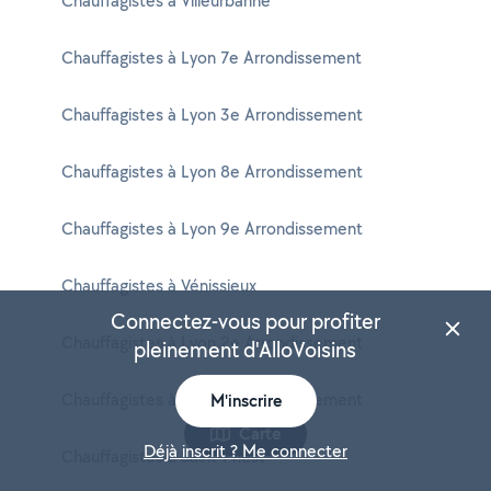
Chauffagistes à Villeurbanne
Chauffagistes à Lyon 7e Arrondissement
Chauffagistes à Lyon 3e Arrondissement
Chauffagistes à Lyon 8e Arrondissement
Chauffagistes à Lyon 9e Arrondissement
Chauffagistes à Vénissieux
Connectez-vous pour profiter
Chauffagistes à Lyon 2e Arrondissement
pleinement d'AlloVoisins
Chauffagistes à Lyon 5e Arrondissement
M'inscrire
Carte
Déjà inscrit ? Me connecter
Chauffagistes à Saint-Priest