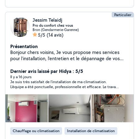
Particulier
Jessim Telaidj
Pro du confort chez vous
Bron (Gendarmerie-Garenne)
5/5
(14 avis)
Présentation
Bonjour chers voisins, Je vous propose mes services
pour l'installation, l'entretien et le dépannage de vos
équipements : Climatisations (pose, entretien,
réparation) Chaudières toutes énergies Cumulus /
Dernier avis laissé par Hidya : 5/5
Chauffe-eaux Dépannage gaz tous types d'appareils
Il y a 16 jours
Je suis très satisfait de l'installation de ma climatisation.
Travaux de plomberie (fuites, robinets, WC, etc.)
L'équipe a été ponctuelle, professionnelle et efficace. Le travail
Professionnel, rapide et à l'écoute, j'interviens chez vous
a été réalisé avec soin, les explications sur le fonctionnement
avec sérieux et efficacité.
étaient claires, et le chantier a été laissé parfaitement propre.
La climatisation fonctionne parfaitement. Suite à mon
expérience très positive, j'ai recommandé cette entreprise à un
membre de ma famille, qui a également fait appel à leurs
services et en est tout aussi satisfait. Je recommande cette
entreprise sans hésitation pour son sérieux, la qualité de son
travail et son professionnalisme.
Chauffage ou climatisation
Installation de climatisation