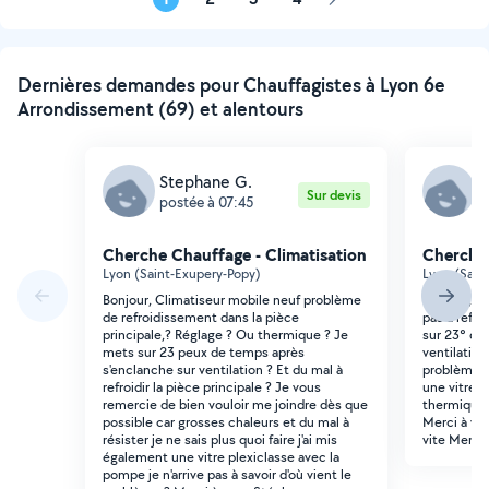
Page
suivante
Dernières demandes pour Chauffagistes à Lyon 6e
Arrondissement (69) et alentours
Stephane G.
S
Sur devis
postée à 07:45
p
Cherche Chauffage - Climatisation
Cherche 
Lyon (Saint-Exupery-Popy)
Lyon (Sain
Bonjour, Climatiseur mobile neuf problème
Bonjour, Cl
de refroidissement dans la pièce
pas à refro
principale,? Réglage ? Ou thermique ? Je
sur 23° qu
mets sur 23 peux de temps après
ventilatio 
s'enclanche sur ventilation ? Et du mal à
problèmes i
refroidir la pièce principale ? Je vous
une vitre p
remercie de bien vouloir me joindre dès que
thermique 
possible car grosses chaleurs et du mal à
Merci à vou
résister je ne sais plus quoi faire j'ai mis
vite Merci
également une vitre plexiclasse avec la
pompe je n'arrive pas à savoir d'où vient le