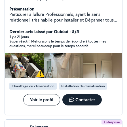
Présentation
Particulier à l'allure Professionnels, ayant le sens
relationnel, très habille pour installer et Dépanner tous
ce qui est électrique, Climatisation et Pompe à Chaleur:
Electroménager, Portail, Volet, Store, Tableau
Dernier avis laissé par Ouidad : 5/5
électrique, interphone Bac Pro, CAP, avec 20 ans
Il y a 21 jours
Super réactif, Mehdi a pris le temps de répondre à toutes mes
d'expérience.
questions, merci beaucoup pour le temps accordé
Chauffage ou climatisation
Installation de climatisation
Voir le profil
Contacter
Entreprise
Solygreen