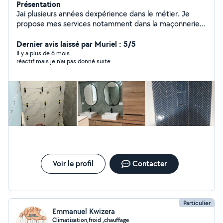
Présentation
Jai plusieurs années dexpérience dans le métier. Je
propose mes services notamment dans la maçonnerie,
la pose de carrelage, la plomberie, lélectricité, la pose
de placo, etc.
Dernier avis laissé par Muriel : 5/5
Il y a plus de 6 mois
réactif mais je n'ai pas donné suite
Voir le profil
Contacter
Particulier
Emmanuel Kwizera
Climatisation,froid ,chauffage