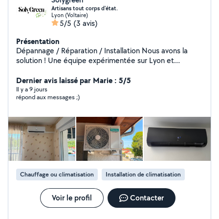
Artisans tout corps d'état.
Lyon (Voltaire)
5/5
(3 avis)
Présentation
Dépannage / Réparation / Installation Nous avons la
solution ! Une équipe expérimentée sur Lyon et
alentours pour vos travaux de plomberie, climatisation,
chauffage, électricité, gaz, carrelage. Nous réalisons
Dernier avis laissé par Marie : 5/5
également vos entretiens d'appareil à gaz.
Il y a 9 jours
répond aux messages ;)
Chauffage ou climatisation
Installation de climatisation
Voir le profil
Contacter