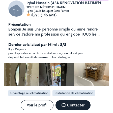
Iqbal Hussain (ASA RENOVATION BÂTIMENT)
TOUT LES MÉTIERS DU BATIM
Lyon (Louis Bouquet-Jean Perrin)
4,7/5
(146 avis)
Présentation
Bonjour Je suis une personne simple qui aime rendre
service J'adore ma profession qui englobe TOUS les
métiers du bâtiment En activité dans ce domaine depuis
plus de 20 ans En passant par les choses les plus
Dernier avis laissé par Mimi : 5/5
simples aux plus complexes je saurais vous donner
Il y a 24 jours
pas disponible en arrêt hospitalisation, donc il est pas
entière satisfaction et bien plus encore Passionné
disponible bon rétablissement, bon dialogue
d'électronique et de bricolage avec création de
meubles en tout genre, j'aime également la photo vidéo
ainsi que l'aquariophilie Au plaisir de vous connaître
Chauffage ou climatisation
Installation de climatisation
Voir le profil
Contacter