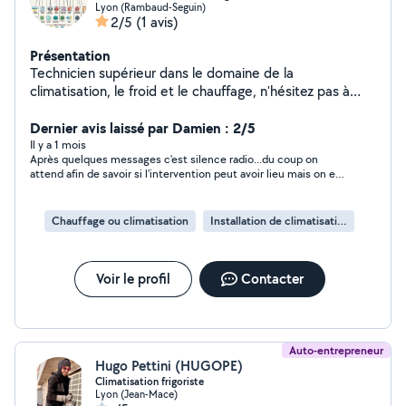
Lyon (Rambaud-Seguin)
2/5
(1 avis)
Présentation
Technicien supérieur dans le domaine de la
climatisation, le froid et le chauffage, n'hésitez pas à
faire appel à mes compétences pour l'entretien,la
maintenance, le dépannage et l'installation de vos splits,
Dernier avis laissé par Damien : 2/5
chambre froides, chaudière, groupes d'eau glacée etc
Il y a 1 mois
Après quelques messages c'est silence radio...du coup on
attend afin de savoir si l'intervention peut avoir lieu mais on est
ignoré.
Chauffage ou climatisation
Installation de climatisation
Voir le profil
Contacter
Auto-entrepreneur
Hugo Pettini (HUGOPE)
Climatisation frigoriste
Lyon (Jean-Mace)