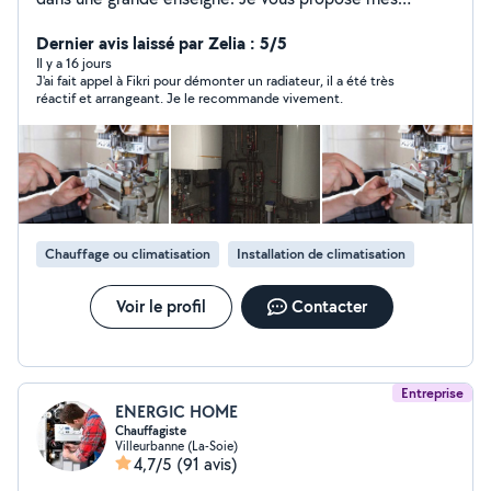
services de dépannages , installation, mise en service
de tout type d'équipement thermique. Réglage et
Dernier avis laissé par Zelia : 5/5
régulation . Installation de chaudière, climatisation.
Il y a 16 jours
J'ai fait appel à Fikri pour démonter un radiateur, il a été très
Alimentation en eau tout ce qui est en rapport avec le
réactif et arrangeant. Je le recommande vivement.
confort de votre maison . Je propose également mes
services pour vous aider à améliorer vos factures
d'énergie. O778701929
Chauffage ou climatisation
Installation de climatisation
Voir le profil
Contacter
Entreprise
ENERGIC HOME
Chauffagiste
Villeurbanne (La-Soie)
4,7/5
(91 avis)