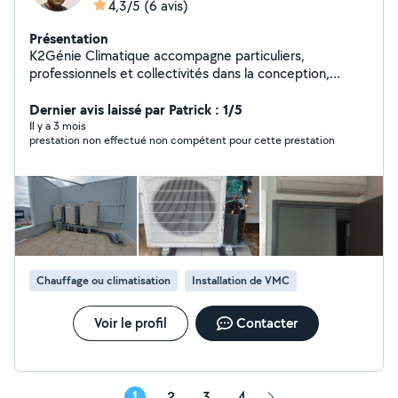
4,3/5
(6 avis)
Présentation
K2Génie Climatique accompagne particuliers,
professionnels et collectivités dans la conception,
l'installation, la maintenance et le dépannage de
solutions performantes en climatisation, chauffage,
Dernier avis laissé par Patrick : 1/5
plomberie et ventilation. Notre priorité : un confort
Il y a 3 mois
prestation non effectué non compétent pour cette prestation
durable, des équipements fiables et des économies
d'énergie.
Chauffage ou climatisation
Installation de VMC
Voir le profil
Contacter
1
2
3
4