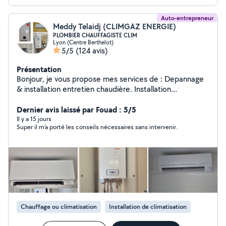
Auto-entrepreneur
Meddy Telaidj (CLIMGAZ ENERGIE)
PLOMBIER CHAUFFAGISTE CLIM
Lyon (Centre Berthelot)
5/5
(124 avis)
Présentation
Bonjour, je vous propose mes services de : Depannage
& installation entretien chaudière. Installation
climatisation & pompe à chaleur Depannage
&installation sanitaire chauffage. Desembouage
Dernier avis laissé par Fouad : 5/5
radiateur plancher chauffant. Installation et mise en
Il y a 15 jours
Super il m’a porté les conseils nécessaires sans intervenir.
service CLIMATISATION Robineterie cumulus
débouchage fuite. Dispo 7/7 déplacement et devis
gratuit. TEL :O7 83 05 40 37
Chauffage ou climatisation
Installation de climatisation