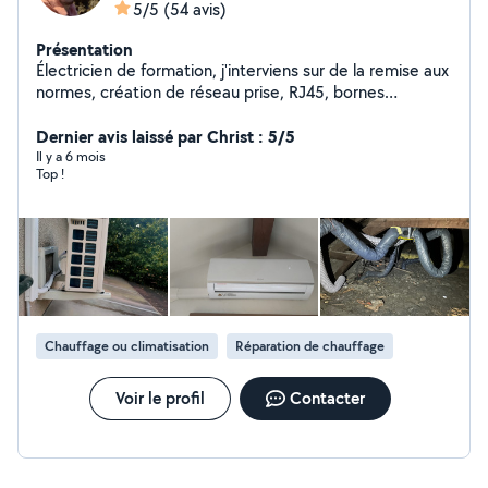
5/5
(54 avis)
Présentation
Électricien de formation, j'interviens sur de la remise aux
normes, création de réseau prise, RJ45, bornes
électriques. Entretien de climatisation. Petit travaux non
électrique en tous genre (pose de tringles à rideau,
Dernier avis laissé par Christ : 5/5
montage de meubles, montage et fixation de meubles)
Il y a 6 mois
Top !
Électricien titulaire d'un BAC professionnel
Électrotechnique et BTS Électrotechnique.
Chauffage ou climatisation
Réparation de chauffage
Voir le profil
Contacter