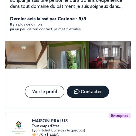
Bonjour je suis une personne qui a 30 ans d'expérience
dans tout domaine du bâtiment je suis soigneux dans
mon travail n'hésitez pas à me contacter
Dernier avis laissé par Corinne : 5/5
Il y a plus de 6 mois
j'ai eu peu de ton contact, je met 5 étoiles
Voir le profil
Contacter
Entreprise
MAISON PRALUS
Tout corps d'état
Lyon (Joliot Curie-Les Acqueducs)
1/5
(1 avis)