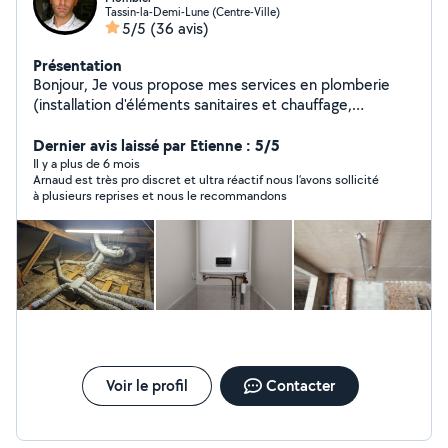
Tassin-la-Demi-Lune (Centre-Ville)
5/5
(36 avis)
Présentation
Bonjour, Je vous propose mes services en plomberie
(installation d'éléments sanitaires et chauffage,
rénovation, dépannage, entretien etc.) Mon objectif est
de fournir un service de qualité qui garantira votre
Dernier avis laissé par Etienne : 5/5
satisfaction. N'hésitez pas à me contacter via
Il y a plus de 6 mois
Arnaud est très pro discret et ultra réactif nous l’avons sollicité
l'application, ou par téléphone au 6 79 32 84 16 pour
à plusieurs reprises et nous le recommandons
discuter de vos besoins.
Voir le profil
Contacter