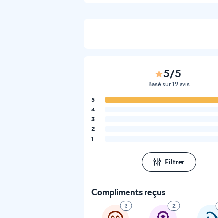
5/5
Basé sur 19 avis
5
4
3
2
1
Filtrer
Compliments reçus
3
2