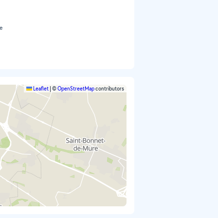
re
Leaflet
|
©
OpenStreetMap
contributors