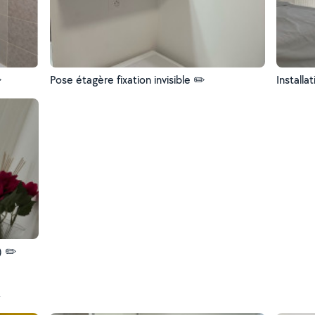
️
Pose étagère fixation invisible ✏️
Installa
) ✏️
t