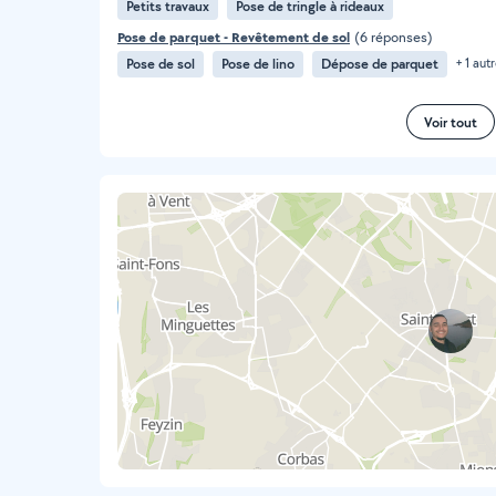
Petits travaux
Pose de tringle à rideaux
Pose de parquet - Revêtement de sol
(6 réponses)
Pose de sol
Pose de lino
Dépose de parquet
+ 1 aut
Voir tout