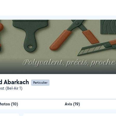
d Abarkach
Particulier
est (Bel-Air 1)
hotos
(
10
)
Avis (19)