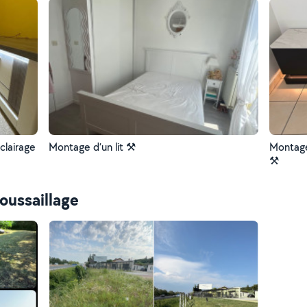
clairage
Montage d’un lit ⚒️
Montage
⚒️
oussaillage