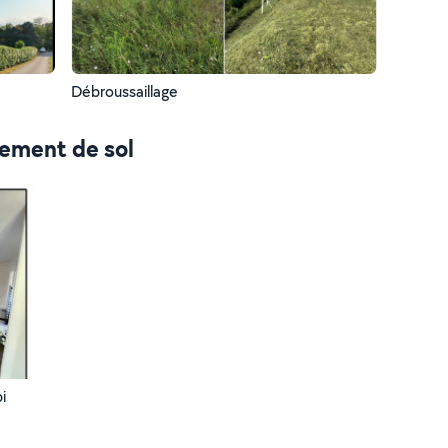
Débroussaillage
tement de sol
i