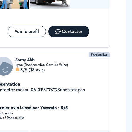
Voir le profil
Contacter
Particulier
Samy Akb
Lyon (Rochecardon-Gare de Vaise)
5/5
(18 avis)
ésentation
ntactez moi au 06!01!37'07'93nhesitez pas
rnier avis laissé par Yassmin : 5/5
 a 5 mois
fait ! Ponctuelle