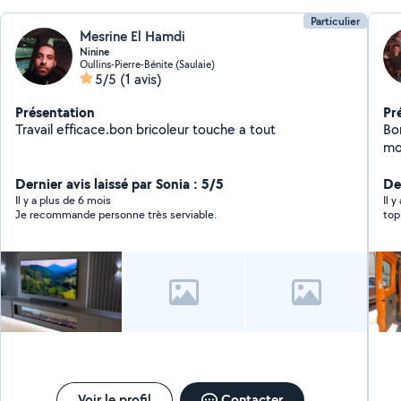
Particulier
Mesrine El Hamdi
Ninine
Oullins-Pierre-Bénite (Saulaie)
5/5
(1 avis)
Présentation
Pr
Travail efficace.bon bricoleur touche a tout
Bo
mo
pa
Dernier avis laissé par Sonia : 5/5
d'a
De
ag
Il y a plus de 6 mois
Il 
Je recommande personne très serviable.
top
re
Voir le profil
Contacter