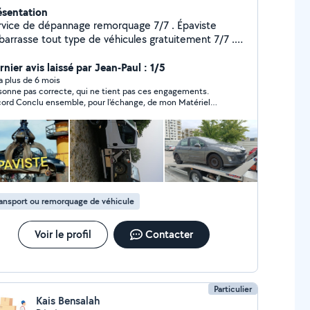
ésentation
vice de dépannage remorquage 7/7 . Épaviste
arrasse tout type de véhicules gratuitement 7/7 .
hat de véhicule d'occasion dans l'état. rachat de
raille et métaux.
nier avis laissé par Jean-Paul : 1/5
y a plus de 6 mois
sonne pas correcte, qui ne tient pas ces engagements.
ord Conclu ensemble, pour l'échange, de mon Matériel
s mes 2 Garages, contre un Scooter 125. Il n'a pas tenu son
agement, et ne m'a jamais répondu à mes Mails, et ne m'a
ais donné les raisons, de son engagement, non respecter.
i mis 1 étoile,pour pouvoir évaluer,mais pour moi c'est 0-
ile
ansport ou remorquage de véhicule
Voir le profil
Contacter
Particulier
Kais Bensalah