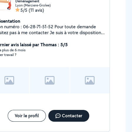
Déménagement
Lyon (Merciere-Grolee)
5/5
(11 avis)
ésentation
numéro : 06-28-71-51-52 Pour toute demande
ez pas à me contacter Je suis à votre disposition
ur tout type de déménagement chargement
chargement : meuble , électroménager, carton ,
rnier avis laissé par Thomas : 5/5
barrassé cave et maison que ce soit ascenseur ou
y a plus de 6 mois
er travail ?
escalier Je reste à votre écoute Merci
Voir le profil
Contacter