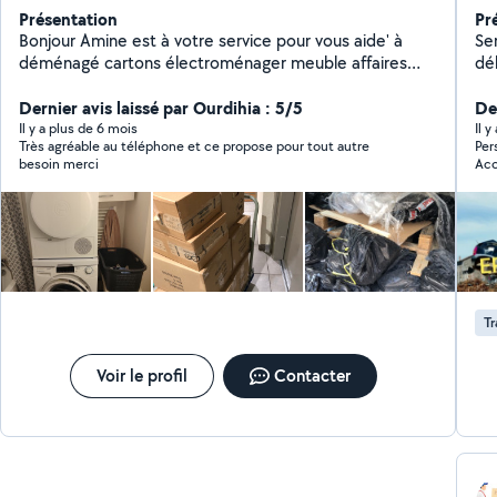
Présentation
Pr
Bonjour Amine est à votre service pour vous aide' à
Ser
déménagé cartons électroménager meuble affaires
déb
personnel ou colis quelques soit escalier ou ascenseur
rac
Montage et démontage Protection des affaires Travail
Dernier avis laissé par Ourdihia : 5/5
fer
Der
en toute sécurité et plein de confiance pour vous
Il y a plus de 6 mois
Il 
Très agréable au téléphone et ce propose pour tout autre
Per
satisfaire Débarrasser encombrants . Évacuation
besoin merci
Acc
déchets gravats Livraison manutention et transport de
dan
colis 7 jours / 7 Disponible à tout moment Merci Amine
eng
jam
j'a
éto
Tr
Voir le profil
Contacter