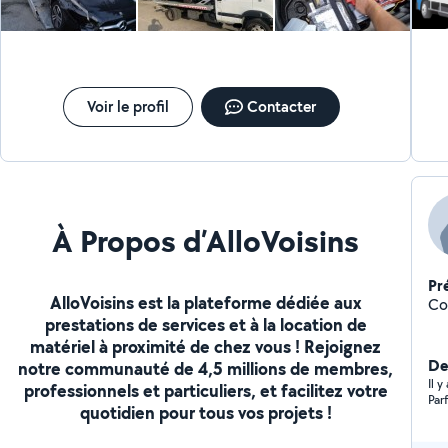
conseillons ou emmené votre véhicule soit a votre
garage soit nous vous trouvons un garage adapté à vos
besoins
Voir le profil
Contacter
À Propos d’AlloVoisins
Pr
AlloVoisins est la plateforme dédiée aux
Co
prestations de services et à la location de
matériel à proximité de chez vous ! Rejoignez
De
notre communauté de 4,5 millions de membres,
Il y
professionnels et particuliers, et facilitez votre
Par
quotidien pour tous vos projets !