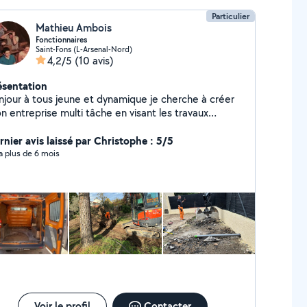
Particulier
Mathieu Ambois
Fonctionnaires
Saint-Fons (L-Arsenal-Nord)
4,2/5
(10 avis)
ésentation
njour à tous jeune et dynamique je cherche à créer
n entreprise multi tâche en visant les travaux
ysagistes , ayant des formations dans ce domaine
ctivité. mais pour cela il faut que je me crée un
rnier avis laissé par Christophe : 5/5
enda avec des clients avec moi sa sera satisfait ou
y a plus de 6 mois
fait et toujours dans la bonne humeur
Voir le profil
Contacter