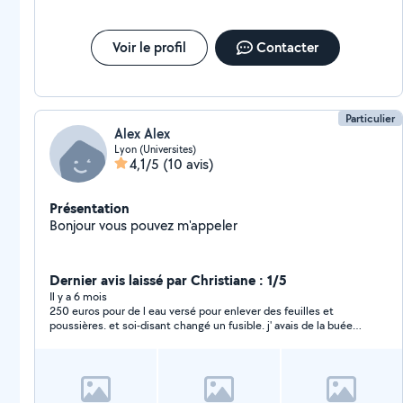
Voir le profil
Contacter
Particulier
Alex Alex
Lyon (Universites)
4,1/5
(10 avis)
Présentation
Bonjour vous pouvez m'appeler
Dernier avis laissé par Christiane : 1/5
Il y a 6 mois
250 euros pour de l eau versé pour enlever des feuilles et
poussières. et soi-disant changé un fusible. j' avais de la buée
sur mon pare brise. après son intervention j' ai toujours de la
buée. Attention à vous