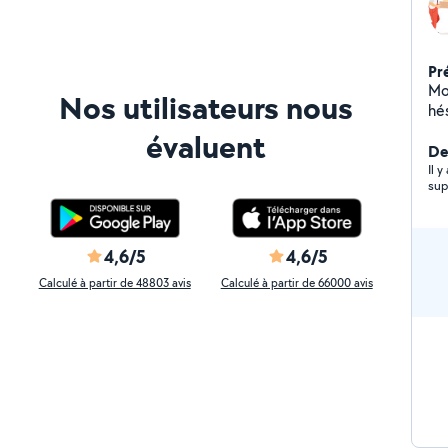
Pr
Mon 
Nos utilisateurs nous
hésit
po
évaluent
dé
De
dé
Il 
sup
4,6/5
4,6/5
Calculé à partir de 48803 avis
Calculé à partir de 66000 avis