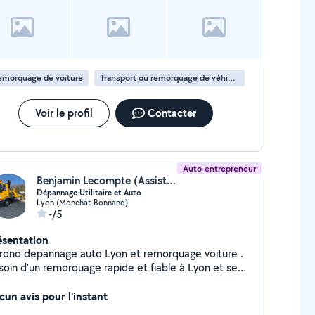
emorquage de voiture
Transport ou remorquage de véhicule
Voir le profil
Contacter
Auto-entrepreneur
Benjamin Lecompte (Assistance Depannage auto moto utilitaire)
Dépannage Utilitaire et Auto
Lyon (Monchat-Bonnand)
-/5
ésentation
rono depannage auto Lyon et remorquage voiture .
soin d'un remorquage rapide et fiable à Lyon et ses
virons ? Chrono Dépannage Lyon est votre
rtenaire de confiance pour le dépannage et le
cun avis pour l'instant
morquage de voitures et utilitaires. Nous intervenons