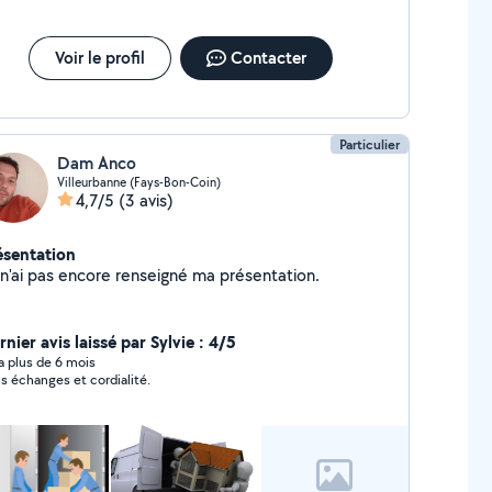
Voir le profil
Contacter
Particulier
Dam Anco
Villeurbanne (Fays-Bon-Coin)
4,7/5
(3 avis)
ésentation
Je n'ai pas encore renseigné ma présentation.
nier avis laissé par Sylvie : 4/5
y a plus de 6 mois
s échanges et cordialité.