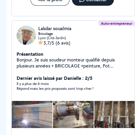
Auto-entrepreneur
Lakdar soualmia
Bricolage
Lyon (Cite-Jardin)
3,7/5
(6 avis)
Présentation
Bonjour. Je suis soudeur monteur qualifié depuis
plusieurs années + BRICOLAGE +peinture, Pot
échappement moto et voiture camion ,+ plaques fines
ou épaisses.
Dernier avis laissé par Danielle : 2/5
Il y a plus de 6 mois
Répond mais les prix proposés sont trop cher !