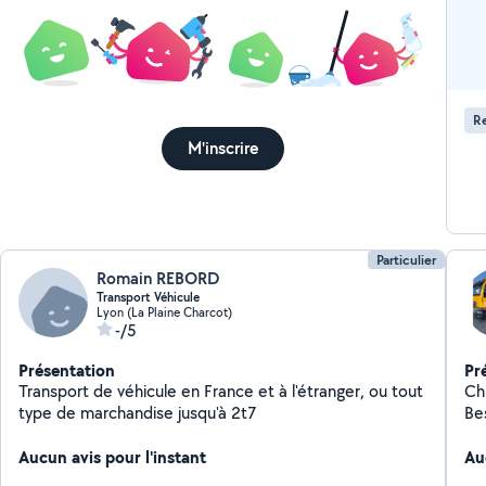
R
M'inscrire
Particulier
Romain REBORD
Transport Véhicule
Lyon (La Plaine Charcot)
-/5
Présentation
Pr
Transport de véhicule en France et à l'étranger, ou tout
Ch
type de marchandise jusqu'à 2t7
Be
en
Aucun avis pour l'instant
pa
Au
re