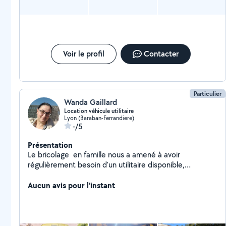
Voir le profil
Contacter
Particulier
Wanda Gaillard
Location véhicule utilitaire
Lyon (Baraban-Ferrandiere)
-/5
Présentation
Le bricolage ️ en famille nous a amené à avoir
régulièrement besoin d'un utilitaire disponible,
polyvalent et propre! Nous le proposons aujourd'hui au
plus grand nombre! Bonne route ️
Aucun avis pour l'instant