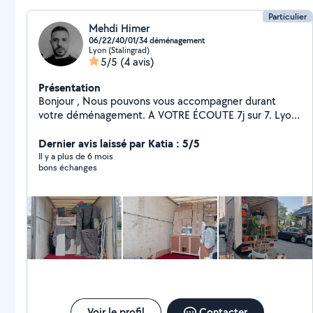
Particulier
Mehdi Himer
06/22/40/01/34 déménagement
Lyon (Stalingrad)
5/5
(4 avis)
Présentation
Bonjour , Nous pouvons vous accompagner durant
votre déménagement. A VOTRE ÉCOUTE 7j sur 7. Lyon/
Rhône Alpes /France. Je vous propose nos services
ainsi que notre savoir-faire. Nous proposons aussi le
Dernier avis laissé par Katia : 5/5
Démontage/Remontage. Matériel de protection
Il y a plus de 6 mois
bons échanges
Équipements adaptés LE TOUT DANS LA JOIE ET LA
BONNE HUMEUR N'hésitez pas à me contacter Pour
un devis simple rapide cordialement
Voir le profil
Contacter