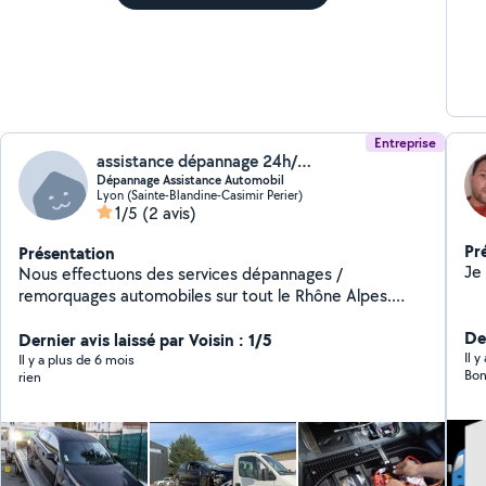
Entreprise
assistance dépannage 24h/24
Dépannage Assistance Automobil
Lyon (Sainte-Blandine-Casimir Perier)
1/5
(2 avis)
Pr
Présentation
Nous effectuons des services dépannages /
remorquages automobiles sur tout le Rhône Alpes.
Courtes / Longues distances. Nos presta :
Der
Redémarrage votre véhicule suite a une panne de
Dernier avis laissé par Voisin : 1/5
Il 
batterie ou un survoltage . Remplacement de roue de
Il y a plus de 6 mois
Bon
rien
secours . Panne moteur ! Diagnostic . Transport de
votre véhicule . Dépannage véhicules accidentés.
Remorquage véhicule sans clé Remorquage véhicule
Frein Bloqué Remorquage Boite a vitesse Bloqué
Dépannage sur place avant remorquage . Nous vous