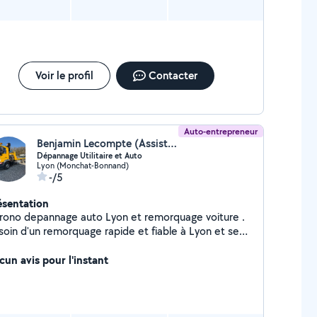
Voir le profil
Contacter
Auto-entrepreneur
Benjamin Lecompte (Assistance Depannage auto moto utilitaire)
Dépannage Utilitaire et Auto
Lyon (Monchat-Bonnand)
-/5
ésentation
rono depannage auto Lyon et remorquage voiture .
soin d'un remorquage rapide et fiable à Lyon et ses
virons ? Chrono Dépannage Lyon est votre
rtenaire de confiance pour le dépannage et le
cun avis pour l'instant
morquage de voitures et utilitaires. Nous intervenons
h/7 dans toute la région lyonnaise, notamment à:
(tous arrondissements) Villeurbanne Dardilly Écully
-Didier-au-Mont-d'Or Confluence Nos services