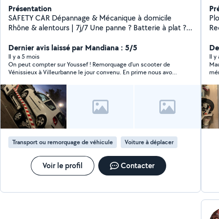
Présentation
Pr
SAFETY CAR Dépannage & Mécanique à domicile
Plombier 24h/24 
Rhône & alentours | 7j/7 Une panne ? Batterie à plat ?
Re
Véhicule qui ne démarre plus ? J'interviens rapidement
Wc,L
à domicile ou sur place. Dépannage rapide ️ Mécanique
Dernier avis laissé par Mandiana : 5/5
canalisation
Der
à domicile : vidange, freins, embrayage, distribution,
ca
Il y a 5 mois
Il y
On peut compter sur Youssef ! Remorquage d'un scooter de
Mau
entretien, grosses mécanique Remorquage & transport
anc
Vénissieux à Villeurbanne le jour convenu. En prime nous avons
mér
de véhicules roulants ou HS (auto, moto, utilitaire)
lavabo 
pu être ramenés. Prix attractif.
Particuliers Pros Entreprises Devis immédiat par
ballon
téléphone ou SMS Prix clairs Travail sérieux Intervention
Serrurier 24h/24 7
rapide Votre sécurité, notre priorité.
ça b
po
to
au
Transport ou remorquage de véhicule
Voiture à déplacer
ins
is
Voir le profil
Contacter