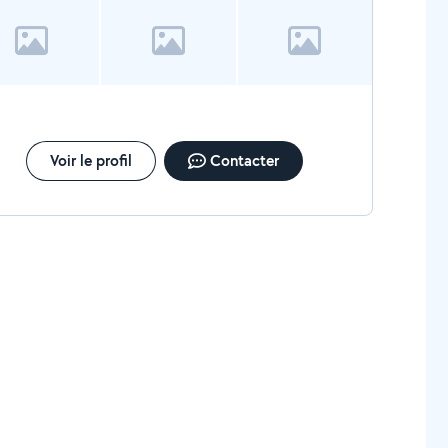
orquage de véhicules légers et utilitaires En cas de
ne, d'accident ou de véhicule immobilisé. Bourg-en-
esse Ambérieu-en-Bugey Miribel, Montluel, Trévoux
es communes de l'Ain Dépannage sur place
tterie à plat, crevaison, erreur de carburant Nous
venons rapidement. Enlèvement d'épave Service
atuit sous conditions pour la mise en destruction de
icule. Ouverture de porte Clés perdues ou
Voir le profil
Contacter
liées dans la voiture ? Nous avons la solution.
rquoi choisir Chrono Dépannage Lyon ? Intervention
ide : Arrivée