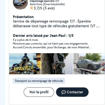
Dépannage epaviste 7/7
Saint-Fons (Zone-Industrielle)
3,7/5
(3 avis)
Présentation
Service de dépannage remorquage 7/7 . Épaviste
débarrasse tout type de véhicules gratuitement 7/7 .
rachat de véhicule d'occasion dans l'état. rachat de
ferraille et métaux.
Dernier avis laissé par Jean-Paul : 1/5
Il y a plus de 6 mois
Personne pas correcte, qui ne tient pas ces engagements.
Accord Conclu ensemble, pour l'échange, de mon Matériel
dans mes 2 Garages, contre un Scooter 125. Il n'a pas tenu son
engagement, et ne m'a jamais répondu à mes Mails, et ne m'a
jamais donné les raisons, de son engagement, non respecter.
j'ai mis 1 étoile,pour pouvoir évaluer,mais pour moi c'est 0-
étoile
Transport ou remorquage de véhicule
Voir le profil
Contacter