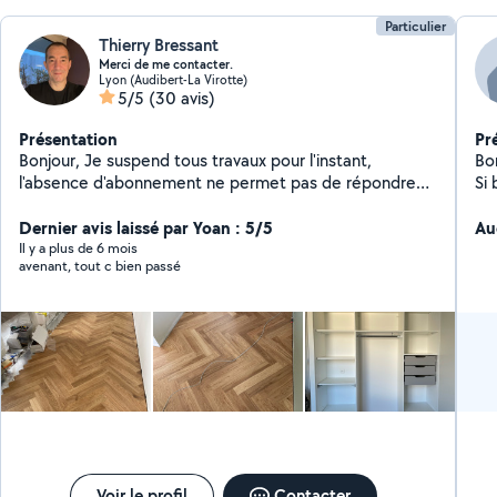
Particulier
Thierry Bressant
Merci de me contacter.
Lyon (Audibert-La Virotte)
5/5
(30 avis)
Présentation
Pr
Bonjour, Je suspend tous travaux pour l'instant,
Bon
l'absence d'abonnement ne permet pas de répondre
Si 
aux demandes. Bien cordialement
Dernier avis laissé par Yoan : 5/5
Au
Il y a plus de 6 mois
avenant, tout c bien passé
Voir le profil
Contacter