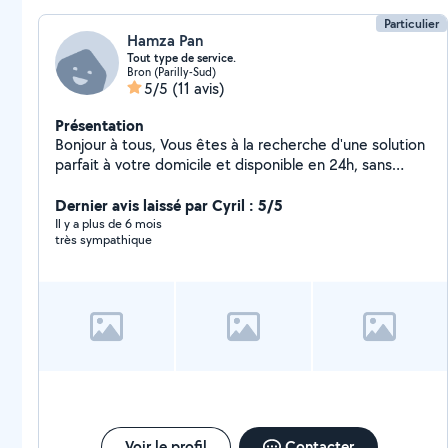
Particulier
Hamza Pan
Tout type de service.
Bron (Parilly-Sud)
5/5
(11 avis)
Présentation
Bonjour à tous, Vous êtes à la recherche d'une solution
parfait à votre domicile et disponible en 24h, sans
obligation ou engagement? Je m'engage à répondre à
vos exigence je vous propose mes services de ménage
Dernier avis laissé par Cyril : 5/5
à domicile. Minutieux et sérieux sont mes principaux
Il y a plus de 6 mois
très sympathique
atouts. Je propose tout types de nettoyages : * Vitres
* Sols * Poussières * Aspirateur * Vaisselle * Rangement
etc.. *repassage et pliage de vêtements *gros ménage
de printemps Je peut aussi m'occuper de la location de
vos bien c'est à dire Check in/Check out, ménage, état
des lieu, maintenance du bien etc Je touche aussi tout
ce qui travaux de maintenance. N'hésiter pas à me
contacter.
Voir le profil
Contacter