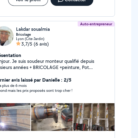
Auto-entrepreneur
Lakdar soualmia
Bricolage
Lyon (Cite-Jardin)
3,7/5
(6 avis)
ésentation
 soudeur monteur qualifié depuis
usieurs années + BRICOLAGE +peinture, Pot
happement moto et voiture camion ,+ plaques fines
 épaisses.
nier avis laissé par Danielle : 2/5
y a plus de 6 mois
ond mais les prix proposés sont trop cher !