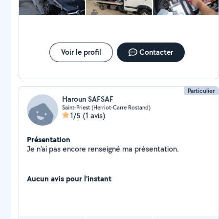
conseillons ou emmené votre véhicule soit a votre
garage soit nous vous trouvons un garage adapté à vos
besoins
Voir le profil
Contacter
Particulier
Haroun SAFSAF
Saint-Priest (Herriot-Carre Rostand)
1/5
(1 avis)
Présentation
Je n'ai pas encore renseigné ma présentation.
Aucun avis pour l'instant