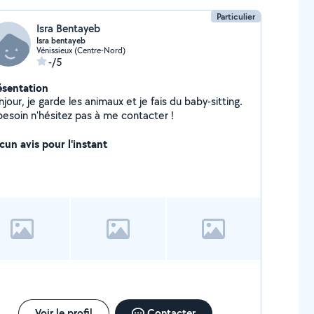
Particulier
Isra Bentayeb
Isra bentayeb
Vénissieux (Centre-Nord)
-/5
ésentation
jour, je garde les animaux et je fais du baby-sitting.
besoin n'hésitez pas à me contacter !
cun avis pour l'instant
Voir le profil
Contacter