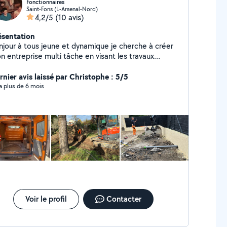
Fonctionnaires
Saint-Fons (L-Arsenal-Nord)
4,2/5
(10 avis)
ésentation
njour à tous jeune et dynamique je cherche à créer
n entreprise multi tâche en visant les travaux
ysagistes , ayant des formations dans ce domaine
ctivité. mais pour cela il faut que je me crée un
rnier avis laissé par Christophe : 5/5
enda avec des clients avec moi sa sera satisfait ou
y a plus de 6 mois
fait et toujours dans la bonne humeur
Voir le profil
Contacter