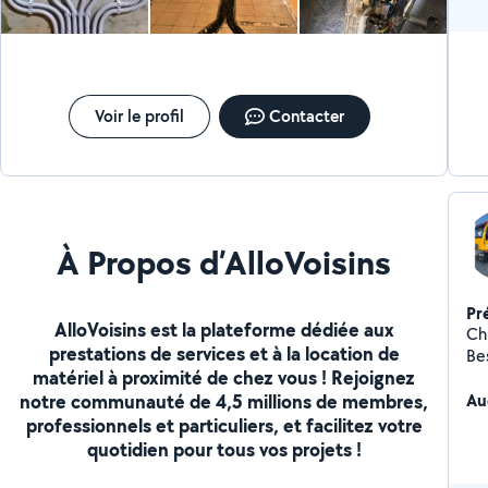
Voir le profil
Contacter
À Propos d’AlloVoisins
Pr
AlloVoisins est la plateforme dédiée aux
Ch
prestations de services et à la location de
Be
matériel à proximité de chez vous ! Rejoignez
en
notre communauté de 4,5 millions de membres,
pa
Au
re
professionnels et particuliers, et facilitez votre
24
quotidien pour tous vos projets !
Lyon 
Saint