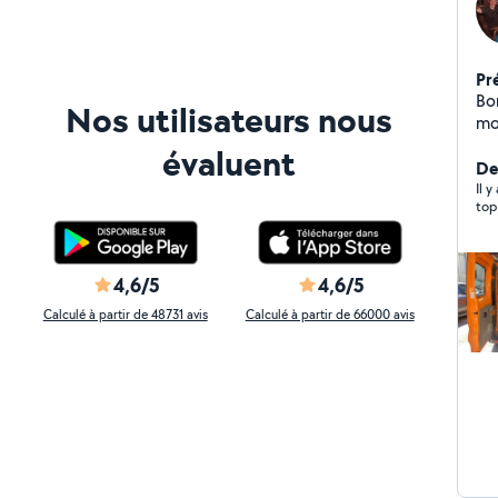
Pr
Bo
Nos utilisateurs nous
mo
pa
évaluent
d'a
De
ag
Il 
top
re
4,6/5
4,6/5
Calculé à partir de 48731 avis
Calculé à partir de 66000 avis