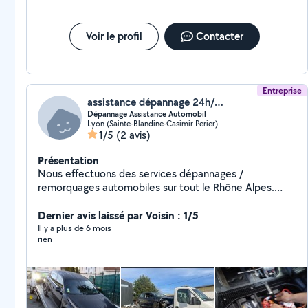
Voir le profil
Contacter
Entreprise
assistance dépannage 24h/24
Dépannage Assistance Automobil
Lyon (Sainte-Blandine-Casimir Perier)
1/5
(2 avis)
Présentation
Nous effectuons des services dépannages /
remorquages automobiles sur tout le Rhône Alpes.
Courtes / Longues distances. Nos presta :
Redémarrage votre véhicule suite a une panne de
Dernier avis laissé par Voisin : 1/5
batterie ou un survoltage . Remplacement de roue de
Il y a plus de 6 mois
rien
secours . Panne moteur ! Diagnostic . Transport de
votre véhicule . Dépannage véhicules accidentés.
Remorquage véhicule sans clé Remorquage véhicule
Frein Bloqué Remorquage Boite a vitesse Bloqué
Dépannage sur place avant remorquage . Nous vous