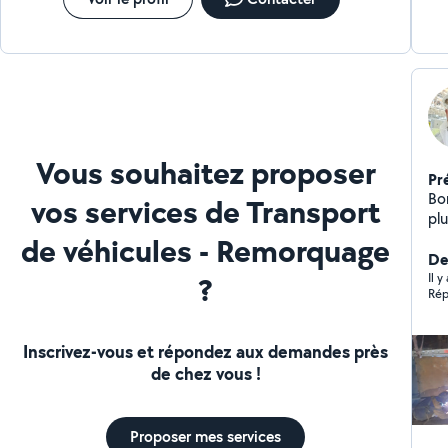
Vous souhaitez proposer
Pr
Bonjour. Je suis
vos services de Transport
pl
éc
de véhicules - Remorquage
ou
Der
?
Il 
Rép
Inscrivez-vous et répondez aux demandes près
de chez vous !
Proposer mes services