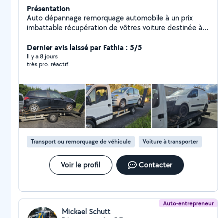
Présentation
Auto dépannage remorquage automobile à un prix
imbattable récupération de vôtres voiture destinée à la
casse avec certificat de destruction en retour, avec ou
sans carte grise. Nous intervenons 24h/24, 7j/7, pour
Dernier avis laissé par Fathia : 5/5
tout type de dépannage ou enlèvement d'épave,
Il y a 8 jours
très pro. réactif.
même sans papier. Contactez-nous au pour une
intervention rapide.
Transport ou remorquage de véhicule
Voiture à transporter
Voir le profil
Contacter
Auto-entrepreneur
Mickael Schutt