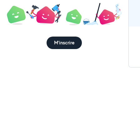
Rem
pan
Br
Tout
Ba
inter
M'inscrire
gr
votre véh
oub
Pou
rap