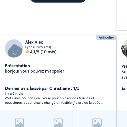
Particulier
Alex Alex
Lyon (Universites)
4,1/5
(10 avis)
Présentation
Pr
Bonjour vous pouvez m'appeler
Bonjour, j
av
de
Dernier avis laissé par Christiane : 1/5
vi
Au
Il y a 6 mois
de
250 euros pour de l eau versé pour enlever des feuilles et
sat
poussières. et soi-disant changé un fusible. j' avais de la buée
sur mon pare brise. après son intervention j' ai toujours de la
buée. Attention à vous