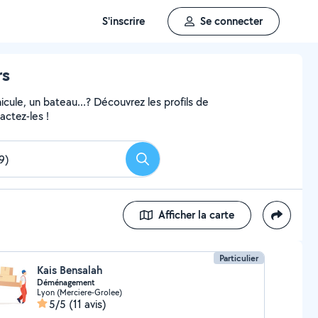
S'inscrire
Se connecter
rs
ule, un bateau...? Découvrez les profils de
actez-les !
Rechercher
Afficher la carte
Particulier
Kais Bensalah
Déménagement
Lyon (Merciere-Grolee)
5/5
(11 avis)