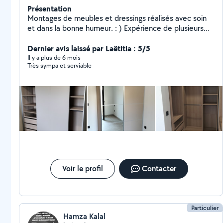
Présentation
Montages de meubles et dressings réalisés avec soin
et dans la bonne humeur. : ) Expérience de plusieurs
années sur Allovoisins et outillage adapté. Aide au
déménagement.
Dernier avis laissé par Laëtitia : 5/5
Il y a plus de 6 mois
Très sympa et serviable
Voir le profil
Contacter
Particulier
Hamza Kalal