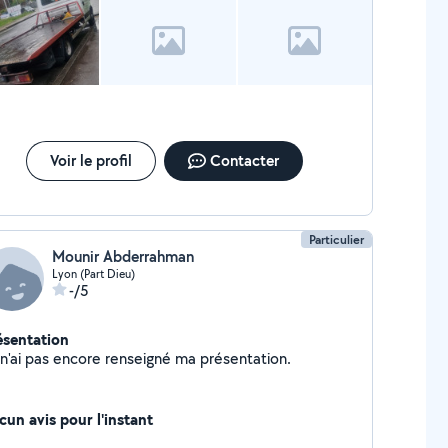
brication de clé de secours). Remorquage de tous
hicules en parking sous-terrain et aide au démarrage
iture. Montage et réparation pneu crevé. Secteur
activité : Service de remorquage automobile à Lyon
 sur toute la région RHONE ALPES .tarif compétitif
ix Transparent et connu à l'avance. - enlèvement
ave"
Voir le profil
Contacter
Particulier
Mounir Abderrahman
Lyon (Part Dieu)
-/5
ésentation
Je n'ai pas encore renseigné ma présentation.
cun avis pour l'instant