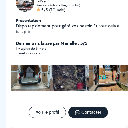
Let’s go !
Vaulx-en-Velin (Village-Centre)
5/5
(10 avis)
Présentation
Dispo rapidement pour géré vos besoin Et tout cela à
bas prix
Dernier avis laissé par Marielle : 5/5
Il y a plus de 6 mois
il sont disponible
Voir le profil
Contacter