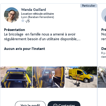
Particulier
Wanda Gaillard
Location véhicule utilitaire
Lyon (Baraban-Ferrandiere)
-/5
Présentation
Pr
Le bricolage ️ en famille nous a amené à avoir
No
régulièrement besoin d'un utilitaire disponible,
re
polyvalent et propre! Nous le proposons aujourd'hui au
Cour
plus grand nombre! Bonne route ️
Aucun avis pour l'instant
Red
Der
batte
Il 
rie
secours . Panne
votre véh
Remo
Frein Bloq
Dép
co
ga
be
Voir le profil
Contacter