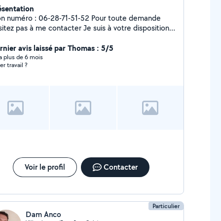
ésentation
numéro : 06-28-71-51-52 Pour toute demande
ez pas à me contacter Je suis à votre disposition
ur tout type de déménagement chargement
chargement : meuble , électroménager, carton ,
rnier avis laissé par Thomas : 5/5
barrassé cave et maison que ce soit ascenseur ou
y a plus de 6 mois
er travail ?
escalier Je reste à votre écoute Merci
Voir le profil
Contacter
Particulier
Dam Anco