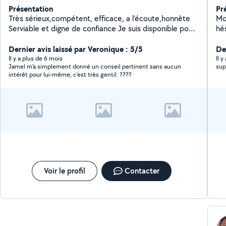
Présentation
Pr
Très sérieux,compétent, efficace, a l'écoute,honnête
Mon 
Serviable et digne de confiance Je suis disponible pour
hésit
transporter vos affaires ou vos achats Je me proposes
po
avec ma voiture pour vous conduire au cas de besoin
Dernier avis laissé par Veronique : 5/5
dé
De
Toutes distances Tarif correcte
dé
Il y a plus de 6 mois
Il 
Jamel m’a simplement donné un conseil pertinent sans aucun
sup
intérêt pour lui-même, c’est très gentil. ????
Voir le profil
Contacter