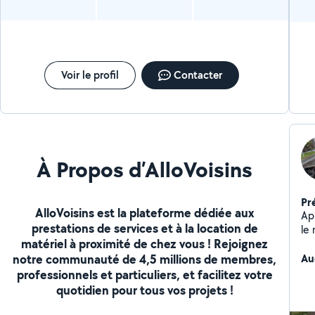
Voir le profil
Contacter
À Propos d’AlloVoisins
Pr
AlloVoisins est la plateforme dédiée aux
Ap
prestations de services et à la location de
le 
matériel à proximité de chez vous ! Rejoignez
bén
notre communauté de 4,5 millions de membres,
24
Au
su
professionnels et particuliers, et facilitez votre
rés
quotidien pour tous vos projets !
au
pré