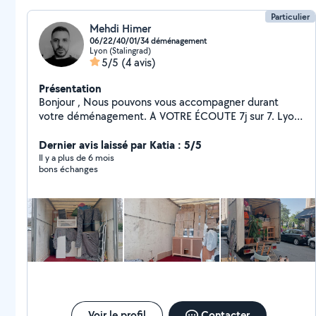
Particulier
Mehdi Himer
06/22/40/01/34 déménagement
Lyon (Stalingrad)
5/5
(4 avis)
Présentation
Bonjour , Nous pouvons vous accompagner durant
votre déménagement. A VOTRE ÉCOUTE 7j sur 7. Lyon/
Rhône Alpes /France. Je vous propose nos services
ainsi que notre savoir-faire. Nous proposons aussi le
Dernier avis laissé par Katia : 5/5
Démontage/Remontage. Matériel de protection
Il y a plus de 6 mois
bons échanges
Équipements adaptés LE TOUT DANS LA JOIE ET LA
BONNE HUMEUR N'hésitez pas à me contacter Pour
un devis simple rapide cordialement
Voir le profil
Contacter