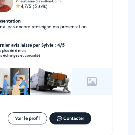
Villeurbanne (Fays-Bon-Coin)
4,7/5
(3 avis)
ésentation
Je n'ai pas encore renseigné ma présentation.
nier avis laissé par Sylvie : 4/5
y a plus de 6 mois
s échanges et cordialité.
Voir le profil
Contacter