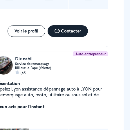
Voir le profil
Contacter
Auto-entrepreneur
Dix nabil
Service de remorquage
Rillieux-la-Pape (Velette)
-/5
ésentation
pelez Lyon assistance dépannage auto à LYON pour
remorquage auto, moto, utilitaire ou sous sol et de
éficier d'une intervention rapide et de qualité 24 h /
 et 7 jours / 7. Nos services de dépannage portent
cun avis pour l'instant
r erreur de carburant (vidange et nettoyage du
ervoir), changement de batterie voiture, serrurier
tomobile (ouverture des portières bloquées après
sentation de la carte grise et de la pièce d'identité,