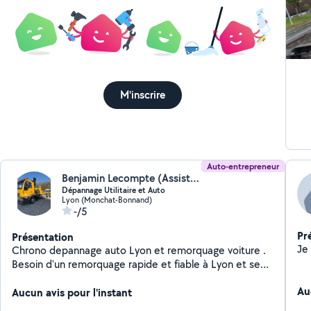
fa
vé
vo
d'
et
Pr
M'inscrire
ép
Auto-entrepreneur
Benjamin Lecompte (Assistance Depannage auto moto utilitaire)
Dépannage Utilitaire et Auto
Lyon (Monchat-Bonnand)
-/5
Pr
Présentation
Chrono depannage auto Lyon et remorquage voiture .
Besoin d'un remorquage rapide et fiable à Lyon et ses
environs ? Chrono Dépannage Lyon est votre
Au
partenaire de confiance pour le dépannage et le
Aucun avis pour l'instant
remorquage de voitures et utilitaires. Nous intervenons