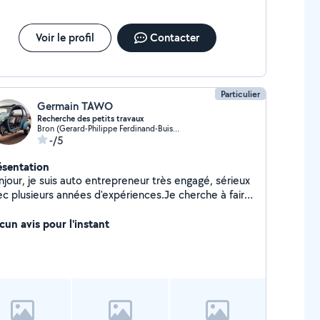
Voir le profil
Contacter
Particulier
Germain TAWO
Recherche des petits travaux
Bron (Gerard-Philippe Ferdinand-Buisson)
-/5
ésentation
e suis auto entrepreneur très engagé, sérieux
ec plusieurs années d'expériences.Je cherche à faire
s présentations dans le nettoyage des
tres,entretien des immeubles, nettoyage des locaux,
cun avis pour l'instant
s bureaux. Merci de me contacter pour votre
isfaction.