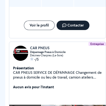
Voir le profil
Contacter
Entreprise
CAR PNEUS
Dépannage Pneus à Domicile
Décines-Charpieu (La-Soie)
-/5
Présentation
CAR PNEUS SERVICE DE DÉPANNAGE Changement de
pneus à domicile ou lieu de travail, camion ateliers
équipe pour effectuer les changements de pneus
directement sur place SERVICE DISPONIBLE 24h/24
Aucun avis pour l'instant
7J7 Toute taille disponible du 13 au 23 pouces
Intervention rapide sous 20 à 30 minutes Vente pneus
neuf et d'occasion à des prix abordables Dépannage
crevaison réparation de pneus