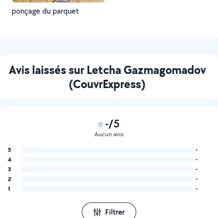
ponçage du parquet
Avis laissés sur Letcha Gazmagomadov
(CouvrExpress)
-/5
Aucun avis
5
-
4
-
3
-
2
-
1
-
Filtrer