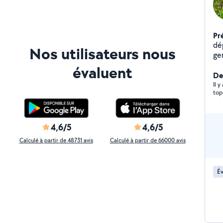
Pr
dé
Nos utilisateurs nous
gen
évaluent
Der
Il y
top
4,6/5
4,6/5
Calculé à partir de 48731 avis
Calculé à partir de 66000 avis
Év