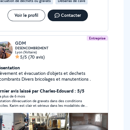
acuation de déchets ou gravats
Débarras de cave
Voir le profil
Contacter
Entreprise
GDM
DESENCOMBREMENT
Lyon (Voltaire)
5/5
(70 avis)
ésentation
lèvement et évacuation d'objets et dechets
combrants Divers bricolages et manutentions .
rnier avis laissé par Charles-Edouard : 5/5
y a plus de 6 mois
station d'évacuation de gravats dans des conditions
ficiles. Karim est clair et sérieux dans les modalités de
lisation, et a fait du bon travail en temps et en heure. Je
ommande de travailler avec lui.