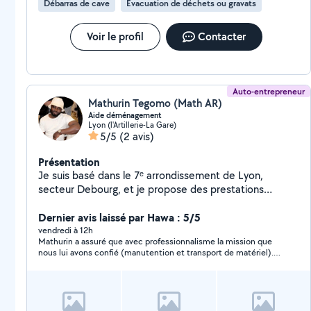
Débarras de cave
Évacuation de déchets ou gravats
Voir le profil
Contacter
Auto-entrepreneur
Mathurin Tegomo (Math AR)
Aide déménagement
Lyon (l'Artillerie-La Gare)
5/5
(2 avis)
Présentation
Je suis basé dans le 7ᵉ arrondissement de Lyon,
secteur Debourg, et je propose des prestations
d'assistance logistique. Intervention sur Lyon, toute la
métropole lyonnaise et ses environs. Déplacements sur
Dernier avis laissé par Hawa : 5/5
demande, enlèvement d'objets volumineux, débarras
vendredi à 12h
Mathurin a assuré que avec professionnalisme la mission que
et accompagnement pour divers besoins de
nous lui avons confié (manutention et transport de matériel).
manutention.
Vous pouvez lui faire confiance pour sa disponibilité, la qualité
de ses prestations et sa sympathie.