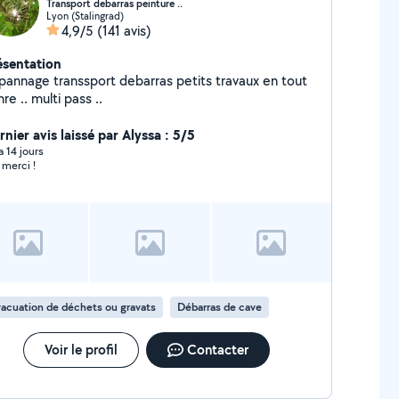
Transport debarras peinture ..
Lyon (Stalingrad)
4,9/5
(141 avis)
ésentation
pannage transsport debarras petits travaux en tout
re .. multi pass ..
nier avis laissé par Alyssa : 5/5
 a 14 jours
 merci !
acuation de déchets ou gravats
Débarras de cave
Voir le profil
Contacter