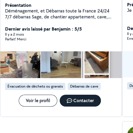
Pr
Présentation
Déménagement, et Débarras toute la France 24/24
7/7 débarras Sage, de chantier appartement, cave,
Déménagement,,,, livraison
De
Dernier avis laissé par Benjamin : 5/5
Il y
Il y a 2 mois
Err
Parfait! Merci
Dé
Évacuation de déchets ou gravats
Débarras de cave
Voir le profil
Contacter