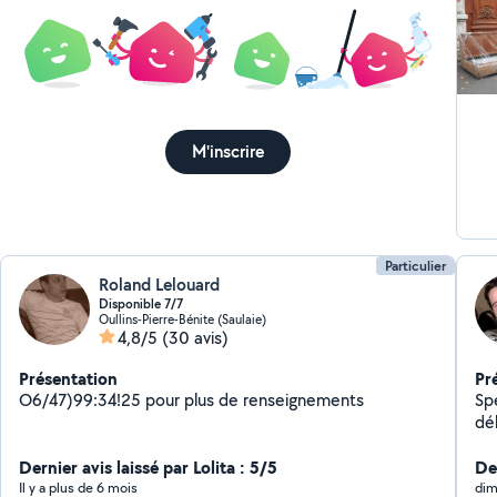
M'inscrire
Particulier
Roland Lelouard
Disponible 7/7
Oullins-Pierre-Bénite (Saulaie)
4,8/5
(30 avis)
Présentation
Pr
O6/47)99:34!25 pour plus de renseignements
Spécia
dé
de
Dernier avis laissé par Lolita : 5/5
ad
De
co
Il y a plus de 6 mois
dim