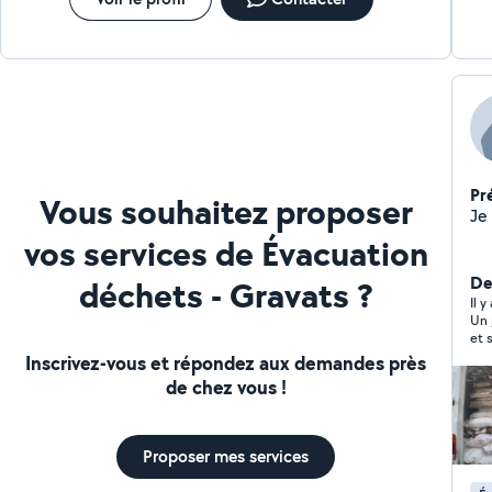
avec un accompagnement personnalisé et des
solutions adaptées à chaque situation.
Pr
Vous souhaitez proposer
vos services de Évacuation
Der
déchets - Gravats ?
Il y
Un 
Inscrivez-vous et répondez aux demandes près
de chez vous !
Proposer mes services