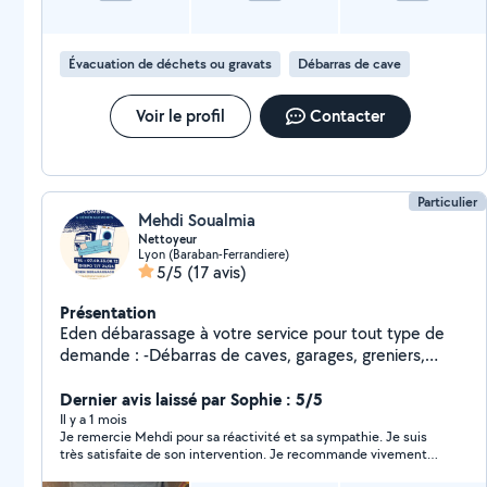
Évacuation de déchets ou gravats
Débarras de cave
Voir le profil
Contacter
Particulier
Mehdi Soualmia
Nettoyeur
Lyon (Baraban-Ferrandiere)
5/5
(17 avis)
Présentation
Eden débarassage à votre service pour tout type de
demande : -Débarras de caves, garages, greniers,
locaux d'entreprise, box, jardin -Mise en déchèterie -
Dernier avis laissé par Sophie : 5/5
Livraison de colis -Nettoyage Disponible 24/24 7j/7
Il y a 1 mois
Je remercie Mehdi pour sa réactivité et sa sympathie. Je suis
très satisfaite de son intervention. Je recommande vivement
ses services.