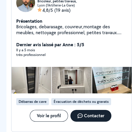
Bricoleur, petites travaux,
Lyon (l'Artillerie-La Gare)
4,8/5
(19 avis)
Présentation
Bricolages, debarasage, couvreur,montage des
meubles, nettoyage professionnel, petites travaux.
Réparer et débloquer des stores.
Dernier avis laissé par Anne : 5/5
Il y a 5 mois
très professionnel
Débarras de cave
Évacuation de déchets ou gravats
Voir le profil
Contacter