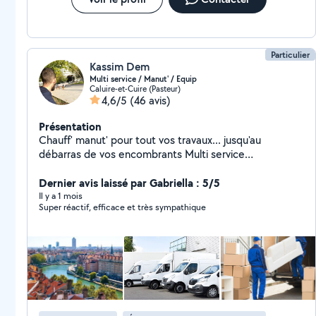
Particulier
Kassim Dem
Multi service / Manut' / Equip
Caluire-et-Cuire (Pasteur)
4,6/5
(46 avis)
Présentation
Chauff' manut' pour tout vos travaux... jusqu'au
débarras de vos encombrants Multi service
manutention de niveau professionnel polyvalent
respectueux et à l'écoute du client.
Dernier avis laissé par Gabriella : 5/5
Il y a 1 mois
Super réactif, efficace et très sympathique