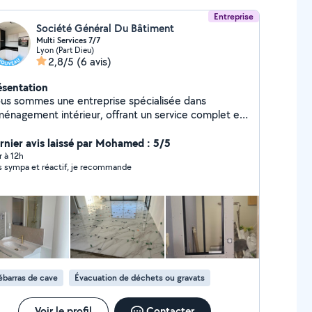
Entreprise
Société Général Du Bâtiment
Multi Services 7/7
Lyon (Part Dieu)
2,8/5
(6 avis)
ésentation
us sommes une entreprise spécialisée dans
aménagement intérieur, offrant un service complet et
rsonnalisé pour transformer vos espaces de vie.
tre équipe experte intervient dans tous les corps de
rnier avis laissé par Mohamed : 5/5
ier : carrelage, peinture, plomberie, électricité et
r à 12h
s sympa et réactif, je recommande
nuiserie. Nous mettons notre savoir-faire et notre
ativité au service de vos projets, pour un résultat à
fois esthétique, fonctionnel et durable. Que ce soit
ur une rénovation, une construction ou une mise à
ur de votre intérieur, nous vous accompagnons de A
Z avec professionnalisme et rigueur.
barras de cave
Évacuation de déchets ou gravats
Voir le profil
Contacter