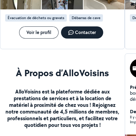
Évacuation de déchets ou gravats
Débarras de cave
Dé
Voir le profil
Contacter
À Propos d’AlloVoisins
Pr
AlloVoisins est la plateforme dédiée aux
bon
prestations de services et à la location de
dé
matériel à proximité de chez vous ! Rejoignez
dis
notre communauté de 4,5 millions de membres,
Der
Il 
professionnels et particuliers, et facilitez votre
Imp
quotidien pour tous vos projets !