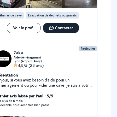
barras de cave
Évacuation de déchets ou gravats
Voir le profil
Contacter
Particulier
Zak a
Aide déménagement
Lyon (Ampere-Ainay)
4,8/5
(28 avis)
ésentation
jour, si vous avez besoin d'aide pour un
ménagement ou pour vider une cave, je suis à votre
position
nier avis laissé par Paul : 5/5
y a plus de 6 mois
eccable, tout s’est très bien passé