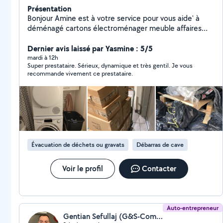
Présentation
Bonjour Amine est à votre service pour vous aide' à
déménagé cartons électroménager meuble affaires
personnel ou colis quelques soit escalier ou ascenseur
Montage et démontage Protection des affaires Travail
Dernier avis laissé par Yasmine : 5/5
en toute sécurité et plein de confiance pour vous
mardi à 12h
Super prestataire. Sérieux, dynamique et très gentil. Je vous
satisfaire Débarrasser encombrants . Évacuation
recommande vivement ce prestataire.
déchets gravats Livraison manutention et transport de
colis 7 jours / 7 Disponible à tout moment Merci Amine
Évacuation de déchets ou gravats
Débarras de cave
Voir le profil
Contacter
Auto-entrepreneur
Gentian Sefullaj (G&S-Compagny)