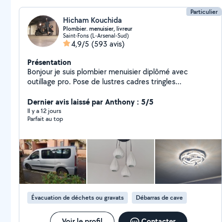
Particulier
Hicham Kouchida
Plombier. menuisier, livreur
Saint-Fons (L-Arsenal-Sud)
4,9/5
(593 avis)
Présentation
Bonjour je suis plombier menuisier diplômé avec
outillage pro. Pose de lustres cadres tringles
debarrassage livraison aéroport.....
Dernier avis laissé par Anthony : 5/5
Il y a 12 jours
Parfait au top
Évacuation de déchets ou gravats
Débarras de cave
Voir le profil
Contacter