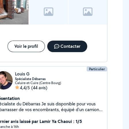
Voir le profil
Contacter
Particulier
Louis G
Spécialiste Débarras
Caluire-et-Cuire (Centre-Bourg)
4,4/5
(44 avis)
ésentation
liste du Débarras Je suis disponible pour vous
barrasser de vos encombrants, équipé d'un camion
 11m3 / 16 m3 / Remorque paysagère et du matériel
équat pour vous faire cela dans les meilleures
rnier avis laissé par Lamir Ya Chaoui : 1/5
nditions. N'hésitez pas à prendre contact.
anche à 16h