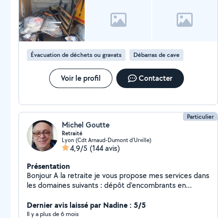
Évacuation de déchets ou gravats
Débarras de cave
Voir le profil
Contacter
Particulier
Michel Goutte
Retraité
Lyon (Cdt Arnaud-Dumont d'Urville)
4,9/5
(144 avis)
Présentation
Bonjour A la retraite je vous propose mes services dans
les domaines suivants : dépôt d'encombrants en
déchetterie, aide à déménagement, démontage et
montage de meubles, aide à faire les courses,
Dernier avis laissé par Nadine : 5/5
accompagnements en sorties ou démarches diverses,
Il y a plus de 6 mois