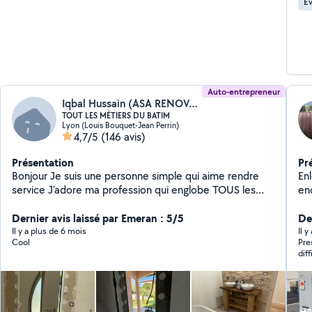
Év
Auto-entrepreneur
Iqbal Hussain (ASA RENOVATION BÂTIMENT)
TOUT LES MÉTIERS DU BATIM
Lyon (Louis Bouquet-Jean Perrin)
4,7/5
(146 avis)
Présentation
Pr
Bonjour Je suis une personne simple qui aime rendre
En
service J'adore ma profession qui englobe TOUS les
en
métiers du bâtiment En activité dans ce domaine
depuis plus de 20 ans En passant par les choses les
Dernier avis laissé par Emeran : 5/5
De
plus simples aux plus complexes je saurais vous donner
Il y a plus de 6 mois
Il 
Cool
Pre
entière satisfaction et bien plus encore Passionné
dif
d'électronique et de bricolage avec création de
réa
meubles en tout genre, j'aime également la photo
rec
vidéo ainsi que l'aquariophilie Au plaisir de vous
connaître