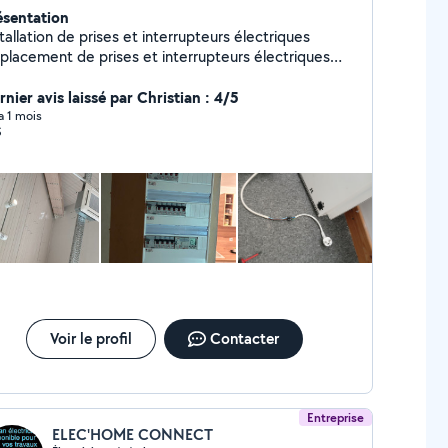
ésentation
tallation de prises et interrupteurs électriques
placement de prises et interrupteurs électriques
paration de prises et interrupteurs électriques
llation des radiateurs Installation des bornes
nier avis laissé par Christian : 4/5
ectriques, Installation complète des appartements
 a 1 mois
S
Voir le profil
Contacter
Entreprise
ELEC'HOME CONNECT