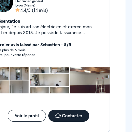
Électricien général
Lyon (Mairie)
4,4/5
(14 avis)
ésentation
artisan électricien et exerce mon
 depuis 2013. Je possède l'assurance
CENNAL nécessaire à tout électricien ainsi que les
tations électriques. J'interviens dans tout domaine
rnier avis laissé par Sebastien : 5/5
ctriques, que ce soit le tertiaire pour les
y a plus de 6 mois
ci pour votre réponse.
Ofessionnels ( bureaux, local commercial,
.). Mais aussi le domestique pour les
ticuliers ( appartement, maison, villa...). Je reste à
tre disposition pour toutes questions. Mes DEVIS
t gratuits.
Voir le profil
Contacter