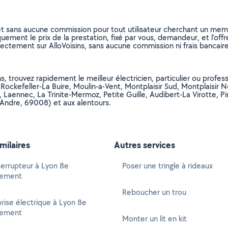
et sans aucune commission pour tout utilisateur cherchant un membre
uement le prix de la prestation, fixé par vous, demandeur, et l’offr
rectement sur AlloVoisins, sans aucune commission ni frais bancaire
, trouvez rapidement le meilleur électricien, particulier ou professi
i, Rockefeller-La Buire, Moulin-a-Vent, Montplaisir Sud, Montplaisi
 Laennec, La Trinite-Mermoz, Petite Guille, Audibert-La Virotte, Pi
Andre, 69008) et aux alentours.
imilaires
Autres services
terrupteur à Lyon 8e
Poser une tringle à rideaux
sement
Reboucher un trou
rise électrique à Lyon 8e
sement
Monter un lit en kit