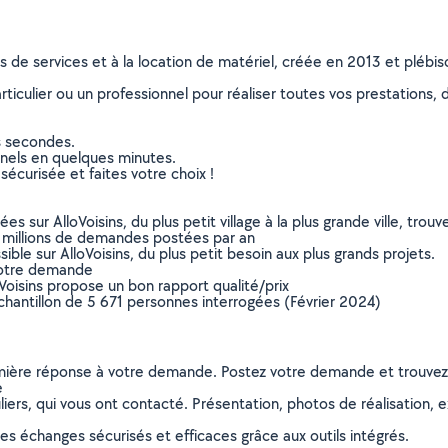
ns de services et à la location de matériel, créée en 2013 et plébi
culier ou un professionnel pour réaliser toutes vos prestations, d
s secondes.
nnels en quelques minutes.
sécurisée et faites votre choix !
sur AlloVoisins, du plus petit village à la plus grande ville, tro
 millions de demandes postées par an
ible sur AlloVoisins, du plus petit besoin aux plus grands projets.
votre demande
oVoisins propose un bon rapport qualité/prix
chantillon de 5 671 personnes interrogées (Février 2024)
remière réponse à votre demande. Postez votre demande et trouve
e
ers, qui vous ont contacté. Présentation, photos de réalisation, exp
s échanges sécurisés et efficaces grâce aux outils intégrés.