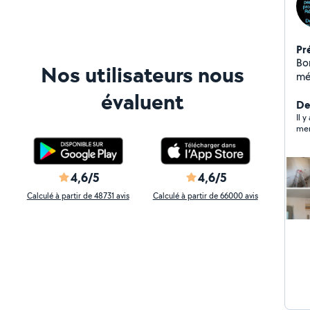
Pr
Bonjour, Je suis 
Nos utilisateurs nous
métier
DÉ
évaluent
habili
De
éle
Il 
mer
PR
entrepôt..
par
vo
4,6/5
4,6/5
son
Calculé à partir de 48731 avis
Calculé à partir de 66000 avis