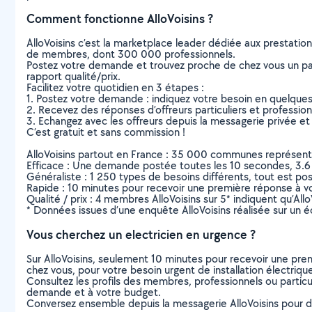
Comment fonctionne AlloVoisins ?
AlloVoisins c’est la marketplace leader dédiée aux prestatio
de membres, dont 300 000 professionnels.
Postez votre demande et trouvez proche de chez vous un parti
rapport qualité/prix.
Facilitez votre quotidien en 3 étapes :
1. Postez votre demande : indiquez votre besoin en quelque
2. Recevez des réponses d’offreurs particuliers et professio
3. Echangez avec les offreurs depuis la messagerie privée et 
C’est gratuit et sans commission !
AlloVoisins partout en France : 35 000 communes représentées 
Efficace : Une demande postée toutes les 10 secondes, 3.6
Généraliste : 1 250 types de besoins différents, tout est poss
Rapide : 10 minutes pour recevoir une première réponse à 
Qualité / prix : 4 membres AlloVoisins sur 5* indiquent qu’All
* Données issues d’une enquête AlloVoisins réalisée sur un é
Vous cherchez un electricien en urgence ?
Sur AlloVoisins, seulement 10 minutes pour recevoir une p
chez vous, pour votre besoin urgent de installation électriqu
Consultez les profils des membres, professionnels ou particuli
demande et à votre budget.
Conversez ensemble depuis la messagerie AlloVoisins pour de