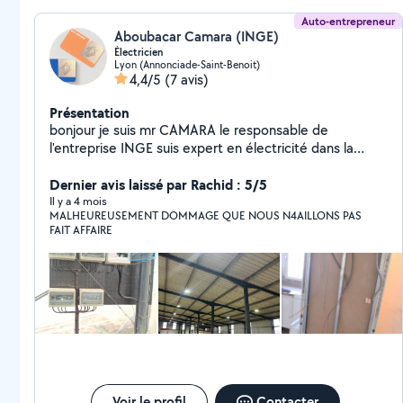
rénovation de toutes vos installations électriques,
remise aux normes
Auto-entrepreneur
Aboubacar Camara (INGE)
Électricien
Lyon (Annonciade-Saint-Benoit)
4,4/5
(7 avis)
Présentation
bonjour je suis mr CAMARA le responsable de
l'entreprise INGE suis expert en électricité dans la
rénovation, maintenance, recherche de panne, rapide
et efficace et polyvalent je vous souhaite la bienvenue
Dernier avis laissé par Rachid : 5/5
La qualité avant la quantité.
Il y a 4 mois
MALHEUREUSEMENT DOMMAGE QUE NOUS N4AILLONS PAS
FAIT AFFAIRE
Voir le profil
Contacter