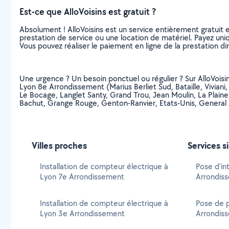
Est-ce que AlloVoisins est gratuit ?
Absolument ! AlloVoisins est un service entièrement gratuit 
prestation de service ou une location de matériel. Payez uniq
Vous pouvez réaliser le paiement en ligne de la prestation di
Une urgence ? Un besoin ponctuel ou régulier ? Sur AlloVoisins
Lyon 8e Arrondissement (Marius Berliet Sud, Bataille, Vivian
Le Bocage, Langlet Santy, Grand Trou, Jean Moulin, La Plaine,
Bachut, Grange Rouge, Genton-Ranvier, Etats-Unis, General 
Villes proches
Services s
Installation de compteur électrique à
Pose d'in
Lyon 7e Arrondissement
Arrondis
Installation de compteur électrique à
Pose de p
Lyon 3e Arrondissement
Arrondis