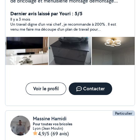
de bricolage et menuisierie montage démontage
meubles cuisines dressings parquet sol rideaux lustre
fixation du télé peinture n'hésitez pas de me contacter
Dernier avis laissé par Youri : 5/5
Il y a 3 mois
Un travail digne d’un vrai chef , je recommande à 200% . Il est
venu me faire ma découpe d’un plan de travail pour
l’encastrement d’un plaque et honnêtement je m’y attendais
pas du tout : Au départ prestation qui devait durer 2h min En
1h15 tout était monté et fixer Tout sa en plus d’avoir : Vérifié de
l’arrivée du gaz Conseillé pour gagner de la place Pris ses outils
Nettoyé après son passage Vraiment statisfait
Voir le profil
Contacter
Particulier
Massine Hamidi
Pour toutes vos bricoles
Lyon (Jean Moulin)
4,9/5
(69 avis)