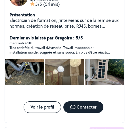
5/5
(54 avis)
Présentation
Électricien de formation, j'interviens sur de la remise aux
normes, création de réseau prise, RJ45, bornes
électriques. Entretien de climatisation. Petit travaux non
électrique en tous genre (pose de tringles à rideau,
Dernier avis laissé par Grégoire : 5/5
montage de meubles, montage et fixation de meubles)
mercredi à 11h
Très satisfait du travail d’Aymeric. Travail impeccable :
Électricien titulaire d'un BAC professionnel
installation rapide, soignée et sans souci. En plus d’être réactif
Électrotechnique et BTS Électrotechnique.
et professionnel, Aymeric est sympathique. Le ventilateur
fonctionne parfaitement, et tout a été expliqué clairement. Je
recommande à 100% , la preuve je vais sans doute faire appel à
lui pour d’autres chantiers. Merci encore !
Voir le profil
Contacter