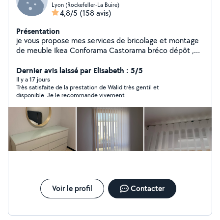
Lyon (Rockefeller-La Buire)
4,8/5
(158 avis)
Présentation
je vous propose mes services de bricolage et montage
de meuble Ikea Conforama Castorama bréco dépôt ,
fixation de support mural tv et étagères , fixation de
tableau et luminaire plafonnier led , installation de tringle
Dernier avis laissé par Elisabeth : 5/5
à rideau
Il y a 17 jours
Très satisfaite de la prestation de Walid très gentil et
disponible. Je le recommande vivement
Voir le profil
Contacter