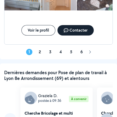
Voir le profil
Contacter
1
2
3
4
5
6
Page
suivante
Dernières demandes pour Pose de plan de travail à
Lyon 8e Arrondissement (69) et alentours
Graziela D.
O
À convenir
postée à 09:36
p
Cherche Bricolage et multi
Cherche 