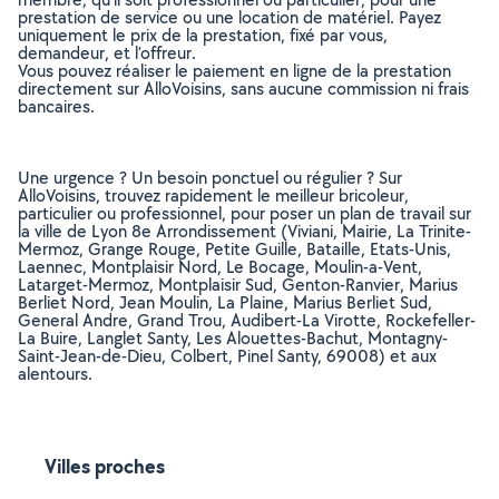
prestation de service ou une location de matériel. Payez
uniquement le prix de la prestation, fixé par vous,
demandeur, et l’offreur.
Vous pouvez réaliser le paiement en ligne de la prestation
directement sur AlloVoisins, sans aucune commission ni frais
bancaires.
Une urgence ? Un besoin ponctuel ou régulier ? Sur
AlloVoisins, trouvez rapidement le meilleur bricoleur,
particulier ou professionnel, pour poser un plan de travail sur
la ville de Lyon 8e Arrondissement (Viviani, Mairie, La Trinite-
Mermoz, Grange Rouge, Petite Guille, Bataille, Etats-Unis,
Laennec, Montplaisir Nord, Le Bocage, Moulin-a-Vent,
Latarget-Mermoz, Montplaisir Sud, Genton-Ranvier, Marius
Berliet Nord, Jean Moulin, La Plaine, Marius Berliet Sud,
General Andre, Grand Trou, Audibert-La Virotte, Rockefeller-
La Buire, Langlet Santy, Les Alouettes-Bachut, Montagny-
Saint-Jean-de-Dieu, Colbert, Pinel Santy, 69008) et aux
alentours.
Villes proches