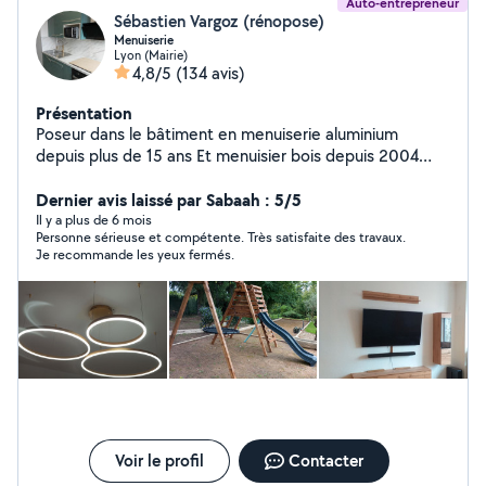
Auto-entrepreneur
Sébastien Vargoz (rénopose)
Menuiserie
Lyon (Mairie)
4,8/5
(134 avis)
Présentation
Poseur dans le bâtiment en menuiserie aluminium
depuis plus de 15 ans Et menuisier bois depuis 2004
Pose de luminaire Et tout type de bricolage montage de
cuisine.
Dernier avis laissé par Sabaah : 5/5
Il y a plus de 6 mois
Personne sérieuse et compétente. Très satisfaite des travaux.
Je recommande les yeux fermés.
Voir le profil
Contacter