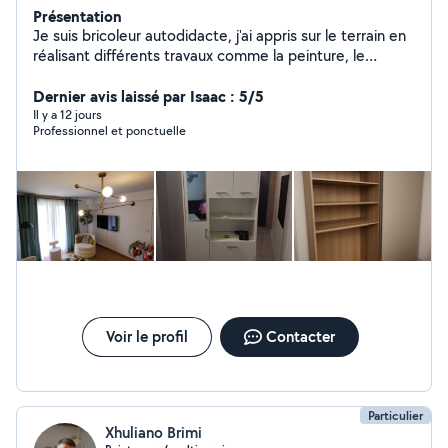
Présentation
Je suis bricoleur autodidacte, j'ai appris sur le terrain en
réalisant différents travaux comme la peinture, le
carrelage, la pose de placo, et le montage de meubles.
Je suis sérieux, débrouillard et j'aime le travail bien fait
Dernier avis laissé par Isaac : 5/5
Il y a 12 jours
Professionnel et ponctuelle
Voir le profil
Contacter
Particulier
Xhuliano Brimi