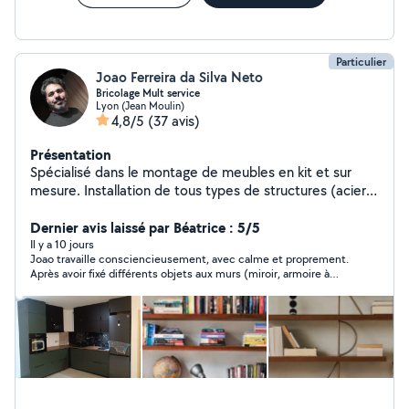
Particulier
Joao Ferreira da Silva Neto
Bricolage Mult service
Lyon (Jean Moulin)
4,8/5
(37 avis)
Présentation
Spécialisé dans le montage de meubles en kit et sur
mesure. Installation de tous types de structures (acier,
aluminium, bois) : portes, portails, garde-corps,
escaliers, mezzanines et fenêtres. Peinture et
Dernier avis laissé par Béatrice : 5/5
rénovation intérieure, pose de revêtements de sol et
Il y a 10 jours
Joao travaille consciencieusement, avec calme et proprement.
de carrelage.Toiture, couvertures, gouttières et solins,
Après avoir fixé différents objets aux murs (miroir, armoire à
réparation de fuites et d'infiltrations, petits travaux
pharmacie, tringles à rideaux), il a assemblé une armoire/lit
d'électricité et de plomberie. Prix compétitifs et service
escamotable qui était en kit, un travail complexe nécessitant
de qualité.Nous effectuons également des
une journée de travail avec un résultat nickel. Merci Joao. Je le
recommande vivement
déménagements et proposons une assistance pour les
déménagements.