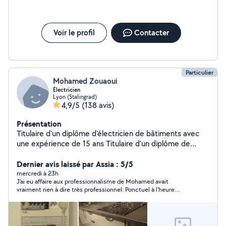
Voir le profil
Contacter
Particulier
Mohamed Zouaoui
Électricien
Lyon (Stalingrad)
4,9/5
(138 avis)
Présentation
Titulaire d'un diplôme d'électricien de bâtiments avec
une expérience de 15 ans Titulaire d'un diplôme de
plombier et installation des sanitaires Expérience dans la
serrurier (Remplacement des poignées,des
Dernier avis laissé par Assia : 5/5
serrures,cylindre ....ect) Devis,conseil et déplacement
mercredi à 23h
J’ai eu affaire aux professionnalisme de Mohamed avait
gratuit Mon intervention consiste a réparer ou a la mise
vraiment rien à dire très professionnel. Ponctuel à l’heure
en marche des appareils
minutieux et le travail est excellent. Je recommande de lui, je
suis tombé sur le coup de foudre mais c’était plutôt le coup de
four 👌👌👌