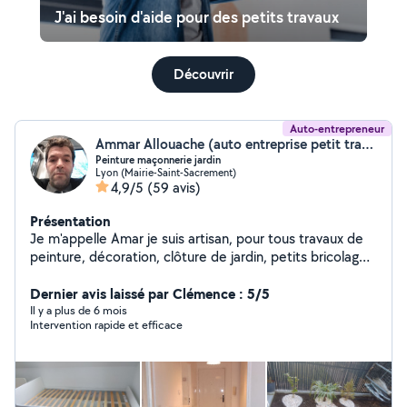
J'ai besoin d'aide pour des petits travaux
Découvrir
Auto-entrepreneur
Ammar Allouache (auto entreprise petit travaux)
Peinture maçonnerie jardin
Lyon (Mairie-Saint-Sacrement)
4,9/5
(59 avis)
Présentation
Je m'appelle Amar je suis artisan, pour tous travaux de
peinture, décoration, clôture de jardin, petits bricolages
de maçonnerie et autres, fixation de TV, ainsi que
fabrication dressing, réparation du volet roulant et
Dernier avis laissé par Clémence : 5/5
montage de cuisine.
Il y a plus de 6 mois
Intervention rapide et efficace