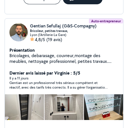
Auto-entrepreneur
Gentian Sefullaj (G&S-Compagny)
Bricoleur, petites travaux,
Lyon (l'Artillerie-La Gare)
4,8/5
(19 avis)
Présentation
Bricolages, debarasage, couvreur,montage des
meubles, nettoyage professionnel, petites travaux.
Réparer et débloquer des stores.
Dernier avis laissé par Virginie : 5/5
Il y a 11 jours
Gentian est un professionnel très sérieux compétent et
réactif, avec des tarifs très corrects. Il a su gérer l’organisation
avec mon locataire pour la prise de rendez-vous et l’installation
du détecteur de fumée. Je referai appel à ses services.