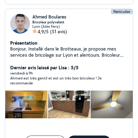
Particulier
Ahmed Boulares
Bricoleur polyvalent
Lyon (Jules Ferry)
4,9/5
(51 avis)
Présentation
Bonjour, Installé dans le Brotteaux, je propose mes
services de bricolage sur Lyon et alentours. Bricoleur
sérieux, soigneux et bien équipé, je réalise de nombreux
travaux avec du matériel professionnel. J'interviens pour
Dernier avis laissé par Lisa : 5/5
des petits comme des moyens travaux, avec un travail
vendredi à 9h
Ahmed est très gentil et est un très bon bricoleur ! Je
propre, organisé et des finitions soignées. Je peux
recommande
notamment vous aider pour : * pose de lustres,
suspensions et luminaires * fixation de télé au mur *
pose de tringles à rideaux, étagères, cadres * montage
de meubles (tous types) * petits travaux de peinture *
pose de faïence * pose de crédence cuisine * habillage
mural / panneaux décoratifs * pose de carrelage * divers
travaux d'aménagement intérieur Je suis polyvalent :
n'hésitez pas à me demander, j'étudie tous types de
travaux. Ponctuel, respectueux de votre logement, je