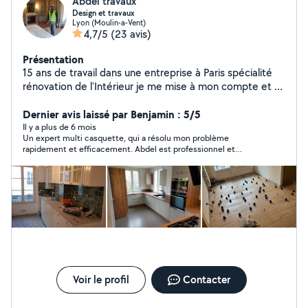
Abdel travaux
Design et travaux
Lyon (Moulin-a-Vent)
4,7/5
(23 avis)
Présentation
15 ans de travail dans une entreprise à Paris spécialité
rénovation de l'Intérieur je me mise à mon compte et au
service de mes clients à Lyon et au région lyonnaise
spécialité rénovation de l'Intérieur (peinture carrelage
Dernier avis laissé par Benjamin : 5/5
,habillage du sol ,placo décoration, installation complète
Il y a plus de 6 mois
Un expert multi casquette, qui a résolu mon problème
des cuisines équipées du sol au plafond, installation
rapidement et efficacement. Abdel est professionnel et
sanitaire plomberie , électricité Montage du meuble en
sympathique, je recommande ses services !
kite Montage des caban et abri de jardin Fabrication des
dersing sur mesure
Voir le profil
Contacter