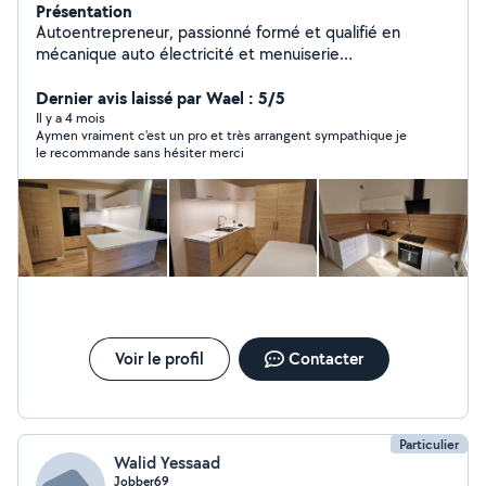
Présentation
Autoentrepreneur, passionné formé et qualifié en
mécanique auto électricité et menuiserie
d'agencement. Je fais de l'agencement et
aménagement d'espace pour les professionnels et les
Dernier avis laissé par Wael : 5/5
particuliers depuis une dizaine d'années : montage de
Il y a 4 mois
Aymen vraiment c'est un pro et très arrangent sympathique je
stands aux 4 coins de l'Europe , pose de cuisines,
le recommande sans hésiter merci
agencement de boutiques bureaux et habitations,
fabrication de meubles sur mesures, dépannage et
installations électriques ... J'ai le savoir faire et tout
l'outillage nécessaire pour réaliser vos petits et gros
travaux n'hésitez pas à me contacter si vous avez besoin
Voir le profil
Contacter
Particulier
Walid Yessaad
Jobber69