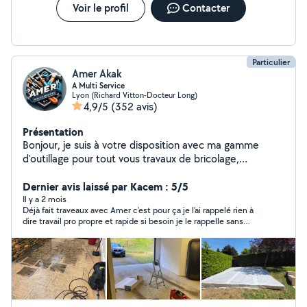
laisse toujours un chantier propre après intervention.
Voir le profil
Contacter
Disponible sur Lyon centre et alentours.
Particulier
Amer Akak
A Multi Service
Lyon (Richard Vitton-Docteur Long)
4,9/5
(352 avis)
Présentation
Bonjour, je suis à votre disposition avec ma gamme
d'outillage pour tout vous travaux de bricolage,
jardinage, peintures , nettoyage des terrasses et
déménagement avec une grande qualité d'intervention
Dernier avis laissé par Kacem : 5/5
n'hésitez pas à me contacter merci
Il y a 2 mois
Déjà fait traveaux avec Amer c’est pour ça je l’ai rappelé rien à
dire travail pro propre et rapide si besoin je le rappelle sans
hésiter