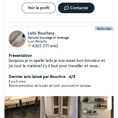
Voir le profil
Contacter
Particulier
Larbi Bouchara
Serrurier bricolage et aménage
Lyon (Bataille)
4,8/5
(111 avis)
Présentation
bonjours je m apelle larbi je suis assez bon bricoleur et
j'ai tout le matériel s'y il faut pour travailler et vous
satisfaire je peux aussi vous conseiller dans vos travaux ,
rénovation., aménagement d intérieur .montage de
Dernier avis laissé par Bouchra : 4/5
meuble cuisine décoration et aussi réparation et
Il y a 2 mois
Bonne prestation de la part de Larbi. ponctuel et sympas.
fabrication d ouvrages métalliques. De préférence
travailler avec des personnes réalistes et non des
marchands de tapis. Devis gratuit