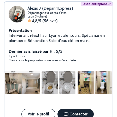
Auto-entrepreneur
Alexis J (Depann’Express)
Dépannage tous corps d'etat
Lyon (Moliere)
4,8/5
(56 avis)
Présentation
Intervenant réactif sur Lyon et alentours. Spécialisé en
plomberie Rénovation Salle d'eau clé en main
dépannage et urgence 7j/7 Fuite d'eau, débouchage
canalisation, chauffe-eau Devis + déplacement gratuits
Dernier avis laissé par H : 5/5
(Lyon et régions lyonnaise ) [07-46-32-60-57]
Il y a 1 mois
Merci pour la proposition que vous m’avez faite.
Voir le profil
Contacter