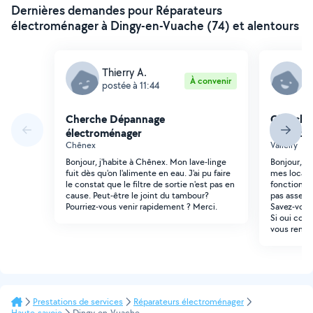
Dernières demandes pour Réparateurs
électroménager à Dingy-en-Vuache (74) et alentours
Thierry A.
T
À convenir
postée à 11:44
p
Cherche Dépannage
Cherche
électroménager
électro
Chênex
Valleiry
Bonjour, j'habite à Chênex. Mon lave-linge
Bonjour, J'
fuit dès qu'on l'alimente en eau. J'ai pu faire
mes locatai
le constat que le filtre de sortie n'est pas en
fonctionne
cause. Peut-être le joint du tambour?
pas assez e
Pourriez-vous venir rapidement ? Merci.
Savez-vous
Si oui comb
vous remer
Prestations de services
Réparateurs électroménager
Haute-savoie
Dingy-en-Vuache