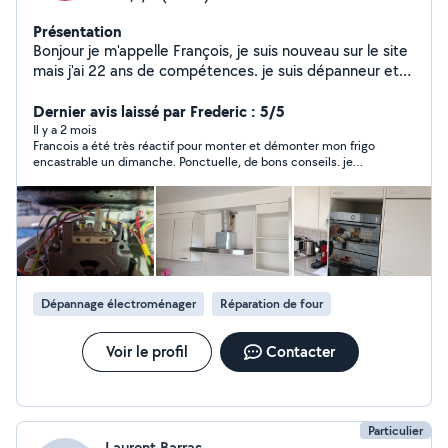
Présentation
Bonjour je m'appelle François, je suis nouveau sur le site
mais j'ai 22 ans de compétences. je suis dépanneur et
installateur en électroménager. Je suis bricoleur et je
sais aussi installer des cuisines. Je suis a votre
Dernier avis laissé par Frederic : 5/5
disposition pour toues demandes.
Il y a 2 mois
Francois a été très réactif pour monter et démonter mon frigo
encastrable un dimanche. Ponctuelle, de bons conseils. je
recommande.
Dépannage électroménager
Réparation de four
Voir le profil
Contacter
Particulier
Laurent Barras