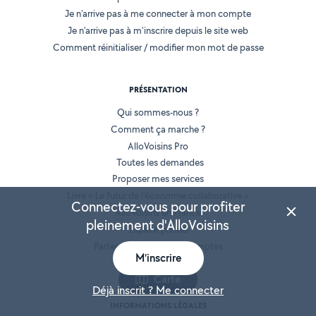
Je n'arrive pas à me connecter à mon compte
Je n'arrive pas à m'inscrire depuis le site web
Comment réinitialiser / modifier mon mot de passe
PRÉSENTATION
Qui sommes-nous ?
Comment ça marche ?
AlloVoisins Pro
Toutes les demandes
Proposer mes services
Livre « Le futur de l'économie collaborative »
Connectez-vous pour profiter
AlloVoisins en France
pleinement d'AlloVoisins
Espace presse
Partenaires et Grands Comptes
M'inscrire
Recrutement
Carte
Déjà inscrit ? Me connecter
INFORMATIONS LÉGALES