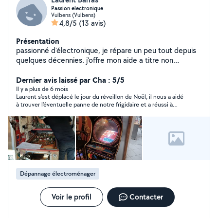
Passion electronique
Vulbens (Vulbens)
4,8/5
(13 avis)
Présentation
passionné d'électronique, je répare un peu tout depuis
quelques décennies. j'offre mon aide a titre non
mercantile pour dépanner toutes sortes d'appareils
électroniques. j'apprécie de rencontrer des personnes
Dernier avis laissé par Cha : 5/5
convaincues de réparer plutôt que jeter. Je ne suis pas
Il y a plus de 6 mois
Laurent s'est déplacé le jour du réveillon de Noël, il nous a aidé
un service de dépannage mais un voisin qui échange des
à trouver l'éventuelle panne de notre frigidaire et a réussi à
services comme un loisir, avec des disponibilités
réparer notre volet électrique qui était décroché. Je le
limitées. Merci d'éviter de me contacter pour smart
recommande+++! Gentil, serviable et de bons conseils. Merci à
phone et gros électroménager.
vous.
Dépannage électroménager
Voir le profil
Contacter