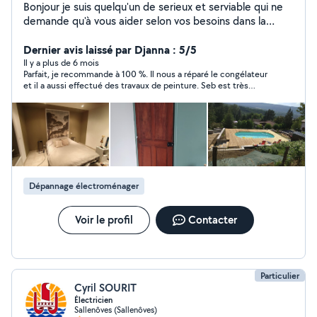
Bonjour je suis quelqu'un de serieux et serviable qui ne
demande qu'à vous aider selon vos besoins dans la
limite de mes capacités restauration petit mobilier,
jardinage, placo enduit, changement robinetterie,
Dernier avis laissé par Djanna : 5/5
luminaires pose de parquet flottant , conseiller dressage
Il y a plus de 6 mois
Parfait, je recommande à 100 %. Il nous a réparé le congélateur
de chien, ménage ect demandez moi
et il a aussi effectué des travaux de peinture. Seb est très
efficace et polyvalent.
Dépannage électroménager
Voir le profil
Contacter
Particulier
Cyril SOURIT
Électricien
Sallenôves (Sallenôves)