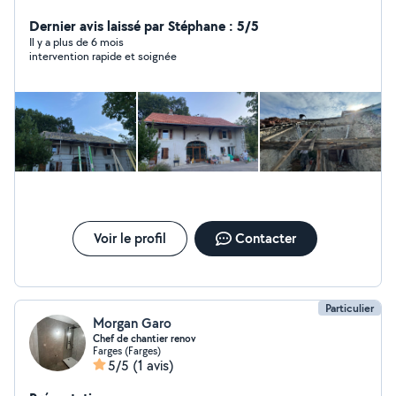
terrassement . Que ce soit pour votre toiture ;
maçonnerie ou votre aménagement extérieur, notre
Dernier avis laissé par Stéphane : 5/5
équipe expérimentée est là pour répondre à vos
Il y a plus de 6 mois
intervention rapide et soignée
besoins . Contactez-nous dès aujourd'hui pour des
solutions fiables et professionnelles . À bientôt pour des
futurs projets M.Cribel L.H.P
Voir le profil
Contacter
Particulier
Morgan Garo
Chef de chantier renov
Farges (Farges)
5/5
(1 avis)