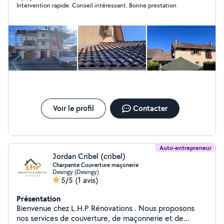
Intervention rapide. Conseil intéressant. Bonne prestation
intérieur extérieur, boiseries volets Habillage,
changement, réparation, planches de rive Ect Devis et
déplacement gratuit travaux soigné intervention rapide
Pour toute demande de travaux, n'hésitez pas à me
contacter MT rénovation Pour des rénovations, au-delà
de votre imagination
Voir le profil
Contacter
Auto-entrepreneur
Jordan Cribel (cribel)
Charpente Couverture maçonerie
Desingy (Desingy)
5/5
(1 avis)
Présentation
Bienvenue chez L.H.P Rénovations . Nous proposons
nos services de couverture, de maçonnerie et de