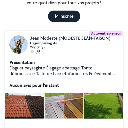
votre quotidien pour tous vos projets !
M'inscrire
Auto-entrepreneur
Jean Modeste (MODESTE JEAN-TAISON)
Élaguer paysagiste
Viry (Viry)
-/5
Présentation
Élaguer paysagiste Élagage abattage Tonte
débroussaille Taille de haie et d'arbustes Enlèvement de
nid de chenilles Entretien parc jardin Pose pelouse
synthétique ect Nettoyage haut pression Devis
Aucun avis pour l'instant
déplacement gratuit