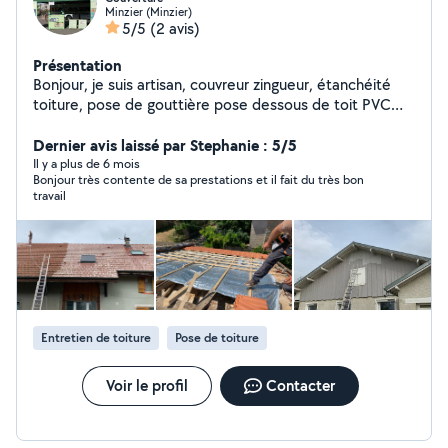
Minzier (Minzier)
5/5
(2 avis)
Présentation
Bonjour, je suis artisan, couvreur zingueur, étanchéité
toiture, pose de gouttière pose dessous de toit PVC
pose bandeau, aluminium, peinture façade des
Moussages et traitement de toiture avec ou sans
Dernier avis laissé par Stephanie : 5/5
Karcher
Il y a plus de 6 mois
Bonjour très contente de sa prestations et il fait du très bon
travail
Entretien de toiture
Pose de toiture
Voir le profil
Contacter