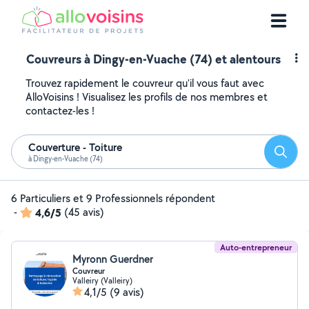
Couvreurs à Dingy-en-Vuache (74) et alentours
Trouvez rapidement le couvreur qu'il vous faut avec
AlloVoisins ! Visualisez les profils de nos membres et
contactez-les !
Couverture - Toiture
Reche
à Dingy-en-Vuache (74)
6 Particuliers et 9 Professionnels répondent
-
4,6/5
(45 avis)
Auto-entrepreneur
Myronn Guerdner
Couvreur
Valleiry (Valleiry)
4,1/5
(9 avis)