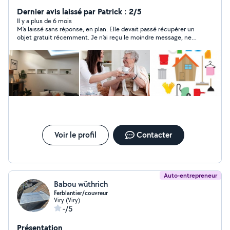
cherche quelques heures de ménage,garde d'enfants,
livré dès courses,garde d'animaux ou autre tout ça afin
Dernier avis laissé par Patrick : 2/5
de financer mes études.
Il y a plus de 6 mois
M'a laissé sans réponse, en plan. Elle devait passé récupérer un
objet gratuit récemment. Je n'ai reçu le moindre message, ne
serait-ce que pour signaler un changement. Je n'aime pas que
l'on me fasse perdre mon temps. Je n'ai rien de particulier à
rajouter, si ce n'est qu'il semble que certaines personnes n'ont
pas beaucoup de savoir vivre. On en rencontre quelques une
sur ce genre de site.
Voir le profil
Contacter
Auto-entrepreneur
Babou wüthrich
Ferblantier/couvreur
Viry (Viry)
-/5
Présentation