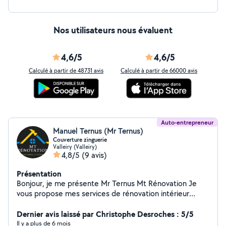
Nos utilisateurs nous évaluent
4,6/5
4,6/5
Calculé à partir de 48731 avis
Calculé à partir de 66000 avis
Auto-entrepreneur
Manuel Ternus (Mr Ternus)
Couverture zinguerie
Valleiry (Valleiry)
4,8/5
(9 avis)
Présentation
Bonjour, je me présente Mr Ternus Mt Rénovation Je
vous propose mes services de rénovation intérieur
comme extérieur en tant que professionnel Nettoyage
toiture des Moussages, toiture hydrofuge Travaux de
Dernier avis laissé par Christophe Desroches : 5/5
toiture, étanchéité Ravalement de façade, peinture
Il y a plus de 6 mois