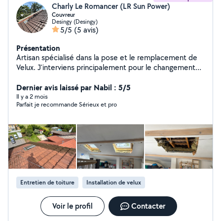
Charly Le Romancer (LR Sun Power)
Couvreur
Desingy (Desingy)
5/5
(5 avis)
Présentation
Artisan spécialisé dans la pose et le remplacement de
Velux. J'interviens principalement pour le changement
de fenêtres de toit (ancien Velux et création) Travail
propre et soigné. Conseils adaptés à votre toiture et à
Dernier avis laissé par Nabil : 5/5
votre budget. Devis rapide et gratuit. Assurance
Il y a 2 mois
Parfait je recommande Sérieux et pro
décennale Disponible pour échanger sur votre projet !
Entretien de toiture
Installation de velux
Voir le profil
Contacter