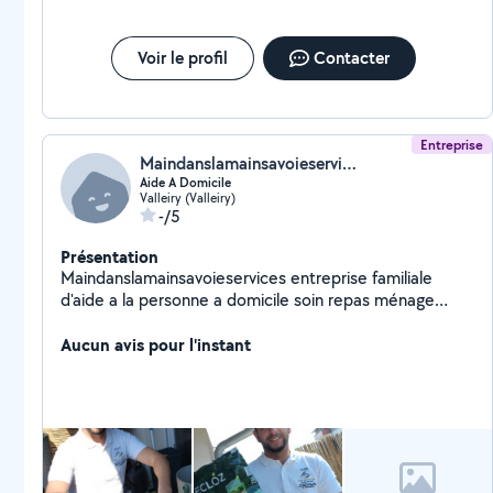
Voir le profil
Contacter
Entreprise
Maindanslamainsavoieservices
Aide A Domicile
Valleiry (Valleiry)
-/5
Présentation
Maindanslamainsavoieservices entreprise familiale
d'aide a la personne a domicile soin repas ménage
bricolage jardinage bien être
Aucun avis pour l'instant