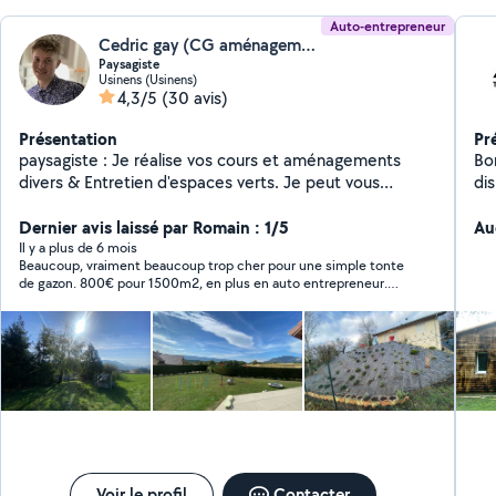
Auto-entrepreneur
Cedric gay (CG aménagements extérieurs)
Paysagiste
Usinens (Usinens)
4,3/5
(30 avis)
Présentation
Pr
paysagiste : Je réalise vos cours et aménagements
Bon
divers & Entretien d'espaces verts. Je peut vous
dis
dessiner sur un plan vos désirs et envie, puis le
Rénova
modéliser sur un site 3 D vous permettant de vous
Dernier avis laissé par Romain : 1/5
fuite toitur
Au
projeter dans votre aménagement ! Paiement par
mousse pro
Il y a plus de 6 mois
Beaucoup, vraiment beaucoup trop cher pour une simple tonte
chèque CESU.
Pe
de gazon. 800€ pour 1500m2, en plus en auto entrepreneur.
tout typ
Une entreprise en SAS, avec donc employés, locaux etc. à
riv
payer, me prend 150€ par tonte.
aluminiu
maiso
na
harnais
demande Dépl
In
Voir le profil
Contacter