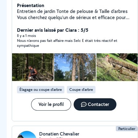
Présentation
Entretien de jardin Tonte de pelouse & Taille d'arbres
Vous cherchez quelqu'un de sérieux et efficace pour
entretenir votre jardin ? Je vous propose mes services
pour : Tonte de pelouse Taille de haies et d'arbustes
Dernier avis laissé par Ciara : 5/5
Coupe d'arbres et élagage Nettoyage et remise en
Il y a 1 mois
Nous n'avons pas fait affaire mais Selc E était très réactif et
état du jardin Intervention rapide et soignée dans votre
sympathique
secteur. Tarif raisonnable, adapté à vos besoins. ️
Matériel fourni. Confiez-moi vos espaces verts et
profitez d'un jardin propre et agréable sans effort !
Contactez-moi dès maintenant pour plus
d'informations ou pour convenir d'un rendez-vous. 06
soixante six, quatre vingt treize , treize, quatre vingt
quinze.
Élagage ou coupe d'arbre
Coupe d'arbre
Voir le profil
Contacter
Particulier
Donatien Chevalier