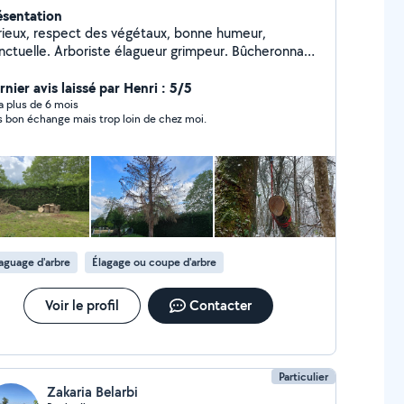
ésentation
rieux, respect des végétaux, bonne humeur,
nctuelle. Arboriste élagueur grimpeur. Bûcheronnage
 entretien des espaces vert.
nier avis laissé par Henri : 5/5
y a plus de 6 mois
s bon échange mais trop loin de chez moi.
aguage d'arbre
Élagage ou coupe d'arbre
Voir le profil
Contacter
Particulier
Zakaria Belarbi