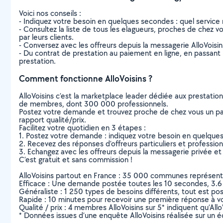
Voici nos conseils :
- Indiquez votre besoin en quelques secondes : quel service 
- Consultez la liste de tous les elagueurs, proches de chez vou
par leurs clients.
- Conversez avec les offreurs depuis la messagerie AlloVoisi
- Du contrat de prestation au paiement en ligne, en passant pa
prestation.
Comment fonctionne AlloVoisins ?
AlloVoisins c’est la marketplace leader dédiée aux prestatio
de membres, dont 300 000 professionnels.
Postez votre demande et trouvez proche de chez vous un parti
rapport qualité/prix.
Facilitez votre quotidien en 3 étapes :
1. Postez votre demande : indiquez votre besoin en quelque
2. Recevez des réponses d’offreurs particuliers et professio
3. Echangez avec les offreurs depuis la messagerie privée et 
C’est gratuit et sans commission !
AlloVoisins partout en France : 35 000 communes représentées 
Efficace : Une demande postée toutes les 10 secondes, 3.6
Généraliste : 1 250 types de besoins différents, tout est poss
Rapide : 10 minutes pour recevoir une première réponse à 
Qualité / prix : 4 membres AlloVoisins sur 5* indiquent qu’All
* Données issues d’une enquête AlloVoisins réalisée sur un é