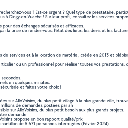
recherchez-vous ? Est-ce urgent ? Quel type de prestataire, particu
s à Dingy-en-Vuache ! Sur leur profil, consultez les services proposé
ns pour des échanges sécurisés et efficaces.
r la prise de rendez-vous, l’état des lieux, les devis et les facture
ns de services et à la location de matériel, créée en 2013 et plébi
culier ou un professionnel pour réaliser toutes vos prestations, d
s secondes.
nnels en quelques minutes.
sécurisée et faites votre choix !
sur AlloVoisins, du plus petit village à la plus grande ville, tro
 millions de demandes postées par an
ible sur AlloVoisins, du plus petit besoin aux plus grands projets.
votre demande
oVoisins propose un bon rapport qualité/prix
chantillon de 5 671 personnes interrogées (Février 2024)