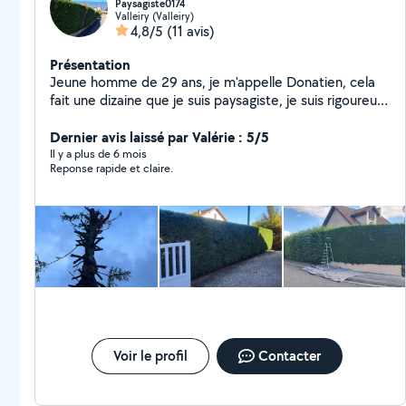
Paysagiste0174
Valleiry (Valleiry)
4,8/5
(11 avis)
Présentation
Jeune homme de 29 ans, je m'appelle Donatien, cela
fait une dizaine que je suis paysagiste, je suis rigoureux,
motivé et minutieux. Au plaisir de vous rendre service.
Dernier avis laissé par Valérie : 5/5
Il y a plus de 6 mois
Reponse rapide et claire.
Voir le profil
Contacter