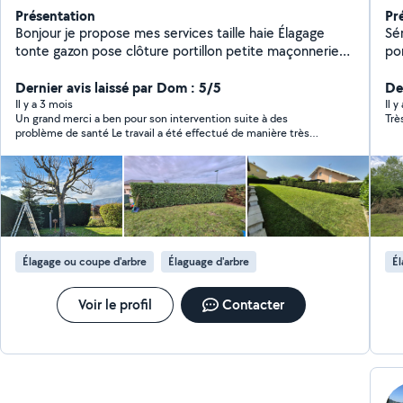
Présentation
Pr
Bonjour je propose mes services taille haie Élagage
Sé
tonte gazon pose clôture portillon petite maçonnerie
po
petiite création de jardin n'hésitez pas à me contacter
et
Dernier avis laissé par Dom : 5/5
pour tous renseignements Bonne journée à vous. Ben
Der
Il y a 3 mois
Il 
Un grand merci a ben pour son intervention suite à des
Trè
problème de santé Le travail a été effectué de manière très
soignée , il a pris le temps de me donner de précieux conseils
pour entretenir mon jardin . En plus de son professionnalisme
Ben est vraiment sympathique et agréable . Je recommande
vivement ses services
Élagage ou coupe d'arbre
Élaguage d'arbre
Él
Voir le profil
Contacter