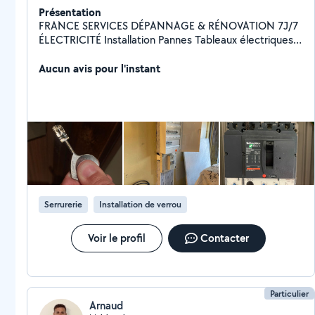
Présentation
FRANCE SERVICES DÉPANNAGE & RÉNOVATION 7J/7
ÉLECTRICITÉ Installation Pannes Tableaux électriques
Mise aux normes PLOMBERIE Fuites Débouchage
Sanitaires Chauffe-eau SERRURERIE Ouverture de
Aucun avis pour l'instant
porte Changement de serrure Sécurisation
RÉNOVATION INTÉRIEURE Peinture Sol Montage
Finitions Travail propre & soigné Intervention rapide Prix
corrects Devis rapide Disponible pour particuliers &
professionnels Contact rapide pour toute demande
d'intervention FRANCE SERVICES RAPIDE FIABLE
EFFICACE
Serrurerie
Installation de verrou
Voir le profil
Contacter
Particulier
Arnaud