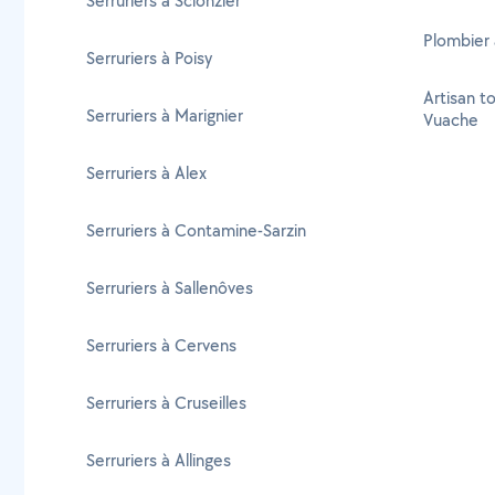
Serruriers à Scionzier
Plombier
Serruriers à Poisy
Artisan t
Serruriers à Marignier
Vuache
Serruriers à Alex
Serruriers à Contamine-Sarzin
Serruriers à Sallenôves
Serruriers à Cervens
Serruriers à Cruseilles
Serruriers à Allinges