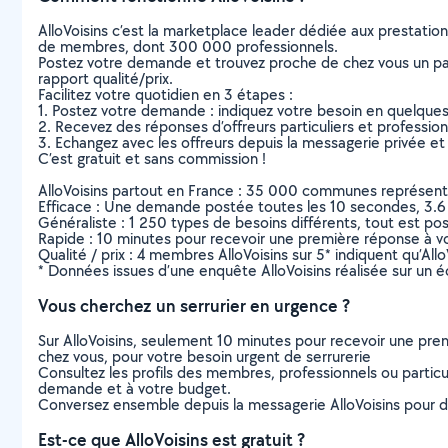
AlloVoisins c’est la marketplace leader dédiée aux prestatio
de membres, dont 300 000 professionnels.
Postez votre demande et trouvez proche de chez vous un parti
rapport qualité/prix.
Facilitez votre quotidien en 3 étapes :
1. Postez votre demande : indiquez votre besoin en quelque
2. Recevez des réponses d’offreurs particuliers et professio
3. Echangez avec les offreurs depuis la messagerie privée et 
C’est gratuit et sans commission !
AlloVoisins partout en France : 35 000 communes représentées 
Efficace : Une demande postée toutes les 10 secondes, 3.6
Généraliste : 1 250 types de besoins différents, tout est poss
Rapide : 10 minutes pour recevoir une première réponse à 
Qualité / prix : 4 membres AlloVoisins sur 5* indiquent qu’All
* Données issues d’une enquête AlloVoisins réalisée sur un é
Vous cherchez un serrurier en urgence ?
Sur AlloVoisins, seulement 10 minutes pour recevoir une p
chez vous, pour votre besoin urgent de serrurerie
Consultez les profils des membres, professionnels ou particuli
demande et à votre budget.
Conversez ensemble depuis la messagerie AlloVoisins pour de
Est-ce que AlloVoisins est gratuit ?