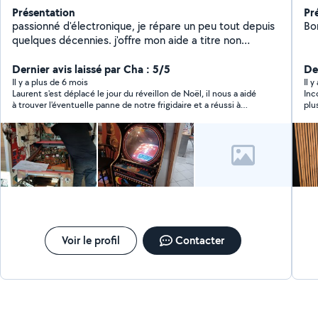
Présentation
Pr
passionné d'électronique, je répare un peu tout depuis
Bo
quelques décennies. j'offre mon aide a titre non
mercantile pour dépanner toutes sortes d'appareils
électroniques. j'apprécie de rencontrer des personnes
Dernier avis laissé par Cha : 5/5
De
convaincues de réparer plutôt que jeter. Je ne suis pas
Il y a plus de 6 mois
Il 
Laurent s'est déplacé le jour du réveillon de Noël, il nous a aidé
Inc
un service de dépannage mais un voisin qui échange
à trouver l'éventuelle panne de notre frigidaire et a réussi à
plu
des services comme un loisir, avec des disponibilités
réparer notre volet électrique qui était décroché. Je le
arg
limitées. Merci d'éviter de me contacter pour smart
recommande+++! Gentil, serviable et de bons conseils. Merci à
soe
phone et gros électroménager.
vous.
Voir le profil
Contacter