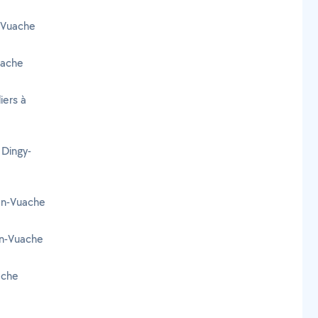
-Vuache
uache
iers à
 Dingy-
en-Vuache
en-Vuache
ache