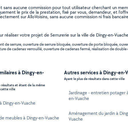
et sans aucune commission pour tout utilisateur cherchant un membre
uement le prix de la prestation, fixé par vous, demandeur, et l’offr
rectement sur AlloVoisins, sans aucune commission ni frais bancaire
ur réaliser votre projet de Serrurerie sur la ville de Dingy-en-Vuac
de serrure, ouverture de serrure bloquée, ouverture de porte bloquée, ouvert
re de cadenas verrouillé, ouverture de cadenas fermé, réalisation de double d
imilaires à Dingy-en-
Autres services à Dingy-en-
Ayant le plus de résultats dans cette ville
e résultats et étant de la même
cette ville
Jardinage - entretien potager 
en-Vuache
 à Dingy-en-Vuache
Aménagement du jardin à Ding
de meubles à Dingy-en-Vuache
Vuache