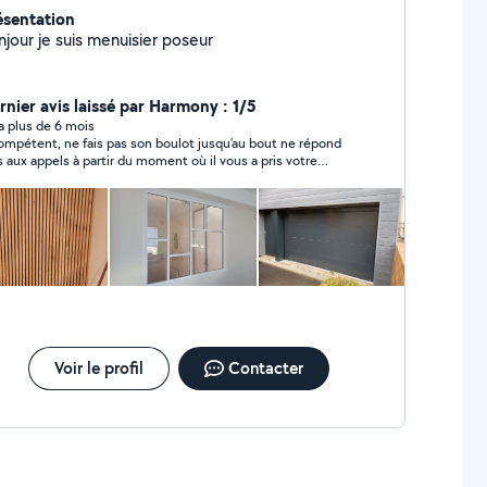
ésentation
njour je suis menuisier poseur
rnier avis laissé par Harmony : 1/5
y a plus de 6 mois
ompétent, ne fais pas son boulot jusqu’au bout ne répond
s aux appels à partir du moment où il vous a pris votre
ent, je l’avais contacté pour remonter une serrure c’est ma
ur qui a dû finir son boulot je déconseille !!!
Voir le profil
Contacter