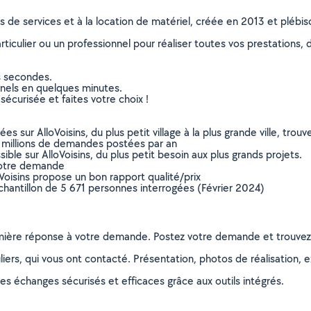
ns de services et à la location de matériel, créée en 2013 et plébi
culier ou un professionnel pour réaliser toutes vos prestations, d
s secondes.
nnels en quelques minutes.
sécurisée et faites votre choix !
sur AlloVoisins, du plus petit village à la plus grande ville, tro
 millions de demandes postées par an
ible sur AlloVoisins, du plus petit besoin aux plus grands projets.
votre demande
oVoisins propose un bon rapport qualité/prix
chantillon de 5 671 personnes interrogées (Février 2024)
remière réponse à votre demande. Postez votre demande et trouve
ers, qui vous ont contacté. Présentation, photos de réalisation, exp
s échanges sécurisés et efficaces grâce aux outils intégrés.