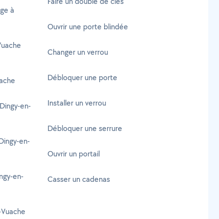
Faire un double de clés
age à
Ouvrir une porte blindée
Vuache
Changer un verrou
Débloquer une porte
ache
Installer un verrou
Dingy-en-
Débloquer une serrure
Dingy-en-
Ouvrir un portail
ngy-en-
Casser un cadenas
n-Vuache