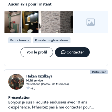
débroussaillage, les petits travaux d'intérieur, le
Aucun avis pour l'instant
montage de meubles, la peinture et divers travaux de
bricolage. Ponctuel, soigneux et à l'écoute, je m'adapte
à vos besoins.
Petits travaux
Pose de tringle à rideaux
Voir le profil
Contacter
Particulier
Hakan Kizilkaya
Multi service
Valserhône (Plateau de Musinens)
-/5
Présentation
Bonjour je suis Plaquiste enduiseur avec 10 ans
d'expérience. N'hésitez pas à me contacter pour