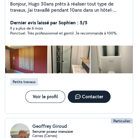
Bonjour, Hugo 30ans prêts à réaliser tout type de
travaux, j'ai travaillé pendant 10ans dans un hôtel-
restaurant où je m'occupais de l'entretien et de la
rénovation de celui-ci. Je suis quelqu'un de
Dernier avis laissé par Sophien : 5/5
consciencieux, serviable, pragmatique et sérieux. Je
Il y a plus de 6 mois
Ponctuel. Très professionnel et gentil. Je recommande à 100%.
m'adapte aux demandes dans tous les types de
domaine. Je suis outillées avec fourgon et remorque
N'hésitez pas à me contacter je suis a votre disposition.
Cordialement
Petits travaux
Voir le profil
Contacter
Particulier
Geoffrey Giroud
Serrurier poseur menuisier
Cernex (Cernex)