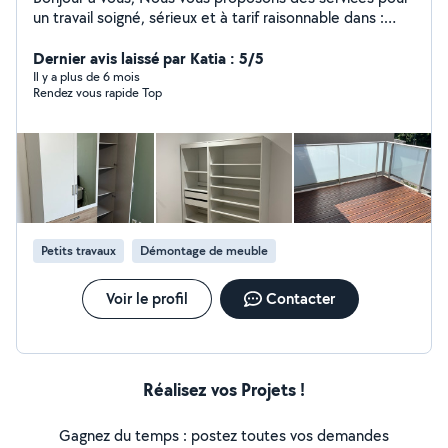
un travail soigné, sérieux et à tarif raisonnable dans :
Manutention Charge et décharge Montage de meuble
Aide au déménagement Aide physique quelconque
Dernier avis laissé par Katia : 5/5
Débarras, déchèterie Je suis honnête et ponctuel.
Il y a plus de 6 mois
Rendez vous rapide Top
N'hésitez pas à me contacter. Au plaisir de vous aidez!
Je réponds assez rapidement
Petits travaux
Démontage de meuble
Voir le profil
Contacter
Réalisez vos Projets !
Gagnez du temps : postez toutes vos demandes