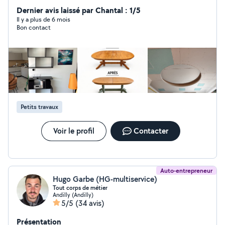
compétences utiles au quotidien. Le fait d'être bien
Dernier avis laissé par Chantal : 1/5
équipé et la passion pour le travail bien fait me permet
Il y a plus de 6 mois
Bon contact
de vous proposer mes services.
Petits travaux
Voir le profil
Contacter
Auto-entrepreneur
Hugo Garbe (HG-multiservice)
Tout corps de métier
Andilly (Andilly)
5/5
(34 avis)
Présentation