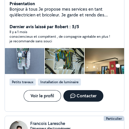
Présentation
Bonjour à tous Je propose mes services en tant
qu'électricien et bricoleur. Je garde et rends des
chantiers toujours propres et soignés. Toujours souriant
et poli, je saurai vous aider, vous dépannez et vous
Dernier avis laissé par Robert : 5/5
prodiguez conseils et avis afin de pouvoir répondre au
Il y a 1 mois
consciencieux et compétent , de compagnie agréable en plus !
mieux à vos attentes. A très bientôt pour de futures
je recommande sans souci
projets
Petits travaux
Installation de luminaire
Voir le profil
Contacter
Particulier
Francois Laresche
Dépanneur électroménager