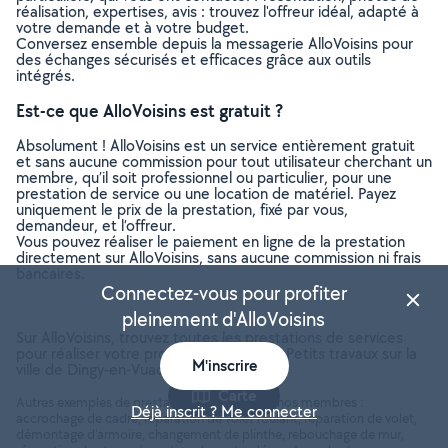
réalisation, expertises, avis : trouvez l'offreur idéal, adapté à
votre demande et à votre budget.
Conversez ensemble depuis la messagerie AlloVoisins pour
des échanges sécurisés et efficaces grâce aux outils
intégrés.
Est-ce que AlloVoisins est gratuit ?
Absolument ! AlloVoisins est un service entièrement gratuit
et sans aucune commission pour tout utilisateur cherchant un
membre, qu’il soit professionnel ou particulier, pour une
prestation de service ou une location de matériel. Payez
uniquement le prix de la prestation, fixé par vous,
demandeur, et l’offreur.
Vous pouvez réaliser le paiement en ligne de la prestation
directement sur AlloVoisins, sans aucune commission ni frais
bancaires.
Connectez-vous pour profiter
pleinement d'AlloVoisins
Sur AlloVoisins, trouvez toutes les prestations de services
pour réaliser votre projet de Bricolage - Petits travaux sur la
M'inscrire
ville de Dingy-en-Vuache (Haute-savoie)
Carte
Autres exemples de prestations réalisées par nos membres :
Déjà inscrit ? Me connecter
accrochage de cadre, réparation de volet roulant, réparation de volet,
démontage d'armoire, changement de plinthe, rebouchage de mur,