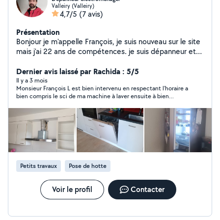
Valleiry (Valleiry)
4,7/5
(7 avis)
Présentation
Bonjour je m'appelle François, je suis nouveau sur le site
mais j'ai 22 ans de compétences. je suis dépanneur et
installateur en électroménager. Je suis bricoleur et je
sais aussi installer des cuisines. Je suis a votre
Dernier avis laissé par Rachida : 5/5
disposition pour toues demandes.
Il y a 3 mois
Monsieur François L est bien intervenu en respectant l'horaire a
bien compris le sci de ma machine à laver ensuite à bien
réparer sur le champs.Merci beaucoup et bonne continuation.
Petits travaux
Pose de hotte
Voir le profil
Contacter