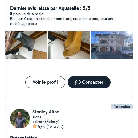
comme extérieur en tant que professionnel Nettoyage
toiture des Moussages, toiture hydrofuge Travaux de
Dernier avis laissé par Aquarelle : 5/5
toiture, étanchéité Ravalement de façade, peinture
Il y a plus de 6 mois
Bonjour C'est un Monsieur ponctuel, consciencieux, souriant
intérieur extérieur, boiseries volets Habillage,
et très agréable.
changement, réparation, planches de rive Ect Devis et
déplacement gratuit travaux soigné intervention rapide
Pour toute demande de travaux, n'hésitez pas à me
contacter MT rénovation Pour des rénovations, au-delà
de votre imagination
Voir le profil
Contacter
Particulier
Stanley Aline
Aides
Valleiry (Valleiry)
5/5
(15 avis)
Présentation