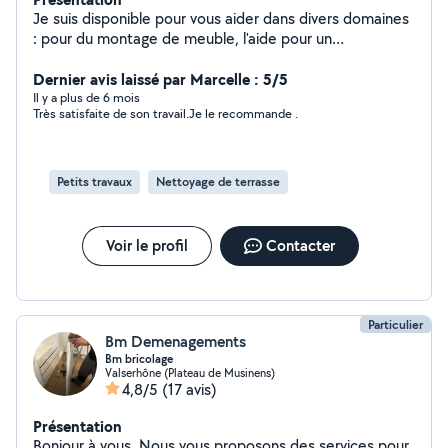
Je suis disponible pour vous aider dans divers domaines
: pour du montage de meuble, l'aide pour un
déménagement, petit bricolage etc n'hésitez pas à me
contacter !
Dernier avis laissé par Marcelle : 5/5
Il y a plus de 6 mois
Très satisfaite de son travail.Je le recommande .
Petits travaux
Nettoyage de terrasse
Voir le profil
Contacter
Particulier
Bm Demenagements
Bm bricolage
Valserhône (Plateau de Musinens)
4,8/5
(17 avis)
Présentation
Bonjour à vous, Nous vous proposons des services pour