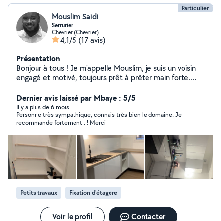
Particulier
Mouslim Saidi
Serrurier
Chevrier (Chevrier)
4,1/5
(17 avis)
Présentation
Bonjour à tous ! Je m'appelle Mouslim, je suis un voisin
engagé et motivé, toujours prêt à prêter main forte.
Fort de mes compétences en bricolage, menuiserie,
serrurerie, peinture.. , je suis habilité à intervenir sur
Dernier avis laissé par Mbaye : 5/5
divers projets du quotidien. je mets tout en œuvre pour
Il y a plus de 6 mois
Personne très sympathique, connais très bien le domaine. Je
répondre rapidement et efficacement aux demandes.
recommande fortement . ! Merci
Que ce soit pour un petit coup de main ou un projet
plus ambitieux, je suis là pour partager mon savoir-faire.
N'hésitez pas à me contacter pour échanger ou pour
toute demande d'aide.
Petits travaux
Fixation d'étagère
Voir le profil
Contacter