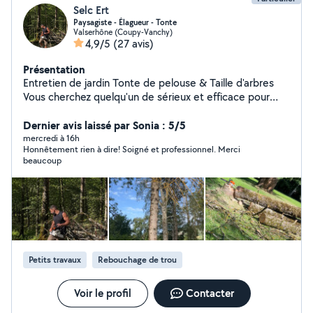
Selc Ert
Paysagiste - Élagueur - Tonte
Valserhône (Coupy-Vanchy)
4,9/5
(27 avis)
Présentation
Entretien de jardin Tonte de pelouse & Taille d'arbres
Vous cherchez quelqu'un de sérieux et efficace pour
entretenir votre jardin ? Je vous propose mes services
pour : Tonte de pelouse Taille de haies et d'arbustes
Dernier avis laissé par Sonia : 5/5
Coupe d'arbres et élagage Nettoyage et remise en état
mercredi à 16h
Honnêtement rien à dire! Soigné et professionnel. Merci
du jardin Intervention rapide et soignée dans votre
beaucoup
secteur. Tarif raisonnable, adapté à vos besoins. ️
Matériel fourni. Confiez-moi vos espaces verts et
profitez d'un jardin propre et agréable sans effort !
Contactez-moi dès maintenant pour plus d'informations
ou pour convenir d'un rendez-vous. 06 soixante six,
quatre vingt treize , treize, quatre vingt quinze.
Petits travaux
Rebouchage de trou
Voir le profil
Contacter