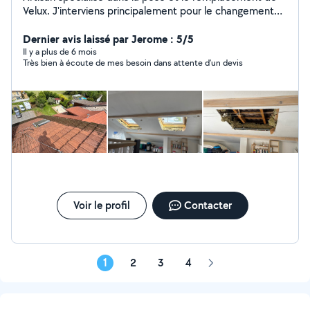
Velux. J'interviens principalement pour le changement
de fenêtres de toit (ancien Velux et création) Travail
propre et soigné. Conseils adaptés à votre toiture et à
Dernier avis laissé par Jerome : 5/5
votre budget. Devis rapide et gratuit. Assurance
Il y a plus de 6 mois
Très bien à écoute de mes besoin dans attente d’un devis
décennale Disponible pour échanger sur votre projet !
Voir le profil
Contacter
1
2
3
4
Page
suivante