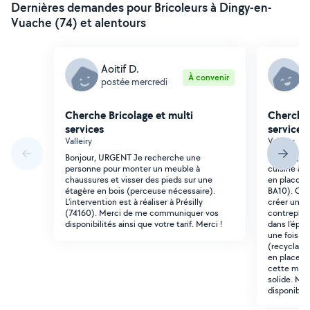
Dernières demandes pour Bricoleurs à Dingy-en-
Vuache (74) et alentours
Aoitif D.
G
À convenir
postée mercredi
p
Cherche Bricolage et multi
Cherche 
services
services
Valleiry
Valleiry
Bonjour, URGENT Je recherche une
Bonjour, Je
personne pour monter un meuble à
cuisine à r
chaussures et visser des pieds sur une
en placo al
étagère en bois (perceuse nécessaire).
BA10). Comm
L'intervention est à réaliser à Présilly
créer un re
(74160). Merci de me communiquer vos
contreplaq
disponibilités ainsi que votre tarif. Merci !
dans l'épai
une fois se
(recyclage)
en place. 
cette méth
solide. Mer
disponibilit