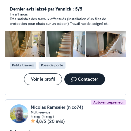
peinture, menuiserie etc. le tout professionnellement et
garanti.
Dernier avis laissé par Yannick : 5/5
Il y a 1 mois
Très satisfait des travaux effectués (installation d’un filet de
protection pour chats sur un balcon) Travail rapide, soigné et
efficace, merci beaucoup!
Petits travaux
Pose de porte
Voir le profil
Contacter
Auto-entrepreneur
Nicolas Ramseier (nico74)
Multi-service
Frangy (Frangy)
4,8/5
(20 avis)