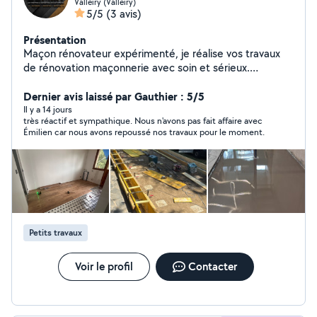
Valleiry (Valleiry)
5/5
(3 avis)
Présentation
Maçon rénovateur expérimenté, je réalise vos travaux
de rénovation maçonnerie avec soin et sérieux.
Polyvalent, j'interviens aussi en carrelage, parquet,
placo, petite plomberie et finitions intérieures. Mon
Dernier avis laissé par Gauthier : 5/5
objectif : fournir un travail propre, durable et conforme à
Il y a 14 jours
très réactif et sympathique. Nous n'avons pas fait affaire avec
vos attentes, avec un suivi rigoureux du chantier et des
Émilien car nous avons repoussé nos travaux pour le moment.
conseils adaptés.
Petits travaux
Voir le profil
Contacter