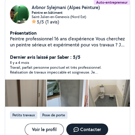
Auto-entrepreneur
Arbnor Sylejmani (Alpes Peinture)
Peintre en bâtiment
Saint-Julien-en-Genevois (Nord Est)
5/5
(1 avis)
Présentation
Peintre professionnel 16 ans d'expérience Vous cherchez
un peintre sérieux et expérimenté pour vos travaux ? Je
réalise tous types de travaux de peinture intérieure et
extérieure. - Peinture murs et plafonds - papiers-peint -
Dernier avis laissé par Saber : 5/5
Rénovation appartement / maison - Préparation des
Il y a 4 mois
Travail, parfait personne ponctuel et très professionnel.
supports (enduit, ponçage, rebouchage) - Travail propre
Réalisation de travaux impeccable et soigneuse. Je
et finitions soignées - 16 ans d'expérience dans le
recommande fortement cette équipe, je risque d’aller
bâtiment - Devis rapide Disponible rapidement
recontacter encore une fois pour une pause de Cuisine.
N'hésitez pas à me contacter pour discuter de votre
projet.
Petits travaux
Pose de porte
Voir le profil
Contacter