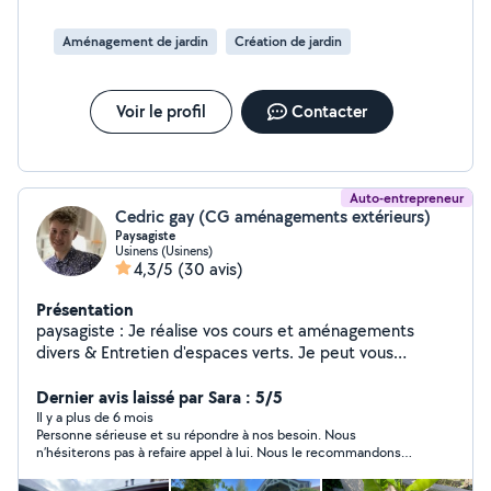
Aménagement de jardin
Création de jardin
Voir le profil
Contacter
Auto-entrepreneur
Cedric gay (CG aménagements extérieurs)
Paysagiste
Usinens (Usinens)
4,3/5
(30 avis)
Présentation
paysagiste : Je réalise vos cours et aménagements
divers & Entretien d'espaces verts. Je peut vous
dessiner sur un plan vos désirs et envie, puis le
modéliser sur un site 3 D vous permettant de vous
Dernier avis laissé par Sara : 5/5
projeter dans votre aménagement ! Paiement par
Il y a plus de 6 mois
Personne sérieuse et su répondre à nos besoin. Nous
chèque CESU.
n’hésiterons pas à refaire appel à lui. Nous le recommandons
vivement