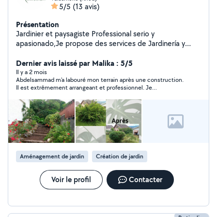
5/5
(13 avis)
Présentation
Jardinier et paysagiste Professional serio y
apasionado,Je propose des services de Jardinería y
mantenimiento:Tonte de pelouse, taille des arbustes...
et tout ce qui touche au jardinage.
Dernier avis laissé par Malika : 5/5
Il y a 2 mois
Abdelsammad m’a labouré mon terrain après une construction.
Il est extrêmement arrangeant et professionnel. Je
recommande à 200%. Je referai appel à lui. Merci beaucoup.
Au plaisir . Malika
Aménagement de jardin
Création de jardin
Voir le profil
Contacter