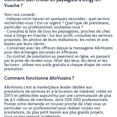
Vuache ?
Voici nos conseils :
- Indiquez votre besoin en quelques secondes : quel service
recherchez-vous ? Est-ce urgent ? Quel type de prestataire,
particulier ou professionnel, souhaitez-vous ?
- Consultez la liste de tous les paysagistes, proches de chez
vous à Dingy-en-Vuache ! Sur leur profil, consultez les services
proposés, les photos de leurs réalisations, les notes et avis
laissés par leurs clients.
- Conversez avec les offreurs depuis la messagerie AlloVoisins
pour des échanges sécurisés et efficaces.
- Du contrat de prestation au paiement en ligne, en passant
par la prise de rendez-vous, l’état des lieux, les devis et les
factures : utilisez nos outils gratuits à chaque étape de votre
prestation.
Comment fonctionne AlloVoisins ?
AlloVoisins c’est la marketplace leader dédiée aux
prestations de services et à la location de matériel, créée en
2013 et plébiscitée aujourd’hui par une communauté de plus
de 4,5 millions de membres, dont 300 000 professionnels.
Postez votre demande et trouvez proche de chez vous un
particulier ou un professionnel pour réaliser toutes vos
prestations, du plus petit besoin aux plus grands projets,
pour un bon rapport qualité/prix.