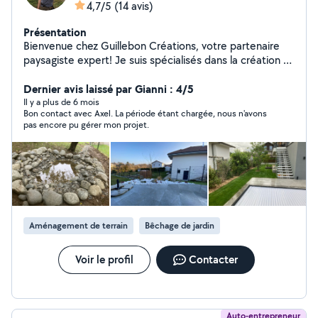
4,7/5
(14 avis)
Présentation
Bienvenue chez Guillebon Créations, votre partenaire
paysagiste expert! Je suis spécialisés dans la création et
l'aménagement paysager, ainsi que dans l'entretien de
vos espaces extérieurs. Mon objectif est de vous offrir
Dernier avis laissé par Gianni : 4/5
des solutions sur mesure, adaptées à vos goûts et à
Il y a plus de 6 mois
Bon contact avec Axel. La période étant chargée, nous n'avons
votre style de vie. Chez Guillebon Créations, Je crois en
pas encore pu gérer mon projet.
l'importance de la qualité et de la durabilité. j'utilise des
matériaux de haute qualité et je m'engage à réaliser des
travaux solides et durables. Mes partenaires son
compétant et expérimentés, prêt à donner vie à vos
idées créatives. Nous sommes fiers de notre
engagement envers l'environnement. Nous privilégions
l'utilisation de matériaux respectueux de
Aménagement de terrain
Bêchage de jardin
l'environnement et mettons en œuvre des pratiques
durables. Contactez-moi pour en savoir plus.
Voir le profil
Contacter
Auto-entrepreneur