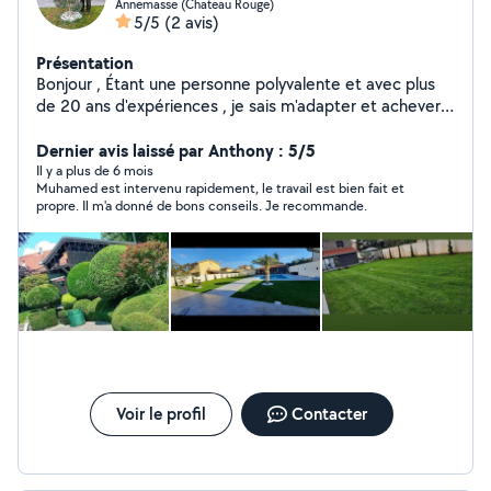
Annemasse (Chateau Rouge)
5/5
(2 avis)
Présentation
Bonjour , Étant une personne polyvalente et avec plus
de 20 ans d'expériences , je sais m'adapter et achever
toute tâches concernant ce domaine N'hésitez pas à
me faire savoir si vous êtes intéressé merci à vous
Dernier avis laissé par Anthony : 5/5
Cordialement
Il y a plus de 6 mois
Muhamed est intervenu rapidement, le travail est bien fait et
propre. Il m'a donné de bons conseils. Je recommande.
Voir le profil
Contacter