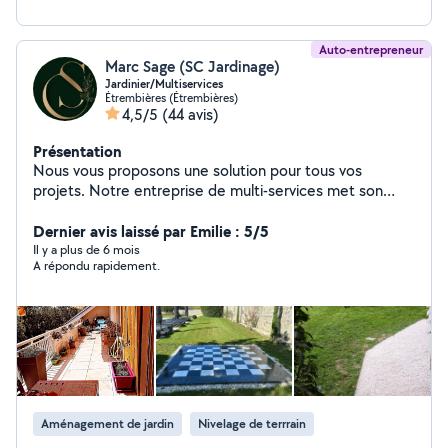
Auto-entrepreneur
Marc Sage (SC Jardinage)
Jardinier/Multiservices
Étrembières (Étrembières)
4,5/5
(44 avis)
Présentation
Nous vous proposons une solution pour tous vos
projets. Notre entreprise de multi-services met son
savoir-faire et son exigence de qualité à votre service.
Forts de plusieurs années d'expérience au sein
Dernier avis laissé par Emilie : 5/5
d'entreprises en Suisse dans les domaines du jardinage
Il y a plus de 6 mois
A répondu rapidement.
paysager, de la peinture en bâtiment, du placo, de la
conciergerie et de l'entretien, nous avons aujourd'hui le
plaisir de vous accompagner pour la réalisation de vos
travaux intérieurs et extérieurs. Nos prestations:
Extérieur: création et réaménagement de jardins, tonte
de gazon, taille de haies, pose de clôtures, entretien de
propriétés. Intérieur: peinture, placo, crépi, décoration,
débarras, ménage. Ponctuels, sérieux, minutieux et
Aménagement de jardin
Nivelage de terrrain
joviaux, nous mettons tout en œuvre pour vous