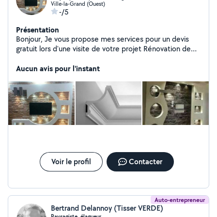
Ville-la-Grand (Ouest)
-/5
Présentation
Bonjour, Je vous propose mes services pour un devis
gratuit lors d'une visite de votre projet Rénovation de
peinture et placoplâtre. Faux plafond, cloison,
séparation, Peinture tout type de peinture, papier peint,
Aucun avis pour l'instant
toile de verre. Parquet flottant, carrelage. Façade,
isolation .
Voir le profil
Contacter
Auto-entrepreneur
Bertrand Delannoy (Tisser VERDE)
Paysagiste, élagueur