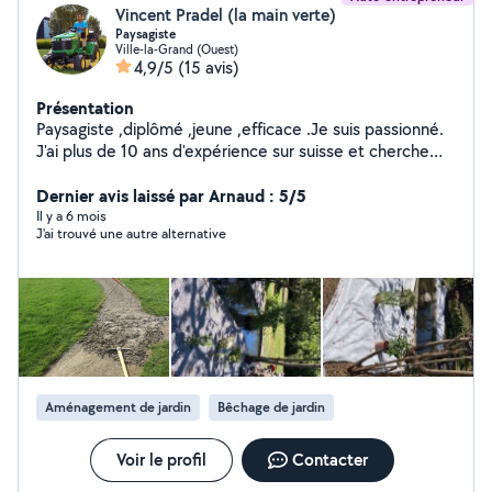
Vincent Pradel (la main verte)
Paysagiste
Ville-la-Grand (Ouest)
4,9/5
(15 avis)
Présentation
Paysagiste ,diplômé ,jeune ,efficace .Je suis passionné.
J'ai plus de 10 ans d'expérience sur suisse et cherche
aujourd'hui a promouvoir mes services en temp que
auto entrepreneur coté français.
Dernier avis laissé par Arnaud : 5/5
Il y a 6 mois
J'ai trouvé une autre alternative
Aménagement de jardin
Bêchage de jardin
Voir le profil
Contacter