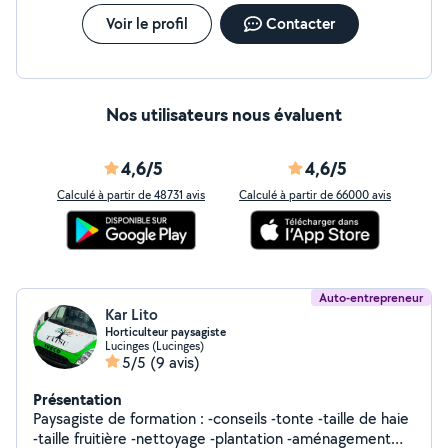
accompagner et donner vie à vos projets. N'hésitez pas
à nous contacter, nous serons ravis d'étudier votre
Voir le profil
Contacter
demande.
Nos utilisateurs nous évaluent
4,6/5
4,6/5
Calculé à partir de 48731 avis
Calculé à partir de 66000 avis
Auto-entrepreneur
Kar Lito
Horticulteur paysagiste
Lucinges (Lucinges)
5/5
(9 avis)
Présentation
Paysagiste de formation : -conseils -tonte -taille de haie
-taille fruitière -nettoyage -plantation -aménagement