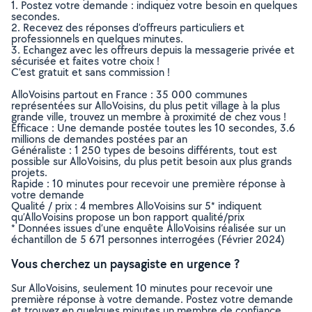
1. Postez votre demande : indiquez votre besoin en quelques
secondes.
2. Recevez des réponses d’offreurs particuliers et
professionnels en quelques minutes.
3. Echangez avec les offreurs depuis la messagerie privée et
sécurisée et faites votre choix !
C’est gratuit et sans commission !
AlloVoisins partout en France : 35 000 communes
représentées sur AlloVoisins, du plus petit village à la plus
grande ville, trouvez un membre à proximité de chez vous !
Efficace : Une demande postée toutes les 10 secondes, 3.6
millions de demandes postées par an
Généraliste : 1 250 types de besoins différents, tout est
possible sur AlloVoisins, du plus petit besoin aux plus grands
projets.
Rapide : 10 minutes pour recevoir une première réponse à
votre demande
Qualité / prix : 4 membres AlloVoisins sur 5* indiquent
qu’AlloVoisins propose un bon rapport qualité/prix
* Données issues d’une enquête AlloVoisins réalisée sur un
échantillon de 5 671 personnes interrogées (Février 2024)
Vous cherchez un paysagiste en urgence ?
Sur AlloVoisins, seulement 10 minutes pour recevoir une
première réponse à votre demande. Postez votre demande
et trouvez en quelques minutes un membre de confiance,