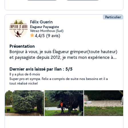
Particulier
Félix Guerin
Élagueur Paysagiste
Vétraz-Monthoux (Sud)
4,4/5
(9 avis)
Présentation
Bonjour à vous, je suis Élagueur grimpeur(toute hauteur)
et paysagiste depuis 2012, je mets mon expérience à
votre disposition pour tous travaux d'élagage,
d'entretien et pose de terrasse ou clôture.
Dernier avis laissé par Ilan : 5/5
Il y a plus de 6 mois
Super pro et sympa. Felix a compris de suite nos besoins et il a
tout réalisé nickel