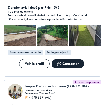
paysager. N'hésitez pas à me contacter, "Tatsu Paysage
"
Dernier avis laissé par Pris : 5/5
Il y a plus de 6 mois
Je suis ravie du travail réalisé par Karl. Il est très professionnel.
Dès le départ, il s’est montré disponible, à l’écoute, tout en
étant force de proposition : c’est d’ailleurs lui qui a eu l’idée de
la création paysagère que nous avons finalement choisie. Le
résultat est au-delà de mes attentes, et c’est un réel plaisir de
voir le jardin transformé. Je recommande Karl sans la moindre
hésitation !
Aménagement de jardin
Bêchage de jardin
Voir le profil
Contacter
Auto-entrepreneur
Isaque De Sousa Fontoura (FONTOURA)
Homme multi-services
Annemasse (Centre-Gare)
4,9/5
(27 avis)