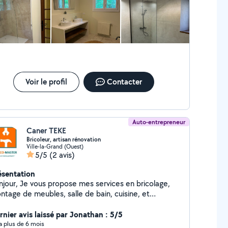
us proposons également la rénovation total de votre
tement ou votre villa ( plomberie , chauffage ,
ctricité , Placo plâtre et petite maçonnerie ) Ainsi
 le suivi méticuleux de votre chantier Devis gratuit
raisonnable .
Voir le profil
Contacter
Auto-entrepreneur
Caner TEKE
Bricoleur, artisan rénovation
Ville-la-Grand (Ouest)
5/5
(2 avis)
ésentation
njour, Je vous propose mes services en bricolage,
ntage de meubles, salle de bain, cuisine, et
ovation globale (carrelage, parquet, peinture....)
rnier avis laissé par Jonathan : 5/5
y a plus de 6 mois