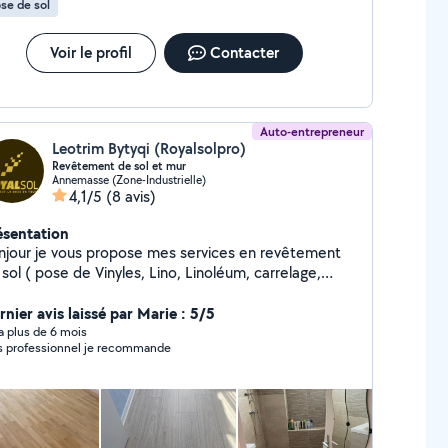
se de sol
Voir le profil
Contacter
Auto-entrepreneur
Leotrim Bytyqi (Royalsolpro)
Revêtement de sol et mur
Annemasse (Zone-Industrielle)
4,1/5
(8 avis)
ésentation
njour je vous propose mes services en revêtement
s, Lino, Linoléum, carrelage,
ïence, douche italienne, pierre naturelle, mosaïque et
rquet ) que ce soit pour un projet de travaux de
rnier avis laissé par Marie : 5/5
ovation où neuf. Création de salle de bain,
y a plus de 6 mois
s professionnel je recommande
nception de terrasse de jardin où plage de piscine,
avaux intérieurs comme extérieurs. N'hésitez pas à
ter Expérience plus de 15 année Devis
gratuit Cordialement ROYALSOL PRO