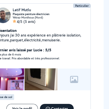
Particulier
Latif Mutlu
Plaquiste peinture électricien
Vétraz-Monthoux (Nord)
4/5
(5 avis)
ésentation
jours j'ai 30 ans expérience en plâtrerie isolation,
inture,parquet,électricité,menuiserie.
nier avis laissé par Lucie : 5/5
y a plus de 6 mois
ie travail. Prix abordable et très professionnel.
se de sol
Voir le profil
Contacter