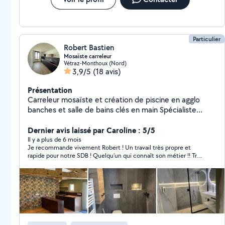
Particulier
Robert Bastien
Mosaïste carreleur
Vétraz-Monthoux (Nord)
3,9/5
(18 avis)
Présentation
Carreleur mosaïste et création de piscine en agglo
banches et salle de bains clés en main Spécialiste
depuis 20 ans
Dernier avis laissé par Caroline : 5/5
Il y a plus de 6 mois
Je recommande vivement Robert ! Un travail très propre et
rapide pour notre SDB ! Quelqu’un qui connaît son métier !! Très
bon rapport qualité/prix ! Merci encore pour votre travail ?