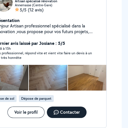
Artisan spécialisé rénovation
Annemasse (Centre-Gare)
5/5
(12 avis)
ésentation
jour Artisan professionnel spécialisé dans la
novation ,vous propose pour vos futurs projets,
utes pose de carrelage mur et sol tout format
érieur et extérieur ainsi que la tapisserie ( placo
nier avis laissé par Josiane : 5/5
re/ lissage/ peinture) -salon -chambre -cuisine -
di à 15h
s professionnel, répond vite et vient vite faire un devis à un
. -parquet Je me charge également
x très honnête
a plomberie : installation/ création. - pose receveur
se baignoire -pose parois de douche -
colonne de douche -pose wc suspendu -pose
che serviette -pose de meuble vasque -pose de clim
mberie/chauffage/dépannage - électricité générale
cupe de la rénovation complète de salle de
et la pose de cuisine . Mon objectif ais la
se de sol
Dépose de parquet
sfaction du client. Service de qualité . A bientôt Mr
hir
Voir le profil
Contacter