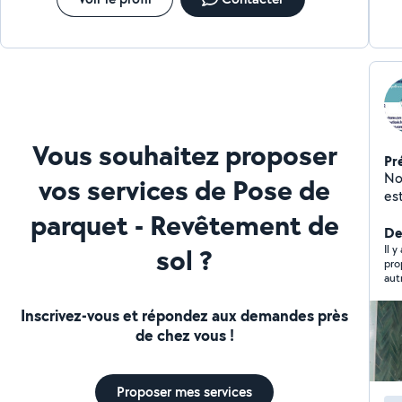
Vous souhaitez proposer
Pr
No
vos services de Pose de
est
revêtement 
parquet - Revêtement de
toi
Der
sol ?
Il 
propos
aut
Inscrivez-vous et répondez aux demandes près
de chez vous !
Proposer mes services