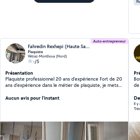
Po
Auto-entrepreneur
Fahredin Rexhepi (Haute Savoie Platerie Peinture)
Plaquiste
Vétraz-Monthoux (Nord)
-/5
Présentation
Pr
Plaquiste professionnel 20 ans d'expérience Fort de 20
Bo
ans d'expérience dans le métier de plaquiste, je mets
de sol ( pose de Vinyle
mon savoir-faire au service de vos projets, en neuf
fa
comme en rénovation. À la tête de ma propre
Aucun avis pour l'instant
pa
De
entreprise, j'interviens avec sérieux et
rén
Il 
Trè
professionnalisme pour tous types de travaux : Pose de
co
plaques de plâtre Cloisons, doublages, plafonds
tr
Isolation thermique et phonique Aménagement
me contac
intérieur Je me déplace directement sur vos chantiers
afin d'étudier vos besoins et vous proposer un devis