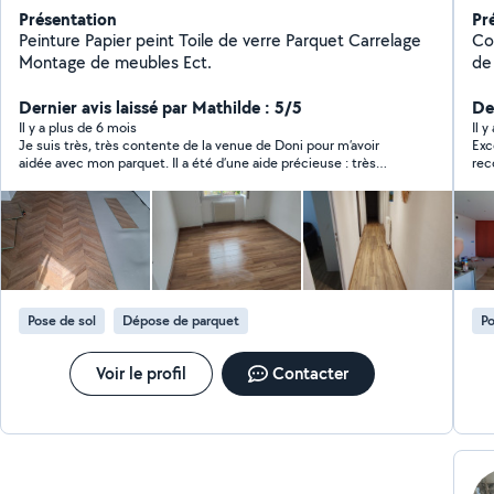
Présentation
Pr
Peinture Papier peint Toile de verre Parquet Carrelage
Cont
Montage de meubles Ect.
de
End
Dernier avis laissé par Mathilde : 5/5
Der
Il y a plus de 6 mois
Il 
Je suis très, très contente de la venue de Doni pour m’avoir
Exc
aidée avec mon parquet. Il a été d’une aide précieuse : très
rec
professionnel, réactif, à l’écoute et vraiment sympathique. Le
travail est juste parfait ! Un grand merci à lui. Je le
recommande fortement.
Pose de sol
Dépose de parquet
Po
Voir le profil
Contacter