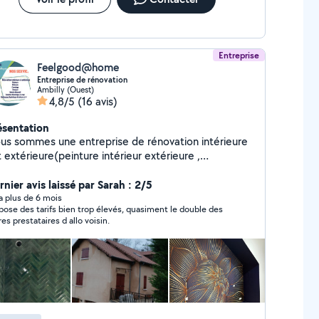
Entreprise
Feelgood@home
Entreprise de rénovation
Ambilly (Ouest)
4,8/5
(16 avis)
ésentation
us sommes une entreprise de rénovation intérieure
 extérieure(peinture intérieur extérieure ,
du sol, carrelage, placo,nettoyage de
ture
nier avis laissé par Sarah : 2/5
y a plus de 6 mois
e des tarifs bien trop élevés, quasiment le double des
res prestataires d allo voisin.