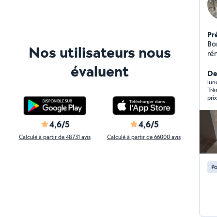
Pr
Bon
Nos utilisateurs nous
ré
to
évaluent
int
Der
plat
lun
Trè
escalier -terrasse
pri
de l
de douche -po
pose 
4,6/5
4,6/5
sè
Calculé à partir de 48731 avis
Calculé à partir de 66000 avis
-plo
Je m'oc
baim 
Po
sati
zou