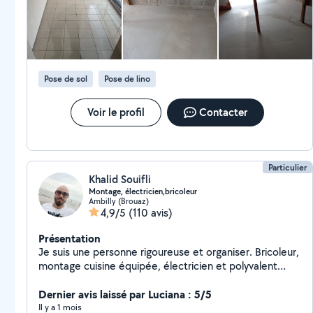
possède le sens du service. Je serai ravi de vous
donner des conseils afin de réaliser vos travaux avec
professionnalisme et savoir-faire, tout en proposant
des tarifs abordables pour un travail de qualité.
Pose de sol
Pose de lino
Voir le profil
Contacter
Particulier
Khalid Souifli
Montage, électricien,bricoleur
Ambilly (Brouaz)
4,9/5
(110 avis)
Présentation
Je suis une personne rigoureuse et organiser. Bricoleur,
montage cuisine équipée, électricien et polyvalent
pour tout autre travail manuel. Me contactez
uniquement sur mon numéro de téléphone ou via
Dernier avis laissé par Luciana : 5/5
whatsapp s'il vous plaît.
Il y a 1 mois