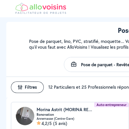
Pos
Pose de parquet, lino, PVC, stratifié, moquette… 
qu'il vous faut avec AlloVoisins ! Visualisez les pro
Filtres
12 Particuliers et 25 Professionnels répo
Auto-entrepreneur
Morina Astrit (MORINA RENOVATION)
Ronovation
Annemasse (Centre-Gare)
4,2/5
(5 avis)