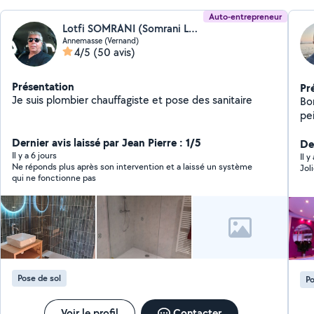
Auto-entrepreneur
Lotfi SOMRANI (Somrani Lotfi)
Annemasse (Vernand)
4/5
(50 avis)
Présentation
Pr
Je suis plombier chauffagiste et pose des sanitaire
Bon
pe
Dernier avis laissé par Jean Pierre : 1/5
Der
Il y a 6 jours
Il 
Ne réponds plus après son intervention et a laissé un système
Jol
qui ne fonctionne pas
Pose de sol
Po
Voir le profil
Contacter