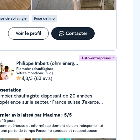
se de sol vinyle
Pose de lino
Voir le profil
Contacter
Auto-entrepreneur
Philippe Imbert (ohm énergies)
Plombier /chauffagiste
Vétraz-Monthoux (Sud)
4,8/5
(83 avis)
ésentation
ombier chauffagiste disposant de 20 années
e sur le secteur France suisse J'exerce
puis 10 ans en suisse dans le domaine de la
ermie et le sanitaire . J ´interviens pour la
rnier avis laissé par Maxime : 5/5
aration de simple fuite à la création de salle de bain
 a 15 jours
sonne sérieuse et informé rapidement de son indisponibilité
d'installation plomberie chauffage et sanitaire
Aucune perte de temps Personne sérieuse et respectueuse
 passion pour mon travail vous garantira
travail propre , soigné,de qualité supérieur Nous