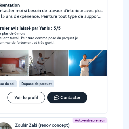
ésentation
acter moi si besoin de travaux d'interieur avec plus
 15 ans d'expérience. Peinture tout type de support
uit rebouchage et lissage Lazure et vernis Joint et
nier avis laissé par Yanis : 5/5
bande Pose de lino Pose de parquet
y a plus de 6 mois
ellent travail. Peinture comme pose du parquet je
ommande fortement et très gentil.
se de sol
Dépose de parquet
Voir le profil
Contacter
Auto-entrepreneur
Zouhir Zaki (renov concept)