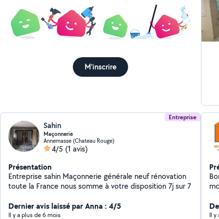
vo
appar
éle
que
et 
M'inscrire
Entreprise
Sahin
Maçonnerie
Annemasse (Chateau Rouge)
4/5
(1 avis)
Présentation
Pr
Entreprise sahin Maçonnerie générale neuf rénovation
Bo
toute la France nous somme à votre disposition 7j sur 7
mo
rén
Dernier avis laissé par Anna : 4/5
De
Il y a plus de 6 mois
Il 