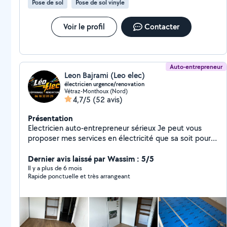
Pose de sol
Pose de sol vinyle
Voir le profil
Contacter
Auto-entrepreneur
Leon Bajrami (Leo elec)
électricien urgence/renovation
Vétraz-Monthoux (Nord)
4,7/5
(52 avis)
Présentation
Electricien auto-entrepreneur sérieux Je peut vous
proposer mes services en électricité que sa soit pour
un dépannage ou installation complète d'une habitation
neuf / rénovation. Autres domaines (avec ou sans laide
Dernier avis laissé par Wassim : 5/5
de mes associés) -Plomberie - Peinture -Placo -
Il y a plus de 6 mois
Rapide ponctuelle et très arrangeant
Carrelage -Parquet