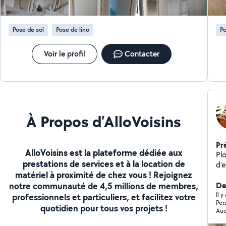
personnalisé, clair et gratuit. Mon objectif : vous
garantir un travail soigné, des finitions de qualité et le
respect des délais. N'hésitez pas à me contacter pour
Pose de sol
Pose de lino
Po
discuter de votre projet.
Voir le profil
Contacter
À Propos d’AlloVoisins
Pr
AlloVoisins est la plateforme dédiée aux
Pl
prestations de services et à la location de
d'expérienc
matériel à proximité de chez vous ! Rejoignez
de
notre communauté de 4,5 millions de membres,
geoth
De
rép
Il y
professionnels et particuliers, et facilitez votre
Per
ou 
quotidien pour tous vos projets !
complète . Ma
un 