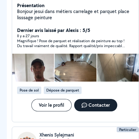
Présentation
Bonjour jesui dans métiers carrelage et parquet place
lisssage peinture
Dernier avis laissé par Alexis : 5/5
Il y a 27 jours
Magnifique ! Pose de parquet et réalisation de peinture au top !
Du travail vraiment de qualité. Rapport qualité/prix impeccable
Allez s’y sans réfléchir !!!
Pose de sol
Dépose de parquet
Voir le profil
Contacter
Particulier
Xhenis Sylejmani