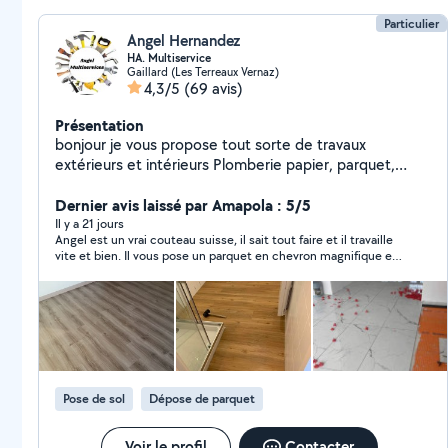
Particulier
Angel Hernandez
HA. Multiservice
Gaillard (Les Terreaux Vernaz)
4,3/5
(69 avis)
Présentation
bonjour je vous propose tout sorte de travaux
extérieurs et intérieurs Plomberie papier, parquet,
peinture, maçonnerie, placo, montage de cuisine et de
tout sorte de meubles nesite pas à me contacter
Dernier avis laissé par Amapola : 5/5
merci d'avance à tout le monde
Il y a 21 jours
Angel est un vrai couteau suisse, il sait tout faire et il travaille
vite et bien. Il vous pose un parquet en chevron magnifique et
des corniches, des luminaires, des tringles à rideaux, il fait
l'électricité et la plomberie,il peint, il monte des meubles, bref
il est très polyvalent, professionnel, fiable et sérieux. Je le
recommande à 100%.
Pose de sol
Dépose de parquet
Voir le profil
Contacter