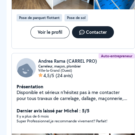
Pose de parquet flottant
Pose de sol
Voir le profil
Contacter
Auto-entrepreneur
Andrea Rama (CARREL PRO)
Carreleur, maçon, plombier
Ville-la-Grand (Ouest)
4,5/5
(24 avis)
Présentation
Disponible et sérieux n'hésitez pas à me contacter
pour tous travaux de carrelage, dallage, maçonnerie,
plâtrerie, plomberie, recherche de fuite, dépannage
tous types de plomberie, peinture, électricité. Outre
Dernier avis laissé par Michel : 5/5
mes diverses qualifications citées précédemment, j'ai
Il y a plus de 6 mois
Super Professionnel,je recommande vivement!! Parfait!
également de l'expérience en tant que maçon
paysagiste ( piscine, clôture, aménagement de jardin,
terrasse). Polyvalent et bricoleur, je suis réactif et