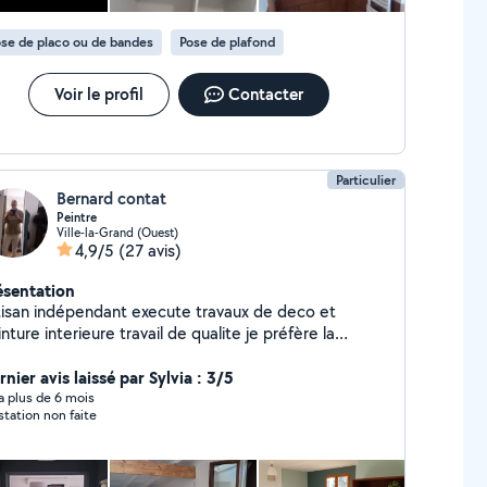
se de placo ou de bandes
Pose de plafond
Voir le profil
Contacter
Particulier
Bernard contat
Peintre
Ville-la-Grand (Ouest)
4,9/5
(27 avis)
ésentation
san indépendant execute travaux de deco et
ture interieure travail de qualite je préfère la
isfaction client au rendement travail sur devis
nier avis laissé par Sylvia : 3/5
y a plus de 6 mois
station non faite