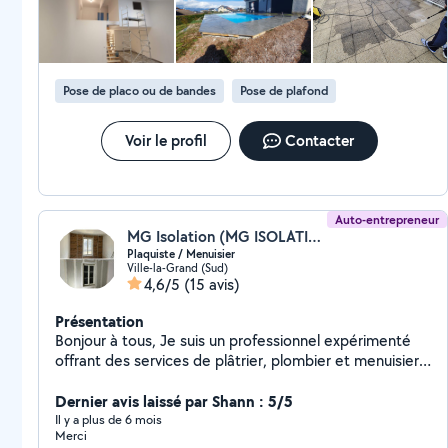
Pose de placo ou de bandes
Pose de plafond
Voir le profil
Contacter
Auto-entrepreneur
MG Isolation (MG ISOLATION)
Plaquiste / Menuisier
Ville-la-Grand (Sud)
4,6/5
(15 avis)
Présentation
Bonjour à tous, Je suis un professionnel expérimenté
offrant des services de plâtrier, plombier et menuisier.
Je propose des solutions de qualité pour tous vos
projets de rénovation et d'aménagement. Plâtrier :
Dernier avis laissé par Shann : 5/5
Pose de plaques de plâtre, cloisons, faux plafonds, etc.
Il y a plus de 6 mois
Merci
Plombier : Installation et réparation de systèmes de