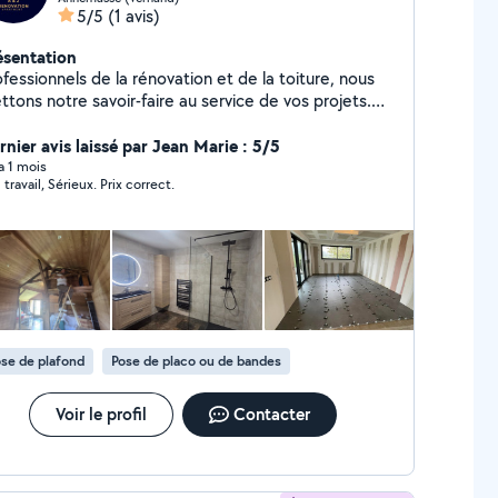
5/5
(1 avis)
ésentation
fessionnels de la rénovation et de la toiture, nous
tons notre savoir-faire au service de vos projets.
e ce soit pour une rénovation complète ou des
its travaux, nous garantissons un résultat de haute
rnier avis laissé par Jean Marie : 5/5
alité. Contactez-nous dès maintenant pour un devis
 a 1 mois
 travail, Sérieux. Prix correct.
ide !
se de plafond
Pose de placo ou de bandes
Voir le profil
Contacter