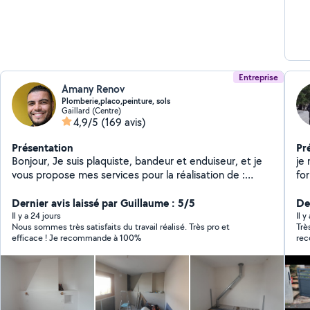
Entreprise
Amany Renov
Plomberie,placo,peinture, sols
Gaillard (Centre)
4,9/5
(169 avis)
Présentation
Pr
Bonjour, Je suis plaquiste, bandeur et enduiseur, et je
je
vous propose mes services pour la réalisation de :
Cloisons Doublage des murs Pose de BA13 collé
Plafonds Aménagement de combles, garages et autres
Dernier avis laissé par Guillaume : 5/5
De
espaces Pose de portes et de verrières Diplômé en
Il y a 24 jours
Il 
Nous sommes très satisfaits du travail réalisé. Très pro et
Trè
plomberie-chauffage, je propose également mes
efficace ! Je recommande à 100%
rec
services pour tous travaux de plomberie : installation,
Mon
dépannage, entretien, réparation de fuites,
lor
remplacement d'équipements sanitaires et autres
interventions liées à la plomberie. Je travaille avec un
réseau d'artisans qualifiés (électriciens, menuisiers,