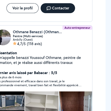
Voir le profil
Contacter
Auto-entrepreneur
Othmane Benazzi (Othmane rénovation)
Peintre (Multi-services)
Ambilly (Ouest)
4,7/5
(118 avis)
ésentation
 m'appelle benazzi Youssouf Othmane, peintre de
formation, et je réalise aussi différents travaux
rnier avis laissé par Babacar : 5/5
y a plus de 6 mois
s professionnel et efficace dans son travail, je le
ommande vivement, travail bien fait et flexibilité apprécié.
tage de triangle de rideau non prévu au départ a été réalisé
s de la prestation. Merci.