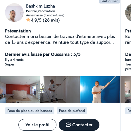
Particulier
Bashkim Luzha
Peintre,Renovation
Annemasse (Centre-Gare)
4,9/5
(28 avis)
Présentation
Pr
Contacter moi si besoin de travaux d'interieur avec plus
Bon
de 15 ans d'expérience. Peinture tout type de support
ré
Enduit rebouchage et lissage Lazure et vernis Joint et
to
Dernier avis laissé par Oussama : 5/5
bande Pose de lino Pose de parquet
int
Der
plat
Il y a 4 mois
lun
Super
Trè
escalier -terrasse
pri
de l
de douche -po
pose 
sè
-plo
Je m'oc
baim 
Pose de placo ou de bandes
Pose de plafond
Po
sati
zou
Voir le profil
Contacter