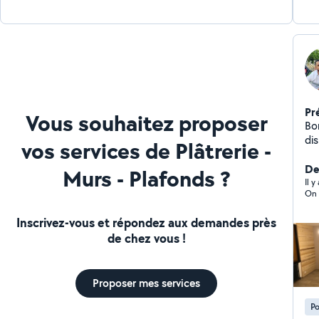
Pr
Vous souhaitez proposer
Bonjour, Profess
disp
vos services de Plâtrerie -
co
Der
Murs - Plafonds ?
Il 
On 
Inscrivez-vous et répondez aux demandes près
de chez vous !
Proposer mes services
Po