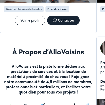
peintres, etc.), ce qui vous permet, si vous le
souhaitez, de bénéficier d'un seul interlocuteur pour
Pose de placo ou de bandes
Pose de cloison
Po
l'ensemble de vos projets. Je réalise également divers
travaux de bricolage. N'hésitez pas à me contacter
pour toute demande. Assurance décennale disponible
Voir le profil
Contacter
pour tous vos travaux de plomberie, d'électricité et de
placo. Si je ne réponds pas via le site, c'est parfois
parce que celui-ci ne m'autorise pas à recevoir certains
m
À Propos d’AlloVoisins
Pr
AlloVoisins est la plateforme dédiée aux
Arti
prestations de services et à la location de
pein
matériel à proximité de chez vous ! Rejoignez
sat
notre communauté de 4,5 millions de membres,
Der
Il 
professionnels et particuliers, et facilitez votre
Pre
quotidien pour tous vos projets !