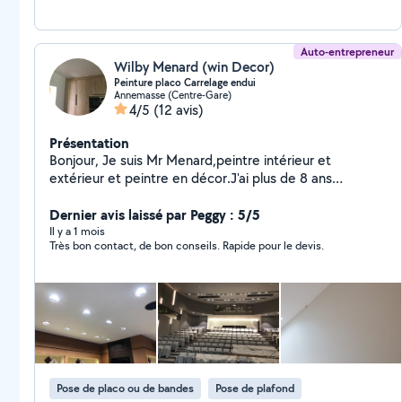
Auto-entrepreneur
Wilby Menard (win Decor)
Peinture placo Carrelage endui
Annemasse (Centre-Gare)
4/5
(12 avis)
Présentation
Bonjour, Je suis Mr Menard,peintre intérieur et
extérieur et peintre en décor.J'ai plus de 8 ans
d'expérience .Je suis méticuleux,énergique,travailleur
et surtout passionné.J'aime le travail bien fait et je
Dernier avis laissé par Peggy : 5/5
prends toujours du plaisir à satisfaire le client. Je suis
Il y a 1 mois
Très bon contact, de bon conseils. Rapide pour le devis.
auto-entrepreneur depuis trois ans et je réussis avec
brio tous les challenges quotidiens.
Pose de placo ou de bandes
Pose de plafond