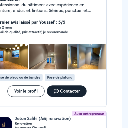
ofessionnel du bâtiment avec expérience en
nture, enduit et finitions. Sérieux, ponctuel et
entif aux détails.
rnier avis laissé par Youssef : 5/5
 a 2 mois
vail de qualité, prix attractif, je recommande
se de placo ou de bandes
Pose de plafond
Voir le profil
Contacter
Auto-entrepreneur
Jeton Salihi (A&j renovation)
Renovation
Annemasse (Vernand)