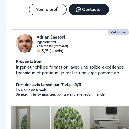
Voir le profil
Contacter
Particulier
Adrian Enasoni
Ingénieur civil
Annemasse (Vernand)
5/5
(4 avis)
Présentation
Ingénieur civil de formation, avec une solide expérience
technique et pratique, je réalise une large gamme de
travaux dans le bâtiment. Je suis autonome, rigoureux,
attentif aux détails, et toujours orienté vers un résultat
Dernier avis laissé par Tizia : 5/5
de qualité. J'aime trouver des solutions adaptées,
Il y a plus de 6 mois
Sérieux , très sympa, très bon travail , je le recommande.
innover quand il le faut et conseiller mes clients avec
écoute et bon sens. Basé à Annemasse, je suis
disponible pour vos projets de rénovation,
aménagement ou dépannage. Disponible et à l'écoute,
je serai ravi de vous aider dans vos projets. À bientôt,
Adrian