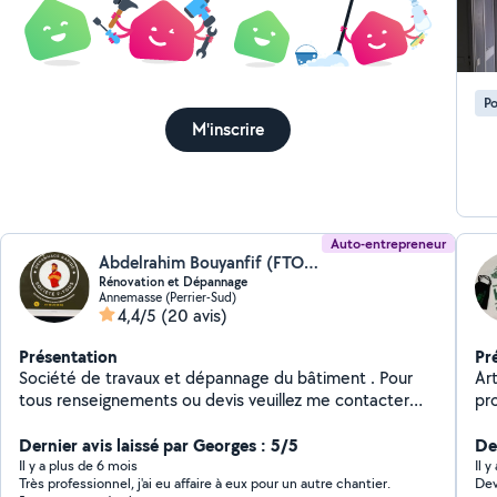
Po
M'inscrire
Auto-entrepreneur
Abdelrahim Bouyanfif (FTOUS)
Rénovation et Dépannage
Annemasse (Perrier-Sud)
4,4/5
(20 avis)
Présentation
Pr
Société de travaux et dépannage du bâtiment . Pour
Ar
tous renseignements ou devis veuillez me contacter
pro
merci
Pla
Dernier avis laissé par Georges : 5/5
,ra
Der
Il y a plus de 6 mois
Il 
Très professionnel, j'ai eu affaire à eux pour un autre chantier.
Dev