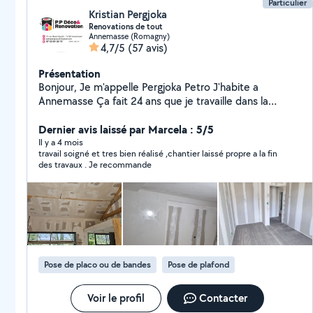
Particulier
Kristian Pergjoka
Renovations de tout
Annemasse (Romagny)
4,7/5
(57 avis)
Présentation
Bonjour, Je m'appelle Pergjoka Petro J'habite a
Annemasse Ça fait 24 ans que je travaille dans la
renovation, la peinture, lisage, ponssage, carrelage,
sharp, volets, je fait tous qui dans la renovation. Mon
Dernier avis laissé par Marcela : 5/5
bute c'est de satisfaire mes clients et faire un bon
Il y a 4 mois
travail soigné et tres bien réalisé ,chantier laissé propre a la fin
travail. Je serai disponible pour tout les clients. J'ai la
des travaux . Je recommande
possibilité de me deplacé dans tout la region Haute-
Savoie (74). Cordialement Pergjoka Petro
Pose de placo ou de bandes
Pose de plafond
Voir le profil
Contacter