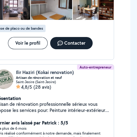
se de placo ou de bandes
Voir le profil
Contacter
Auto-entrepreneur
Ilir Haziri (Kokai renovation)
Artisan de rénovation et neuf
Saint-Jeoire (Saint-Jeoire)
4,8/5
(28 avis)
ésentation
tisan de rénovation professionnelle sérieux vous
pose les services pour: Peinture intérieur-extérieur
co ,faux plafonds,isolation etc Joint calicot,lissage
tissage etc Pose parquet,rénovation Pose papier
nier avis laissé par Patrick : 5/5
peint AVEC GARANTIE DECENNALE
y a plus de 6 mois
is réalisé conformément à notre demande, mais finalement