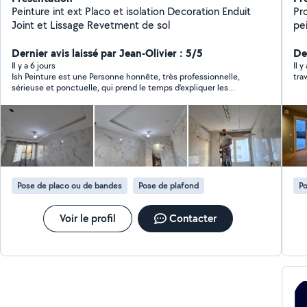
Peinture int ext Placo et isolation Decoration Enduit
Pr
Joint et Lissage Revetment de sol
pei
att
Dernier avis laissé par Jean-Olivier : 5/5
De
Il y a 6 jours
Il y
Ish Peinture est une Personne honnête, très professionnelle,
tra
sérieuse et ponctuelle, qui prend le temps d’expliquer les
choses et de donner de très bons conseils . Il a refais ma salle
de bain et créer une douche qui n’existait; il a fait ma plomberie
et électricité à la cuisine; monter plusieurs armoires à
vêtements; monter des lits, monter des ventilateurs au plafond
des chambres et du salon; créer une installation pour ma
machine à laver et diviser une grande chambre en deux petites
chambres avec chaque fois un résultat final soigné. Je vais
continuer de travailler avec lui et le recommande fortement .
Pose de placo ou de bandes
Pose de plafond
Po
Voir le profil
Contacter