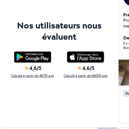
Pr
Pro
Nos utilisateurs nous
met
Qu
évaluent
pet
De
qu
Il y
Bon
rap
4,6/5
4,6/5
Calculé à partir de 48731 avis
Calculé à partir de 66000 avis
Po