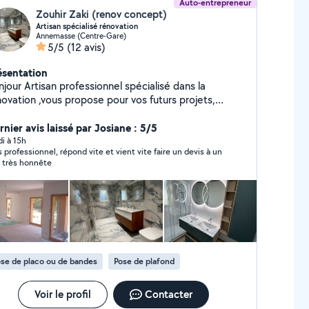
Auto-entrepreneur
Zouhir Zaki (renov concept)
Artisan spécialisé rénovation
Annemasse (Centre-Gare)
5/5
(12 avis)
ésentation
jour Artisan professionnel spécialisé dans la
novation ,vous propose pour vos futurs projets,
utes pose de carrelage mur et sol tout format
érieur et extérieur ainsi que la tapisserie ( placo
nier avis laissé par Josiane : 5/5
re/ lissage/ peinture) -salon -chambre -cuisine -
di à 15h
s professionnel, répond vite et vient vite faire un devis à un
. -parquet Je me charge également
x très honnête
a plomberie : installation/ création. - pose receveur
se baignoire -pose parois de douche -
colonne de douche -pose wc suspendu -pose
che serviette -pose de meuble vasque -pose de clim
mberie/chauffage/dépannage - électricité générale
cupe de la rénovation complète de salle de
et la pose de cuisine . Mon objectif ais la
se de placo ou de bandes
Pose de plafond
sfaction du client. Service de qualité . A bientôt Mr
hir
Voir le profil
Contacter