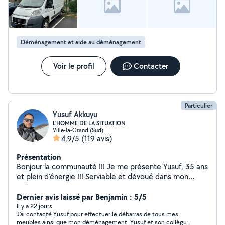
Déménagement et aide au déménagement
Voir le profil
Contacter
Particulier
Yusuf Akkuyu
L’HOMME DE LA SITUATION
Ville-la-Grand (Sud)
4,9/5
(119 avis)
Présentation
Bonjour la communauté !!! Je me présente Yusuf, 35 ans
et plein d'énergie !!! Serviable et dévoué dans mon
travail je veillerai à vous faire vivre une agréable
expérience. À bientôt !!!
Dernier avis laissé par Benjamin : 5/5
Il y a 22 jours
J’ai contacté Yusuf pour effectuer le débarras de tous mes
meubles ainsi que mon déménagement. Yusuf et son collègue