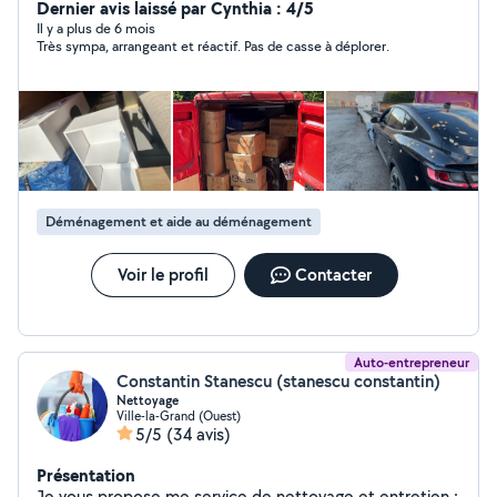
selon la demande, les prix sont raisonnables, et je fais
Dernier avis laissé par Cynthia : 4/5
les choses bien.
Il y a plus de 6 mois
Très sympa, arrangeant et réactif. Pas de casse à déplorer.
Déménagement et aide au déménagement
Voir le profil
Contacter
Auto-entrepreneur
Constantin Stanescu (stanescu constantin)
Nettoyage
Ville-la-Grand (Ouest)
5/5
(34 avis)
Présentation
Je vous propose me service de nettoyage et entretien :