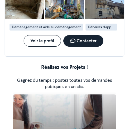
évacuation des déchets ( déchets vert gravats autres) -
peinture intérieur et extérieur Placot pose de fibre et
papier peint, ravalement de façade Nettoyage des
façades Nettoyage des fenêtres - devis et
déplacement gratuit
Déménagement et aide au déménagement
Débarras d'appartement
Voir le profil
Contacter
Réalisez vos Projets !
Gagnez du temps : postez toutes vos demandes
publiques en un clic.