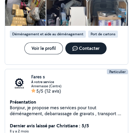
Déménagement et aide au déménagement
Port de cartons
Voir le profil
Contacter
Particulier
Fares s
À votre service
Annemasse (Centre)
5/5
(12 avis)
Présentation
Bonjour, je propose mes services pour tout
déménagement, debarrassage de gravats , transport à
la déchetterie , montage de meubles, et autres petits
travaux. Je suis sérieux ponctuel et arrangeant sur les
Dernier avis laissé par Christiane : 5/5
tarifs ;)
Il y a 2 mois