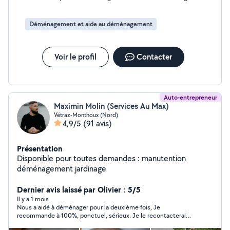
ont été très rapides, méthodiques et efficaces. Je les
recommande vivement si vous recherchez un travail rapide,
soigné et bien fait.
Déménagement et aide au déménagement
Voir le profil
Contacter
Auto-entrepreneur
Maximin Molin (Services Au Max)
Vétraz-Monthoux (Nord)
4,9/5
(91 avis)
Présentation
Disponible pour toutes demandes : manutention
déménagement jardinage
Dernier avis laissé par Olivier : 5/5
Il y a 1 mois
Nous a aidé à déménager pour la deuxième fois, Je
recommande à 100%, ponctuel, sérieux. Je le recontacterai
sans problème si besoin.