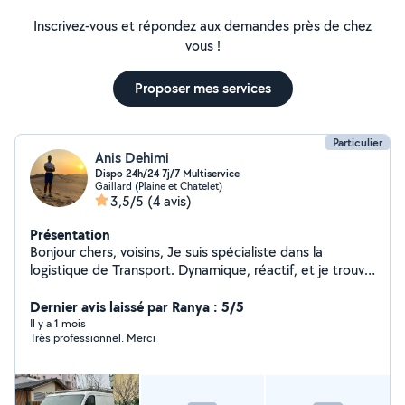
Inscrivez-vous et répondez aux demandes près de chez
vous !
Proposer mes services
Particulier
Anis Dehimi
Dispo 24h/24 7j/7 Multiservice
Gaillard (Plaine et Chatelet)
3,5/5
(4 avis)
Présentation
Bonjour chers, voisins, Je suis spécialiste dans la
logistique de Transport. Dynamique, réactif, et je trouve
toujours des solutions pour satisfaire les besoins de mes
clients je vous propose mes services n'hésitez pas à me
Dernier avis laissé par Ranya : 5/5
contacter si vous avez des demandes ou des questions
Il y a 1 mois
Très professionnel. Merci
et si votre demande est urgente vous pouvez m'appeler
directement. Merci à bientôt.