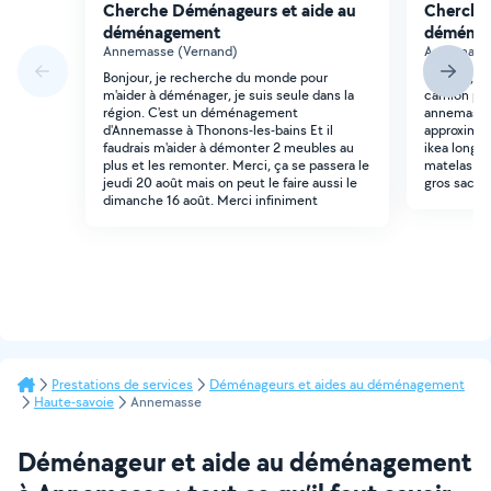
Cherche Déménageurs et aide au
Cherche
déménagement
déména
Annemasse (Vernand)
Annemasse
Bonjour, je recherche du monde pour
Bonjour, B
m'aider à déménager, je suis seule dans la
camion po
région. C'est un déménagement
annemasse 
d'Annemasse à Thonons-les-bains Et il
approximati
faudrais m'aider à démonter 2 meubles au
ikea longue
plus et les remonter. Merci, ça se passera le
matelas 2 
jeudi 20 août mais on peut le faire aussi le
gros sacs
dimanche 16 août. Merci infiniment
Prestations de services
Déménageurs et aides au déménagement
Haute-savoie
Annemasse
Déménageur et aide au déménagement