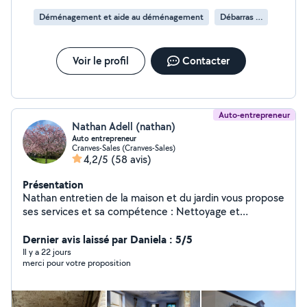
Déménagement et aide au déménagement
Débarras d'appartement
Voir le profil
Contacter
Auto-entrepreneur
Nathan Adell (nathan)
Auto entrepreneur
Cranves-Sales (Cranves-Sales)
4,2/5
(58 avis)
Présentation
Nathan entretien de la maison et du jardin vous propose
ses services et sa compétence : Nettoyage et
rénovation toiture, - habillage et zinguerie - élagage et
abattage ( arbres dangereux et difficile d'accès) - Taille
Dernier avis laissé par Daniela : 5/5
d'arbres fruitiers. - t'aille de haies et d'arbustes. - tonte
Il y a 22 jours
merci pour votre proposition
et débroussaillage. - pose clôture. - Nettoyage de vos
terrasse et allée de jardin. - traitement toiture et
nettoyage des gouttières. - petite maçonnerie -Crépi -