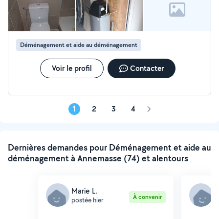
Déménagement et aide au déménagement
Voir le profil
Contacter
1
2
3
4
Page
suivante
Dernières demandes pour Déménagement et aide au
déménagement à Annemasse (74) et alentours
Marie L.
A
À convenir
postée hier
p