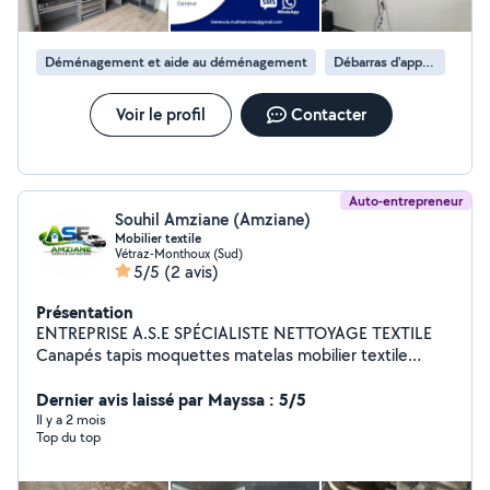
Déménagement et aide au déménagement
Débarras d'appartement
Voir le profil
Contacter
Auto-entrepreneur
Souhil Amziane (Amziane)
Mobilier textile
Vétraz-Monthoux (Sud)
5/5
(2 avis)
Présentation
ENTREPRISE A.S.E SPÉCIALISTE NETTOYAGE TEXTILE
Canapés tapis moquettes matelas mobilier textile
intérieur auto (avec place privative) Nettoyage en
profondeur Hygiène Résultat professionnel Devis rapide
Dernier avis laissé par Mayssa : 5/5
& gratuit C'est très simple Envoyez-nous : Photos (vue
Il y a 2 mois
Top du top
d'ensemble + détails des taches) Dimensions (si vous
les connaissez) Ville + adresse Réponse rapide avec 4
formules adaptées à votre budget Nos moyens