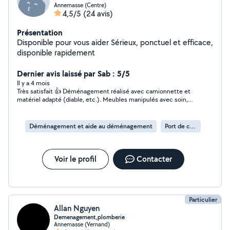
Annemasse (Centre)
4,5/5
(24 avis)
Présentation
Disponible pour vous aider Sérieux, ponctuel et efficace,
disponible rapidement
Dernier avis laissé par Sab : 5/5
Il y a 4 mois
Très satisfait 👍 Déménagement réalisé avec camionnette et
matériel adapté (diable, etc.). Meubles manipulés avec soin,
bien protégés et transportés sans problème. Montage
d’armoire en plus, travail propre. Personne ponctuelle, efficace
et sympa. Je recommande !
Déménagement et aide au déménagement
Port de cartons
Voir le profil
Contacter
Particulier
Allan Nguyen
Demenagement,plomberie
Annemasse (Vernand)