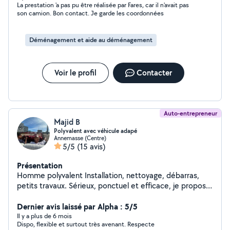
La prestation 'a pas pu être réalisée par Fares, car il n'avait pas
son camion. Bon contact. Je garde les coordonnées
Déménagement et aide au déménagement
Voir le profil
Contacter
Auto-entrepreneur
Majid B
Polyvalent avec véhicule adapé
Annemasse (Centre)
5/5
(15 avis)
Présentation
Homme polyvalent Installation, nettoyage, débarras,
petits travaux. Sérieux, ponctuel et efficace, je propose
mes services pour vous aider dans différents types de
travaux. Je travaille avec soin et dans le respect des
Dernier avis laissé par Alpha : 5/5
délais. Polyvalent et réactif, je m'adapte à vos besoins,
Il y a plus de 6 mois
Dispo, flexible et surtout très avenant. Respecte
que ce soit pour une urgence ou une intervention