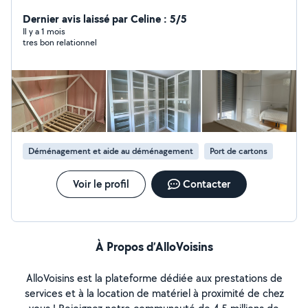
kit , aide au déménagement , manutention, etc et je
suis disponible immédiatement. N'hésitez à me
Dernier avis laissé par Celine : 5/5
contacter
Il y a 1 mois
tres bon relationnel
Déménagement et aide au déménagement
Port de cartons
Voir le profil
Contacter
À Propos d’AlloVoisins
AlloVoisins est la plateforme dédiée aux prestations de
services et à la location de matériel à proximité de chez