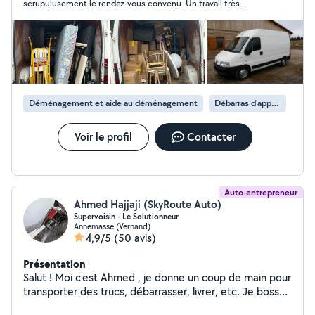
scrupulusement le rendez-vous convenu. Un travail très
planifiée. Disponible sur Haute-Savoie/ Ain/ Genève
professionnel. Je recommande vivement.
Contactez-moi pour un devis gratuit ou plus d'infos !
Déménagement et aide au déménagement
Débarras d'appartement
Voir le profil
Contacter
Auto-entrepreneur
Ahmed Hajjaji (SkyRoute Auto)
Supervoisin - Le Solutionneur
Annemasse (Vernand)
4,9/5
(50 avis)
Présentation
Salut ! Moi c'est Ahmed , je donne un coup de main pour
transporter des trucs, débarrasser, livrer, etc. Je bosse
proprement et je fais ça sérieusement. Je m'adapte