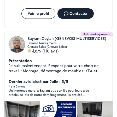
Voir le profil
Contacter
Auto-entrepreneur
Bayram Ceylan (GENEVOIS MULTISERVICES)
Homme toutes mains
Cranves-Sales (Cranves-Sales)
4,8/5
(110 avis)
Présentation
Je suis malentendant. Respect pour votre choix de
travail. *Montage, démontage de meubles IKEA et
autres marques *Poser des luminaires, des tringle,TV,
des cadres ,étagère,miroir etc, *Livraison *débarras à la
Dernier avis laissé par Julie : 5/5
déchetterie *Jardinage (tondeuse, débroussailleuse ,
Il y a 6 mois
Un immense merci a Bayram et a son fils pour leurs aide
taille haie) Autre bricoles
précieuse lors de notre déménagement. Ils ont été
extrêmement gentils, ponctuels efficace et travailleurs. Ils ont
travaillé avec beaucoup de soin pour nos meubles et sont
arrivés bien équipés et tout a était réalisé rapidement et
consciencieusement. Nous n’hésiterons pas a refaire appel a
eux un grand merci