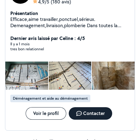
4,9/5
(180 avis)
Présentation
Efficace,aime travailler,ponctuel,sérieux.
Demenagement,livraison,plomberie Dans toutes la
France. Pour toutes autres information veuillez me
contacter
Dernier avis laissé par Celine : 4/5
Il y a 1 mois
tres bon relationnel
Déménagement et aide au déménagement
Voir le profil
Contacter