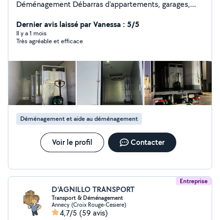
Déménagement Débarras d'appartements, garages,
caves Transport de meubles / électroménagers Aide
pour chargement et déchargement Mise en déchetterie
Dernier avis laissé par Vanessa : 5/5
Montage de Meubles / Kit Petits Travaux / Assemblage
Il y a 1 mois
Très agréable et efficace
d'électroménager Travail propre, efficace et organisé
N'hésitez pas à me contacter, je réponds très
rapidement.
Déménagement et aide au déménagement
Voir le profil
Contacter
Entreprise
D'AGNILLO TRANSPORT
Transport & Déménagement
Annecy (Croix Rouge-Cesiere)
4,7/5
(59 avis)