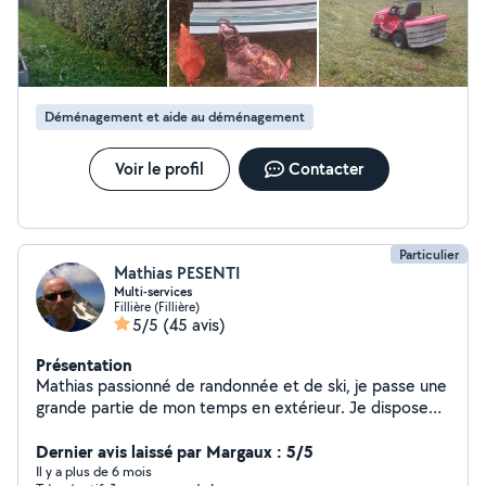
Déménagement et aide au déménagement
Voir le profil
Contacter
Particulier
Mathias PESENTI
Multi-services
Fillière (Fillière)
5/5
(45 avis)
Présentation
Mathias passionné de randonnée et de ski, je passe une
grande partie de mon temps en extérieur. Je dispose
de différents matériels pour répondre à un grand
nombre de demandes. Aucune hésitation à me
Dernier avis laissé par Margaux : 5/5
demander une prestation.
Il y a plus de 6 mois