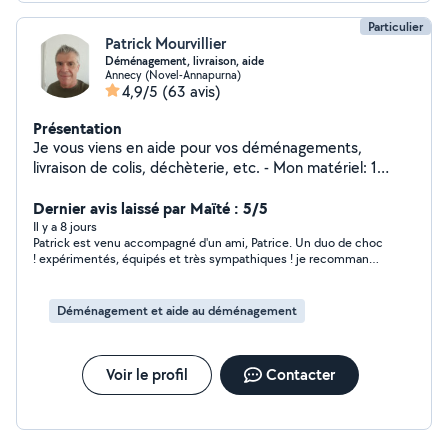
Particulier
Patrick Mourvillier
Déménagement, livraison, aide
Annecy (Novel-Annapurna)
4,9/5
(63 avis)
Présentation
Je vous viens en aide pour vos déménagements,
livraison de colis, déchèterie, etc. - Mon matériel: 1
chariot, 2 plateaux à roulettes, 1 diable, des sangles de
portage (pianos, gros canapés, électroménagers...), des
Dernier avis laissé par Maïté : 5/5
couvertures et des outils si besoin. - Je peux être
Il y a 8 jours
Patrick est venu accompagné d'un ami, Patrice. Un duo de choc
accompagné par une personne, particulièrement forte
! expérimentés, équipés et très sympathiques ! je recommande
physiquement et habituée aussi aux ports de charges
vivement ! encore un grand merci à eux !
lourdes. - Disponible, prestation de qualité assurée -
Horaires souples (soir, week-end possible)
Déménagement et aide au déménagement
Voir le profil
Contacter