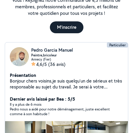
vous ! Rejoignez notre communauté de 4,5 millions de
membres, professionnels et particuliers, et facilitez
votre quotidien pour tous vos projets !
M'inscrire
Particulier
Pedro Garcia Manuel
Peintre,bricoleur
Annecy (Fier)
4,6/5
(36 avis)
Présentation
Bonjour chers voisins,je suis quelqu'un de sérieux et très
responsable au sujet du travail. Je serai à votre
disposition comme : peintre,plâtrerie-murs-plafonds
calicots, déménagement,entretien de jardin etc.
Dernier avis laissé par Bea : 5/5
toujours à votre disposition bien cordialement. Pedro
Il y a plus de 6 mois
Pedro nous a aidé pour notre déménagement, juste excellent
endy-Renov
comme à son habitude !