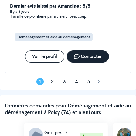
Dernier avis laissé par Amandine : 5/5
Il y a 8 jours
Travaille de plomberie parfait merci beaucoup.
Déménagement et aide au déménagement
Voir le profil
Contacter
1
2
3
4
5
Page
suivante
Dernières demandes pour Déménagement et aide au
déménagement à Poisy (74) et alentours
Georges D.
A