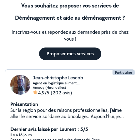
Vous souhaitez proposer vos services de
Déménagement et aide au déménagement ?
Inscrivez-vous et répondez aux demandes près de chez
vous !
Proposer mes services
Particulier
Jean-christophe Lescob
Agent en logistique aliment...
Annecy (Hirondelles)
4,9/5
(202 avis)
Présentation
Sur la région pour des raisons professionnelles, j'aime
allier le service solidaire au bricolage...Aujourd'hui, je
fonctionne beaucoup en réseau (avec mes précédents
contacts passés ici). Je suis très sollicité en dehors de
Dernier avis laissé par Laurent : 5/5
ce site! Petite précision, j'adore ce que je fais...Et
Il y a 16 jours
Ponctuel, en respect de ce qui a été demandé, Jean-