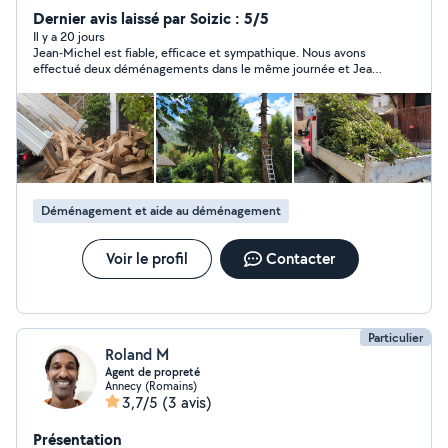
je suis bien équipé et surtout très motivé.. mon prix est
Dernier avis laissé par Soizic : 5/5
toujours raisonnable et le travail de qualité... J'espère à
Il y a 20 jours
Jean-Michel est fiable, efficace et sympathique. Nous avons
très vite..
effectué deux déménagements dans le même journée et Jean-
Michel et son associé ont été d’une précieuse aide. Nous
n'aurions clairement pas réussi à décharger le camion sans eux.
Nous le remercions chaleureusement et n'hésiterons pas à
faire de nouveau appel à ses services.
Déménagement et aide au déménagement
Voir le profil
Contacter
Particulier
Roland M
Agent de propreté
Annecy (Romains)
3,7/5
(3 avis)
Présentation