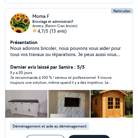
Particulier
Moma F
Bricolage et administratif
Annecy (Renoir-Cran Ancien)
4,7/5
(13 avis)
Présentation
Nous adorons bricoler, nous pouvons vous aider pour
tous vos travaux ou réparations. Je peux aussi vous
aider pour toutes vos démarches administratives et
pour du soutien scolaire, n'hésitez pas à me contacter !
Dernier avis laissé par Samira : 5/5
Il y a 20 jours
Je recommande à 100 % ! sérieux et professionnel. Il trouve
toujours une solution, même quand il y a des imprévus. Le
déménagement s’est déroulé parfaitement, avec efficacité et
dans la bonne humeur. Merci encore pour ton travail, je referai
appel à toi sans hésiter !
Déménagement et aide au déménagement