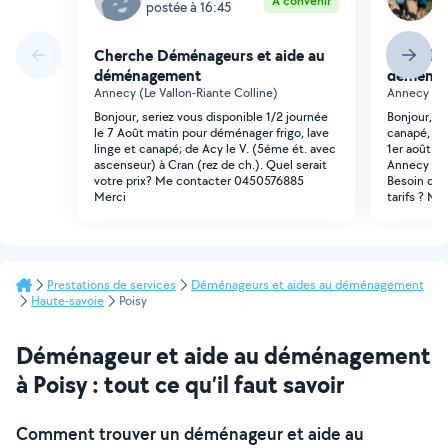
À convenir
postée à 16:45
p
Cherche Déménageurs et aide au
Cherche
déménagement
déména
Annecy (Le Vallon-Riante Colline)
Annecy (R
Bonjour, seriez vous disponible 1/2 journée
Bonjour, J'
le 7 Août matin pour déménager frigo, lave
canapé, 2 l
linge et canapé; de Acy le V. (5éme ét. avec
1er août e
ascenseur) à Cran (rez de ch.). Quel serait
Annecy cour
votre prix? Me contacter 0450576885
Besoin de 
Merci
tarifs ? Merc
Prestations de services
Déménageurs et aides au déménagement
Haute-savoie
Poisy
Déménageur et aide au déménagement
à Poisy : tout ce qu’il faut savoir
Comment trouver un déménageur et aide au