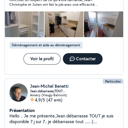
l'amour du rapport social.
Christophe et Julien ont fait le job avec une efficacité
redoutable, dans la bonne humeur qui plus est! Je
recommande.
Déménagement et aide au déménagement
Voir le profil
Contacter
Particulier
Jean-Michel Benetti
Jean.debarrasse,TOUT...
Annecy (Vieugy-Balmont)
4,9/5
(47 avis)
Présentation
Hello .. Je me présente,Jean débarrasse TOUT je suis
disponible 7 j sur 7.. je débarrasse tout ..... (
Encombrent,gravats,bois,fer,cave, garage, grenier,etc...)