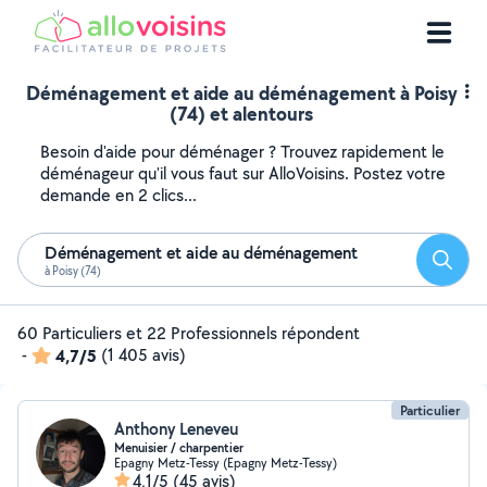
Déménagement et aide au déménagement à Poisy
(74) et alentours
Besoin d'aide pour déménager ? Trouvez rapidement le
déménageur qu'il vous faut sur AlloVoisins. Postez votre
demande en 2 clics...
Déménagement et aide au déménagement
Reche
à Poisy (74)
60 Particuliers et 22 Professionnels répondent
-
4,7/5
(1 405 avis)
Particulier
Anthony Leneveu
Menuisier / charpentier
Epagny Metz-Tessy (Epagny Metz-Tessy)
4,1/5
(45 avis)