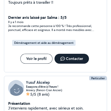
Toujours prêts à travailler !!
Dernier avis laissé par Salma : 5/5
Il y a 1 mois
Je recommande cette personne à 100 % ! Très professionnel,
ponctuel, efficace et soigneux. Il a monté mes meubles avec
beaucoup de sérieux et de précision, tout en prenant le temps
de vérifier que tout était parfaitement installé. En plus de son
excellent travail, il est très sympathique, respectueux et à
Déménagement et aide au déménagement
l’écoute. Je suis vraiment ravie du résultat et je n’hésiterai pas
à faire de nouveau appel à lui si besoin. Un grand merci pour
votre aide et votre professionnalisme !
Voir le profil
Contacter
Particulier
Yusuf Akcelep
Essayons d’être à l’heure !
Annecy (Renoir-Cran Ancien)
5/5
(8 avis)
Présentation
J'interviens rapidement, avec sérieux et soin.