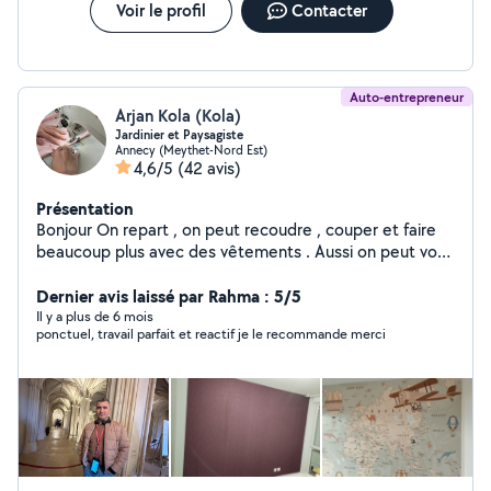
Voir le profil
Contacter
Auto-entrepreneur
Arjan Kola (Kola)
Jardinier et Paysagiste
Annecy (Meythet-Nord Est)
4,6/5
(42 avis)
Présentation
Bonjour On repart , on peut recoudre , couper et faire
beaucoup plus avec des vêtements . Aussi on peut vous
offrir de l' aide à déménagement, jardinier, bricolage
ménage,petits travaux et déchèterie si vous avez
Dernier avis laissé par Rahma : 5/5
besoin..J'ai joué au piano si vous avez besoin de faire
Il y a plus de 6 mois
ponctuel, travail parfait et reactif je le recommande merci
des cours de piano pour débutants.Les prix sont
toujours raisonnables.Je vous souhaite les meilleurs pour
vous et pour moi.Bone continuation à tous.