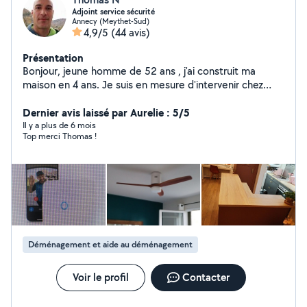
Adjoint service sécurité
Annecy (Meythet-Sud)
4,9/5
(44 avis)
Présentation
Bonjour, jeune homme de 52 ans , j'ai construit ma
maison en 4 ans. Je suis en mesure d'intervenir chez
vous pour quasiment tous les travaux du bâtiment.
Montage interphone RING Je peux monter vos roues
Dernier avis laissé par Aurelie : 5/5
sur votre véhicule. Transporter deux roues, tondeuse
Il y a plus de 6 mois
Top merci Thomas !
ect.. Un problème ? posez moi votre question ! Soit je
vous propose une solution ! Soit cela dépasse mes
compétences et je vous dis clairement que je ne sais
pas faire.
Déménagement et aide au déménagement
Voir le profil
Contacter