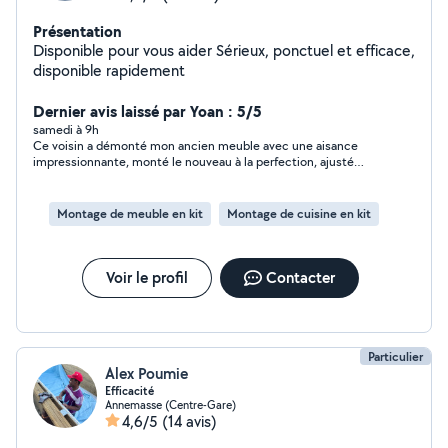
Présentation
Disponible pour vous aider Sérieux, ponctuel et efficace,
disponible rapidement
Dernier avis laissé par Yoan : 5/5
samedi à 9h
Ce voisin a démonté mon ancien meuble avec une aisance
impressionnante, monté le nouveau à la perfection, ajusté
chaque tiroir au millimètre, assuré une fixation murale
irréprochable, et géré toute la plomberie et la robinetterie
d'une double vasque avec un doigté digne d'un vrai
Montage de meuble en kit
Montage de cuisine en kit
professionnel. Rigoureux, minutieux et d'une gentillesse rare, il
a transformé ma salle de bain avec un talent qui dépasse
largement le simple bricolage. Je suis bluffé par la qualité du
résultat et je recommande les yeux fermés !
Voir le profil
Contacter
Particulier
Alex Poumie
Efficacité
Annemasse (Centre-Gare)
4,6/5
(14 avis)