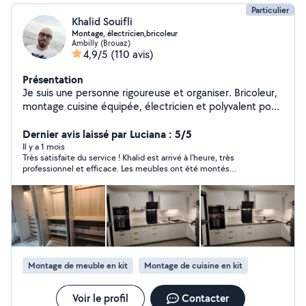
Particulier
Khalid Souifli
Montage, électricien,bricoleur
Ambilly (Brouaz)
4,9/5
(110 avis)
Présentation
Je suis une personne rigoureuse et organiser. Bricoleur,
montage cuisine équipée, électricien et polyvalent pour
tout autre travail manuel. Me contactez uniquement sur
mon numéro de téléphone ou via whatsapp s'il vous
Dernier avis laissé par Luciana : 5/5
plaît.
Il y a 1 mois
Très satisfaite du service ! Khalid est arrivé à l’heure, très
professionnel et efficace. Les meubles ont été montés
parfaitement, avec soin. Je recommande sans hésitation pour
tout montage de meubles à domicile. Merci encore !
Montage de meuble en kit
Montage de cuisine en kit
Voir le profil
Contacter