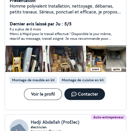
Présentation
Homme polyvalent Installation, nettoyage, débarras,
petits travaux. Sérieux, ponctuel et efficace, je propose
mes services pour vous aider dans différents types de
travaux. Je travaille avec soin et dans le respect des
Dernier avis laissé par Ju : 5/5
délais. Polyvalent et réactif, je m'adapte à vos besoins,
Il y a plus de 6 mois
Merci à Majid pour le travail effectué ! Disponible le jour même,
que ce soit pour une urgence ou une intervention
réactif au message, travail soigné. Je vous recommande pour
planifiée. Disponible sur Haute-Savoie/ Ain/ Genève
les autres utilisateurs.
Contactez-moi pour un devis gratuit ou plus d'infos !
Montage de meuble en kit
Montage de cuisine en kit
Voir le profil
Contacter
Auto-entrepreneur
Hadji Abdallah (ProElec)
électricien