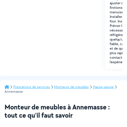
ajuster ce
finitions).
menuiserie
Installer la
four. Insta
Prévoir le
nécessaires
réfrigérate
quelqu'un 
fiable, cap
et de quali
plus rapid
contacter 
l'expérienc
Prestations de services
Monteurs de meubles
Haute-savoie
Annemasse
Monteur de meubles à Annemasse :
tout ce qu’il faut savoir