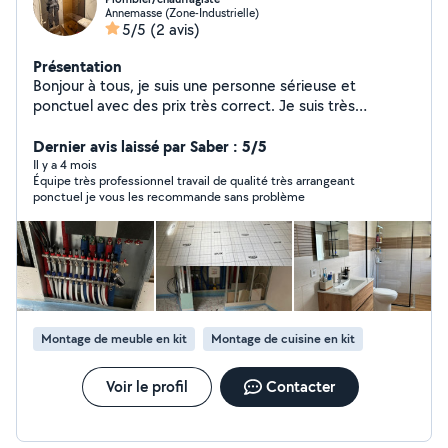
Annemasse (Zone-Industrielle)
5/5
(2 avis)
Présentation
Bonjour à tous, je suis une personne sérieuse et
ponctuel avec des prix très correct. Je suis très
méticuleux, propre et perfectionniste. N'hésitez pas à
faire appel à moi
Dernier avis laissé par Saber : 5/5
Il y a 4 mois
Équipe très professionnel travail de qualité très arrangeant
ponctuel je vous les recommande sans problème
Montage de meuble en kit
Montage de cuisine en kit
Voir le profil
Contacter