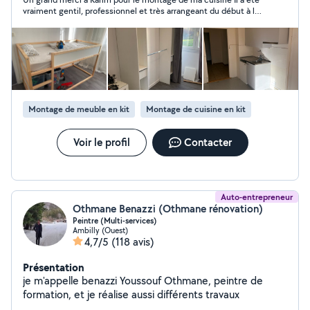
vraiment gentil, professionnel et très arrangeant du début à la
fin. Le travail est soigné, et il a pris le temps de faire attention
aux petits détails, ce qui fait toute la différence Je suis super
contente du résultat Je recommande les yeux fermés
Montage de meuble en kit
Montage de cuisine en kit
Voir le profil
Contacter
Auto-entrepreneur
Othmane Benazzi (Othmane rénovation)
Peintre (Multi-services)
Ambilly (Ouest)
4,7/5
(118 avis)
Présentation
je m'appelle benazzi Youssouf Othmane, peintre de
formation, et je réalise aussi différents travaux