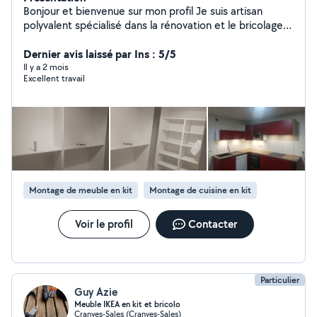
Bonjour et bienvenue sur mon profil Je suis artisan
polyvalent spécialisé dans la rénovation et le bricolage,
avec plusieurs années d'expérience dans différents
types de chantiers. Travaux de rénovation (peinture,
Dernier avis laissé par Ins : 5/5
plomberie , carrelage, parquet, revêtements, etc.)
Il y a 2 mois
Excellent travail
Petits et grands bricolages (montage de meubles,
réparations, installations diverses) Finitions et entretien
pour redonner vie à vos espaces Sérieux, polyvalent et à
l'écoute, je mets un point d'honneur à réaliser un travail
soigné et durable, toujours dans le respect des délais et
de vos attentes. Disponible pour vos projets de
rénovation et vos besoins de dépannage ou
d'aménagement. N'hésitez pas à me contacter merci
Montage de meuble en kit
Montage de cuisine en kit
Voir le profil
Contacter
Particulier
Guy Azie
Meuble IKEA en kit et bricolo
Cranves-Sales (Cranves-Sales)