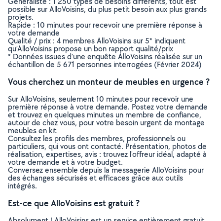
Généraliste : 1 250 types de besoins différents, tout est
possible sur AlloVoisins, du plus petit besoin aux plus grands
projets.
Rapide : 10 minutes pour recevoir une première réponse à
votre demande
Qualité / prix : 4 membres AlloVoisins sur 5* indiquent
qu’AlloVoisins propose un bon rapport qualité/prix
* Données issues d’une enquête AlloVoisins réalisée sur un
échantillon de 5 671 personnes interrogées (Février 2024)
Vous cherchez un monteur de meubles en urgence ?
Sur AlloVoisins, seulement 10 minutes pour recevoir une
première réponse à votre demande. Postez votre demande
et trouvez en quelques minutes un membre de confiance,
autour de chez vous, pour votre besoin urgent de montage
meubles en kit
Consultez les profils des membres, professionnels ou
particuliers, qui vous ont contacté. Présentation, photos de
réalisation, expertises, avis : trouvez l'offreur idéal, adapté à
votre demande et à votre budget.
Conversez ensemble depuis la messagerie AlloVoisins pour
des échanges sécurisés et efficaces grâce aux outils
intégrés.
Est-ce que AlloVoisins est gratuit ?
Absolument ! AlloVoisins est un service entièrement gratuit