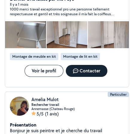
effectuer les services dont vous avez besoin. Je suis
Il y a 1 mois
1000 merci travail exceptionnel pro une personne tellement
disponible, sérieux et précis. À très vite !!!
respectueuse et gentil et très soigneuse il m’a fait la coiffeuse
des mes rêves merci encore je recommande à 100000%
Montage de meuble en kit
Montage de lit en kit
Voir le profil
Contacter
Particulier
Amelia Mulot
Rechercher travail
Annemasse (Chateau Rouge)
5/5
(1 avis)
Présentation
Bonjour je suis peintre et je cherche du travail