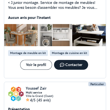
< J.junior montage. Service de montage de meubles!
Vous avez besoin d'assembler vos meubles? Je vous
propose un service rapide, sûr et économique à -20
euros la première heure indivisible (+5 euros dans les
Aucun avis pour l'instant
communes limitrophes d'Annemasse, Ambilly, Gaillard et
Ville-la-Grand et sur Genève) Montage, démontage et
réparation en générale de meubles (IKEÀ, Conforama
etc.) aussi le nettoyage après si besoin Rapide et de
confiance. Disponible très rapidement (moins de 24h )
en iournée comme en soirée et week-end. Au plaisir de
vous servir ;)
Montage de meuble en kit
Montage de cuisine en kit
Voir le profil
Contacter
Particulier
Youssef Zair
Multi service
Ville-la-Grand (Ouest)
4/5
(45 avis)
Présentation