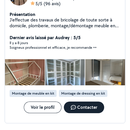
5/5
(96 avis)
Présentation
J'effectue des travaux de bricolage de toute sorte à
domicile, plomberie, montage/démontage meuble en
kit , aide au déménagement , manutention, etc et je
suis disponible immédiatement. N'hésitez à me
Dernier avis laissé par Audrey : 5/5
contacter
Il y a 8 jours
Soigneux professionnel et efficace, je recommande ++
Montage de meuble en kit
Montage de dressing en kit
Voir le profil
Contacter