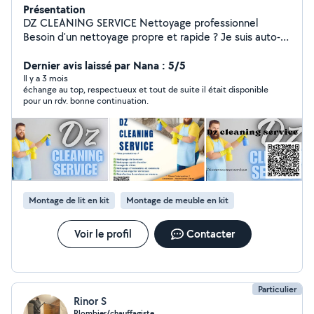
Présentation
DZ CLEANING SERVICE Nettoyage professionnel
Besoin d'un nettoyage propre et rapide ? Je suis auto-
entrepreneur basé à Annemasseet des environs .
Nettoyage maison / appartement Nettoyage après
Dernier avis laissé par Nana : 5/5
déménagement Nettoyage bureaux et les vitres
Il y a 3 mois
échange au top, respectueux et tout de suite il était disponible
Nettoyage fin de chantier Travail sérieux et soigné
pour un rdv. bonne continuation.
Disponible 7j/7 Déplacement rapide Contactez-moi
pour un devis gratuit !
Montage de lit en kit
Montage de meuble en kit
Voir le profil
Contacter
Particulier
Rinor S
Plombier/chauffagiste