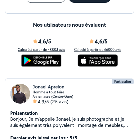
Nos utilisateurs nous évaluent
4,6/5
4,6/5
Calculé à partir de 48803 avis
Calculé à partir de 66000 avis
Particulier
Jonael Aprelon
Homme à tout faire
Annemasse (Centre-Gare)
4,9/5
(25 avis)
Présentation
Bonjour, Je m'appelle Jonaël, je suis photographe et je
suis également très polyvalent : montage de meubles,
manutention, petits déménagements, et nettoyage
(voiture, canapé, tapis). C'est avec plaisir que je viendrai
Dernier avis laissé par Ins : 5/5