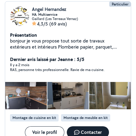
Particulier
Angel Hernandez
HA. Multiservice
Gaillard (Les Terreaux Vernaz)
4,3/5
(69 avis)
Présentation
bonjour je vous propose tout sorte de travaux
extérieurs et intérieurs Plomberie papier, parquet,
peinture, maçonnerie, placo, montage de cuisine et de
tout sorte de meubles nesite pas à me contacter merci
Dernier avis laissé par Jeanne : 5/5
d'avance à tout le monde
Il y a 2 mois
RAS, personne très professionnelle. Ravie de ma cuisine.
Montage de cuisine en kit
Montage de meuble en kit
Voir le profil
Contacter