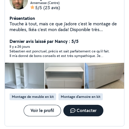
Annemasse (Centre)
5/5
(23 avis)
Présentation
Touche à tout, mais ce que j'adore c'est le montage de
meubles, Ikéa c'est mon dada! Disponible très
rapidement (moins de 24h généralement) en journée
comme en soirée et week-end, avec mon outillage.
Dernier avis laissé par Nancy : 5/5
Vous pouvez me contacter directement pour tous types
Il y a 26 jours
Sébastien est ponctuel, précis et sait parfaitement ce qu’il fait.
de meubles, classiques ou meubles de cuisine et bains,
Il m’a donné de bons conseils et est très sympathique. Je
(sans la pose) ou encore le réglage de portes de
recommande +++
placards. Possibilité de perçage de fonds de meubles
pour le passage d'éventuels fils électriques. Travail
soigné et efficace. Pour éviter la perte de temps et de
négociations, le tarif est simple et sans surprises: - 25
euros la première heure indivisible (+5 euros dans les
communes limitrophes d'Annemasse, Ambilly, Gaillard et
Montage de meuble en kit
Montage d'armoire en kit
Ville-la-Grand et sur Genève); - 20 euros/h au prorata
du temps supplémentaire passé. Au plaisir de vous
servir ;)
Voir le profil
Contacter