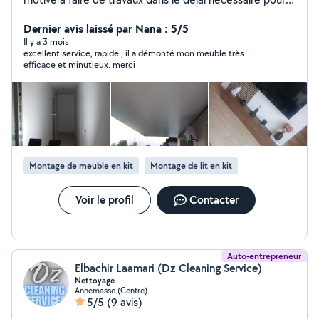
satisfaire le client.Nous travaillons aussi avec
menuiserie/et tout bricolage.
Dernier avis laissé par Nana : 5/5
Il y a 3 mois
excellent service, rapide , il a démonté mon meuble très
efficace et minutieux. merci
Montage de meuble en kit
Montage de lit en kit
Voir le profil
Contacter
Auto-entrepreneur
Elbachir Laamari (Dz Cleaning Service)
Nettoyage
Annemasse (Centre)
5/5
(9 avis)