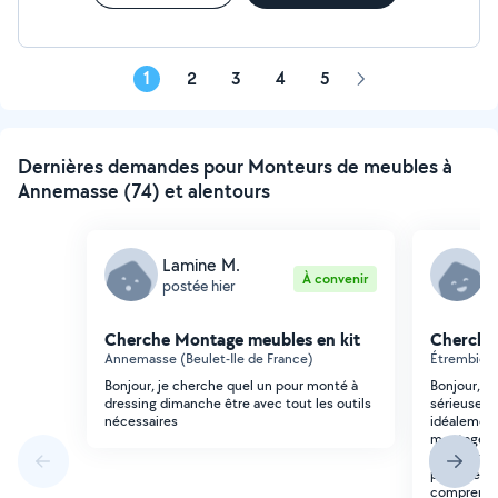
1
2
3
4
5
Page
suivante
Dernières demandes pour Monteurs de meubles à
Annemasse (74) et alentours
Lamine M.
A
À convenir
postée hier
p
Cherche Montage meubles en kit
Cherche
Annemasse (Beulet-Ile de France)
Étrembièr
Bonjour, je cherche quel un pour monté à
Bonjour, J
dressing dimanche être avec tout les outils
sérieuse, 
nécessaires
idéalement
montage de
l'installati
partielleme
comprenne