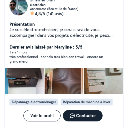
électricien
Annemasse (Beulet-Ile de France)
4,8/5
(141 avis)
Présentation
Je suis électrotechnicien, je serais ravi de vous
accompagner dans vos projets d'électricité, je peux
vous aider a réaliser vos dépannages et vos installations
! Je forme, conseil et accompagne jusqu'à
Dernier avis laissé par Maryline : 5/5
l'aboutissement. N'hésitez pas !
Il y a 1 mois
très professionnel.. connais très bien son travail.. encore un
grand merci
Dépannage électroménager
Réparation de machine à laver
Voir le profil
Contacter