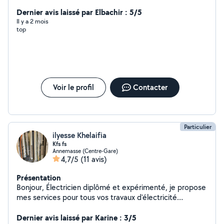
Dernier avis laissé par Elbachir : 5/5
Il y a 2 mois
top
Voir le profil
Contacter
Particulier
ilyesse Khelaifia
Kfs fs
Annemasse (Centre-Gare)
4,7/5
(11 avis)
Présentation
Bonjour, Électricien diplômé et expérimenté, je propose
mes services pour tous vos travaux d'électricité
(installation, dépannage, rénovation). Je peux
également vous aider pour d'autres tâches comme le
Dernier avis laissé par Karine : 3/5