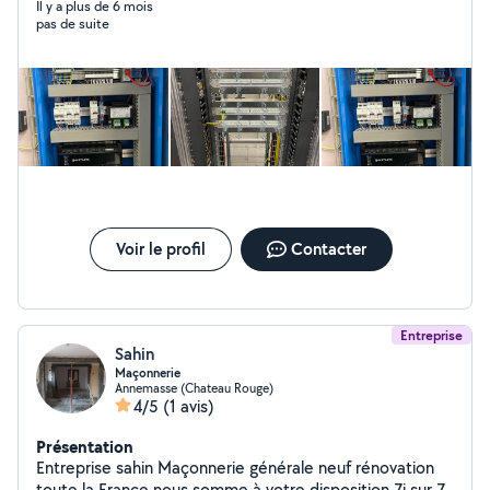
déménagement, le montage de meubles et divers
Il y a plus de 6 mois
pas de suite
petits travaux. N'hésitez pas à me contacter, je suis
sérieux, ponctuel et efficace.
Voir le profil
Contacter
Entreprise
Sahin
Maçonnerie
Annemasse (Chateau Rouge)
4/5
(1 avis)
Présentation
Entreprise sahin Maçonnerie générale neuf rénovation
toute la France nous somme à votre disposition 7j sur 7