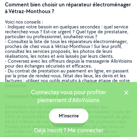
Comment bien choisir un réparateur électroménager
à Vétraz-Monthoux ?
Voici nos conseils :
- Indiquez votre besoin en quelques secondes : quel service
recherchez-vous ? Est-ce urgent ? Quel type de prestataire,
particulier ou professionnel, souhaitez-vous ?
- Consultez la liste de tous les réparateurs électroménager,
proches de chez vous à Vétraz-Monthoux ! Sur leur profil,
consultez les services proposés, les photos de leurs
réalisations, les notes et avis laissés par leurs clients.
- Conversez avec les offreurs depuis la messagerie AlloVoisins
pour des échanges sécurisés et efficaces.
- Du contrat de prestation au paiement en ligne, en passant
par la prise de rendez-vous, l’état des lieux, les devis et les
factures : utilisez nos outils gratuits à chaque étape de votre
prestation.
Connectez-vous pour profiter
Comment fonctionne AlloVoisins ?
pleinement d'AlloVoisins
AlloVoisins c’est la marketplace leader dédiée aux
prestations de services et à la location de matériel, créée en
M'inscrire
2013 et plébiscitée aujourd’hui par une communauté de plus
Carte
de 4,5 millions de membres, dont 300 000 professionnels.
Postez votre demande et trouvez proche de chez vous un
Déjà inscrit ? Me connecter
particulier ou un professionnel pour réaliser toutes vos
prestations, du plus petit besoin aux plus grands projets,