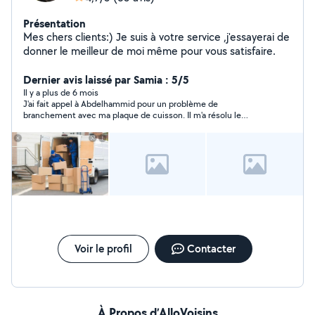
Présentation
Mes chers clients:) Je suis à votre service ,j'essayerai de
donner le meilleur de moi même pour vous satisfaire.
Dernier avis laissé par Samia : 5/5
Il y a plus de 6 mois
J'ai fait appel à Abdelhammid pour un problème de
branchement avec ma plaque de cuisson. Il m'a résolu le
problème rapidement ! J'ai trouvé Abdelhammid très
professionnel, réactive et sérieux dans son travail. Travail
soigné avec la patience. Abdelhammid m'a également rendu
service pour un remontage de tiroir alors que c'était pas prévu !!
Je recommande les œil fermés Abdelhammid!
Voir le profil
Contacter
À Propos d’AlloVoisins