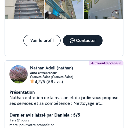
Voir le profil
Contacter
Auto-entrepreneur
Nathan Adell (nathan)
Auto entrepreneur
Cranves-Sales (Cranves-Sales)
4,2/5
(58 avis)
Présentation
Nathan entretien de la maison et du jardin vous propose
ses services et sa compétence : Nettoyage et
rénovation toiture, - habillage et zinguerie - élagage et
abattage ( arbres dangereux et difficile d'accès) - Taille
Dernier avis laissé par Daniela : 5/5
d'arbres fruitiers. - t'aille de haies et d'arbustes. - tonte
Il y a 21 jours
merci pour votre proposition
et débroussaillage. - pose clôture. - Nettoyage de vos