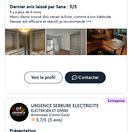
informatique , réparation , montage de meubles ,
Dernier avis laissé par Sana : 5/5
déménagement et manutention. À très vite :)
Il y a plus de 6 mois
Merci d'avoir trouvé d'où venait la fuite, comme à son habitude
Hassan est efficace et réactif, je recommande +++
Voir le profil
Contacter
Entreprise
URGENCE SERRURE ELECTRICITE
ELECTRICIEN ET DIVERS
Annemasse (Centre-Gare)
3,7/5
(3 avis)
Présentation