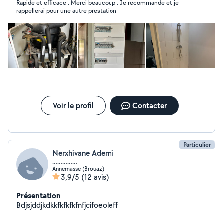
Rapide et efficace . Merci beaucoup . Je recommande et je
rappellerai pour une autre prestation
Voir le profil
Contacter
Particulier
Nerxhivane Ademi
……………
Annemasse (Brouaz)
3,9/5
(12 avis)
Présentation
Bdjsjddjkdkkfkfkfkfnfjcifoeoleff