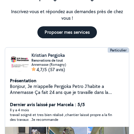
Inscrivez-vous et répondez aux demandes près de chez
vous !
Proposer mes services
Particulier
Kristian Pergjoka
Renovations de tout
Annemasse (Romagny)
4,7/5
(57 avis)
Présentation
Bonjour, Je m'appelle Pergjoka Petro J'habite a
Annemasse Ça fait 24 ans que je travaille dans la
renovation, la peinture, lisage, ponssage, carrelage,
sharp, volets, je fait tous qui dans la renovation. Mon
Dernier avis laissé par Marcela : 5/5
bute c'est de satisfaire mes clients et faire un bon
Il y a 4 mois
travail soigné et tres bien réalisé ,chantier laissé propre a la fin
travail. Je serai disponible pour tout les clients. J'ai la
des travaux . Je recommande
possibilité de me deplacé dans tout la region Haute-
Savoie (74). Cordialement Pergjoka Petro