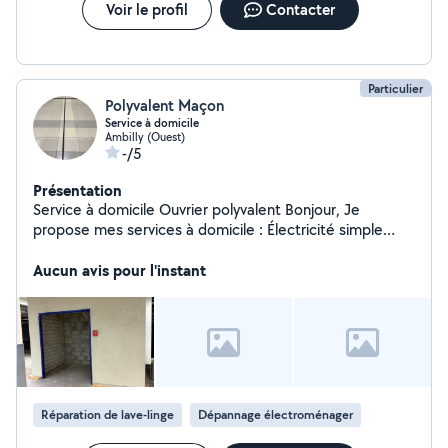
Voir le profil
Contacter
Particulier
Polyvalent Maçon
Service à domicile
Ambilly (Ouest)
-/5
Présentation
Service à domicile Ouvrier polyvalent Bonjour, Je
propose mes services à domicile : Électricité simple
(prise, lumière) Plomberie (toilettes) Réparation lave-
linge / lave-vaisselle Jardinage Maçonnerie Peinture .
Aucun avis pour l'instant
montage de meubles . Démolition . Ménage Travail
sérieux. Merci de me contacter
Réparation de lave-linge
Dépannage électroménager