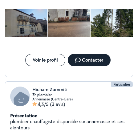
terrasse et allée de jardin. - traitement toiture et
nettoyage des gouttières. - petite maçonnerie -Crépi -
évacuation des déchets ( déchets vert gravats autres) -
peinture intérieur et extérieur Placot pose de fibre et
papier peint, ravalement de façade Nettoyage des
façades Nettoyage des fenêtres - devis et
déplacement gratuit
Voir le profil
Contacter
Particulier
Hicham Zammiti
Zh plombier
Annemasse (Centre-Gare)
4,3/5
(3 avis)
Présentation
plombier chauffagiste disponible sur annemasse et ses
alentours