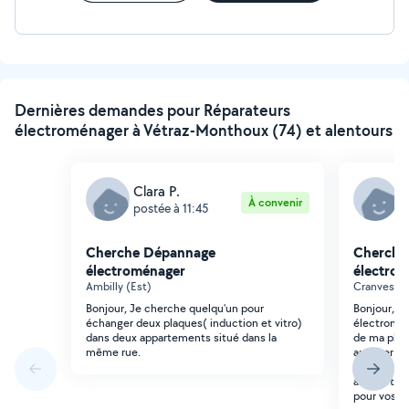
Dernières demandes pour Réparateurs
électroménager à Vétraz-Monthoux (74) et alentours
Clara P.
M
À convenir
postée à 11:45
p
Cherche Dépannage
Cherche
électroménager
électro
Ambilly (Est)
Cranves-Sa
Bonjour, Je cherche quelqu'un pour
Bonjour, J
échanger deux plaques( induction et vitro)
électromén
dans deux appartements situé dans la
de ma plaq
même rue.
appuyer tr
marche pou
allumé tou
pour vos r