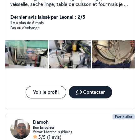
vaisselle, séche linge, table de cuisson et four mais je ne
fais pas de frigo ni de petit électroménager). Personne
sérieuse, travail rapide et efficace.
Dernier avis laissé par Leonel : 2/5
Il y a plus de 6 mois
Pas eu d’échange
Voir le profil
Contacter
Particulier
Damoh
Bon bricoleur
Vétraz-Monthoux (Nord)
5/5
(1 avis)