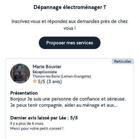
Dépannage électroménager ?
Inscrivez-vous et répondez aux demandes près de chez
vous !
Proposer mes services
Particulier
Marie Bouvier
Réceptionniste
Thonon-les-Bains (Leman-Grangette)
5/5
(3 avis)
Présentation
Bonjour Je suis une personne de confiance et sérieuse.
Je peux tenir compagnie, aider au ménage et aux
courses, à la cuisine, au jardinage, la nuit.... Diplômée
d'état.
Dernier avis laissé par Léa : 5/5
Il y a plus de 6 mois
Merci pour votre petit conseil !