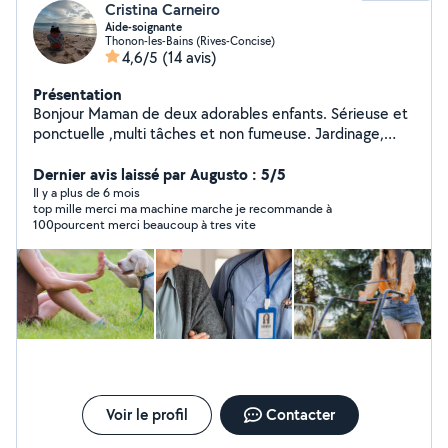
Cristina Carneiro
Aide-soignante
Thonon-les-Bains (Rives-Concise)
4,6/5
(14 avis)
Présentation
Bonjour Maman de deux adorables enfants. Sérieuse et
ponctuelle ,multi tâches et non fumeuse. Jardinage,
cuisiner, ménage,état des lieux Je pratique également
le massage uniquement aux femmes. Au plaisir Belle
Dernier avis laissé par Augusto : 5/5
journée
Il y a plus de 6 mois
top mille merci ma machine marche je recommande à
100pourcent merci beaucoup à tres vite
Voir le profil
Contacter