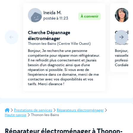
Ineida M.
M
À convenir
postée à 11:23
p
Cherche Dépannage
Cherche
électroménager
électro
Thonon-les-Bains (Centre Ville Ouest)
Thonon-les
Bonjour, Je recherche une personne
Bonjour, J'
compétente pour réparer mon réfrigérateur.
vaisselle e
Il ne refroidit plus correctement et j'aurais
professionn
besoin d'un diagnostic ainsi que d'une
Cordialeme
réparation si possible. Si vous avez de
l'expérience dans ce domaine, merci de me
contacter avec vos disponibilités et vos
tarifs. Merci d'avance !
Prestations de services
Réparateurs électroménager
Haute-savoie
Thonon-les-Bains
Réparateur électroménager à Thonon-