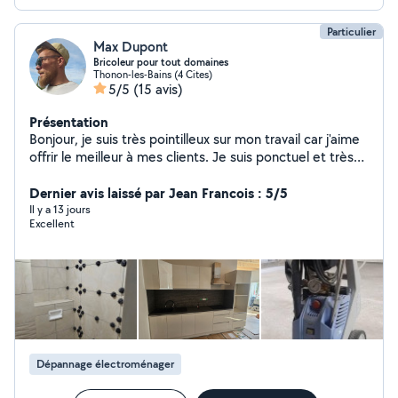
Particulier
Max Dupont
Bricoleur pour tout domaines
Thonon-les-Bains (4 Cites)
5/5
(15 avis)
Présentation
Bonjour, je suis très pointilleux sur mon travail car j'aime
offrir le meilleur à mes clients. Je suis ponctuel et très
sérieux. Je suis électricien diplômé et j'ai une
expérience de 10 ans.
Dernier avis laissé par Jean Francois : 5/5
Il y a 13 jours
Excellent
Dépannage électroménager