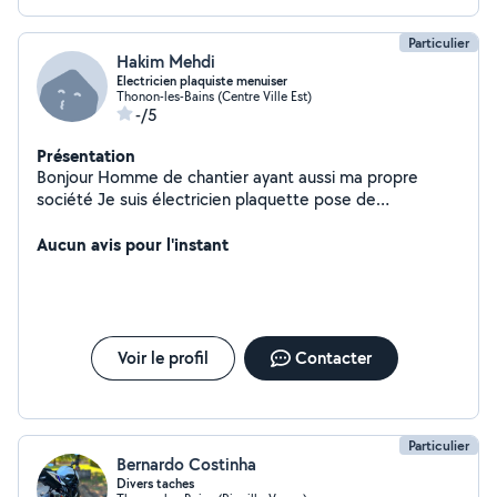
Particulier
Hakim Mehdi
Electricien plaquiste menuiser
Thonon-les-Bains (Centre Ville Est)
-/5
Présentation
Bonjour Homme de chantier ayant aussi ma propre
société Je suis électricien plaquette pose de
revêtement de sol .. aménagement de comble ..
creation douche italienne etc
Aucun avis pour l'instant
Voir le profil
Contacter
Particulier
Bernardo Costinha
Divers taches