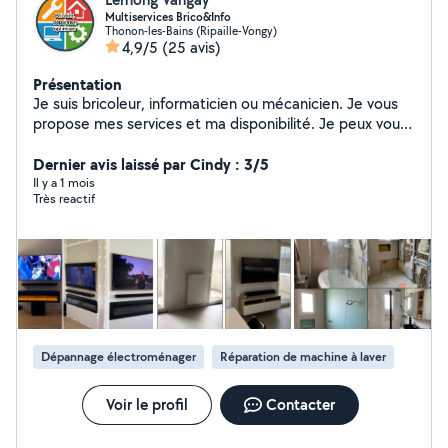
Multiservices Brico&Info
Thonon-les-Bains (Ripaille-Vongy)
4,9/5
(25 avis)
Présentation
Je suis bricoleur, informaticien ou mécanicien. Je vous
propose mes services et ma disponibilité. Je peux vous
aider un premier contact par téléphone permettra dans
un premier temps de diagnostiquer ensemble votre
Dernier avis laissé par Cindy : 3/5
demande. Mes exemples de services: Installer une prise
Il y a 1 mois
Très reactif
électrique, poser du parquet flottant, installer une
cuisine, faire la vidange d'huile, changer des plaquettes
de frein, installer ou configurer un poste de travail
informatique,...
Dépannage électroménager
Réparation de machine à laver
Voir le profil
Contacter