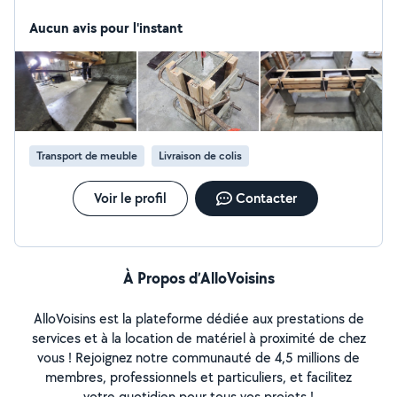
menuiserie Pour un Travail propre, rapide, sécurisé et
efficace Nous n'avons pas peur de nous salir les mains
Aucun avis pour l'instant
On s'adapte à tout, même aux chantiers les plus
difficiles Zéro blabla, que du résultat ️ - Contactez-nous
maintenant
Transport de meuble
Livraison de colis
Voir le profil
Contacter
À Propos d’AlloVoisins
AlloVoisins est la plateforme dédiée aux prestations de
services et à la location de matériel à proximité de chez
vous ! Rejoignez notre communauté de 4,5 millions de
membres, professionnels et particuliers, et facilitez
votre quotidien pour tous vos projets !