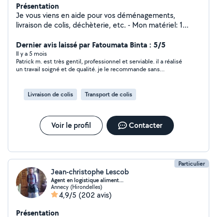
Présentation
Je vous viens en aide pour vos déménagements,
livraison de colis, déchèterie, etc. - Mon matériel: 1
chariot, 2 plateaux à roulettes, 1 diable, des sangles de
portage (pianos, gros canapés, électroménagers...), des
Dernier avis laissé par Fatoumata Binta : 5/5
couvertures et des outils si besoin. - Je peux être
Il y a 5 mois
Patrick m. est très gentil, professionnel et serviable. il a réalisé
accompagné par une personne, particulièrement forte
un travail soigné et de qualité. je le recommande sans
physiquement et habituée aussi aux ports de charges
hésitation.
lourdes. - Disponible, prestation de qualité assurée -
Horaires souples (soir, week-end possible)
Livraison de colis
Transport de colis
Voir le profil
Contacter
Particulier
Jean-christophe Lescob
Agent en logistique aliment...
Annecy (Hirondelles)
4,9/5
(202 avis)
Présentation