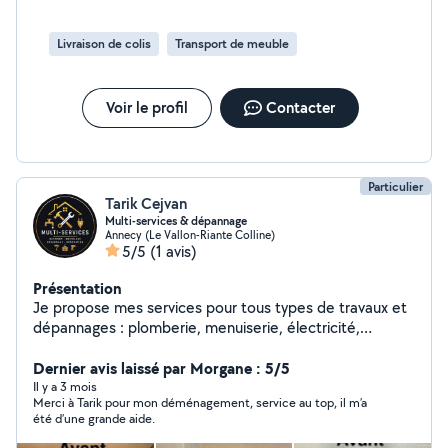
Livraison de colis
Transport de meuble
Voir le profil
Contacter
Particulier
Tarik Cejvan
Multi-services & dépannage
Annecy (Le Vallon-Riante Colline)
5/5
(1 avis)
Présentation
Je propose mes services pour tous types de travaux et
dépannages : plomberie, menuiserie, électricité,
montage de meubles, réparations et petits travaux du
quotidien. Travail sérieux et soigné. Disponible pour
Dernier avis laissé par Morgane : 5/5
toutes vos interventions. N'hésitez pas à me contacter
Il y a 3 mois
Merci à Tarik pour mon déménagement, service au top, il m’a
pour toute demande.
été d’une grande aide.