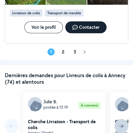
Livraison de colis
Transport de meuble
Voir le profil
Contacter
1
2
3
Page
suivante
Dernières demandes pour Livreurs de colis à Annecy
(74) et alentours
Julie B.
N
À convenir
postée à 13:19
p
Cherche Livraison - Transport de
Cherche 
colis
colis
Annecy (Varde)
Annecy (G