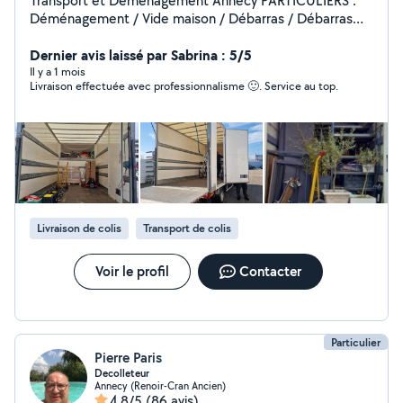
Transport et Déménagement Annecy PARTICULIERS :
Déménagement / Vide maison / Débarras / Débarras
après décès PROFESSIONNELS : Palettes /
Marchandises légères / Transport express / Navettes
Dernier avis laissé par Sabrina : 5/5
régulières ou ponctuelles Sous-traitance possible VL 3,5
Il y a 1 mois
Livraison effectuée avec professionnalisme 🙂. Service au top.
t dédié Assurance OK France / Italie / Suisse / Espagne /
Europe Devis rapide Discrétion et sérieux garantis.
Livraison de colis
Transport de colis
Voir le profil
Contacter
Particulier
Pierre Paris
Decolleteur
Annecy (Renoir-Cran Ancien)
4,8/5
(86 avis)