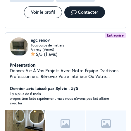
rapport qualité-prix.
Voir le profil
Contacter
Entreprise
egc renov
Tous corps de metiers
Annecy (Vernet)
5/5
(1 avis)
Présentation
Donnez Vie À Vos Projets Avec Notre Équipe D'artisans
Professionnels. Rénovez Votre Intérieur Ou Votre
Extérieur En Toute Confiance Avec Notre Savoir-Faire
Devis rapide et gratuit
Dernier avis laissé par Sylvie : 5/5
Il y a plus de 6 mois
proposition faite rapidement mais nous n'avons pas fait affaire
avec lui