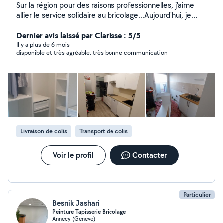
Sur la région pour des raisons professionnelles, j'aime
allier le service solidaire au bricolage...Aujourd'hui, je
fonctionne beaucoup en réseau (avec mes précédents
contacts passés ici). Je suis très sollicité en dehors de
Dernier avis laissé par Clarisse : 5/5
ce site! Petite précision, j'adore ce que je fais...Et
Il y a plus de 6 mois
disponible et très agréable. très bonne communication
l'amour du rapport social.
Livraison de colis
Transport de colis
Voir le profil
Contacter
Particulier
Besnik Jashari
Peinture Tapisserie Bricolage
Annecy (Geneve)