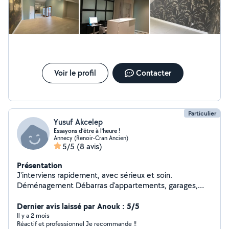
Voir le profil
Contacter
Particulier
Yusuf Akcelep
Essayons d’être à l’heure !
Annecy (Renoir-Cran Ancien)
5/5
(8 avis)
Présentation
J'interviens rapidement, avec sérieux et soin.
Déménagement Débarras d'appartements, garages,
caves Transport de meubles / électroménagers Aide
pour chargement et déchargement Mise en déchetterie
Dernier avis laissé par Anouk : 5/5
Montage de Meubles / Kit Petits Travaux / Assemblage
Il y a 2 mois
Réactif et professionnel Je recommande !!
d'électroménager Travail propre, efficace et organisé