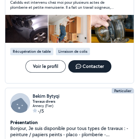
Caliddu est intervenu chez moi pour plusieurs actes de
plomberie et petite menuiserie. Il a fait un travail soigneux,
propre et s'est montré patient. Je le recommande fortement
pour ses compétences et son comportement respectueux.
Récupération de table
Livraison de colis
Voir le profil
Contacter
Particulier
Bekim Bytyqi
Travaux divers
Annecy (Fier)
-/5
Présentation
Bonjour, Je suis disponible pour tous types de travaux : -
peinture / papiers peints - placo - plomberie -