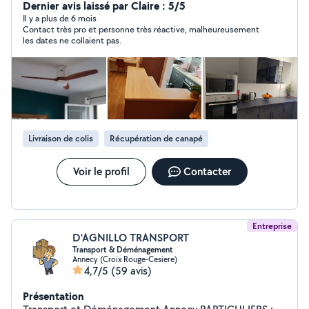
peux monter vos roues sur votre véhicule. Transporter
Dernier avis laissé par Claire : 5/5
deux roues, tondeuse ect.. Un problème ? posez moi
Il y a plus de 6 mois
Contact très pro et personne très réactive, malheureusement
votre question ! Soit je vous propose une solution ! Soit
les dates ne collaient pas.
cela dépasse mes compétences et je vous dis
clairement que je ne sais pas faire.
Livraison de colis
Récupération de canapé
Voir le profil
Contacter
Entreprise
D'AGNILLO TRANSPORT
Transport & Déménagement
Annecy (Croix Rouge-Cesiere)
4,7/5
(59 avis)
Présentation