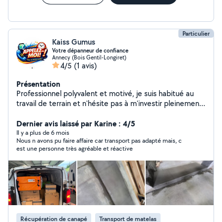
Particulier
Kaiss Gumus
Votre dépanneur de confiance
Annecy (Bois Gentil-Longiret)
4/5
(1 avis)
Présentation
Professionnel polyvalent et motivé, je suis habitué au
travail de terrain et n'hésite pas à m'investir pleinement
dans chaque mission. Sérieux et consciencieux, je sais
m'adapter à différents types de tâches et travailler avec
Dernier avis laissé par Karine : 4/5
rigueur. Fort de 3 ans d'expérience en maçonnerie, je
Il y a plus de 6 mois
Nous n avons pu faire affaire car transport pas adapté mais, c
suis titulaire d'un CAP maçonnerie (mention bien) ainsi
est une personne très agréable et réactive
que d'un titre de maître artisan. Je dispose également
d'une solide expérience en livraison en camion,
notamment pour le transport de colis délicats et
fragiles, nécessitant soin et précision. Je peux
également intervenir pour des dépannages en
plomberie, grâce à un partenariat avec un sous-traitant
qualifié, proposant des tarifs compétitifs et un excellent
Récupération de canapé
Transport de matelas