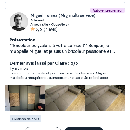
Auto-entrepreneur
Miguel Turnes (Mig multi service)
Artisanat
Annecy (Alery-Sous-Alery)
5/5
(4 avis)
Présentation
**Bricoleur polyvalent à votre service !** Bonjour, je
m'appelle Miguel et je suis un bricoleur passionné et
minutieux. Avec mon expérience en
scénographie/décors événementiel et en menuiserie, je
Dernier avis laissé par Claire : 5/5
sais manier les outils, poser du parquet, monter des
Il y a 5 mois
Communication facile et ponctualité au rendez-vous. Miguel
meubles, créer des cloisons, aménager des espaces,
m’a aidée à récupérer et transporter une table. Je referai appel
peindre, poser des étagères ou encore effectuer divers
à lui sans hésiter, c’est même déjà prévu! Merci encore :)
travaux d'entretien. Je suis également spécialisé dans le
nettoyage et désinfection de canapé et matelas.
Sérieux, réactif et soigneux, je mets mes compétences
à votre disposition pour vous aider dans vos projets.
N'hésitez pas à me contacter pour en discuter ! À
bientôt !
Livraison de colis