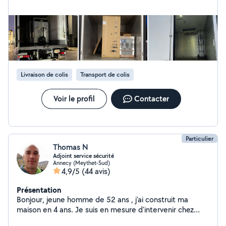
N'hésitez pas à me contacter, je réponds très
rapidement.
Livraison de colis
Transport de colis
Voir le profil
Contacter
Particulier
Thomas N
Adjoint service sécurité
Annecy (Meythet-Sud)
4,9/5
(44 avis)
Présentation
Bonjour, jeune homme de 52 ans , j'ai construit ma
maison en 4 ans. Je suis en mesure d'intervenir chez
vous pour quasiment tous les travaux du bâtiment. Je