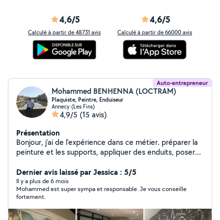
4,6/5
4,6/5
Calculé à partir de 48731 avis
Calculé à partir de 66000 avis
Auto-entrepreneur
Mohammed BENHENNA (LOCTRAM)
Plaquiste, Peintre, Enduiseur
Annecy (Les Fins)
4,9/5
(15 avis)
Présentation
Bonjour, j'ai de l'expérience dans ce métier. préparer la
peinture et les supports, appliquer des enduits, poser
du papier peint et toile de verre. Rénovation.
Implantation ,ferraillage, isolation, pose de plaques de
Dernier avis laissé par Jessica : 5/5
plâtre, joints, poser du placo...
Il y a plus de 6 mois
Mohammed est super sympa et responsable. Je vous conseille
fortement.