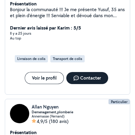
Présentation
Bonjour la communauté !!! Je me présente Yusuf, 35 ans
et plein d'énergie !!! Serviable et dévoué dans mon
travail je veillerai à vous faire vivre une agréable
expérience. À bientôt !!!
Dernier avis laissé par Karim : 5/5
Il y a 25 jours
Au top
Livraison de colis
Transport de colis
Voir le profil
Contacter
Particulier
Allan Nguyen
Demenagement,plomberie
Annemasse (Vernand)
4,9/5
(180 avis)
Présentation