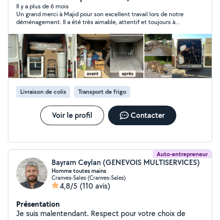
délais. Polyvalent et réactif, je m'adapte à vos besoins,
Il y a plus de 6 mois
Un grand merci à Majid pour son excellent travail lors de notre
que ce soit pour une urgence ou une intervention
déménagement. Il a été très aimable, attentif et toujours à
planifiée. Disponible sur Haute-Savoie/ Ain/ Genève
l’écoute. Disponible, réactif aux messages et très organisé, il a
Contactez-moi pour un devis gratuit ou plus d'infos !
réalisé un travail soigné et efficace. Tout s’est déroulé dans une
excellente ambiance et en toute confiance. Je le recommande
vivement aux autres utilisateurs !
Livraison de colis
Transport de frigo
Voir le profil
Contacter
Auto-entrepreneur
Bayram Ceylan (GENEVOIS MULTISERVICES)
Homme toutes mains
Cranves-Sales (Cranves-Sales)
4,8/5
(110 avis)
Présentation
Je suis malentendant. Respect pour votre choix de