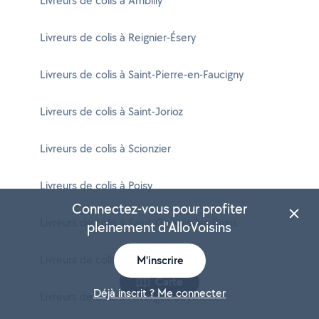
Livreurs de colis à Ambilly
Livreurs de colis à Reignier-Ésery
Livreurs de colis à Saint-Pierre-en-Faucigny
Livreurs de colis à Saint-Jorioz
Livreurs de colis à Scionzier
Livreurs de colis à Poisy
Connectez-vous pour profiter
Livreurs de colis à Saint-Gervais-les-Bains
pleinement d'AlloVoisins
Livreurs de colis à Passy
M'inscrire
Carte
Déjà inscrit ? Me connecter
Livreurs de colis à Faverges-Seythenex