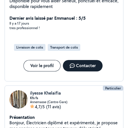
Disponible pour vous aider Sérieux, ponctuel et efficace,
disponible rapidement
Dernier avis laissé par Emmanuel : 5/5
Il y a 17 jours
tres professionnel !
Livraison de colis
Transport de colis
Voir le profil
Contacter
Particulier
ilyesse Khelaifia
Kfs fs
Annemasse (Centre-Gare)
4,7/5
(11 avis)
Présentation
Bonjour, Électricien diplômé et expérimenté, je propose