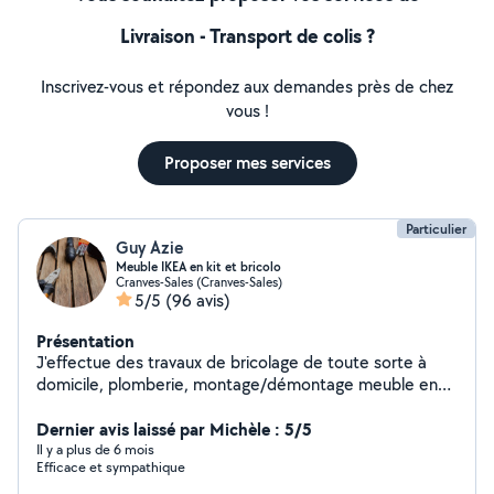
Livraison - Transport de colis ?
Inscrivez-vous et répondez aux demandes près de chez
vous !
Proposer mes services
Particulier
Guy Azie
Meuble IKEA en kit et bricolo
Cranves-Sales (Cranves-Sales)
5/5
(96 avis)
Présentation
J'effectue des travaux de bricolage de toute sorte à
domicile, plomberie, montage/démontage meuble en
kit , aide au déménagement , manutention, etc et je
suis disponible immédiatement. N'hésitez à me
Dernier avis laissé par Michèle : 5/5
contacter
Il y a plus de 6 mois
Efficace et sympathique