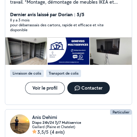
travail. *Montage, démontage de meubles IKEA et
autres marques *Poser des luminaires, des tringle,TV,
des cadres ,étagère,miroir etc, *Livraison *débarras à la
Dernier avis laissé par Dorian : 5/5
déchetterie *Jardinage (tondeuse, débroussailleuse ,
Il y a 3 mois
pour débarrassais des cartons, rapide et efficace et vite
taille haie) Autre bricoles
disponible
Livraison de colis
Transport de colis
Voir le profil
Contacter
Particulier
Anis Dehimi
Dispo 24h/24 7j/7 Multiservice
Gaillard (Plaine et Chatelet)
3,5/5
(4 avis)