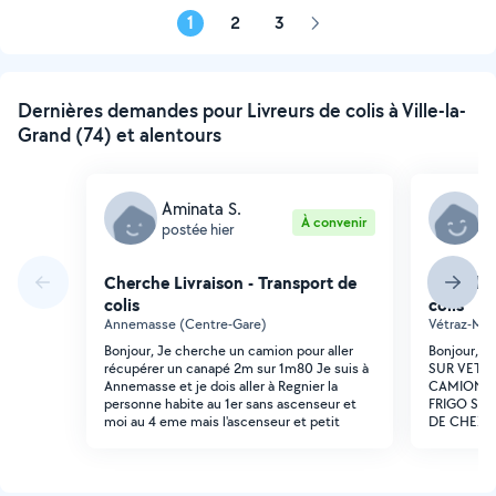
1
2
3
Page
suivante
Dernières demandes pour Livreurs de colis à Ville-la-
Grand (74) et alentours
Aminata S.
K
À convenir
postée hier
p
Cherche Livraison - Transport de
Cherche 
colis
colis
Annemasse (Centre-Gare)
Vétraz-Mo
Bonjour, Je cherche un camion pour aller
Bonjour, 
récupérer un canapé 2m sur 1m80 Je suis à
SUR VETR
Annemasse et je dois aller à Regnier la
CAMION P
personne habite au 1er sans ascenseur et
FRIGO SU
moi au 4 eme mais l'ascenseur et petit
DE CHEZ M