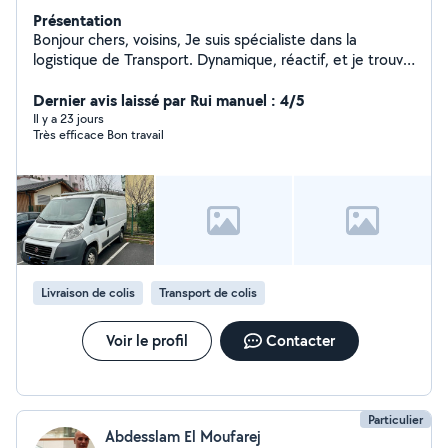
Présentation
Bonjour chers, voisins, Je suis spécialiste dans la
logistique de Transport. Dynamique, réactif, et je trouve
toujours des solutions pour satisfaire les besoins de mes
clients je vous propose mes services n'hésitez pas à me
Dernier avis laissé par Rui manuel : 4/5
contacter si vous avez des demandes ou des questions
Il y a 23 jours
Très efficace Bon travail
et si votre demande est urgente vous pouvez m'appeler
directement. Merci à bientôt.
Livraison de colis
Transport de colis
Voir le profil
Contacter
Particulier
Abdesslam El Moufarej