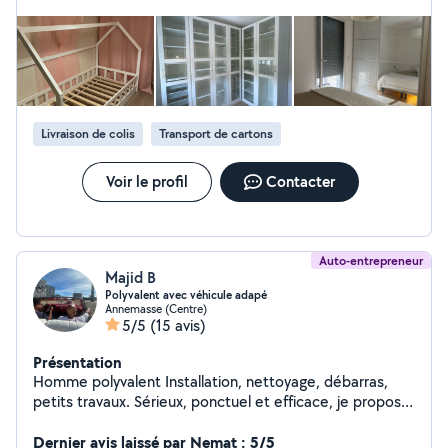
Livraison de colis
Transport de cartons
Voir le profil
Contacter
Auto-entrepreneur
Majid B
Polyvalent avec véhicule adapé
Annemasse (Centre)
5/5
(15 avis)
Présentation
Homme polyvalent Installation, nettoyage, débarras,
petits travaux. Sérieux, ponctuel et efficace, je propose
mes services pour vous aider dans différents types de
travaux. Je travaille avec soin et dans le respect des
Dernier avis laissé par Nemat : 5/5