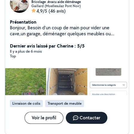
Bricolage .évacu aide déménage
Gaillard (Moellesulaz Pont Noir)
4,9/5
(46 avis)
Présentation
Bonjour, Besoin d'un coup de main pour vider une
cave,un garage, déménager quelques meubles ou
monter du mobilier ? Je suis disponible pour vous aider
rapidement,avec sérieux et bonne humeur .*Travail
Dernier avis laissé par Cherine : 5/5
soigneé *Prix abordables *Disponibilité rapide
Il y a plus de 6 mois
Top
Contactez-moi,je serais ravi de vous rendre service !
Livraison de colis
Transport de meuble
Voir le profil
Contacter