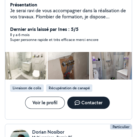
Présentation
Je serai ravi de vous accompagner dans la réalisation de
vos travaux. Plombier de formation, je dispose
également de compétences dans plusieurs autres
domaines. N'hésitez pas à me contacter pour plus
Dernier avis laissé par Ines : 5/5
d'informations.
Il y a 6 mois
Super personne rapide et très efficace merci encore
Livraison de colis
Récupération de canapé
Voir le profil
Contacter
Particulier
Dorian Nosibor