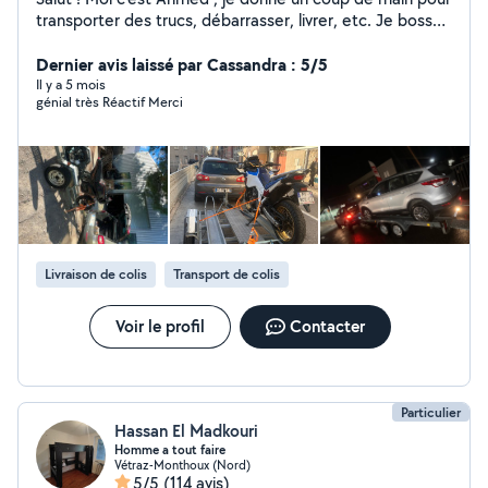
transporter des trucs, débarrasser, livrer, etc. Je bosse
proprement et je fais ça sérieusement. Je m'adapte
selon la demande, les prix sont raisonnables, et je fais
Dernier avis laissé par Cassandra : 5/5
les choses bien.
Il y a 5 mois
génial très Réactif Merci
Livraison de colis
Transport de colis
Voir le profil
Contacter
Particulier
Hassan El Madkouri
Homme a tout faire
Vétraz-Monthoux (Nord)
5/5
(114 avis)