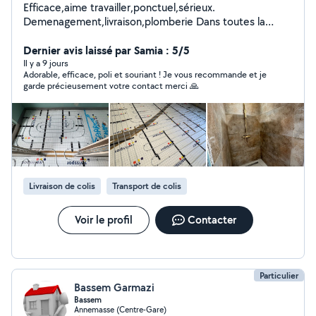
Efficace,aime travailler,ponctuel,sérieux.
Demenagement,livraison,plomberie Dans toutes la
France. Pour toutes autres information veuillez me
contacter
Dernier avis laissé par Samia : 5/5
Il y a 9 jours
Adorable, efficace, poli et souriant ! Je vous recommande et je
garde précieusement votre contact merci 🙏
Livraison de colis
Transport de colis
Voir le profil
Contacter
Particulier
Bassem Garmazi
Bassem
Annemasse (Centre-Gare)