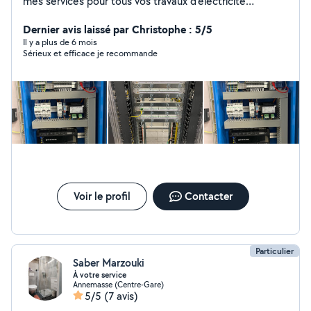
mes services pour tous vos travaux d'électricité
(installation, dépannage, rénovation). Je peux
également vous aider pour d'autres tâches comme le
Dernier avis laissé par Christophe : 5/5
déménagement, le montage de meubles et divers
Il y a plus de 6 mois
Sérieux et efficace je recommande
petits travaux. N'hésitez pas à me contacter, je suis
sérieux, ponctuel et efficace.
Voir le profil
Contacter
Particulier
Saber Marzouki
À votre service
Annemasse (Centre-Gare)
5/5
(7 avis)