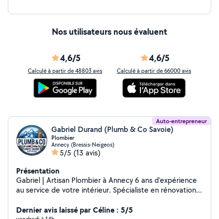
(Airzone..) - Pompe à chaleur - Clim réversible AIR/AIR -
Diagnostic et dépannage Travaux d'électricité
Nos utilisateurs nous évaluent
4,6/5
4,6/5
Calculé à partir de 48803 avis
Calculé à partir de 66000 avis
Auto-entrepreneur
Gabriel Durand (Plumb & Co Savoie)
Plombier
Annecy (Bressis-Neigeos)
5/5
(13 avis)
Présentation
Gabriel | Artisan Plombier à Annecy 6 ans d'expérience
au service de votre intérieur. Spécialiste en rénovation
de salles de bains et cuisines, je réalise vos travaux avec
exigence et précision, du conseil technique jusqu'aux
Dernier avis laissé par Céline : 5/5
vendredi à 14h