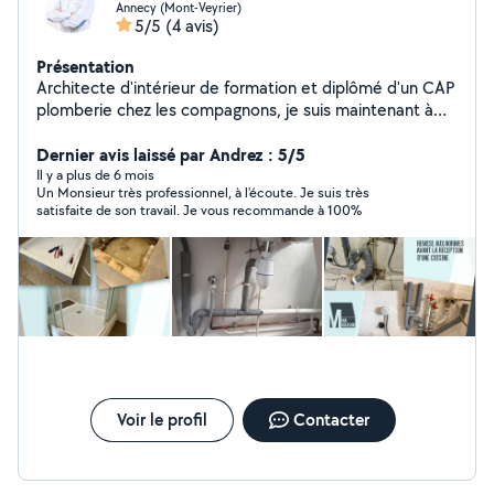
Annecy (Mont-Veyrier)
5/5
(4 avis)
Présentation
Architecte d'intérieur de formation et diplômé d'un CAP
plomberie chez les compagnons, je suis maintenant à
mon compte pour vous proposer mes services et
prendre soin de votre Chez vous. Un cumulus à
Dernier avis laissé par Andrez : 5/5
remplacer ? Une fuite à réparer ? Une salle de bain à
Il y a plus de 6 mois
Un Monsieur très professionnel, à l'écoute. Je suis très
rénover ? Je bichonne votre plomberie. Une pelouse
satisfaite de son travail. Je vous recommande à 100%
trop haute? Une haie à tailler? Un arbuste mal coiffer?
Je donne de l'air à vos extérieurs. Que ce soit en
intérieur ou à l'extérieur, avec M Ma Maison mon
entreprise, vous trouverez les compétences pour
entretenir votre Chez vous! Suivez-moi sur Facebook,
Insta et Linkedin!
Voir le profil
Contacter