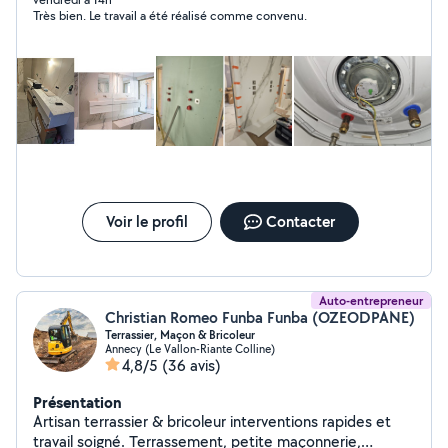
finitions. Mes interventions : Étude & Conception :
Très bien. Le travail a été réalisé comme convenu.
Conseil client, dimensionnement des tuyauteries (débit
optimal) et évacuations dans les règles de l'art.
Rénovation sanitaire : Installation de vos équipements
pour des espaces modernes et durables. Production
d'ECS : Installation et remplacement de chauffe-eaux
électriques. Finition & Étanchéité : Réfection
professionnelle des mastics sanitaires périphériques.
Dépannage Plomberie : Intervention rapide pour la
recherche de fuites, réparation de pannes et remise en
état des réseaux. Votre projet mérite une expertise
rigoureuse.
Voir le profil
Contacter
Auto-entrepreneur
Christian Romeo Funba Funba (OZEODPANE)
Terrassier, Maçon & Bricoleur
Annecy (Le Vallon-Riante Colline)
4,8/5
(36 avis)
Présentation
Artisan terrassier & bricoleur interventions rapides et
travail soigné. Terrassement, petite maçonnerie,