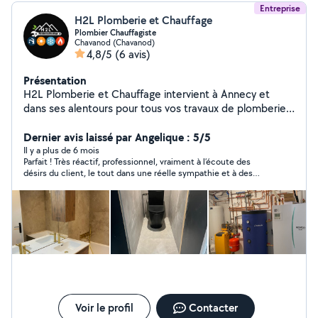
Entreprise
H2L Plomberie et Chauffage
Plombier Chauffagiste
Chavanod (Chavanod)
4,8/5
(6 avis)
Présentation
H2L Plomberie et Chauffage intervient à Annecy et
dans ses alentours pour tous vos travaux de plomberie,
chauffage et sanitaire. Installation, rénovation ou
dépannage : chaudières, radiateurs, chauffe-eaux, salles
Dernier avis laissé par Angelique : 5/5
de bains, climatisations, réseaux de chauffage et d'eau.
Il y a plus de 6 mois
Parfait ! Très réactif, professionnel, vraiment à l’écoute des
Nous utilisons des matériaux de qualité et assurons un
désirs du client, le tout dans une réelle sympathie et à des
service rapide, soigné et durable. Que vous soyez
devis plus que corrects. Je ne manquerai pas de refaire appel à
particulier ou professionnel, nous vous accompagnons
eux !
de l'étude de votre projet à la mise en service, avec le
souci du détail et le respect des délais. Contactez-nous
dès aujourd'hui pour un devis gratuit et personnalisé.
Voir le profil
Contacter