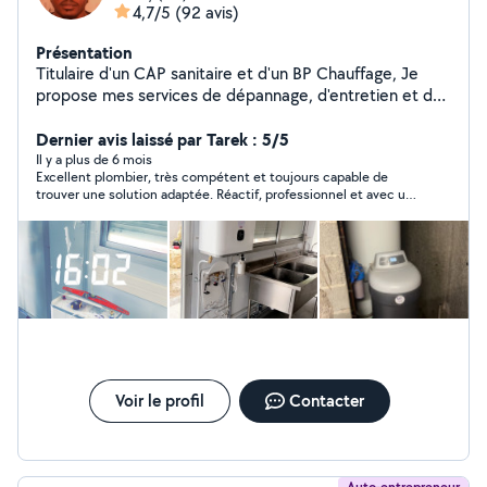
4,7/5
(92 avis)
Présentation
Titulaire d'un CAP sanitaire et d'un BP Chauffage, Je
propose mes services de dépannage, d'entretien et de
modification. Ballon d'eau chaude , wc, lavabo,
baignoire, débouchage, recherche de fuite , différentes
Dernier avis laissé par Tarek : 5/5
modifications et tout travaux sanitaires Création de
Il y a plus de 6 mois
Excellent plombier, très compétent et toujours capable de
salle de bain
trouver une solution adaptée. Réactif, professionnel et avec un
excellent rapport qualité-prix, surtout comparé à d’autres
plombiers sur Annecy qui demandaient des sommes
exorbitantes. Je recommande vivement !
Voir le profil
Contacter
Auto-entrepreneur