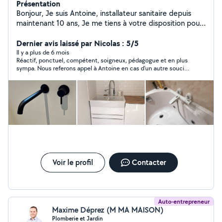
Présentation
Bonjour, Je suis Antoine, installateur sanitaire depuis
maintenant 10 ans, Je me tiens à votre disposition pour
tout type de travaux de plomberie, sanitaire et
chauffage sur le bassin Annécien et alentours. Si vous
Dernier avis laissé par Nicolas : 5/5
avez une demande ou une question, n'hésitez pas ! A
Il y a plus de 6 mois
Réactif, ponctuel, compétent, soigneux, pédagogue et en plus
bientôt !
sympa. Nous referons appel à Antoine en cas d'un autre souci
de plomberie.
Voir le profil
Contacter
Auto-entrepreneur
Maxime Déprez (M MA MAISON)
Plomberie et Jardin