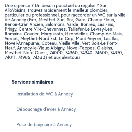
Une urgence ? Un besoin ponctuel ou régulier ? Sur
AlloVoisins, trouvez rapidement le meilleur plombier,
particulier ou professionnel, pour raccorder un WC sur la ville
de Annecy (Fier, Meythet-Sud, Snr, Gare, Champ Fleuri,
Renoir-Cran Ancien, Salomons, Varde, Bonlieu, Les Fins,
Pringy, Centre Ville-Chevennes, Taillefer-Le Levray-Les
Romains, Courier, Marquisats, Hirondelles, Champ-de-Mais,
Vernet, Meythet-Nord Est, Le Cep, Mont-Veyrier, Les Iles,
Novel-Annapurna, Coteau, Vieille Ville, Vert Bois-Le Pont-
Neuf, Annecy-le-Vieux-Albigny, Novel-Teppes, Glaisins,
Meythet-Nord Ouest, 74000, 74960, 74940, 74600, 74370,
74011, 74985, 74330) et aux alentours.
Services similaires
Installation de WC à Annecy
Débouchage d'évier à Annecy
Pose de baignoire à Annecy