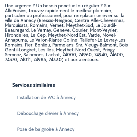
Une urgence ? Un besoin ponctuel ou régulier ? Sur
AlloVoisins, trouvez rapidement le meilleur plombier,
particulier ou professionnel, pour remplacer un évier sur la
ville de Annecy (Bressis-Neigeos, Centre Ville-Chevennes,
Marquisats, Romains, Vernet, Meythet-Sud, Le Jourdil-
Beauregard, Le Vernay, Geneve, Courier, Mont-Veyrier,
Hirondelles, Le Cep, Meythet-Nord Est, Varde, Novel-
Annapurna, Le Vallon-Riante Colline, Taillefer-Le Levray-Les
Romains, Fier, Bonlieu, Parmelans, Snr, Vieugy-Balmont, Bois
Gentil-Longiret, Les Iles, Meythet-Nord Ouest, Pringy,
Semnoz, Salomons, Lachat, 74000, 74960, 74940, 74600,
74370, 74011, 74985, 74330) et aux alentours.
Services similaires
Installation de WC à Annecy
Débouchage d'évier à Annecy
Pose de baignoire à Annecy