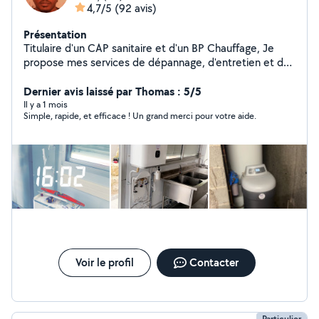
4,7/5
(92 avis)
Présentation
Titulaire d'un CAP sanitaire et d'un BP Chauffage, Je
propose mes services de dépannage, d'entretien et de
modification. Ballon d'eau chaude , wc, lavabo,
baignoire, débouchage, recherche de fuite , différentes
Dernier avis laissé par Thomas : 5/5
modifications et tout travaux sanitaires Création de
Il y a 1 mois
Simple, rapide, et efficace ! Un grand merci pour votre aide.
salle de bain
Voir le profil
Contacter
Particulier