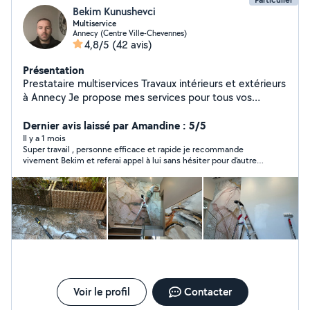
Bekim Kunushevci
Multiservice
Annecy (Centre Ville-Chevennes)
4,8/5
(42 avis)
Présentation
Prestataire multiservices Travaux intérieurs et extérieurs
à Annecy Je propose mes services pour tous vos
travaux d'entretien, réparation et rénovation : peinture
intérieure et extérieure pose de carrelage et faïence
Dernier avis laissé par Amandine : 5/5
pose de parquet montage de meubles pose d'étagères,
Il y a 1 mois
Super travail , personne efficace et rapide je recommande
luminaires, tringles etc travaux de plomberie et
vivement Bekim et referai appel à lui sans hésiter pour d’autres
électricité entretien extérieur et jardin terrasse, clôture,
travaux intérieurs et extérieurs !
portail nettoyage et remise en état Travail sérieux,
soigné et rapide. Intervention sur Annecy et ses
alentours.
Voir le profil
Contacter