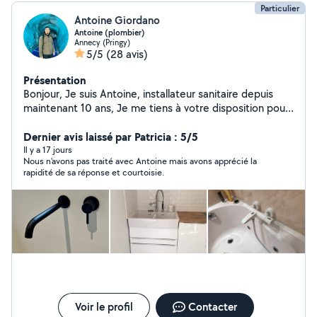
Particulier
Antoine Giordano
Antoine (plombier)
Annecy (Pringy)
5/5
(28 avis)
Présentation
Bonjour, Je suis Antoine, installateur sanitaire depuis
maintenant 10 ans, Je me tiens à votre disposition pour
tout type de travaux de plomberie, sanitaire et
chauffage sur le bassin Annécien et alentours. Si vous
Dernier avis laissé par Patricia : 5/5
avez une demande ou une question, n'hésitez pas ! A
Il y a 17 jours
Nous n'avons pas traité avec Antoine mais avons apprécié la
bientôt !
rapidité de sa réponse et courtoisie.
Voir le profil
Contacter