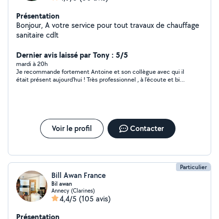
Présentation
Bonjour, A votre service pour tout travaux de chauffage
sanitaire cdlt
Dernier avis laissé par Tony : 5/5
mardi à 20h
Je recommande fortement Antoine et son collègue avec qui il
était présent aujourd'hui ! Très professionnel , à l'écoute et bien
sympathique , Il a su régler mon problème de changement de
mitigeur de cuisine avec un accès compliqué sous l'évier ( et
un prix très abordables ) . Il prend le temps de tout nettoyer a
l'issue de sa prestation cela mérite un 5/5 largement BRAVO !
Voir le profil
Contacter
Particulier
Bill Awan France
Bil awan
Annecy (Clarines)
4,4/5
(105 avis)
Présentation