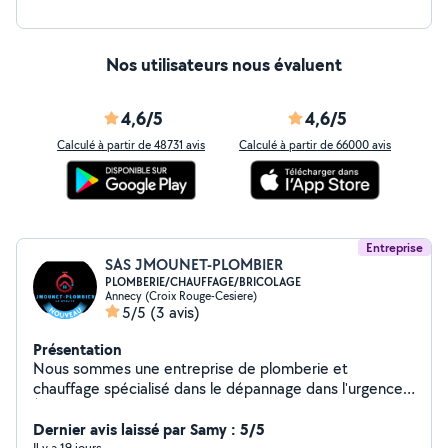
Nos utilisateurs nous évaluent
4,6/5
4,6/5
Calculé à partir de 48731 avis
Calculé à partir de 66000 avis
Entreprise
SAS JMOUNET-PLOMBIER
PLOMBERIE/CHAUFFAGE/BRICOLAGE
Annecy (Croix Rouge-Cesiere)
5/5
(3 avis)
Présentation
Nous sommes une entreprise de plomberie et
chauffage spécialisé dans le dépannage dans l'urgence.
À votre disposition 24/7 et 24/24. Nous sommes justes
dans nos prix, honnêtes et nous aimons rendre service.
Dernier avis laissé par Samy : 5/5
Il y a 19 jours