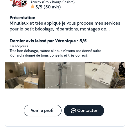
Annecy (Croix Rouge-Cesiere)
5/5
(50 avis)
Présentation
Minutieux et très appliqué je vous propose mes services
pour le petit bricolage, réparations, montages de
meubles, installation luminaires, de tringles à rideaux,
plomberie etc... travail soigné et méticuleux. N'hésitez
Dernier avis laissé par Véronique : 5/5
pas à me contacter pour toutes demandes.
Il y a 9 jours
Très bon échange, même si nous n'avons pas donné suite.
Richard a donné de bons conseils et très correct.
Voir le profil
Contacter