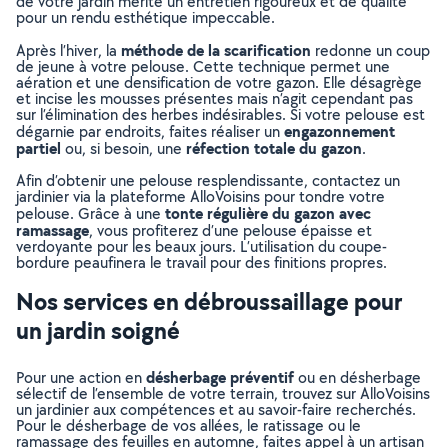
de votre jardin mérite un entretien rigoureux et de qualité
pour un rendu esthétique impeccable.
méthode de la scarification
Après l’hiver, la
redonne un coup
de jeune à votre pelouse. Cette technique permet une
aération et une densification de votre gazon. Elle désagrège
et incise les mousses présentes mais n’agit cependant pas
sur l’élimination des herbes indésirables. Si votre pelouse est
engazonnement
dégarnie par endroits, faites réaliser un
partiel
réfection totale du gazon
ou, si besoin, une
.
Afin d’obtenir une pelouse resplendissante, contactez un
jardinier via la plateforme AlloVoisins pour tondre votre
tonte régulière du gazon avec
pelouse. Grâce à une
ramassage
, vous profiterez d’une pelouse épaisse et
verdoyante pour les beaux jours. L’utilisation du coupe-
bordure peaufinera le travail pour des finitions propres.
Nos services en débroussaillage pour
un jardin soigné
désherbage préventif
Pour une action en
ou en désherbage
sélectif de l’ensemble de votre terrain, trouvez sur AlloVoisins
un jardinier aux compétences et au savoir-faire recherchés.
Pour le désherbage de vos allées, le ratissage ou le
ramassage des feuilles en automne, faites appel à un artisan