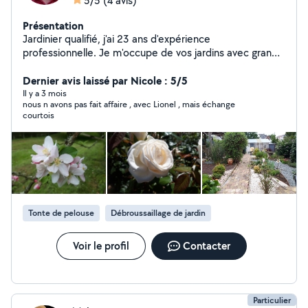
5/5
(4 avis)
Présentation
Jardinier qualifié, j'ai 23 ans d'expérience
professionnelle. Je m'occupe de vos jardins avec grand
soin toute l'année et sous tous les temps. Solide
connaissance des végétaux, je conçois le jardin aussi
Dernier avis laissé par Nicole : 5/5
beau que possible. J'interviens sur l'ensemble de
Il y a 3 mois
nous n avons pas fait affaire , avec Lionel , mais échange
Rennes Métropole, ainsi que sur la côte, de St Malo à St
courtois
Lunaire. Mes interventions se font principalement par
service CESU.
Tonte de pelouse
Débroussaillage de jardin
Voir le profil
Contacter
Particulier