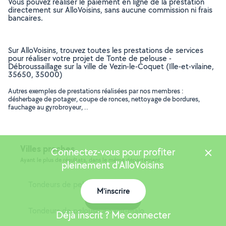
Vous pouvez réaliser le paiement en ligne de la prestation
directement sur AlloVoisins, sans aucune commission ni frais
bancaires.
Sur AlloVoisins, trouvez toutes les prestations de services
pour réaliser votre projet de Tonte de pelouse -
Débroussaillage sur la ville de Vezin-le-Coquet (Ille-et-vilaine,
35650, 35000)
Autres exemples de prestations réalisées par nos membres :
désherbage de potager, coupe de ronces, nettoyage de bordures,
fauchage au gyrobroyeur, ..
Villes proches
Connectez-vous pour profiter
Ayant le plus de résultats, dans le même département
pleinement d'AlloVoisins
Tondeurs de pelouse à Rennes
M'inscrire
Carte
Tondeurs de pelouse à Saint-Malo
Déjà inscrit ? Me connecter