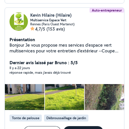
Auto-entrepreneur
Kevin Hilaire (Hilaire)
Multiservice Espace Vert
Rennes (Paris Ouest Martenot)
4,7/5
(153 avis)
Présentation
Bonjour Je vous propose mes services d'espace vert
multiservices pour votre entretien d'extérieur --Coupe
de bois tomber à terre --Coupe de bois de chauffage --
Taillage de haie et d'arbustes grande surface ou petite
Dernier avis laissé par Bruno : 5/5
surface --Tonte de pelouse grandes surface ou petite
Il y a 22 jours
réponse rapide, mais j'avais déjà trouvé
surface --Débroussaillage grande surface ou petite
surface et ramassage des feuilles petite surface ou
grande surface petit élagage des arbres --Nettoyage
des dalles,murets,terrasses,façades,et de vos
extérieurs ou autres --Nettoyage de gouttières --
Nettoyage escaliers --L'évacuation des déchets verts --
L'évacuation des encombrants nettoyage des grand
massifs ou petit ou autres livraison transport de colis --
Tonte de pelouse
Débroussaillage de jardin
Je vous invite à regarder les avis cela vous donnera une
idée de mon travail N'hésitez pas je me déplace partout