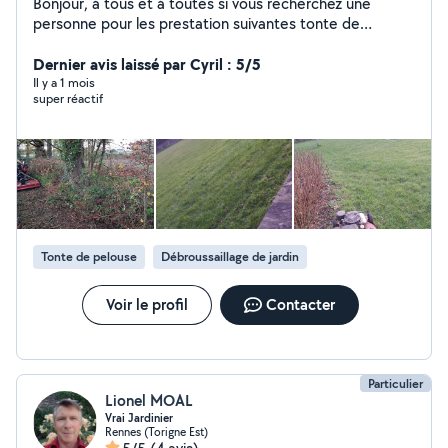
Bonjour, à tous et à toutes si vous recherchez une
personne pour les prestation suivantes tonte de
pelouse, taille de haie, broyage de végétaux, remise au
propre d'un terrain avec des ronces ou des herbes
Dernier avis laissé par Cyril : 5/5
hautes ou autre prestation n'hésitez pas a me contacter
Il y a 1 mois
super réactif
pour avoir un devis. Cordialement. Bonne journée.
Possibilité de payement en cesu
Tonte de pelouse
Débroussaillage de jardin
Voir le profil
Contacter
Particulier
Lionel MOAL
Vrai Jardinier
Rennes (Torigne Est)