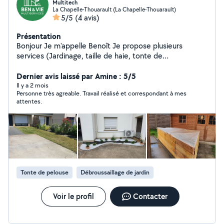
Multitech
La Chapelle-Thouarault (La Chapelle-Thouarault)
5/5
(4 avis)
Présentation
Bonjour Je m'appelle Benoît Je propose plusieurs
services (Jardinage, taille de haie, tonte de
pelouse,menuiserie, électricité, petite plomberie ....)
Dernier avis laissé par Amine : 5/5
Il y a 2 mois
Personne très agreable. Travail réalisé et correspondant à mes
attentes.
Tonte de pelouse
Débroussaillage de jardin
Voir le profil
Contacter