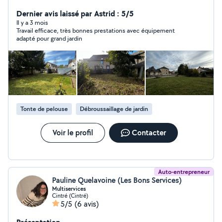
travail en extérieur et fort de plusieurs expériences
professionnelles, je mets mon savoir-faire à votre
Dernier avis laissé par Astrid : 5/5
service pour prendre soin de vos espaces verts. Je vous
Il y a 3 mois
Travail efficace, très bonnes prestations avec équipement
propose notamment : Taille de haies Tonte de gazon
adapté pour grand jardin
Débroussaillage Entretien de massifs et plantations
Pose de clôture Engazonnement Pose de pavé Sérieux,
soigneux et à l'écoute de vos besoins, j'entretiens votre
jardin avec la même attention que si c'était le mien.
N'hésitez pas à me contacter pour échanger sur votre
projet ou pour obtenir un devis gratuit. À bientôt,
Tonte de pelouse
Débroussaillage de jardin
Voir le profil
Contacter
Auto-entrepreneur
Pauline Quelavoine (Les Bons Services)
Multiservices
Cintré (Cintré)
5/5
(6 avis)