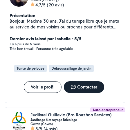
4,7/5
(20 avis)
Présentation
Bonjour, Maxime 30 ans. J'ai du temps libre que je mets
au service de mes voisins ou proches pour différents
services notamment : Peinture de maison ou
appartement neuf au pistolet, Taille de haie,
Dernier avis laissé par Isabelle : 5/5
débroussaillage, tonte de pelouse. Avec évacuation des
Il y a plus de 6 mois
Très bon travail . Personne très agréable .
déchets. Travail rapide et efficace. Discret,
sympathique et disponible. A bientôt
Tonte de pelouse
Débroussaillage de jardin
Voir le profil
Contacter
Auto-entrepreneur
Judikael Guillevic (Bro Roazhon Services)
Jardinage Nettoyage Bricolage
Goven (Goven)
5/5
(4 avis)