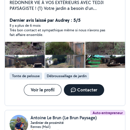
REDONNER VIE À VOS EXTÉRIEURS AVEC TEDJI
PAYSAGISTE ! (1) Votre jardin a besoin d'un
rafraîchissement ou d'un nettoyage profond ? Tedji et à
votre service pour transformer et assainir vos espaces
Dernier avis laissé par Audrey : 5/5
verts. (2) NOS INTERVENTIONS CLÉS : Taille de
Il y a plus de 6 mois
Très bon contact et sympathique même si nous n'avons pas
précision : haies, arbustes et taille spécifique d'arbres
fait affaire ensemble.
fruitiers. (3) ÉLAGAGE & ABATTAGE : entretien et
sécurisation de vos arbres. (4) Ramassage des feuilles
tomber au sol en automne passage du souffleur.
nettoyage de vos gouttières (5) ASSAINISSEMENT :
traitement de tout support contaminé et envahi par les
végétaux parasite mousses lichen pollution
verdissement. (6) Zéro encombre : évacuation de vos
Tonte de pelouse
Débroussaillage de jardin
déchets verts et enlèvement de vos encombrants.
POURQUOI CHOISIR TEDJI ? C'est la garantie d'un
travail soigné et d'un chantier livré parfaitement propre.
Voir le profil
Contacter
Ne vous souciez plus de l'évacuation je m'occupe de
tout !
Auto-entrepreneur
Antoine Le Brun (Le Brun Paysage)
Jardinier de proximité
Rennes (Mail)