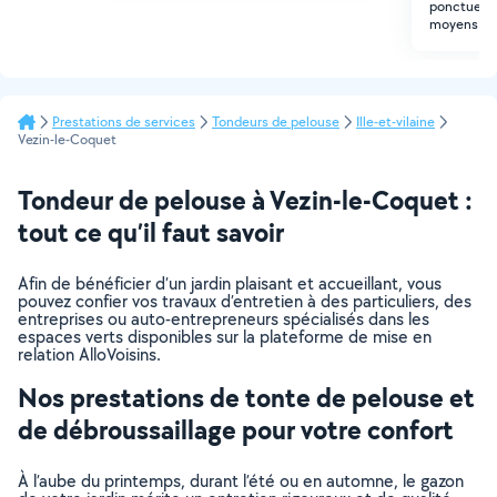
ponctuels .
moyens.
Prestations de services
Tondeurs de pelouse
Ille-et-vilaine
Vezin-le-Coquet
Tondeur de pelouse à Vezin-le-Coquet :
tout ce qu’il faut savoir
Afin de bénéficier d’un jardin plaisant et accueillant, vous
pouvez confier vos travaux d’entretien à des particuliers, des
entreprises ou auto-entrepreneurs spécialisés dans les
espaces verts disponibles sur la plateforme de mise en
relation AlloVoisins.
Nos prestations de tonte de pelouse et
de débroussaillage pour votre confort
À l’aube du printemps, durant l’été ou en automne, le gazon