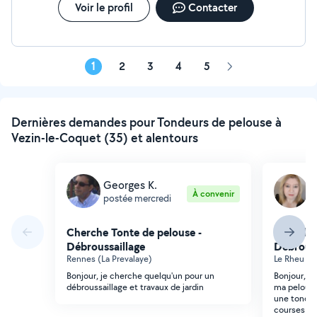
Voir le profil
Contacter
1
2
3
4
5
Page
suivante
Dernières demandes pour Tondeurs de pelouse à
Vezin-le-Coquet (35) et alentours
Georges K.
S
À convenir
postée mercredi
p
Cherche Tonte de pelouse -
Cherche 
Débroussaillage
Débrouss
Rennes (La Prevalaye)
Le Rheu (N
Bonjour, je cherche quelqu'un pour un
Bonjour, r
débroussaillage et travaux de jardin
ma pelouse 
une tondeu
courses et