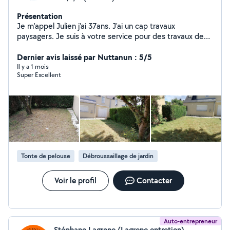
Présentation
Je m'appel Julien j'ai 37ans. J'ai un cap travaux
paysagers. Je suis à votre service pour des travaux de
jardinage (tonte, désherbage, semi pelouse, taille de
haie, élagage, pose de gazon synthétique, pose de
Dernier avis laissé par Nuttanun : 5/5
clôture) ou tous autre entretien de jardin. Je suis aussi à
Il y a 1 mois
Super Excellent
l'aise avec la peinture, nettoyage, pose d'étagères,
montage de meubles...
Tonte de pelouse
Débroussaillage de jardin
Voir le profil
Contacter
Auto-entrepreneur
Stéphane Lagrene (Lagrene entretien)