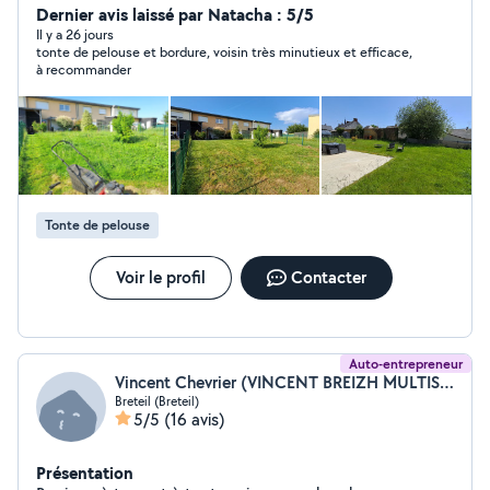
de pelouse #Taille de haies (laurier, thuya, photinia...)
Dernier avis laissé par Natacha : 5/5
#Désherbage & nettoyage de massifs #Évacuation des
Il y a 26 jours
tonte de pelouse et bordure, voisin très minutieux et efficace,
déchets verts inclus Les + : ->Matériel pro fourni
à recommander
(autonomie totale) ->Travail soigné & tarifs adaptés -
>Devis gratuit / Premier essai possible Contactez-moi
par messagerie ou téléphone !
Tonte de pelouse
Voir le profil
Contacter
Auto-entrepreneur
Vincent Chevrier (VINCENT BREIZH MULTISERVICES)
Breteil (Breteil)
5/5
(16 avis)
Présentation