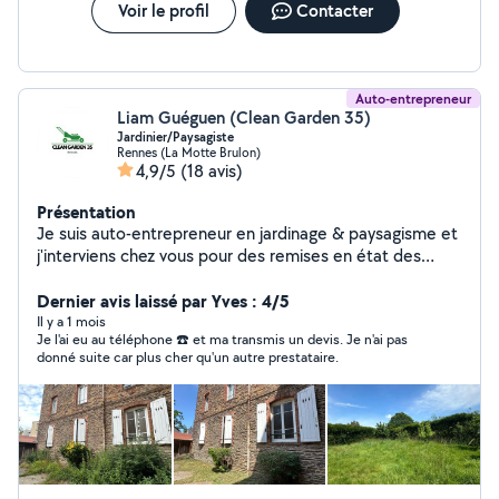
les devis son gratuit ou me contacter pour plus de
Voir le profil
Contacter
renseignements. Disponible de : 8h à 20h du lundi au
samedi Protéger votre maison et votre jardin car il
prenne soin de vous à bientôt merci
Auto-entrepreneur
Liam Guéguen (Clean Garden 35)
Jardinier/Paysagiste
Rennes (La Motte Brulon)
4,9/5
(18 avis)
Présentation
Je suis auto-entrepreneur en jardinage & paysagisme et
j'interviens chez vous pour des remises en état des
espaces extérieurs, voici mes prestations : -taille de
haies et d'arbustes -élagages légers -tonte de la
Dernier avis laissé par Yves : 4/5
pelouse -débrousaillage -évacuation des déchets
Il y a 1 mois
Je l'ai eu au téléphone ☎️ et ma transmis un devis. Je n'ai pas
végétaux -lavage haute pression/karcher -désherbage
donné suite car plus cher qu'un autre prestataire.
manuel et mécanique. Travail soigné, rapide et adapté à
votre budget. PAIEMENTS CESU ACCEPTES Je réalise
des devis gratuitement et rapidement sur demande.
J'émets des factures pour chaque client. Situé sur
Rennes, je me déplace sur ses alentours également.