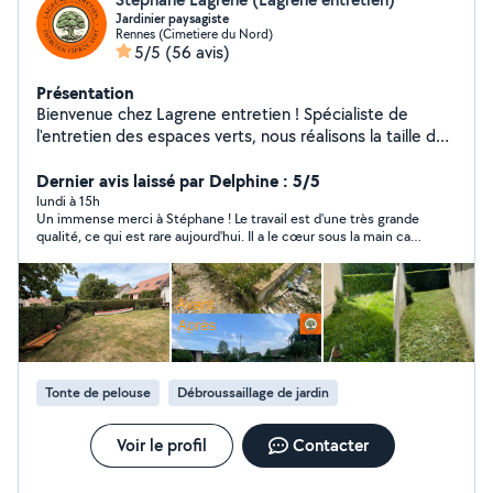
Jardinier paysagiste
Rennes (Cimetiere du Nord)
5/5
(56 avis)
Présentation
Bienvenue chez Lagrene entretien ! Spécialiste de
l'entretien des espaces verts, nous réalisons la taille de
haies, l'élagage, l'abattage, le débroussaillage, la tonte
et l'entretien de jardins. Nos équipes interviennent à
Dernier avis laissé par Delphine : 5/5
Rennes et dans toute l'Ille-et-Vilaine 35 ainsi qu'en
lundi à 15h
Un immense merci à Stéphane ! Le travail est d'une très grande
Seine-et-Marne 77 Travail soigné, devis gratuit et
qualité, ce qui est rare aujourd'hui. Il a le cœur sous la main car
intervention rapide.
il nous a permis de lui déposer dans son camions des déchets
verts que nous avions déjà. Et le résultat est incroyable. J'ai pris
des photos avant et cela n'a plus rien à voir. Pendant 5 heures,
sans aucune pause, il n'a cessé de travailler. Un grand merci
Stéphane. Delphine & Pascal
Tonte de pelouse
Débroussaillage de jardin
Voir le profil
Contacter