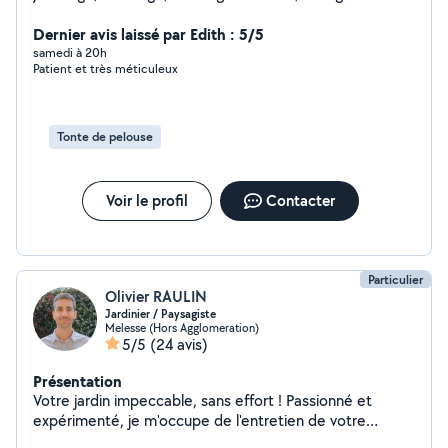
et voir plus. Également autres, qui peut rendre service à
toutes personnes. Très bon bricoleur et disponible
Dernier avis laissé par Edith : 5/5
samedi à 20h
Patient et très méticuleux
Tonte de pelouse
Voir le profil
Contacter
Particulier
Olivier RAULIN
Jardinier / Paysagiste
Melesse (Hors Agglomeration)
5/5
(24 avis)
Présentation
Votre jardin impeccable, sans effort ! Passionné et
expérimenté, je m'occupe de l'entretien de votre
extérieur avec soin et rigueur. Mes prestations : #Tonte