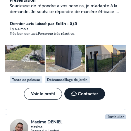
Présentation
Soucieuse de répondre a vos besoins, je m'adapte à la
demande. Je souhaite répondre de manière éfficace et
rapide, tout en prenant en compte les finitions. Je peux
proposer de nombreux services de bricolages,
Dernier avis laissé par Edith : 5/5
d'entretien interieur et exterieur, petit jardinage-
Il y a 4 mois
Très bon contact.Personne très réactive.
debroussaillage à definir.
Tonte de pelouse
Débroussaillage de jardin
Voir le profil
Contacter
Particulier
Maxime DENIEL
Maxime
Rennes (Le Landry)