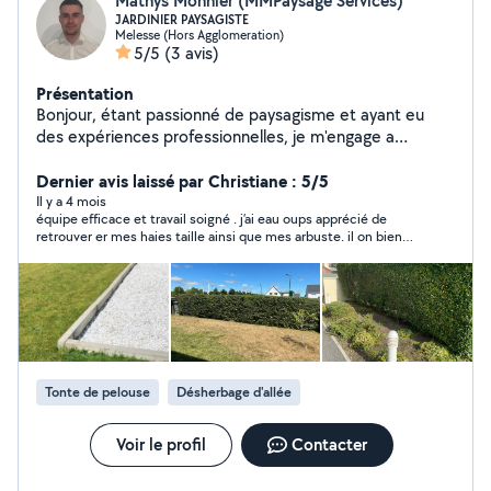
Mathys Monnier (MMPaysage Services)
JARDINIER PAYSAGISTE
Melesse (Hors Agglomeration)
5/5
(3 avis)
Présentation
Bonjour, étant passionné de paysagisme et ayant eu
des expériences professionnelles, je m'engage a
entretenir vos extérieurs (Taille de Haie,
Débroussaillage, Tonte de gazon, Entretien des massifs)
Dernier avis laissé par Christiane : 5/5
avec soin. Je peux, si vous le souhaitez, évacuer les
Il y a 4 mois
équipe efficace et travail soigné . j’ai eau oups apprécié de
déchets avec mon camion utilitaire et ma remorque.
retrouver er mes haies taille ainsi que mes arbuste. il on bien
nettoyé avant de partir à la déchetterie. je recommande à
100%
Tonte de pelouse
Désherbage d'allée
Voir le profil
Contacter