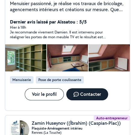
Menuisier passionné, je réalise vos travaux de bricolage,
agencements intérieurs et créations sur mesure. Que
ce soit pour un meuble unique ou une optimisation
d'espace, chaque projet est pensé dans le détail.
Dernier avis laissé par Aïssatou : 5/5
Découvrez mon univers sur Instagram @atelier_rivebois
Hier à 18h
Je recommande vivement Damien. Il est intervenu pour
réaligner les portes de mon meuble TV et le résultat est
impeccable. Très réactif, professionnel et à l’écoute, il a pris le
temps de faire les réglages avec soin. Merci pour ce travail de
qualité!
Menuiserie
Pose de porte coulissante
Voir le profil
Contacter
Auto-entrepreneur
Zamin Huseynov ((İbrahim) (Caspian-Plac))
Plaquiste-Aménagement intérieu
Rennes (La Touche)