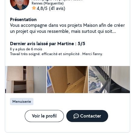
Rennes (Margueritte)
4,8/5
(41 avis)
Présentation
Vous accompagne dans vos projets Maison afin de créer
un projet qui vous ressemble, mais surtout qui soit
réalisable tant dans sa conception que
dans son financement. Réalise des plans 2D/3D, une
Dernier avis laissé par Martine : 5/5
étape souvent nécessaire pour mieux se projeter, et
Il y a plus de 6 mois
Travail très soigné. efficacité et simplicité . Merci Fanny.
optimiser les petits espaces. Vous
conseille/accompagne dans vos choix de travaux /
décoration. Monte seule ou avec vous, des meubles en
kit, pose de tringles/stores/cadres/luminaires Réalise
seule ou avec vous, des travaux de
peinture/ponçage/décoration/pose de papier
peint/pose de parquet flottant/crédence faïence
Réalise couture de rideaux/abat-jour.
Menuiserie
Voir le profil
Contacter