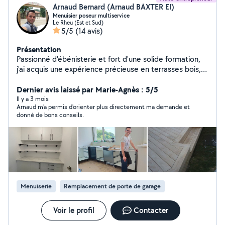
Arnaud Bernard (Arnaud BAXTER EI)
Menuisier poseur multiservice
Le Rheu (Est et Sud)
5/5
(14 avis)
Présentation
Passionné d'ébénisterie et fort d'une solide formation,
j'ai acquis une expérience précieuse en terrasses bois,
en bureau d'étude agencement, en pose
d'agencements, ainsi que dans la rénovation
Dernier avis laissé par Marie-Agnès : 5/5
immobilière. À chaque projet, je m'efforce d'allier savoir-
Il y a 3 mois
Arnaud m'a permis d'orienter plus directement ma demande et
faire traditionnel et techniques modernes pour offrir un
donné de bons conseils.
résultat à la hauteur de vos attentes. Contactez moi
pour discuter de vos besoins et donner vie à vos idées!
Menuiserie
Remplacement de porte de garage
Voir le profil
Contacter