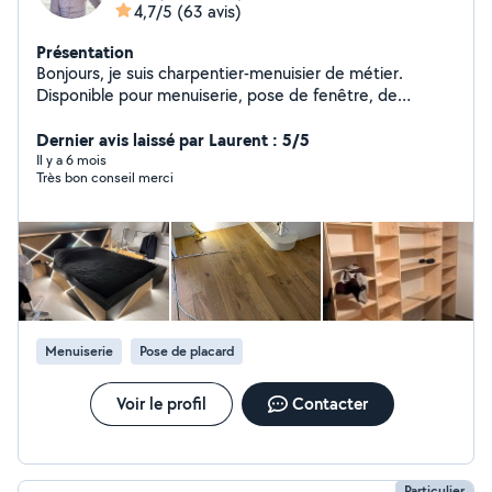
4,7/5
(63 avis)
Présentation
Bonjours, je suis charpentier-menuisier de métier.
Disponible pour menuiserie, pose de fenêtre, de
cuisine, parquet, terrasse , charpente, isolation, dans le
secteur de Rennes et ses alentours. N'hésitez pas à me
Dernier avis laissé par Laurent : 5/5
contacter pour discuter de vos projets. Léo
Il y a 6 mois
Très bon conseil merci
Menuiserie
Pose de placard
Voir le profil
Contacter
Particulier