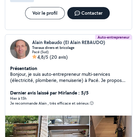
Voir le profil
Contacter
Auto-entrepreneur
Alain Rebaudo (EI Alain REBAUDO)
Travaux divers et bricolage
Pacé (Sud)
4,8/5
(20 avis)
Présentation
Bonjour, je suis auto-entrepreneur multi-services
(électricité, plomberie, menuiserie) à Pacé. Je propose
mes services aux personnes qui ont besoin d'un coup de
main ou qui ne trouvent pas d'entreprise professionnelle
Dernier avis laissé par Mirlande : 5/5
pour les aider. Je me limite au secteur proche de Pacé
Hier à 15h
Je recommande Alain , très efficace et sérieux.🙂
en Ille et vilaine. Je suis agréé auprès de la préfecture
au titre du service à la personne ce qui permet de
déduire de vos impôts mes prestations à hauteur de
50%