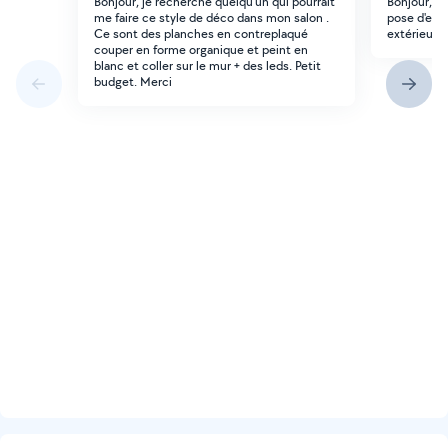
Bonjour, je recherche quelqu'un qui pourrait
Bonjour, je
me faire ce style de déco dans mon salon .
pose d'enc
Ce sont des planches en contreplaqué
extérieure.
couper en forme organique et peint en
blanc et coller sur le mur + des leds. Petit
budget. Merci