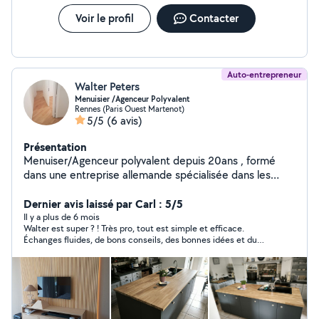
Voir le profil
Contacter
Auto-entrepreneur
Walter Peters
Menuisier /Agenceur Polyvalent
Rennes (Paris Ouest Martenot)
5/5
(6 avis)
Présentation
Menuiser/Agenceur polyvalent depuis 20ans , formé
dans une entreprise allemande spécialisée dans les
réalisations exceptionnelles, j'ai pu développer mon
savoir faire dans plus de 15 pays. Précision, efficacité et
Dernier avis laissé par Carl : 5/5
créativité sont mon standard. Un problème? Un
Il y a plus de 6 mois
Walter est super ? ! Très pro, tout est simple et efficace.
imprévu? Je suis le professionnel qu'il vous faut Vous
Échanges fluides, de bons conseils, des bonnes idées et du
avez des idées d'aménagement d'intérieur ou
beau boulot ☀️
d'extérieur? Moi je les réalise! Si jamais vous avez des
questions ou besoin d'un devis, n'hésitez pas, Au plaisir
de vous renseigner et d'être votre solution