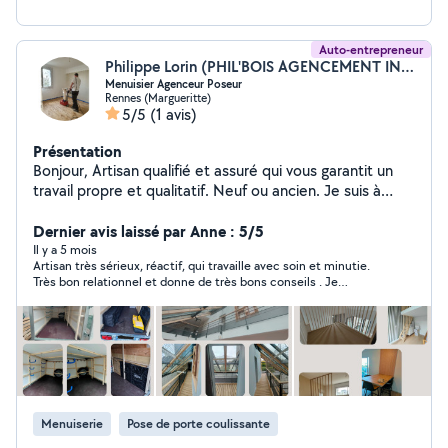
Auto-entrepreneur
Philippe Lorin (PHIL'BOIS AGENCEMENT INTERIEUR E.I.)
Menuisier Agenceur Poseur
Rennes (Margueritte)
5/5
(1 avis)
Présentation
Bonjour, Artisan qualifié et assuré qui vous garantit un
travail propre et qualitatif. Neuf ou ancien. Je suis à
votre écoute afin de réaliser vos projets
d'aménagements : pose et/ou conception. Sur mesure
Dernier avis laissé par Anne : 5/5
ou pas. Devis gratuit. Multi travaux: -Cuisine -Parquet -
Il y a 5 mois
Artisan très sérieux, réactif, qui travaille avec soin et minutie.
Dressing -Placard -Bibliothèque -Claustra -Meuble salle
Très bon relationnel et donne de très bons conseils . Je
de bain -Terrasse bois -Plomberie simple -Pose
recommande vivement
luminaires et accessoires décoratifs intérieur N'hésitez
pas à me contacter pour tous renseignements.
Assurance RC et décennale : April réf. 21115672401
Phil'Bois Agencement E.I. Lorin Philippe
Menuiserie
Pose de porte coulissante