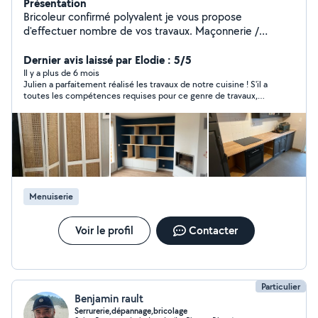
Présentation
Bricoleur confirmé polyvalent je vous propose
d'effectuer nombre de vos travaux. Maçonnerie /
Électricité / Placo / Menuiserie / Peinture / Carrelage /
Faïence / Démolition / Démontage / Charpente /
Dernier avis laissé par Elodie : 5/5
Terrasse / Espace Vert. Soigneux, réactif et efficace, je
Il y a plus de 6 mois
Julien a parfaitement réalisé les travaux de notre cuisine ! S'il a
reste à votre disposition si besoin. Julien
toutes les compétences requises pour ce genre de travaux,
nous avons apprécié sa très grande efficacité et les conseils
qu'il a su nous apporter. Julien est un très bon bricoleur, fiable,
digne de confiance et facile de contact. Merci Julien, nous
gardons votre contact précieusement et nous vous
recommandons chaleureusement !
Menuiserie
Voir le profil
Contacter
Particulier
Benjamin rault
Serrurerie,dépannage,bricolage