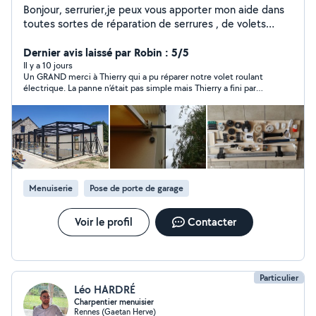
Bonjour, serrurier,je peux vous apporter mon aide dans
toutes sortes de réparation de serrures , de volets
roulants, soudure, portails, store banne,montage de
meubles, aménagement d'intérieur ( etagères, rideaux,
Dernier avis laissé par Robin : 5/5
luminaires, tableaux....ect ) merci
Il y a 10 jours
Un GRAND merci à Thierry qui a pu réparer notre volet roulant
électrique. La panne n’était pas simple mais Thierry a fini par
trouver une solution grâce à son expérience, et notre volet
fonctionne maintenant parfaitement. De plus, c’est une
personne très agréable. Je ne peux que vous le recommander.
Menuiserie
Pose de porte de garage
Voir le profil
Contacter
Particulier
Léo HARDRÉ
Charpentier menuisier
Rennes (Gaetan Herve)