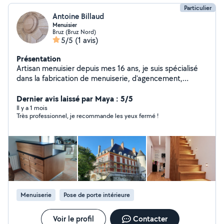
Particulier
Antoine Billaud
Menuisier
Bruz (Bruz Nord)
5/5
(1 avis)
Présentation
Artisan menuisier depuis mes 16 ans, je suis spécialisé
dans la fabrication de menuiserie, d'agencement,
escalier, parquet ainsi que du mobilier bois. Je réalise
mes ouvrages de A à Z.
Dernier avis laissé par Maya : 5/5
Il y a 1 mois
Très professionnel, je recommande les yeux fermé !
Menuiserie
Pose de porte intérieure
Voir le profil
Contacter