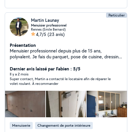
répondre à toutes vos demande et vous fournir un devis
personnalis. N'hésitez pas à me contacter
Particulier
Martin Launay
Menuisier professionnel
Rennes (Emile Bernard)
4,7/5
(23 avis)
Présentation
Menuisier professionnel depuis plus de 15 ans,
polyvalent. Je fais du parquet, pose de cuisine, dressing
sur mesure .. Menuiserie intérieure comme extérieur.
Cloison sèche et faux plafond Et bien sûr toutes genres
Dernier avis laissé par Fabien : 5/5
de bricoles Je suis minutieux et pro quelques soit la
Il y a 2 mois
Super contact, Martin a contacté le locataire afin de réparer le
mission !
volet roulant. À recommander
Menuiserie
Changement de porte intérieure