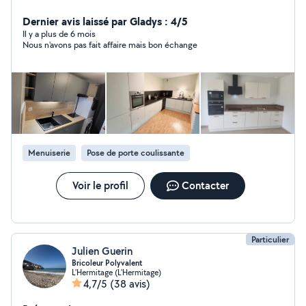
Je peux vous aider à réaliser différents projets de
travaux intérieurs, selon vos besoins.
Dernier avis laissé par Gladys : 4/5
Il y a plus de 6 mois
Nous n'avons pas fait affaire mais bon échange
Menuiserie
Pose de porte coulissante
Voir le profil
Contacter
Particulier
Julien Guerin
Bricoleur Polyvalent
L'Hermitage (L'Hermitage)
4,7/5
(38 avis)