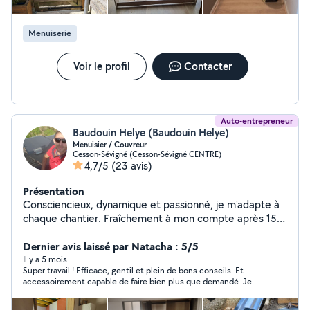
Menuiserie
Voir le profil
Contacter
Auto-entrepreneur
Baudouin Helye (Baudouin Helye)
Menuisier / Couvreur
Cesson-Sévigné (Cesson-Sévigné CENTRE)
4,7/5
(23 avis)
Présentation
Consciencieux, dynamique et passionné, je m'adapte à
chaque chantier. Fraîchement à mon compte après 15
ans dans le BTP en France et à l'étranger, votre projet
sera un défi, que nous remporterons ensemble.
Dernier avis laissé par Natacha : 5/5
Il y a 5 mois
Super travail ! Efficace, gentil et plein de bons conseils. Et
accessoirement capable de faire bien plus que demandé. Je ne
peux recommander cet artisan. Baudouin a identifié et réparer
une fuite dans ma toiture, provenant de la cheminée, tout en