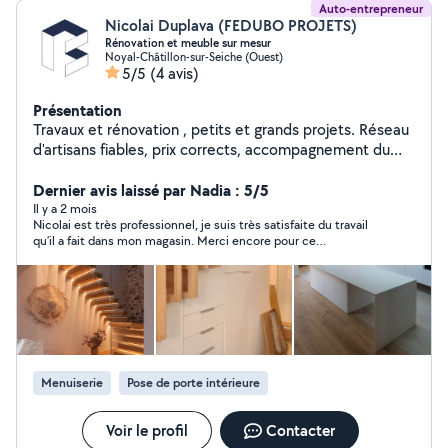
Auto-entrepreneur
Nicolai Duplava (FEDUBO PROJETS)
Rénovation et meuble sur mesur
Noyal-Châtillon-sur-Seiche (Ouest)
5/5
(4 avis)
Présentation
Travaux et rénovation , petits et grands projets. Réseau
d'artisans fiables, prix corrects, accompagnement du
début à la fin. Aménagement intérieur et fabrication des
meubles sur mesure. Devis rapide.
Dernier avis laissé par Nadia : 5/5
Il y a 2 mois
Nicolai est très professionnel, je suis très satisfaite du travail
qu’il a fait dans mon magasin. Merci encore pour ce
professionnalisme
Menuiserie
Pose de porte intérieure
Voir le profil
Contacter