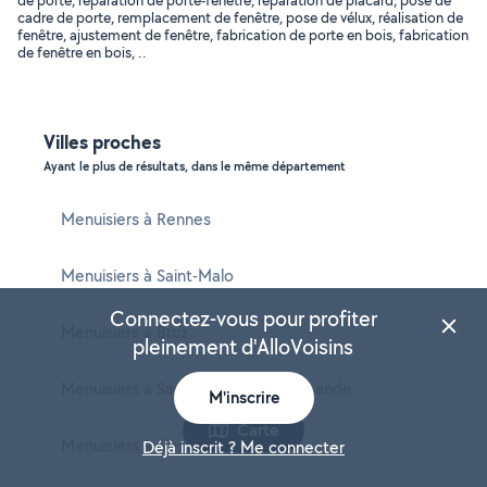
de porte, réparation de porte-fenêtre, réparation de placard, pose de
cadre de porte, remplacement de fenêtre, pose de vélux, réalisation de
fenêtre, ajustement de fenêtre, fabrication de porte en bois, fabrication
de fenêtre en bois, ..
Villes proches
Ayant le plus de résultats, dans le même département
Menuisiers à Rennes
Menuisiers à Saint-Malo
Connectez-vous pour profiter
Menuisiers à Bruz
pleinement d'AlloVoisins
Menuisiers à Saint-Jacques-de-la-Lande
M'inscrire
Carte
Menuisiers à Cesson-Sévigné
Déjà inscrit ? Me connecter