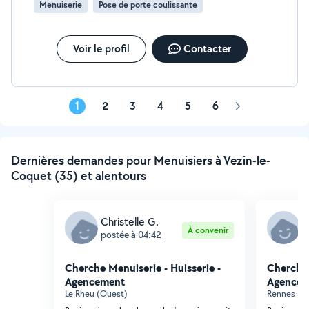
Menuiserie
Pose de porte coulissante
Voir le profil
Contacter
1
2
3
4
5
6
Page
suivante
Dernières demandes pour Menuisiers à Vezin-le-
Coquet (35) et alentours
Christelle G.
G
À convenir
postée à 04:42
p
Cherche Menuiserie - Huisserie -
Cherche 
Agencement
Agencem
Le Rheu (Ouest)
Rennes (La