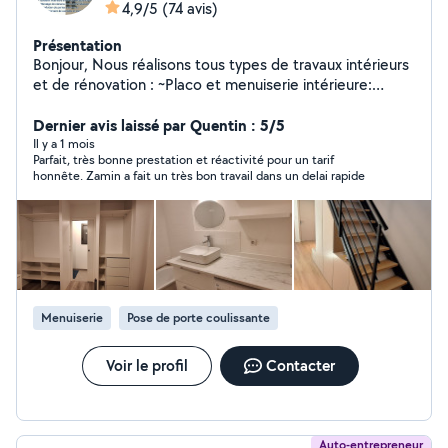
4,9/5
(74 avis)
Présentation
Bonjour, Nous réalisons tous types de travaux intérieurs
et de rénovation : ~Placo et menuiserie intérieure:
Cloisons, faux plafonds, murs TV, panneaux décoratifs,
isolation thermique et acoustique. ~Revêtements de sol
Dernier avis laissé par Quentin : 5/5
et finitions : pose de parquet, stratifié, linoleum,
Il y a 1 mois
Parfait, très bonne prestation et réactivité pour un tarif
carrelage, peinture et finitions diverses. ~Montage et
honnête. Zamin a fait un très bon travail dans un delai rapide
démontage de meubles : lits, armoires, cuisines,
bureaux, étagères, canapés montage. Démontage et
remontage lors d'un déménagement. ~Petits travaux et
bricolage : İnstallation de tringles à rideaux, lustres,
luminaires, étagères murales, fixation de téléviseurs.
~Travaux de rénovation. Rénovation complète de A à Z.
~Aide au déménagement : Chargement, déchargement
Menuiserie
Pose de porte coulissante
et déplacement d'objets lourds. Sérieux, ponctuels et
efficaces, nous travaillons avec soin et
professionnalisme. La satisfaction de nos clients est
Voir le profil
Contacter
notre priorité. Cordialement.
Auto-entrepreneur