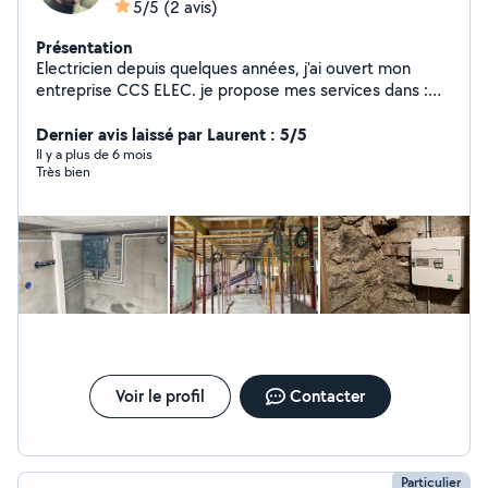
5/5
(2 avis)
Présentation
Electricien depuis quelques années, j'ai ouvert mon
entreprise CCS ELEC. je propose mes services dans :
électricité générale, contrôle d'accès & interphonie,
alarme intrusion et vidéosurveillance. Mes qualités sont
Dernier avis laissé par Laurent : 5/5
le professionnalisme, le respect des lieux et la propreté
Il y a plus de 6 mois
Très bien
du travail. Vous pouvez me retrouver sur internet en
tapant ccs elec
Voir le profil
Contacter
Particulier