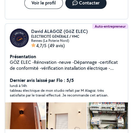
Voir le profil
Contacter
Auto-entrepreneur
David ALAGOZ (GöZ ELEC)
ÉLECTRICITÉ GÉNÉRALE / VMC
Rennes (La Poterie Nord)
4,7/5
(49 avis)
Présentation
GÖZ ELEC -Rénovation -neuve -Dépannage -certificat
de conformité -vérification installation électrique -
tableau électrique -VMC remplacement et entretien
annuel -Alarme Pour tout vos projets de rénovation ou
Dernier avis laissé par Flo : 5/5
neuve une équipe complet de tous les corps de métier
lundi à 14h
tableau électrique de mon studio refait par M Alagoz. très
dont vous avez besoin selon vos projets. Vous pouvez
satisfaite par le travail effectué. Je recommande cet artisan.
nous contacter via par mail ou téléphone nous serons
ravie de vous accueillir et en discuter selon vos projets
afin de mieux répondre à vos attentes.