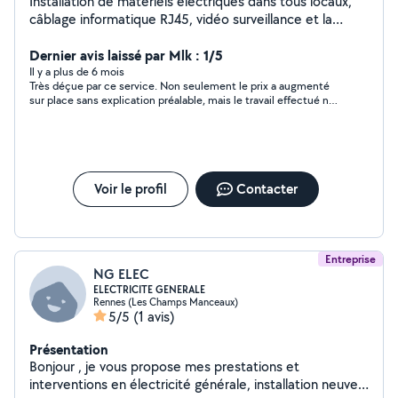
Installation de matériels électriques dans tous locaux,
câblage informatique RJ45, vidéo surveillance et la
télésurveillance, la fibre, vmc
Dernier avis laissé par Mlk : 1/5
Il y a plus de 6 mois
Très déçue par ce service. Non seulement le prix a augmenté
sur place sans explication préalable, mais le travail effectué ne
respectait pas le plan initial. Il semblait improviser au fur et à
mesure, sans suivre les étapes de montage. De plus, une pièce
de la chaise de relaxation a été cassée, et il a attribué cela à un
défaut de fabrication, sans pouvoir expliquer clairement ce qui
s'était passé. Je déconseille vivement ce service.
Voir le profil
Contacter
Entreprise
NG ELEC
ELECTRICITE GENERALE
Rennes (Les Champs Manceaux)
5/5
(1 avis)
Présentation
Bonjour , je vous propose mes prestations et
interventions en électricité générale, installation neuves