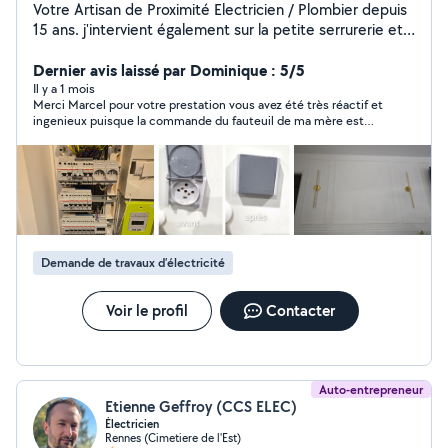
Votre Artisan de Proximité Electricien / Plombier depuis
15 ans. j'intervient également sur la petite serrurerie et
menuiserie interieure. J'intervient sur bassin Rennais et
Dernier avis laissé par Dominique : 5/5
Ille-et-Villaine sur demande. www mti35 fr
Il y a 1 mois
Merci Marcel pour votre prestation vous avez été très réactif et
ingenieux puisque la commande du fauteuil de ma mère est
réparée ce qui n'était pas gagné je vous recommande sans
hésitation
Demande de travaux d’électricité
Voir le profil
Contacter
Auto-entrepreneur
Etienne Geffroy (CCS ELEC)
Électricien
Rennes (Cimetiere de l'Est)