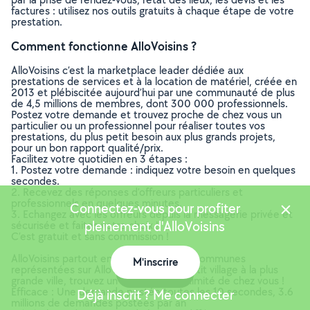
factures : utilisez nos outils gratuits à chaque étape de votre
prestation.
Comment fonctionne AlloVoisins ?
AlloVoisins c’est la marketplace leader dédiée aux
prestations de services et à la location de matériel, créée en
2013 et plébiscitée aujourd’hui par une communauté de plus
de 4,5 millions de membres, dont 300 000 professionnels.
Postez votre demande et trouvez proche de chez vous un
particulier ou un professionnel pour réaliser toutes vos
prestations, du plus petit besoin aux plus grands projets,
pour un bon rapport qualité/prix.
Facilitez votre quotidien en 3 étapes :
1. Postez votre demande : indiquez votre besoin en quelques
secondes.
2. Recevez des réponses d’offreurs particuliers et
professionnels en quelques minutes.
Connectez-vous pour profiter
3. Echangez avec les offreurs depuis la messagerie privée et
pleinement d'AlloVoisins
sécurisée et faites votre choix !
C’est gratuit et sans commission !
AlloVoisins partout en France : 35 000 communes
M'inscrire
représentées sur AlloVoisins, du plus petit village à la plus
Carte
grande ville, trouvez un membre à proximité de chez vous !
Efficace : Une demande postée toutes les 10 secondes, 3.6
Déjà inscrit ? Me connecter
millions de demandes postées par an