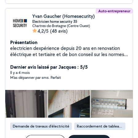
Auto-entrepreneur
Yvan Gaucher (Homesecurity)
Electricien home security 35
Chartres-de-Bretagne (Centre Ouest)
4,2/5
(48 avis)
Présentation
electricien dexpérience depuis 20 ans en renovation
éléctrique et tertiaire et de bon conseil sur les normes
en vigueur ponctuel travail soigné et à l'ecoute des gens
...mes prestations sont payantes et fixes.(garantie
Dernier avis laissé par Jacques : 5/5
décenale ok) spécialisé dans les systemes de sureté et
Il y a 4 mois
M'as dépanner par sms. Parfait
systemes domotiques incendie informatique cablage
réseau IP et v ideophone avec application smartphone.
pose de système vidéosurveillance home caméra
connectée sur smartphone sans abonnement .contre
les intrus indésirables une maison protégée cest une
maison non visitée https://youtu.be/F5kYss9Fv04
Demande de travaux d’électricité
Raccordement de tableau électrique