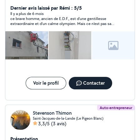
ou rénovation ainsi que pose et programmation des
caméras vidéo survelance, création des cloisons sèches
Dernier avis laissé par Rémi : 5/5
et faux plafonds, nous intervenons dans tout le
Il y a plus de 6 mois
ce brave homme, ancien de E.D.F., est d'une gentillesse
département de l'île et vilaine.
extraordinaire et d'un calme olympien. Mais ce n'est pas sa
qualité première, il effectué un travail soigné et très
professionnel. Il est très arrangeant, et exécute exactement ce
que vous lui demandez. Le nombre d'étoiles est trop restreint
pour son travail, s'il y avait 10 étoiles, il les aurait méritées.
Voir le profil
Contacter
Auto-entrepreneur
Stevenson Thimon
Saint-Jacques-de-la-Lande (Le Pigeon Blanc)
3,3/5
(3 avis)
Présentation