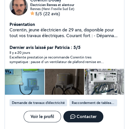
Électricien Rennes et alentour
Rennes (Henri Freville Sud Est)
5/5
(22 avis)
Présentation
Corentin, jeune électricien de 29 ans, disponible pour
tout vos travaux électriques. Courant fort : - Dépannage
- Rénovation électrique - Déplacement ou ajout de
prise. - Travaux sur tableau électrique - Ajout d une prise
Dernier avis laissé par Patricia : 5/5
renforcée pour recharge voiture électrique. - Pose de
Il y a 20 jours
Excellente prestation je recommande Corentin tres
luminaire ou ajout de point lumineux - Plein d autres. ou
sympatique : pause d’ un ventilateur de plafond remise en
courant faible : - Interphonie - Caméra de surveillance -
conformite d 'une prise de courant puis deplacement d’un
Centrale d alarme - Détecteur de présence -
plafonnier.
Générateur de brouillard - Plein d autres Tarifs : 60e la
première heure, 45e de l heure les suivantes (30 euros
minimum d intervention). (Si vous êtes trop loin, 1 trajet
pour vous, 1 trajet pour moi)
Demande de travaux d’électricité
Raccordement de tableau électrique
Voir le profil
Contacter