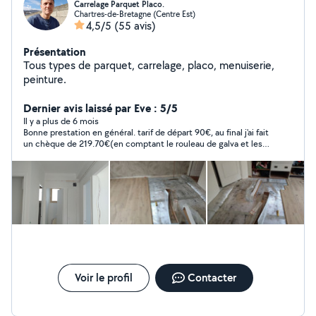
Carrelage Parquet Placo.
Chartres-de-Bretagne (Centre Est)
4,5/5
(55 avis)
Présentation
Tous types de parquet, carrelage, placo, menuiserie,
peinture.
Dernier avis laissé par Eve : 5/5
Il y a plus de 6 mois
Bonne prestation en général. tarif de départ 90€, au final j'ai fait
un chèque de 219.70€(en comptant le rouleau de galva et les 2
sacs de mortier). Le tout pour l'enlèvement de la faïence 2m2
et le rebouchage du mur. Je recommande Jami qui fait son
travail jusqu'au bout.
Voir le profil
Contacter