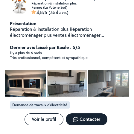
Réparation & instalation plus.
Rennes (La Poterie Sud)
4,8/5
(354 avis)
Présentation
Réparation & installation plus Réparation
électroménager plus ventes électroménager
reconditionné avec garantie Réparation plomberie et
instalation Montage meuble en kit Pose cuisine
Dernier avis laissé par Basile : 5/5
Réparation serrure Électricité Réparation et instalation
Il y a plus de 6 mois
Très professionnel, compétent et sympathique
pompe à chaleur (clim) instalation télévision,tringle à
rideau,étagère extr.. Réparation volet manuelle et
électrique N'hésite pas. Zero.six .zero. deux. vigne
.quatre. soixante .un .dix .sept.
Demande de travaux d’électricité
Voir le profil
Contacter