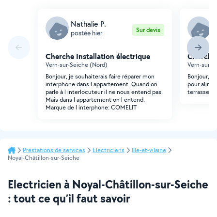
Nathalie P.
B
Sur devis
postée hier
p
Cherche Installation électrique
Cherche 
Vern-sur-Seiche (Nord)
Vern-sur-S
Bonjour, je souhaiterais faire réparer mon
Bonjour, J'
interphone dans l appartement. Quand on
pour alime
parle à l interlocuteur il ne nous entend pas.
terrasse en
Mais dans l appartement on l entend.
Marque de l interphone: COMELIT
Prestations de services
Electriciens
Ille-et-vilaine
Noyal-Châtillon-sur-Seiche
Electricien à Noyal-Châtillon-sur-Seiche
: tout ce qu’il faut savoir