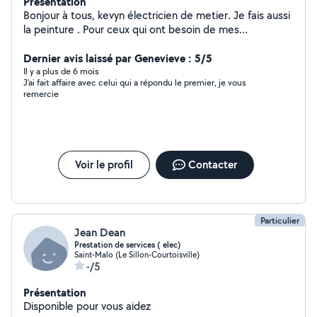
Présentation
Bonjour à tous, kevyn électricien de metier. Je fais aussi
la peinture . Pour ceux qui ont besoin de mes
compétences nhésitez pas à me contacter .
Cordialement .
Dernier avis laissé par Genevieve : 5/5
Il y a plus de 6 mois
J'ai fait affaire avec celui qui a répondu le premier, je vous
remercie
Voir le profil
Contacter
Particulier
Jean Dean
Prestation de services ( elec)
Saint-Malo (Le Sillon-Courtoisville)
-/5
Présentation
Disponible pour vous aidez