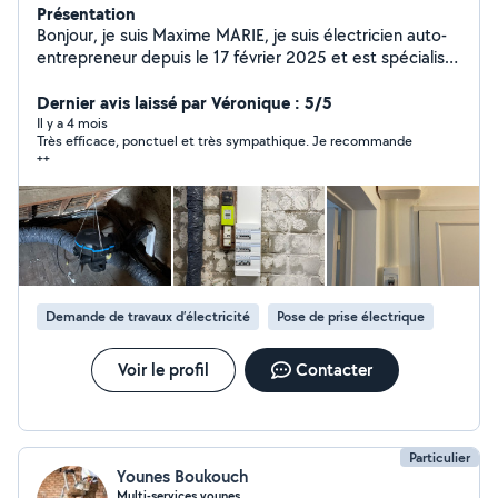
Présentation
Bonjour, je suis Maxime MARIE, je suis électricien auto-
entrepreneur depuis le 17 février 2025 et est spécialisé
dans la rénovation de maison/appartements/garage,
mise en conformité, mise aux normes, mise en sécurité.
Dernier avis laissé par Véronique : 5/5
Je suis de saint coulomb et accepte de me déplacer
Il y a 4 mois
Très efficace, ponctuel et très sympathique. Je recommande
dans un rayon de 25-30 km N'hésitez pas à me
++
contacter si vous avez un projet électrique que l'on
pourrait aborder ensemble. Cordialement Maxime
MARIE
Demande de travaux d’électricité
Pose de prise électrique
Voir le profil
Contacter
Particulier
Younes Boukouch
Multi-services younes