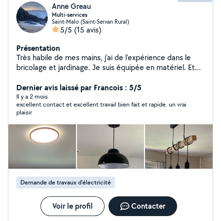
Anne Greau
Multi-services
Saint-Malo (Saint-Servan Rural)
5/5
(15 avis)
Présentation
Très habile de mes mains, j'ai de l'expérience dans le
bricolage et jardinage. Je suis équipée en matériel. Et
j'interviens aussi dans l'accompagnement de personnes
dépendantes pour des déplacements et courses ainsi
Dernier avis laissé par Francois : 5/5
que du soutien scolaire.
Il y a 2 mois
excellent contact et excellent travail bien fait et rapide. un vrai
plaisir
Demande de travaux d’électricité
Voir le profil
Contacter