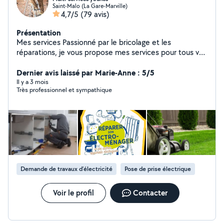
Saint-Malo (La Gare-Marville)
4,7/5
(79 avis)
Présentation
Mes services Passionné par le bricolage et les
réparations, je vous propose mes services pour tous vos
petits travaux à domicile. Réparation d'appareils en
panne : électroménager, ainsi que petits travaux
Dernier avis laissé par Marie-Anne : 5/5
d'électricité du bâtiment. Montage et assemblage de
Il y a 3 mois
Très professionnel et sympathique
meubles, canapés, lits et autres équipements. Travaux
de bricolage intérieur et extérieur : installation de
tableaux, miroirs, téléviseurs, étagères et divers
accessoires. Entretien de jardin : tonte de pelouse et
petits travaux de jardinage. Sérieux, soigneux et
efficace, je m'engage à réaliser un travail de qualité
adapté à vos besoins.
Demande de travaux d’électricité
Pose de prise électrique
Voir le profil
Contacter