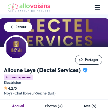
Retour
Partager
Partager
Alioune Leye (Electel Services)
Auto-entrepreneur
Électricien
4,2/5
Noyal-Châtillon-sur-Seiche (Est)
Accueil
Photos
(
3
)
Avis (5)