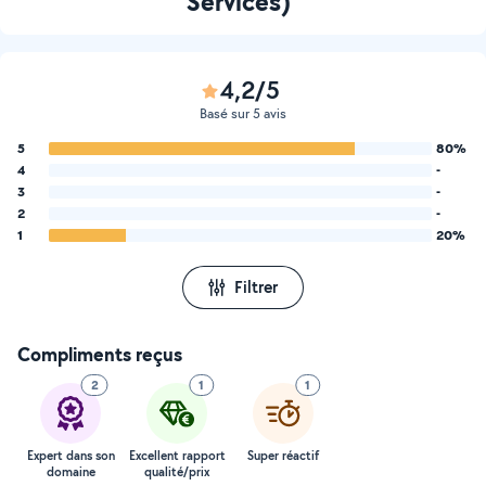
Services)
4,2/5
Basé sur 5 avis
5
80%
4
-
3
-
2
-
1
20%
Filtrer
Compliments reçus
2
1
1
Expert dans son
Excellent rapport
Super réactif
domaine
qualité/prix