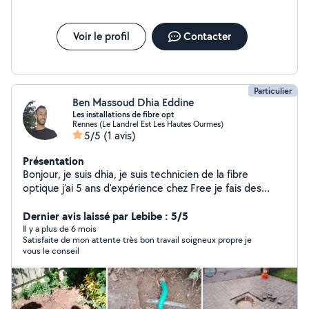
Voir le profil
Contacter
Particulier
Ben Massoud Dhia Eddine
Les installations de fibre opt
Rennes (Le Landrel Est Les Hautes Ourmes)
5/5
(1 avis)
Présentation
Bonjour, je suis dhia, je suis technicien de la fibre
optique j'ai 5 ans d'expérience chez Free je fais des
installations compliqué de bouchage du fourreau
recherche des trappes intermédiaire service SAV 24/24
Dernier avis laissé par Lebibe : 5/5
7/7
Il y a plus de 6 mois
Satisfaite de mon attente très bon travail soigneux propre je
vous le conseil