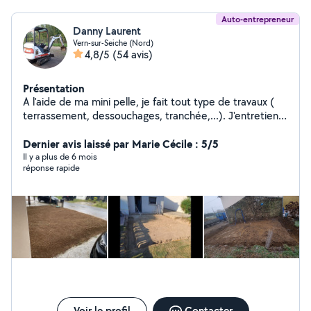
Auto-entrepreneur
Danny Laurent
Vern-sur-Seiche (Nord)
4,8/5
(54 avis)
Présentation
A l'aide de ma mini pelle, je fait tout type de travaux (
terrassement, dessouchages, tranchée,...). J'entretiens
les espaces verts ( taille de haie, tonte de pelouse,
création de pelouse, abattage d'arbres...) Je fait aussi
Dernier avis laissé par Marie Cécile : 5/5
de la mécanique sur tout type de véhicules.
Il y a plus de 6 mois
réponse rapide
Voir le profil
Contacter