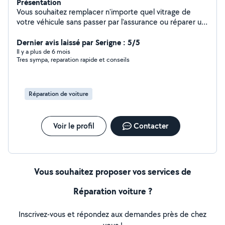
Présentation
Vous souhaitez remplacer n'importe quel vitrage de
votre véhicule sans passer par l'assurance ou réparer un
impact sur votre pare-brise, je suis la personne qu'il vous
faut. Vous fournissez votre vitrage et je vous le
Dernier avis laissé par Serigne : 5/5
remplace.
Il y a plus de 6 mois
Tres sympa, reparation rapide et conseils
Réparation de voiture
Voir le profil
Contacter
Vous souhaitez proposer vos services de
Réparation voiture ?
Inscrivez-vous et répondez aux demandes près de chez