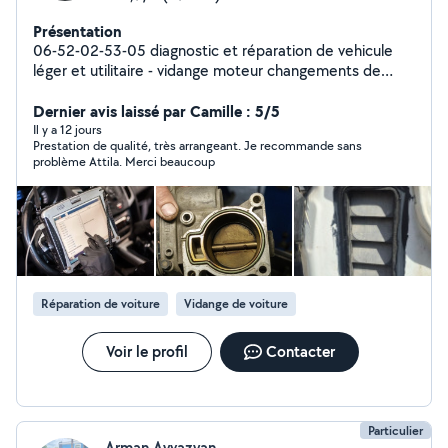
Présentation
06-52-02-53-05 diagnostic et réparation de vehicule
léger et utilitaire - vidange moteur changements de
filtres (huile,air,carburant, habitacle). - changement de
plaquettes et disques de frein - purge de liquides
Dernier avis laissé par Camille : 5/5
(freins, refroidissement, direction assistée > -
Il y a 12 jours
Prestation de qualité, très arrangeant. Je recommande sans
Remplacement alternateurs et batteries remplacement
problème Attila. Merci beaucoup
de courroies de distribution Remplacement des pneus
rénovation des phares Remplacement amortisseur
Remplacement de toutes les pièces du train avant ou
train arrière
Réparation de voiture
Vidange de voiture
Voir le profil
Contacter
Particulier
Arman Ayvazyan