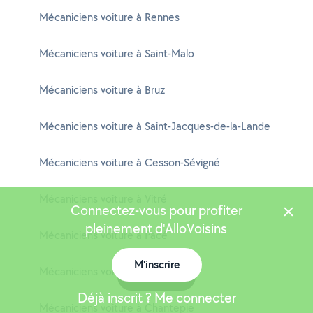
Mécaniciens voiture à Rennes
Mécaniciens voiture à Saint-Malo
Mécaniciens voiture à Bruz
Mécaniciens voiture à Saint-Jacques-de-la-Lande
Mécaniciens voiture à Cesson-Sévigné
Mécaniciens voiture à Vitré
Connectez-vous pour profiter
pleinement d'AlloVoisins
Mécaniciens voiture à Pacé
M'inscrire
Mécaniciens voiture à Fougères
Carte
Déjà inscrit ? Me connecter
Mécaniciens voiture à Chantepie