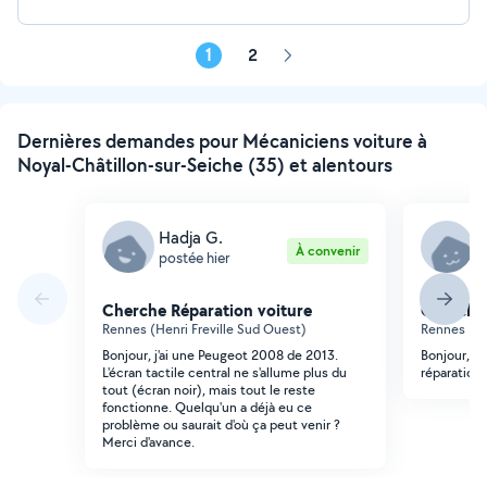
1
2
Page
suivante
Dernières demandes pour Mécaniciens voiture à
Noyal-Châtillon-sur-Seiche (35) et alentours
Hadja G.
J
À convenir
postée hier
p
Cherche Réparation voiture
Cherche 
Rennes (Henri Freville Sud Ouest)
Rennes (Le
Bonjour, j'ai une Peugeot 2008 de 2013.
Bonjour, B
L'écran tactile central ne s'allume plus du
réparation
tout (écran noir), mais tout le reste
fonctionne. Quelqu'un a déjà eu ce
problème ou saurait d'où ça peut venir ?
Merci d'avance.