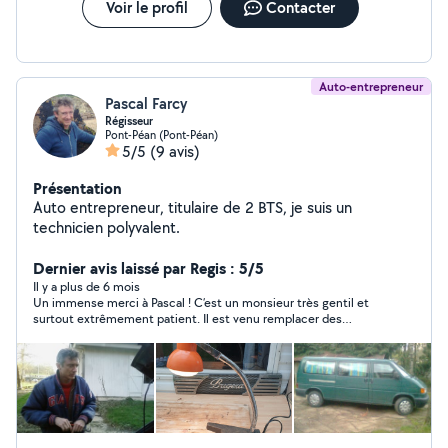
Voir le profil
Contacter
Auto-entrepreneur
Pascal Farcy
Régisseur
Pont-Péan (Pont-Péan)
5/5
(9 avis)
Présentation
Auto entrepreneur, titulaire de 2 BTS, je suis un
technicien polyvalent.
Dernier avis laissé par Regis : 5/5
Il y a plus de 6 mois
Un immense merci à Pascal ! C’est un monsieur très gentil et
surtout extrêmement patient. Il est venu remplacer des
aérations en plastique sur ma voiture, une intervention bien
plus complexe que prévu… mais grâce à sa persévérance et
son sérieux, mission réussie ! Pascal travaille avec soin,
curiosité et professionnalisme. Je le recommande vivement à
tous les demandeurs : vous pouvez lui faire confiance les yeux
fermés. Encore bravo et merci pour ton aide, Pascal !