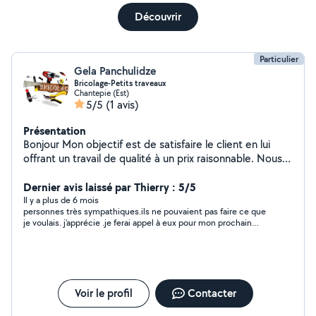
Découvrir
Particulier
Gela Panchulidze
Bricolage-Petits traveaux
Chantepie (Est)
5/5
(1 avis)
Présentation
Bonjour Mon objectif est de satisfaire le client en lui
offrant un travail de qualité à un prix raisonnable. Nous
sommes à votre service à tout moment. Je me ferai un
plaisir de vous rendre service mes chers voisins. Je me
Dernier avis laissé par Thierry : 5/5
déplace dans les alentours. Tous les services pour
Il y a plus de 6 mois
personnes très sympathiques.ils ne pouvaient pas faire ce que
réussir votre projet. N'hésitez pas à me contacter.
je voulais. j'apprécie .je ferai appel à eux pour mon prochain
projet
Voir le profil
Contacter