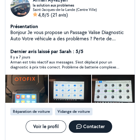
la solution aux problemes
Saint-Jacques-de-la-Lande (Centre Ville)
4,8/5
(21 avis)
Présentation
Bonjour Je vous propose un Passage Valise Diagnostic
Auto Votre véhicule a des problèmes ? Perte de
puissance, comportement bizarre voyant allumé etc .?
Lire et effacer les défauts. voyant moteur etc..... Valise
Dernier avis laissé par Sarah : 5/5
diagnostique professionnelle. Pour les tarif demander
Il y a 7 jours
Arman est très réactif aux messages. S'est déplacé pour un
mp Merci à vous
diagnostic à prix très correct. Problème de batterie complexe
et pas encore résolu mais va se renseigner sur le soucis pour
essayer de le résoudre.
Réparation de voiture
Vidange de voiture
Voir le profil
Contacter