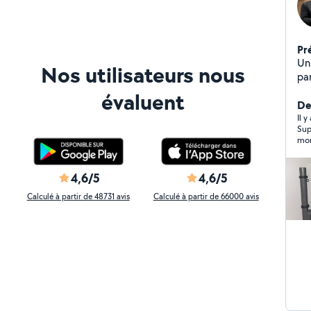
Pr
Un 
Nos utilisateurs nous
panne On a toujours beso
po
évaluent
int
Der
Dépannages
Il 
Sup
Pr
mon besoin Résult
se
et 
4,6/5
4,6/5
Calculé à partir de 48731 avis
Calculé à partir de 66000 avis