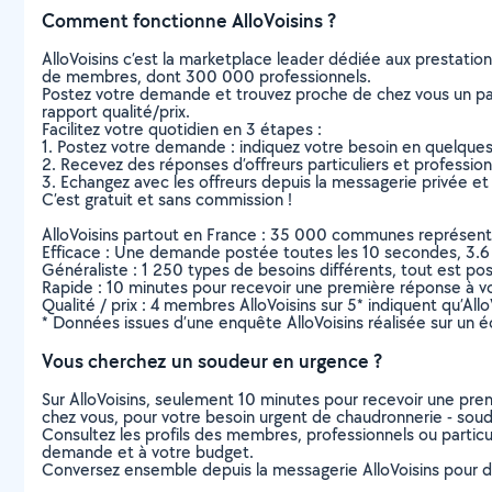
Comment fonctionne AlloVoisins ?
AlloVoisins c’est la marketplace leader dédiée aux prestatio
de membres, dont 300 000 professionnels.
Postez votre demande et trouvez proche de chez vous un parti
rapport qualité/prix.
Facilitez votre quotidien en 3 étapes :
1. Postez votre demande : indiquez votre besoin en quelque
2. Recevez des réponses d’offreurs particuliers et professio
3. Echangez avec les offreurs depuis la messagerie privée et 
C’est gratuit et sans commission !
AlloVoisins partout en France : 35 000 communes représentées 
Efficace : Une demande postée toutes les 10 secondes, 3.6
Généraliste : 1 250 types de besoins différents, tout est poss
Rapide : 10 minutes pour recevoir une première réponse à 
Qualité / prix : 4 membres AlloVoisins sur 5* indiquent qu’All
* Données issues d’une enquête AlloVoisins réalisée sur un é
Vous cherchez un soudeur en urgence ?
Sur AlloVoisins, seulement 10 minutes pour recevoir une p
chez vous, pour votre besoin urgent de chaudronnerie - sou
Consultez les profils des membres, professionnels ou particuli
demande et à votre budget.
Conversez ensemble depuis la messagerie AlloVoisins pour de