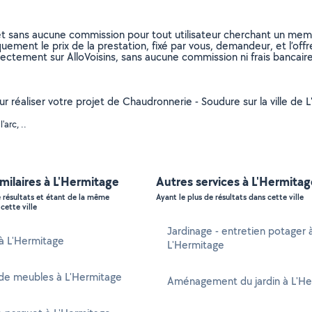
et sans aucune commission pour tout utilisateur cherchant un membre
uement le prix de la prestation, fixé par vous, demandeur, et l’offr
rectement sur AlloVoisins, sans aucune commission ni frais bancaire
ur réaliser votre projet de Chaudronnerie - Soudure sur la ville de L
arc, ..
imilaires à L'Hermitage
Autres services à L'Hermitag
e résultats et étant de la même
Ayant le plus de résultats dans cette ville
cette ville
Jardinage - entretien potager 
 à L'Hermitage
L'Hermitage
de meubles à L'Hermitage
Aménagement du jardin à L'He