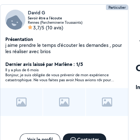
Particulier
David G
Savoir être a l'écoute
Rennes (Parcheminerie Toussaints)
3,7/5
(10 avis)
Présentation
j aime prendre le temps d'écouter les demandes , pour
les réaliser avec brios
Dernier avis laissé par Marlène : 1/5
Il y a plus de 6 mois
Bonjour, je suis obligée de vous prévenir de mon expérience
catastrophique. Ne vous faites pas avoir.Nous avions rdv pour
construire un abris. Il est venu , en retard , et a commencé à
I
construire cet abri pendant que je n'étais pas là car j'avais
d'autres rdv. Il m'a rappelé en me disant qu'il y avait une pièce
de cassé et qu'il faudrait fixer un autre rdv car il allait souder la
pièce et terminer a construire cet abris un autre jour. J'ai été
obligé de le payer pour qu'il revienne.aujourd'hui, je n'ai plus de
nouvelle . Il lit mes msg sans me répondre. je me trouve avec
un abris que je ne peux pas renvoyer et 100 euros en moins. Je
devais faire cet abris pour laisser mon logement car je n'ai plus
d'argent. J'ai essayer de proposer d'autres solutions mais pas de
réponse. Je changerai mon avis si la situation change. N'ayez
Voir le profil
Contacter
pas confiance.Les faux avis ça existe.incompétent,c'est un