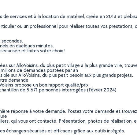
ns de services et à la location de matériel, créée en 2013 et plébi
culier ou un professionnel pour réaliser toutes vos prestations, d
s secondes.
nnels en quelques minutes.
sécurisée et faites votre choix !
sur AlloVoisins, du plus petit village à la plus grande ville, tro
 millions de demandes postées par an
ible sur AlloVoisins, du plus petit besoin aux plus grands projets.
votre demande
oVoisins propose un bon rapport qualité/prix
chantillon de 5 671 personnes interrogées (Février 2024)
remière réponse à votre demande. Postez votre demande et trouve
dure
ers, qui vous ont contacté. Présentation, photos de réalisation, exp
s échanges sécurisés et efficaces grâce aux outils intégrés.