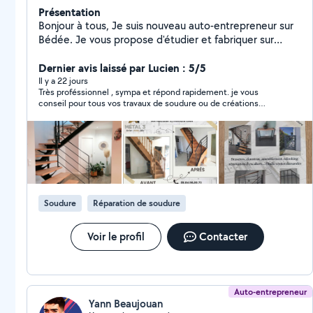
Présentation
Bonjour à tous, Je suis nouveau auto-entrepreneur sur
Bédée. Je vous propose d'étudier et fabriquer sur
mesure des escaliers, ou relooking d'escaliers, garde-
corps, verrières, mobilier, braséros, portillons, portails
Dernier avis laissé par Lucien : 5/5
.... Je vous propose également de réaliser des
Il y a 22 jours
Très proféssionnel , sympa et répond rapidement. je vous
soudures sur l'acier, l'inox et l'aluminium pour toutes vos
conseil pour tous vos travaux de soudure ou de créations
demandes de réparations. N'hésitez pas à me
diverses , travail soignés.. encore merci
contacter pour plus de renseignements. Anthony
Soudure
Réparation de soudure
Voir le profil
Contacter
Auto-entrepreneur
Yann Beaujouan