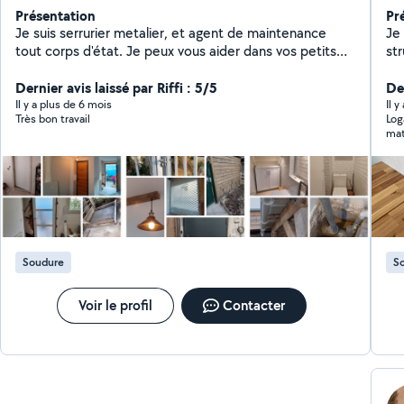
Présentation
Pr
Je suis serrurier metalier, et agent de maintenance
Je
tout corps d'état. Je peux vous aider dans vos petits
str
travaux et dépannage avec plaisir.
su
Dernier avis laissé par Riffi : 5/5
mét
Der
d'o
Il y a plus de 6 mois
Il 
Très bon travail
Log
peu
mat
ég
dex
(s
Po
In
so
Soudure
S
Voir le profil
Contacter