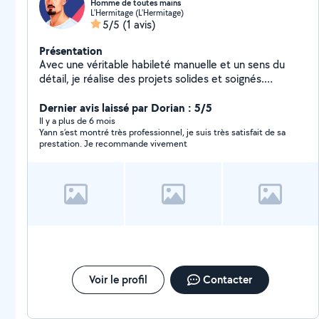
Homme de toutes mains
L'Hermitage (L'Hermitage)
5/5
(1 avis)
Présentation
Avec une véritable habileté manuelle et un sens du
détail, je réalise des projets solides et soignés.
Ingénieux et autonome, je sais m'adapter à toutes les
situations et trouver des solutions efficaces, même aux
Dernier avis laissé par Dorian : 5/5
problèmes les plus complexes. Mon atelier personnel,
Il y a plus de 6 mois
Yann s’est montré très professionnel, je suis très satisfait de sa
richement équipé en outillage et en machines, me
prestation. Je recommande vivement
permet de concrétiser des projets variés, qu'il s'agisse
de réparations, de créations sur mesure ou
d'aménagements complets. Passionné et patient, je
prends plaisir à donner vie à mes idées et à redonner
une seconde jeunesse aux objets et aux espaces.
Voir le profil
Contacter