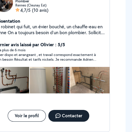
Plombier
Rennes (Cleunay Est)
4,7/5
(10 avis)
ésentation
robinet qui fuit, un évier bouché, un chauffe-eau en
in d'un bon plombier. Sollicité
ur des dépannages en urgence, je peux également
ervenir sur des travaux de plus longues durées :
nier avis laissé par Olivier : 5/5
 Installations sanitaires Chauffage
y a plus de 6 mois
er dispo et arrangeant , et travail correspond exactement à
atiquant la plomberie depuis maintenant 7 ans, je
at et tarifs nickels. Je recommande Adrien
rais à l'écoute et je vous accompagnerai avec soin
vais refaire appel à ses services
dans vos travaux. A très vite
Voir le profil
Contacter