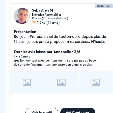
Particulier
Sebastien M
Entretien Automobiles
Rennes (Cimetiere du Nord)
4,3/5
(11 avis)
Présentation
Bonjour , Professionnel de l automobile depuis plus de
15 ans , je suis prêt à proposer mes services. N'hésitez
pas a me contacter, je répondrai à toutes demandes (
Revision/Entretien, Freinage, Pneumatiques,
Dernier avis laissé par Annabelle : 3/5
Climatisation, Distribution, Embrayage, Diagnostic... ) A
Il y a 5 mois
très bon contact avec ce monsieur mais je n'ai pas eu besoin
très bientôt !
de son aide finalement car une autre personne avec des
disponibilités plus rapidement. merci a lui pour sa rapidité de
réponse à ma demande !
Voir le profil
Contacter