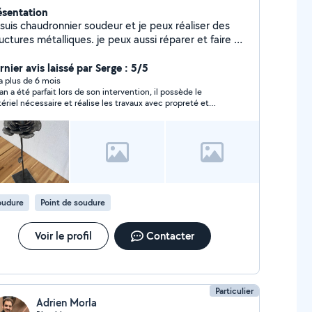
ésentation
 suis chaudronnier soudeur et je peux réaliser des
uctures métalliques. je peux aussi réparer et faire du
r-mesure dans le mobilier avec toutes sortes de
aux acier inox aluminium . je dispose d'un atelier et
nier avis laissé par Serge : 5/5
utils mais également un grand utilitaire 10 m3 qui
y a plus de 6 mois
an a été parfait lors de son intervention, il possède le
t servir pour déplacer du mobilier . Je fais
ériel nécessaire et réalise les travaux avec propreté et
alement des formations de soudure MiG/ MAG
térité. Je referais appel à ses services en cas de besoin.
emi automatique )+MMA ( soudure a l'arc ) + TIG .
ur plus d'infos n'hésitez pas à me contacter
stagram : logansoudedurement Site internet :
udurennaise
oudure
Point de soudure
Voir le profil
Contacter
Particulier
Adrien Morla