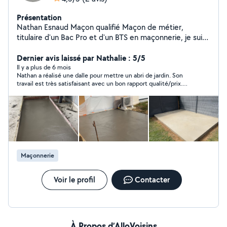
Présentation
Nathan Esnaud Maçon qualifié Maçon de métier,
titulaire d'un Bac Pro et d'un BTS en maçonnerie, je suis
spécialisé dans le gros œuvre et la maçonnerie
traditionnelle. Je réalise tous types de travaux : murs
Dernier avis laissé par Nathalie : 5/5
porteurs, dalles béton, planchers, murs en parpaings,
Il y a plus de 6 mois
Nathan a réalisé une dalle pour mettre un abri de jardin. Son
joints de pierre, et bien plus encore. Sérieux, rigoureux
travail est très satisfaisant avec un bon rapport qualité/prix.
et à l'écoute, je m'engage à fournir un travail de qualité
Nathan est soigneux, très sympathique. Je recommande
et durable pour chaque projet. N'hésitez pas à me
vivement.
contacter pour discuter de vos besoins !
Maçonnerie
Voir le profil
Contacter
À Propos d’AlloVoisins