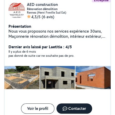
Entreprise
AED construction
Rénovation démolition
Rennes (Henri Freville Sud Est)
4,3/5
(6 avis)
Présentation
Nous vous proposons nos services expérience 30ans,
Maçonnerie rénovation démolition, intérieur extérieur,
terrasse, béton n'hésitez pas à me contacter soit par
téléphone (si je ne peux vous répondre de suite laissez
Dernier avis laissé par Laetitia : 4/5
un message et je vous rappelle dans la journée) ou bien
Il y a plus de 6 mois
pas donné de suite car ne souhaite pas de pro.
par mail. Pour l'établissement de votre devis, il est
impératif de prendre rdv pour que je puisse voir les
travaux exacts à réaliser (AUCUN TARIF NE SERA
DONNE PAR TELEPHONE).Devis gratuit Bien sûr, vos
travaux seront réalisés sous RC ATTESTATION
D'ASSURANCE RESPONSABILITE DECENNALE
OBLIGATOIRE Cordialement,
Voir le profil
Contacter