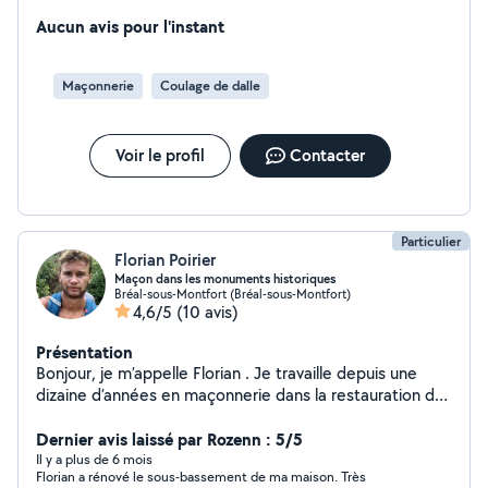
Aucun avis pour l'instant
Maçonnerie
Coulage de dalle
Voir le profil
Contacter
Particulier
Florian Poirier
Maçon dans les monuments historiques
Bréal-sous-Montfort (Bréal-sous-Montfort)
4,6/5
(10 avis)
Présentation
Bonjour, je m’appelle Florian . Je travaille depuis une
dizaine d’années en maçonnerie dans la restauration des
monuments historiques . Je vous propose mes services
pour la réalisation de joints de pierre , maçonnerie de
Dernier avis laissé par Rozenn : 5/5
moellons , enduits , dallage ...
Il y a plus de 6 mois
Florian a rénové le sous-bassement de ma maison. Très