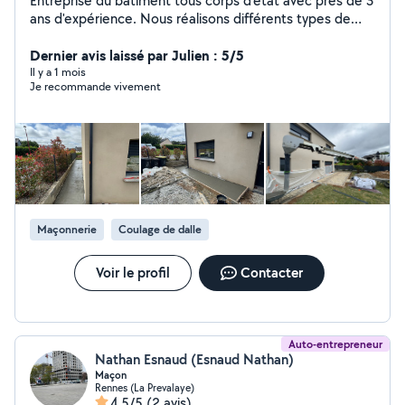
Entreprise du bâtiment tous corps d'état avec près de 3
ans d'expérience. Nous réalisons différents types de
travaux : terrassement, maçonnerie, placo, peinture et
carrelage. Intervention pour construction, rénovation,
Dernier avis laissé par Julien : 5/5
aménagement intérieur et extérieur : fondations, dalles
Il y a 1 mois
Je recommande vivement
béton, murs, cloisons placo, enduits, peinture
intérieure/extérieure, pose de carrelage et travaux de
préparation de terrain. Travail sérieux et soigné.
Intervention sur Rennes et 100km autour
Maçonnerie
Coulage de dalle
Voir le profil
Contacter
Auto-entrepreneur
Nathan Esnaud (Esnaud Nathan)
Maçon
Rennes (La Prevalaye)
4,5/5
(2 avis)