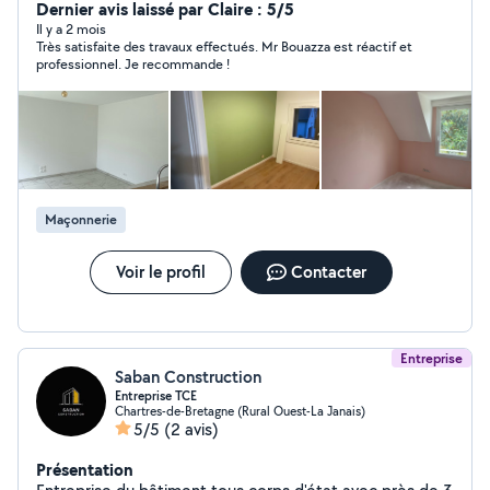
de haut-de-gamme professionnel. Commentaires sur
Dernier avis laissé par Claire : 5/5
Google Maps tapez HB Peinture Saint Gilles, si vous
Il y a 2 mois
Très satisfaite des travaux effectués. Mr Bouazza est réactif et
voulez avoir une idée. Remarque pour info : je viens de
professionnel. Je recommande !
m'inscrire sur le site AlloVoisins.
Maçonnerie
Voir le profil
Contacter
Entreprise
Saban Construction
Entreprise TCE
Chartres-de-Bretagne (Rural Ouest-La Janais)
5/5
(2 avis)
Présentation