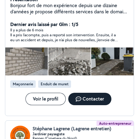
Bonjour fort de mon expérience depuis une dizaine
d'années je propose différents services dans le domaine
exterieurs terrassements nivellement trancher
engazonement et bien d'autres hésitez pas !
Dernier avis laissé par Glm : 1/5
Il y a plus de 6 mois
Il a pris l’acompte, puis a reporté son intervention. Ensuite, il a
eu un accident et depuis, je n’ai plus de nouvelles, j’envoie des
messages il est en ligne mais ne répond pas. C’est dommage il
avais l’air d’une bonne personne.
Maçonnerie
Enduit de muret
Voir le profil
Contacter
Auto-entrepreneur
Stéphane Lagrene (Lagrene entretien)
Jardinier paysagiste
Rennes (Cimetiere du Nord)