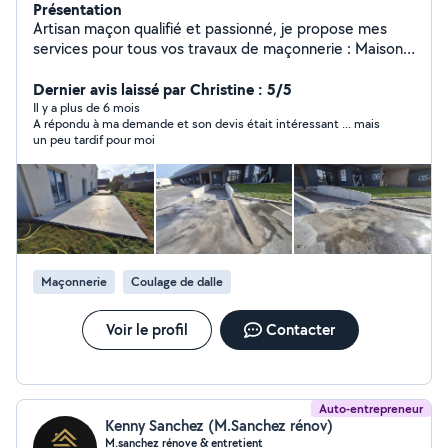
Présentation
Artisan maçon qualifié et passionné, je propose mes
services pour tous vos travaux de maçonnerie : Maisons,
extensions, murs porteurs, fondations Terrasses en
béton armé (finition lissée, balayée, désactivée)
Dernier avis laissé par Christine : 5/5
Piscines en béton armé 100 % sur mesure Démolition
Il y a plus de 6 mois
A répondu à ma demande et son devis était intéressant ... mais
de dalles, murs, structures béton Accès difficile ?
un peu tardif pour moi
J'assure la location de pompe à béton pour un coulage
propre et rapide. Travail soigné, propre, matériaux de
qualité Respect des délais, conseils personnalisés
Assurance décennale incluse Devis gratuit Photos de
chantiers sur demande Disponibilité rapide N'hésitez
pas à me contacter pour toute question ou pour
demander davantage de photos de chantiers réalisés
Maçonnerie
Coulage de dalle
en privé. Chaque projet est réalisé avec sérieux et
amour du métier. Faites confiance à un pro pour un
résultat durable et esthétique.
Voir le profil
Contacter
Auto-entrepreneur
Kenny Sanchez (M.Sanchez rénov)
M.sanchez rénove & entretient