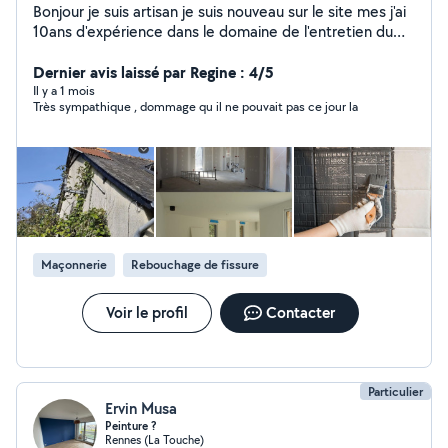
Bonjour je suis artisan je suis nouveau sur le site mes j'ai
10ans d'expérience dans le domaine de l'entretien du
bâtiment Je propose mes services de nettoyage de
toiture nettoyage et rénovation de façade et pignon
Dernier avis laissé par Regine : 4/5
Nettoyage des gouttières Aussi dans la réparation de
Il y a 1 mois
Très sympathique , dommage qu il ne pouvait pas ce jour la
tuile mur Aussi de la rénovation d'intérieur peinture
intérieur mise en peinture pose de plaintes Je suis à
l'écoute du clien pour des conseil au plaisir de vous
répondre
Maçonnerie
Rebouchage de fissure
Voir le profil
Contacter
Particulier
Ervin Musa
Peinture ?
Rennes (La Touche)