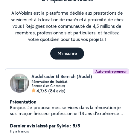
AlloVoisins est la plateforme dédiée aux prestations de
services et à la location de matériel à proximité de chez
vous ! Rejoignez notre communauté de 4,5 millions de
membres, professionnels et particuliers, et facilitez
votre quotidien pour tous vos projets !
M'inscrire
Auto-entrepreneur
Abdelkader El Bernich (Abdel)
Rénovation de l'habitat
Rennes (Les Cloteaux)
4,7/5
(84 avis)
Présentation
Bonjour. Je propose mes services dans la rénovation je
suis maçon finisseur professionnel 18 ans d'expérience
dans le bâtiment. je fais de l'enduit. placo, bandes à
placo. peinture. Ragreage. Pose de parqueet. Carrlage
Dernier avis laissé par Sylvie : 5/5
parement. terrasse.....
Il y a 6 mois