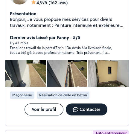
4,9/5
(162 avis)
Présentation
Bonjour, Je vous propose mes services pour divers
travaux, notamment : Peinture intérieure et extérieure
(murs et plafonds), Pose de sols (parquet, carrelage,
etc.), Isolation, Nettoyage et rénovation de façades,
Dernier avis laissé par Fanny : 5/5
Pose de papier peint et de papier à peindre, Petits
Il y a 1 mois
Excellent travail de la part d'Ervin ! Du devis à la livraison finale,
travaux de maçonnerie. Je travaille avec soin et
tout a été géré avec professionnalisme. Très prévenant, il a
professionnalisme, pour répondre au mieux à vos
sollicité notre avis à chaque phase et a respecté
besoins, que ce soit pour votre maison ou votre
scrupuleusement les délais. Mention spéciale pour la propreté
appartement. N'hésitez pas à me contacter pour plus
du chantier chaque soir. Un artisan sérieux et fiable que je
recommande vivement !
d'informations ou pour un devis. Cordialement, Ervin
Maçonnerie
Réalisation de dalle en béton
Voir le profil
Contacter
Auto-entrepreneur