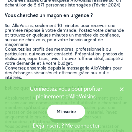
* Données issues d’une enquête AlloVoisins réalisée sur un
échantillon de 5 671 personnes interrogées (Février 2024)
Vous cherchez un maçon en urgence ?
Sur AlloVoisins, seulement 10 minutes pour recevoir une
première réponse à votre demande. Postez votre demande
et trouvez en quelques minutes un membre de confiance,
autour de chez vous, pour votre besoin urgent de
maçonnerie
Consultez les profils des membres, professionnels ou
particuliers, qui vous ont contacté. Présentation, photos de
réalisation, expertises, avis : trouvez l'offreur idéal, adapté à
votre demande et à votre budget.
Conversez ensemble depuis la messagerie AlloVoisins pour
des échanges sécurisés et efficaces grâce aux outils
intégrés.
Est-ce que AlloVoisins est gratuit ?
Connectez-vous pour profiter
pleinement d'AlloVoisins
Absolument ! AlloVoisins est un service entièrement gratuit
et sans aucune commission pour tout utilisateur cherchant un
membre, qu’il soit professionnel ou particulier, pour une
M'inscrire
prestation de service ou une location de matériel. Payez
Carte
uniquement le prix de la prestation, fixé par vous,
demandeur, et l’offreur.
Déjà inscrit ? Me connecter
Vous pouvez réaliser le paiement en ligne de la prestation
directement sur AlloVoisins, sans aucune commission ni frais