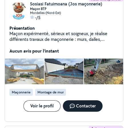
Sosiasi Fatuimoana (Jos maçonnerie)
Maçon BTP
Mordelles (Nord-Est)
-/5
Présentation
Maçon expérimenté, sérieux et soigneux, je réalise
différents travaux de maçonnerie : murs, dalles,
terrasses, coffrage, rénovation et autres travaux de gros
œuvre. Je travaille avec sérieux et je veille à laisser un
Aucun avis pour l'instant
chantier propre. Disponible pour étudier votre demande
et vous proposer une solution adaptée à vos travaux.
Maçonnerie
Montage de mur
Voir le profil
Contacter