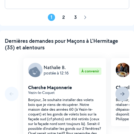
1
2
3
Page
suivante
Dernières demandes pour Maçons à L'Hermitage
(35) et alentours
Nathalie B.
H
À convenir
postée à 12:16
p
Cherche Maçonnerie
Cherche
Vezin-le-Coquet
La Chapell
Bonjour, Je souhaite installer des volets
Bonjour, N
bois que je viens de récupérer. Notre
réaliser u
maison date des années 60 (à Vezin-le-
d'épaisseu
coquet) et les gonds de volets bois sur la
disponibilit
façade sud (cf photo) ont été retirés (ceux
Philippe &
sur la façade nord sont toujours là). Serait-il
possible d'installer les gonds sur 2 fenêtres?
Quel serait votre tarif? Pour repeindre des