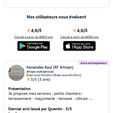
Nos utilisateurs nous évaluent
4,6/5
4,6/5
Calculé à partir de 48803 avis
Calculé à partir de 66000 avis
Auto-entrepreneur
Fernandes Raul (RF Artisan)
Artisan multiservices
Bréal-sous-Montfort (Bréal-sous-Montfort)
5/5
(3 avis)
Présentation
Je propose mes services : petits chantiers -
terrassement - maçonnerie - terrasse - clôture -
aménagement intérieur/extérieur - carrelage - placo je
peux étudier toutes demandes. Chef de chantier dans
Dernier avis laissé par Quentin : 5/5