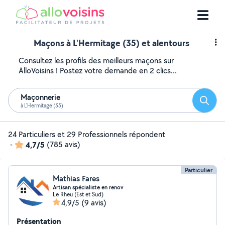
Maçons à L'Hermitage (35) et alentours
Consultez les profils des meilleurs maçons sur
AlloVoisins ! Postez votre demande en 2 clics...
Maçonnerie
Reche
à L'Hermitage (35)
24 Particuliers et 29 Professionnels répondent
-
4,7/5
(785 avis)
Particulier
Mathias Fares
Artisan spécialiste en renov
Le Rheu (Est et Sud)
4,9/5
(9 avis)
Présentation