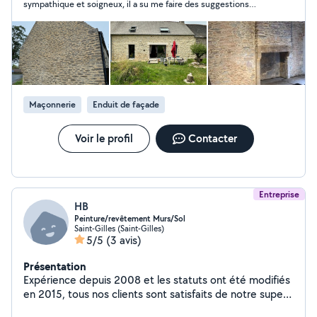
sympathique et soigneux, il a su me faire des suggestions
concernant les finitions possibles avec les contraintes propres
à ma maison. Je n'hésiterai pas à refaire appel à lui.
Maçonnerie
Enduit de façade
Voir le profil
Contacter
Entreprise
HB
Peinture/revêtement Murs/Sol
Saint-Gilles (Saint-Gilles)
5/5
(3 avis)
Présentation
Expérience depuis 2008 et les statuts ont été modifiés
en 2015, tous nos clients sont satisfaits de notre super
qualité de prestation ainsi que de la qualité de Peinture