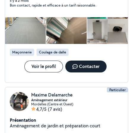
une grosse entreprise de bâtiment gros œuvre
Il y a 2 mois
Bon contact, rapide et efficace à un tarif raisonnable.
actuellement. Je suis minutieux - travail proprement et
toujours le soucis du détail. N'hésitez pas à m'appeler
pour me joindre plus facilement.
Maçonnerie
Coulage de dalle
Voir le profil
Contacter
Particulier
Maxime Delamarche
Aménagement extérieur
Mordelles (Centre et Ouest)
4,7/5
(7 avis)
Présentation
Aménagement de jardin et préparation court