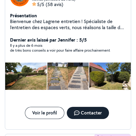
5/5
(58 avis)
Présentation
Bienvenue chez Lagrene entretien ! Spécialiste de
l'entretien des espaces verts, nous réalisons la taille de
haies, l'élagage, l'abattage, le débroussaillage, la tonte
et l'entretien de jardins. Nos équipes interviennent à
Dernier avis laissé par Jennifer : 5/5
Rennes et dans toute l'Ille-et-Vilaine 35 ainsi qu'en
Il y a plus de 6 mois
de très bons conseils a voir pour faire affaire prochainement
Seine-et-Marne 77 Travail soigné, devis gratuit et
intervention rapide.
Voir le profil
Contacter