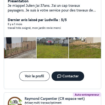
Présentation
Je m'appel Julien j'ai 37ans. J'ai un cap travaux
paysagers. Je suis à votre service pour des travaux de
jardinage (tonte, désherbage, semi pelouse, taille de
haie, élagage, pose de gazon synthétique, pose de
Dernier avis laissé par Ludwilla : 5/5
clôture) ou tous autre entretien de jardin. Je suis aussi à
Il y a 1 mois
travail très soigné, mon jardin revie merci
l'aise avec la peinture, nettoyage, pose d'étagères,
montage de meubles...
Voir le profil
Contacter
Auto-entrepreneur
Raymond Carpentier (CR espace vert)
Artisan multi travaux batiment