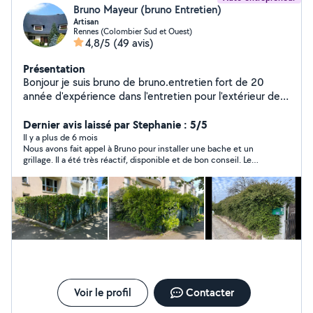
Bruno Mayeur (bruno Entretien)
Artisan
Rennes (Colombier Sud et Ouest)
4,8/5
(49 avis)
Présentation
Bonjour je suis bruno de bruno.entretien fort de 20
année d'expérience dans l'entretien pour l'extérieur de
votre maison possède un savoir-faire et des outils
adaptés pour des intervention simple et rapide en toute
Dernier avis laissé par Stephanie : 5/5
sécurité Vous pouvez me contacter je serai ravi
Il y a plus de 6 mois
Nous avons fait appel à Bruno pour installer une bache et un
d'intervenir chez vous cordialement Bruno de Bruno
grillage. Il a été très réactif, disponible et de bon conseil. Le
Entretien
travail effectué est très satisfaisant. Nous recommandons
Bruno pour son sérieux et sa sympathie.
Voir le profil
Contacter