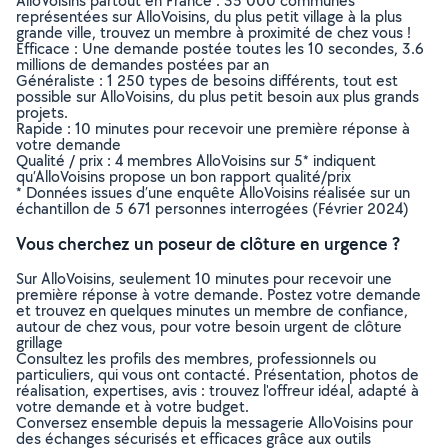
AlloVoisins partout en France : 35 000 communes
représentées sur AlloVoisins, du plus petit village à la plus
grande ville, trouvez un membre à proximité de chez vous !
Efficace : Une demande postée toutes les 10 secondes, 3.6
millions de demandes postées par an
Généraliste : 1 250 types de besoins différents, tout est
possible sur AlloVoisins, du plus petit besoin aux plus grands
projets.
Rapide : 10 minutes pour recevoir une première réponse à
votre demande
Qualité / prix : 4 membres AlloVoisins sur 5* indiquent
qu’AlloVoisins propose un bon rapport qualité/prix
* Données issues d’une enquête AlloVoisins réalisée sur un
échantillon de 5 671 personnes interrogées (Février 2024)
Vous cherchez un poseur de clôture en urgence ?
Sur AlloVoisins, seulement 10 minutes pour recevoir une
première réponse à votre demande. Postez votre demande
et trouvez en quelques minutes un membre de confiance,
autour de chez vous, pour votre besoin urgent de clôture
grillage
Consultez les profils des membres, professionnels ou
particuliers, qui vous ont contacté. Présentation, photos de
réalisation, expertises, avis : trouvez l'offreur idéal, adapté à
votre demande et à votre budget.
Conversez ensemble depuis la messagerie AlloVoisins pour
des échanges sécurisés et efficaces grâce aux outils