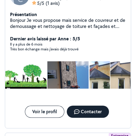
5/5
(1 avis)
Présentation
Bonjour Je vous propose mais service de couvreur et de
demoussage et nettoyage de toiture et façades et
entretien de gouttière et Petit travaux et rénovation
intérieur homme toute main entretien espace vert
Dernier avis laissé par Anne : 5/5
dépannage d'urgence 7/7
Il y a plus de 6 mois
Très bon échange mais j'avais déjà trouvé
Voir le profil
Contacter
Entreprise