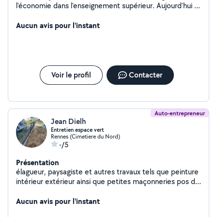
l'économie dans l'enseignement supérieur. Aujourd'hui je
m'occupe d'un collectif associatif qui accueille des
demandeurs d'asile. La différence avec une association
Aucun avis pour l'instant
c'est que nous n'avons pas déposé de statut à la
préfecture. Pour le reste, je suis tout comme en chacun,
chacune. A+
Voir le profil
Contacter
Auto-entrepreneur
Jean Dielh
Entretien espace vert
Rennes (Cimetiere du Nord)
-/5
Présentation
élagueur, paysagiste et autres travaux tels que peinture
intérieur extérieur ainsi que petites maçonneries pos de
clôture
Aucun avis pour l'instant