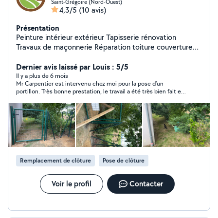
Saint-Grégoire (Nord-Ouest)
4,3/5
(10 avis)
Présentation
Peinture intérieur extérieur Tapisserie rénovation
Travaux de maçonnerie Réparation toiture couverture
Isolation étanchéité Travaux d'espace vert taille élagage
Dernier avis laissé par Louis : 5/5
Il y a plus de 6 mois
Mr Carpentier est intervenu chez moi pour la pose d’un
portillon. Très bonne prestation, le travail a été très bien fait et
le délais a été tenu. Je recommande cet artisan.
Remplacement de clôture
Pose de clôture
Voir le profil
Contacter