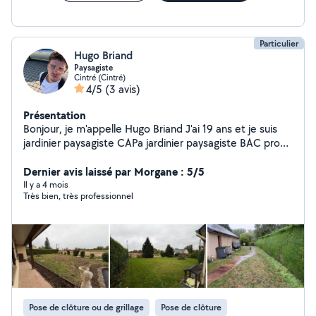
problème de trésorerie pas de panique, profitez de nos
crédits à Taux 0% À bienot
Particulier
Hugo Briand
Paysagiste
Cintré (Cintré)
4/5
(3 avis)
Présentation
Bonjour, je m'appelle Hugo Briand J'ai 19 ans et je suis
jardinier paysagiste CAPa jardinier paysagiste BAC pro
aménagement paysage En cours d'acquisition d'un BTS
Depuis 5 ans dans le monde du paysage je suis très
Dernier avis laissé par Morgane : 5/5
motivé et passionné par le travail en extérieur, je
Il y a 4 mois
Très bien, très professionnel
propose mes services pour l'entretien et
l'aménagement de vos espaces verts : tonte, taille de
haies, désherbage, création de massifs, plantations.
Travaux de maçonnerie paysagère : terrasse, pavage,
chaînette de pavés mais aussi pose de gazon naturel ou
synthétique. Sérieux, ponctuel et à l'écoute, je m'adapte
à vos besoins pour un jardin toujours soigné et agréable
à vivre.
Pose de clôture ou de grillage
Pose de clôture