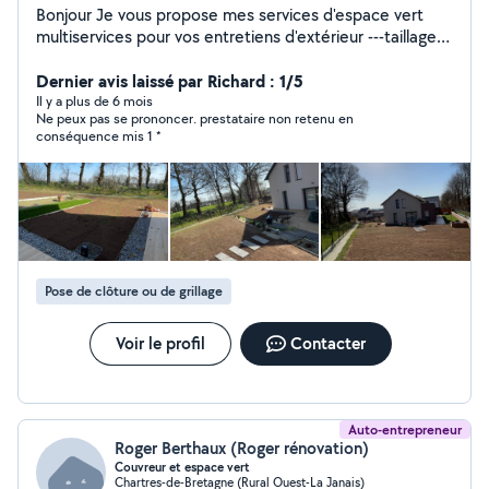
Bonjour Je vous propose mes services d'espace vert
multiservices pour vos entretiens d'extérieur ---taillage
de haie et d'arbustes --tente de pelouse grande surface
ou petite surface ---élagage coupe d'arbre --
Dernier avis laissé par Richard : 1/5
débroussaillage et ramassage des feuilles Service de
Il y a plus de 6 mois
Ne peux pas se prononcer. prestataire non retenu en
nettoyage peinture et ravalement ---nettoyage de
conséquence mis 1 *
toiture dallage muret terrasse pignon façade... Peinture
intérieur extérieur peinture muret façade pignon... ---
l'évacuation des déchets verts des encombrants des
gravats et autres Disponibles 24h24
Pose de clôture ou de grillage
Voir le profil
Contacter
Auto-entrepreneur
Roger Berthaux (Roger rénovation)
Couvreur et espace vert
Chartres-de-Bretagne (Rural Ouest-La Janais)