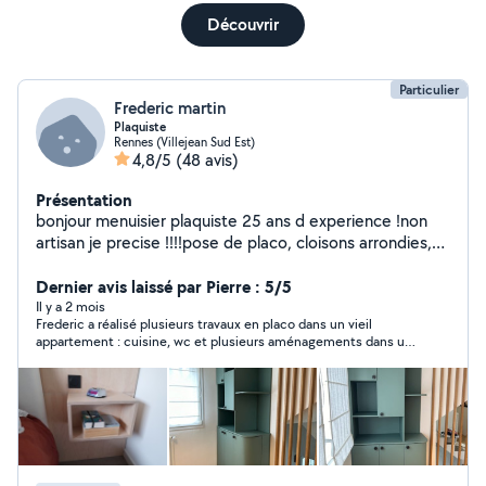
Découvrir
Particulier
Frederic martin
Plaquiste
Rennes (Villejean Sud Est)
4,8/5
(48 avis)
Présentation
bonjour menuisier plaquiste 25 ans d experience !non
artisan je precise !!!!pose de placo, cloisons arrondies,
faux plafonds decoratifs etc!dressings sur mesure !pose
de cuisine !agencement sur mesure!pose parquets
Dernier avis laissé par Pierre : 5/5
flottants placards verrieres portes a galandage possede
Il y a 2 mois
Frederic a réalisé plusieurs travaux en placo dans un vieil
un atelier
appartement : cuisine, wc et plusieurs aménagements dans un
bureau. Il a su s'adapter aux spécificités de l'appartement, avec
un travail très soigné. Fred est très sympa avec un contact
facile, nous referons sûrement affaire a lui pour tous nos
travaux de ce type, je recommande vivement !