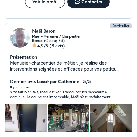
Voir le profil
Contacter
Particulier
Maël Baron
Maël – Menuisier / Charpentier
Rennes (Cleunay Est)
4,9/5
(8 avis)
Présentation
Menuisier-charpentier de métier, je réalise des
interventions soignées et efficaces pour vos petits
travaux d'aménagement, montage et ajustements.
Habitué aux chantiers et bien équipé en électroportatif,
Dernier avis laissé par Catherine : 5/5
je privilégie le travail propre, précis et durable. Je peux
Il y a 5 mois
Vite fait bien fait, Maël est venu découper les panneaux à
vous aider pour : Montage de meubles Aménagements
domicile. La coupe est impeccable, Maël s'est parfaitement
sur mesure Fixations (étagères, tringles, TV, cadres,
adapté aux conditions spartiates des lieux , avec amabilité .
etc.) Ajustements bois / portes / fenêtre / placards
Merci beaucoup !
Finitions légères et réparations Terrasses bois Placo
Missions courtes Secteur Rennes / Cleunay Devis simple
et rapide sur photo ou description Envoyez-moi
quelques infos + photos, je vous réponds rapidement.
Maël