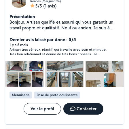
Rennes (Margueritte)
5/5
(1 avis)
Présentation
Bonjour, Artisan qualifié et assuré qui vous garantit un
travail propre et qualitatif. Neuf ou ancien. Je suis à
votre écoute afin de réaliser vos projets
d'aménagements : pose et/ou conception. Sur mesure
Dernier avis laissé par Anne : 5/5
ou pas. Devis gratuit. Multi travaux: -Cuisine -Parquet -
Il y a 5 mois
Artisan très sérieux, réactif, qui travaille avec soin et minutie.
Dressing -Placard -Bibliothèque -Claustra -Meuble salle
Très bon relationnel et donne de très bons conseils . Je
de bain -Terrasse bois -Plomberie simple -Pose
recommande vivement
luminaires et accessoires décoratifs intérieur N'hésitez
pas à me contacter pour tous renseignements.
Assurance RC et décennale : April réf. 21115672401
Phil'Bois Agencement E.I. Lorin Philippe
Menuiserie
Pose de porte coulissante
Voir le profil
Contacter