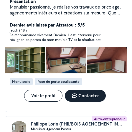
Présentation
Menuisier passionné, je réalise vos travaux de bricolage,
agencements intérieurs et créations sur mesure. Que
ce soit pour un meuble unique ou une optimisation
d'espace, chaque projet est pensé dans le détail.
Dernier avis laissé par Aïssatou : 5/5
Découvrez mon univers sur Instagram @atelier_rivebois
jeudi à 18h
Je recommande vivement Damien. Il est intervenu pour
réaligner les portes de mon meuble TV et le résultat est
impeccable. Très réactif, professionnel et à l’écoute, il a pris le
temps de faire les réglages avec soin. Merci pour ce travail de
qualité!
Menuiserie
Pose de porte coulissante
Voir le profil
Contacter
Auto-entrepreneur
Philippe Lorin (PHIL'BOIS AGENCEMENT INTERIEUR E.I.)
Menuisier Agenceur Poseur