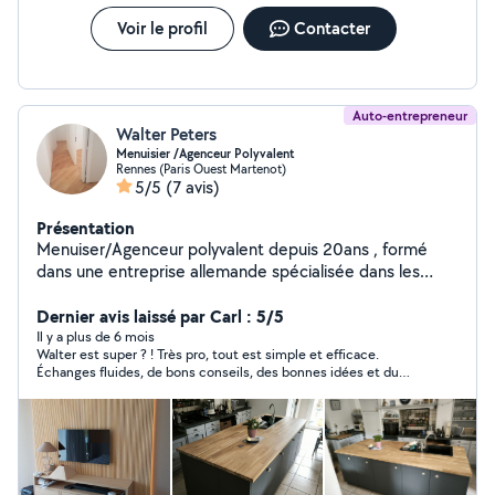
Voir le profil
Contacter
Auto-entrepreneur
Walter Peters
Menuisier /Agenceur Polyvalent
Rennes (Paris Ouest Martenot)
5/5
(7 avis)
Présentation
Menuiser/Agenceur polyvalent depuis 20ans , formé
dans une entreprise allemande spécialisée dans les
réalisations exceptionnelles, j'ai pu développer mon
savoir faire dans plus de 15 pays. Précision, efficacité et
Dernier avis laissé par Carl : 5/5
créativité sont mon standard. Un problème? Un
Il y a plus de 6 mois
Walter est super ? ! Très pro, tout est simple et efficace.
imprévu? Je suis le professionnel qu'il vous faut Vous
Échanges fluides, de bons conseils, des bonnes idées et du
avez des idées d'aménagement d'intérieur ou
beau boulot ☀️
d'extérieur? Moi je les réalise! Si jamais vous avez des
questions ou besoin d'un devis, n'hésitez pas, Au plaisir
de vous renseigner et d'être votre solution