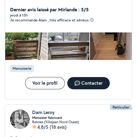
mes services aux personnes qui ont besoin d'un coup de
main ou qui ne trouvent pas d'entreprise professionnelle
Dernier avis laissé par Mirlande : 5/5
pour les aider. Je me limite au secteur proche de Pacé
jeudi à 15h
Je recommande Alain , très efficace et sérieux.🙂
en Ille et vilaine. Je suis agréé auprès de la préfecture
au titre du service à la personne ce qui permet de
déduire de vos impôts mes prestations à hauteur de
50%
Menuiserie
Voir le profil
Contacter
Particulier
Dam Leroy
Menuisier fabricant
Rennes (Villejean Nord Ouest)
4,8/5
(18 avis)