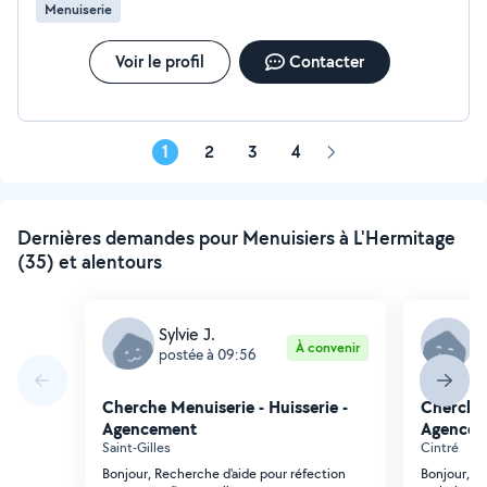
Menuiserie
Voir le profil
Contacter
1
2
3
4
Page
suivante
Dernières demandes pour Menuisiers à L'Hermitage
(35) et alentours
Sylvie J.
M
À convenir
postée à 09:56
p
Cherche Menuiserie - Huisserie -
Cherche 
Agencement
Agencem
Saint-Gilles
Cintré
Bonjour, Recherche d'aide pour réfection
Bonjour, no