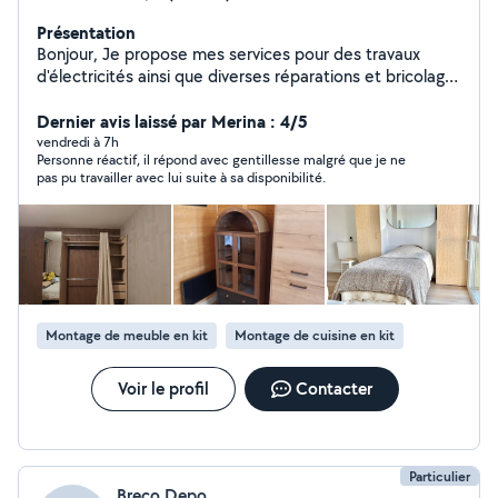
Présentation
Bonjour, Je propose mes services pour des travaux
d'électricités ainsi que diverses réparations et bricolage
à la maison. Je fais également du montage de meubles
en tout genre et je propose des services de
Dernier avis laissé par Merina : 4/5
déménagement. N'hésitez pas à me contacter pour
vendredi à 7h
Personne réactif, il répond avec gentillesse malgré que je ne
discuter de vos besoins et projets !
pas pu travailler avec lui suite à sa disponibilité.
Montage de meuble en kit
Montage de cuisine en kit
Voir le profil
Contacter
Particulier
Breco Depo