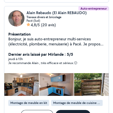
Auto-entrepreneur
Alain Rebaudo (EI Alain REBAUDO)
Travaux divers et bricolage
Pacé (Sud)
4,8/5
(20 avis)
Présentation
Bonjour, je suis auto-entrepreneur multi-services
(électricité, plomberie, menuiserie) à Pacé. Je propose
mes services aux personnes qui ont besoin d'un coup de
main ou qui ne trouvent pas d'entreprise professionnelle
Dernier avis laissé par Mirlande : 5/5
pour les aider. Je me limite au secteur proche de Pacé
jeudi à 15h
Je recommande Alain , très efficace et sérieux.🙂
en Ille et vilaine. Je suis agréé auprès de la préfecture
au titre du service à la personne ce qui permet de
déduire de vos impôts mes prestations à hauteur de
50%
Montage de meuble en kit
Montage de meuble de cuisine en kit