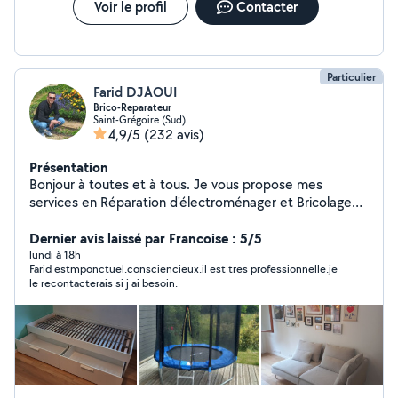
Voir le profil
Contacter
Particulier
Farid DJAOUI
Brico-Reparateur
Saint-Grégoire (Sud)
4,9/5
(232 avis)
Présentation
Bonjour à toutes et à tous. Je vous propose mes
services en Réparation d'électroménager et Bricolage
ainsi que aide à déménagement et aide à la
manutention. Je suis très simple et sérieux rigoureux
Dernier avis laissé par Francoise : 5/5
dynamique et surtout très sociable et raisonnable avec
lundi à 18h
Farid estmponctuel.consciencieux.il est tres professionnelle.je
tout le monde. Pour plus information et conseil n'hésitez
le recontacterais si j ai besoin.
pas à me contacter.