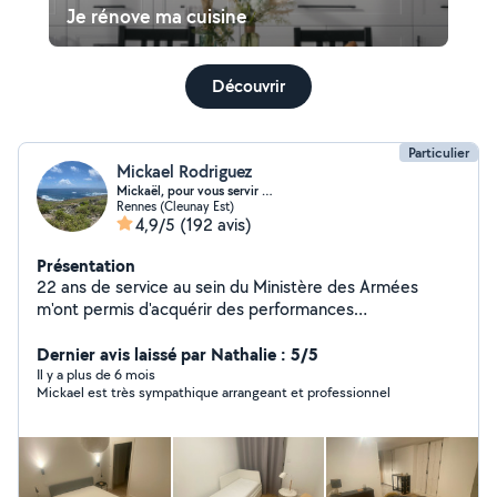
Je rénove ma cuisine
Découvrir
Particulier
Mickael Rodriguez
Mickaël, pour vous servir …
Rennes (Cleunay Est)
4,9/5
(192 avis)
Présentation
22 ans de service au sein du Ministère des Armées
m'ont permis d'acquérir des performances
complémentaires qui me confèrent au sein d'un même
métier une polyvalence avec les qualités propres au
Dernier avis laissé par Nathalie : 5/5
statut qui est le nôtre. Mes compétences : petit
Il y a plus de 6 mois
Mickael est très sympathique arrangeant et professionnel
bricolage, peintures et finitions d'intérieur, montage de
meubles et abris de jardin, jardinage sur de petites ou
moyennes surfaces. Je dispose de pas mal de petits
matériels de bricolage et nettoyage (karcher) mais
également d'un van 9 places pour transport de