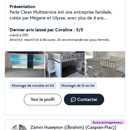
Présentation
Perle Clean Multiservice est une entreprise familiale,
créée par Mégane et Ulysse, avec plus de 4 ans
d'expérience. Nous proposons des services de ménage,
nettoyage, accompagnement, petits travaux, montage
Dernier avis laissé par Coraline : 5/5
de meubles et débarras. Notre engagement : vous offrir
mardi à 20h
Attentif, réactif et à l'écoute. Je recommande les yeux fermés.
un service fiable, soigné et personnalisé, avec le sourire
et le souci du travail bien fait.
Montage de meuble en kit
Montage de lit en kit
Voir le profil
Contacter
Auto-entrepreneur
Zamin Huseynov ((İbrahim) (Caspian-Plac))