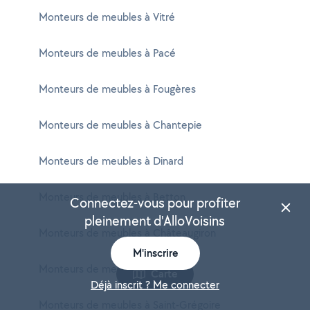
Monteurs de meubles à Vitré
Monteurs de meubles à Pacé
Monteurs de meubles à Fougères
Monteurs de meubles à Chantepie
Monteurs de meubles à Dinard
Monteurs de meubles à Betton
Connectez-vous pour profiter
pleinement d'AlloVoisins
Monteurs de meubles à Châteaugiron
M'inscrire
Monteurs de meubles à Guichen
Carte
Déjà inscrit ? Me connecter
Monteurs de meubles à Saint-Grégoire