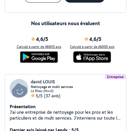
Nos utilisateurs nous évaluent
4,6/5
4,6/5
Calculé à partir de 48803 avis
Calculé à partir de 66000 avis
Entreprise
david LOUIS
Nettoyage et multi services
Le Rheu (Nord)
5/5
(37 avis)
Présentation
J'ai une entreprise de nettoyage pour les pros et les
particuliers et de multi services. J'interviens sur toute la
Bretagne Je m occupe d entretenir les bureaux, locaux
ou bien immobilier de mes clients Ainsi que l entretien
Dernier avis laissé par Lendy : 5/5