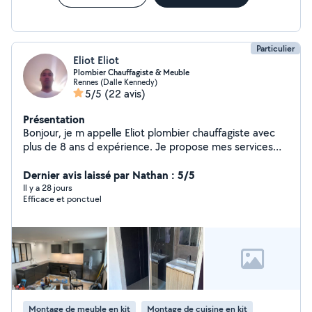
Particulier
Eliot Eliot
Plombier Chauffagiste & Meuble
Rennes (Dalle Kennedy)
5/5
(22 avis)
Présentation
Bonjour, je m appelle Eliot plombier chauffagiste avec
plus de 8 ans d expérience. Je propose mes services
sur Allôvoisins pour aider les particuliers dans leurs
travaux de plomberie, chauffage et montage de
Dernier avis laissé par Nathan : 5/5
meubles. J'interviens pour réparer les fuites installer ou
Il y a 28 jours
Efficace et ponctuel
remplacer robinetterie, lavabos, WC, chauffe eau,
radiateurs et pour différents dépannages en plomberie
et chauffage. Habitué à installer des meubles de salle
de bain et meubles d agencement, je peux également
vous aider pour le montage de meubles ( IKEA et
autres). Sérieux, soigneux et ponctuel, je travaille
toujours avec le souci du travail propre et durable. Mon
objectif: vous apporter une solution rapide et efficace
Montage de meuble en kit
Montage de cuisine en kit