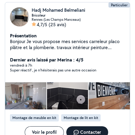
Particulier
Hadj Mohamed Belmeliani
Bricoleur
Rennes (Les Champs Manceaux)
4,7/5
(25 avis)
Présentation
Bonjour Je vous propose mes services carreleur placo
plâtre et la plomberie. travaux intérieur peinture
montage des meubles Si vous êtes intéressés, n'hésitez
pas à me contacte.
Dernier avis laissé par Merina : 4/5
vendredi à 7h
Super réactif , je n’hésiterais pas une autre occasion
Montage de meuble en kit
Montage de lit en kit
Voir le profil
Contacter