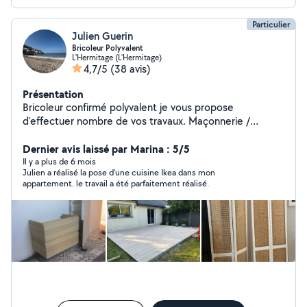
Particulier
Julien Guerin
Bricoleur Polyvalent
L'Hermitage (L'Hermitage)
4,7/5
(38 avis)
Présentation
Bricoleur confirmé polyvalent je vous propose
d'effectuer nombre de vos travaux. Maçonnerie /
Électricité / Placo / Menuiserie / Peinture / Carrelage /
Faïence / Démolition / Démontage / Charpente /
Dernier avis laissé par Marina : 5/5
Terrasse / Espace Vert. Soigneux, réactif et efficace, je
Il y a plus de 6 mois
Julien a réalisé la pose d'une cuisine Ikea dans mon
reste à votre disposition si besoin. Julien
appartement. le travail a été parfaitement réalisé.