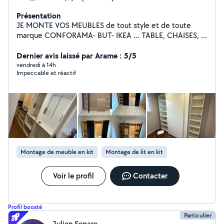
Présentation
JE MONTE VOS MEUBLES de tout style et de toute
marque CONFORAMA- BUT- IKEA ... TABLE, CHAISES,
ARMOIRE, BUFFET, LIT... PETIT BRICOLAGE: FIXATION
RIDEAU, TÉLÉ, LUMINAIRE, TABLEAU...
Dernier avis laissé par Arame : 5/5
BRANCHEMENT: ÉLECTROMÉNAGER CUISINIÈRE,
vendredi à 14h
Impeccable et réactif
GAZINIÈRE, MACHINE À LAVER... Disponible en ille et
vilaine.
Montage de meuble en kit
Montage de lit en kit
Voir le profil
Contacter
Profil boosté
Particulier
Julien Separe