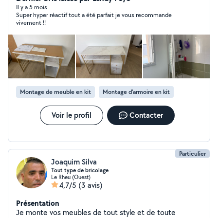
des vitres
Il y a 5 mois
Super hyper réactif tout a été parfait je vous recommande
vivement !!
Montage de meuble en kit
Montage d'armoire en kit
Voir le profil
Contacter
Particulier
Joaquim Silva
Tout type de bricolage
Le Rheu (Ouest)
4,7/5
(3 avis)
Présentation
Je monte vos meubles de tout style et de toute