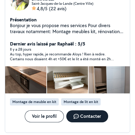
Saint-Jacques-de-la-Lande (Centre Ville)
4,8/5
(22 avis)
Présentation
Bonjour je vous propose mes services Pour divers
travaux notamment: Montage meubles kit, rénovation
de la peinture intérieur,extérieur Pose de papier peint
et de toile de verre Entretien courant véhicule
Dernier avis laissé par Raphaël : 5/5
automobile. Je travaille avec du sérieux et
Il y a 28 jours
Au top, hyper rapide, je recommande Aloys ! Rien à redire.
professionnalisme. Disponible du lundi au vendredi à
Certains nous disaient 4h et +50€ et le lit a été monté en 2h30
partir de 16h30 toute la journée les week-ends N'existez
a peu près.
pas à me connecter pour en discuter.
Montage de meuble en kit
Montage de lit en kit
Voir le profil
Contacter