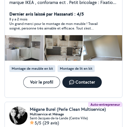
marque IKEA , conforama ect . Petit bricolage : Fixation
de rideau , télé , luminaires, tableau , Branchement :
électromager, cuisinière, gaziniere , machine à laver .
Dernier avis laissé par Hassanati : 4/5
Peinture tout type de pièce . Je m'occupe aussi de
Il y a 2 mois
Un grand merci pour le montage de mon meuble ! Travail
diverses réparation, travaux de jardinage .
soigné, personne très aimable et efficace. Tout s'est
parfaitement déroulé. Je recommande vivement.
Montage de meuble en kit
Montage de lit en kit
Voir le profil
Contacter
Auto-entrepreneur
Mégane Burel (Perle Clean Multiservice)
Multiservice et Ménage
Saint-Jacques-de-la-Lande (Centre Ville)
5/5
(29 avis)