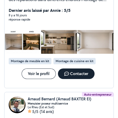
différents meuble cuisine armoire,dressing etc L'aide au
déménagement, etc Je suis sérieuse,correcte et
Dernier avis laissé par Annie : 5/5
ponctuel. Pour plus d'informations n'hésite pas de me
Il y a 16 jours
réponse rapide
contacter. Merci
Montage de meuble en kit
Montage de cuisine en kit
Voir le profil
Contacter
Auto-entrepreneur
Arnaud Bernard (Arnaud BAXTER EI)
Menuisier poseur multiservice
Le Rheu (Est et Sud)
5/5
(14 avis)