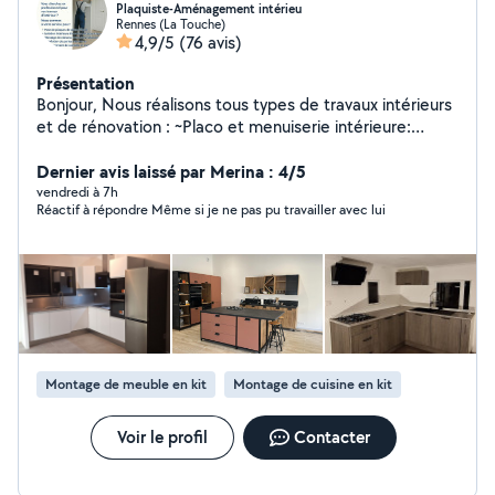
Plaquiste-Aménagement intérieu
Rennes (La Touche)
4,9/5
(76 avis)
Présentation
Bonjour, Nous réalisons tous types de travaux intérieurs
et de rénovation : ~Placo et menuiserie intérieure:
Cloisons, faux plafonds, murs TV, panneaux décoratifs,
isolation thermique et acoustique. ~Revêtements de sol
Dernier avis laissé par Merina : 4/5
et finitions : pose de parquet, stratifié, linoleum,
vendredi à 7h
Réactif à répondre Même si je ne pas pu travailler avec lui
carrelage, peinture et finitions diverses. ~Montage et
démontage de meubles : lits, armoires, cuisines,
bureaux, étagères, canapés montage. Démontage et
remontage lors d'un déménagement. ~Petits travaux et
bricolage : İnstallation de tringles à rideaux, lustres,
luminaires, étagères murales, fixation de téléviseurs.
~Travaux de rénovation. Rénovation complète de A à Z.
~Aide au déménagement : Chargement, déchargement
Montage de meuble en kit
Montage de cuisine en kit
et déplacement d'objets lourds. Sérieux, ponctuels et
efficaces, nous travaillons avec soin et
professionnalisme. La satisfaction de nos clients est
Voir le profil
Contacter
notre priorité. Cordialement.