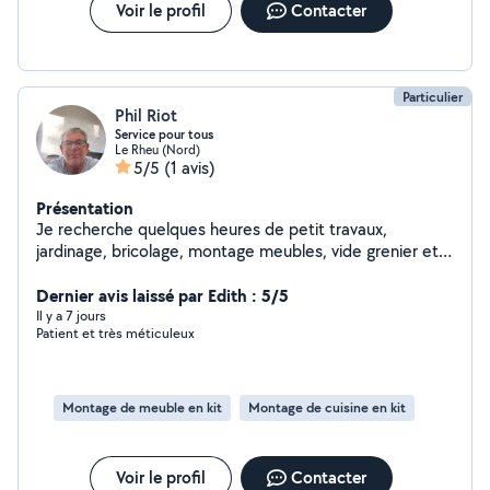
Voir le profil
Contacter
Particulier
Phil Riot
Service pour tous
Le Rheu (Nord)
5/5
(1 avis)
Présentation
Je recherche quelques heures de petit travaux,
jardinage, bricolage, montage meubles, vide grenier etc
et voir plus. Également autres, qui peut rendre service à
toutes personnes. Très bon bricoleur et disponible
Dernier avis laissé par Edith : 5/5
Il y a 7 jours
Patient et très méticuleux
Montage de meuble en kit
Montage de cuisine en kit
Voir le profil
Contacter