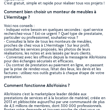
C’est gratuit, simple et rapide pour réaliser tous vos projets !
Comment bien choisir un monteur de meubles à
L'Hermitage ?
Voici nos conseils :
- Indiquez votre besoin en quelques secondes : quel service
recherchez-vous ? Est-ce urgent ? Quel type de prestataire,
particulier ou professionnel, souhaitez-vous ?
- Consultez la liste de tous les monteurs de meubles,
proches de chez vous à L'Hermitage ! Sur leur profil,
consultez les services proposés, les photos de leurs
réalisations, les notes et avis laissés par leurs clients.
- Conversez avec les offreurs depuis la messagerie AlloVoisins
pour des échanges sécurisés et efficaces.
- Du contrat de prestation au paiement en ligne, en passant
par la prise de rendez-vous, l’état des lieux, les devis et les
factures : utilisez nos outils gratuits à chaque étape de votre
prestation.
Comment fonctionne AlloVoisins ?
AlloVoisins c’est la marketplace leader dédiée aux
prestations de services et à la location de matériel, créée en
2013 et plébiscitée aujourd’hui par une communauté de plus
de 4,5 millions de membres, dont 300 000 professionnels.
Postez votre demande et trouvez proche de chez vous un