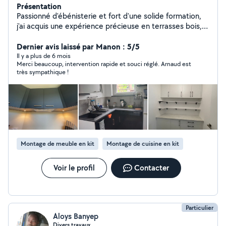
Présentation
Passionné d'ébénisterie et fort d'une solide formation,
j'ai acquis une expérience précieuse en terrasses bois,
en bureau d'étude agencement, en pose
d'agencements, ainsi que dans la rénovation
Dernier avis laissé par Manon : 5/5
immobilière. À chaque projet, je m'efforce d'allier savoir-
Il y a plus de 6 mois
Merci beaucoup, intervention rapide et souci réglé. Arnaud est
faire traditionnel et techniques modernes pour offrir un
très sympathique !
résultat à la hauteur de vos attentes. Contactez moi
pour discuter de vos besoins et donner vie à vos idées!
Montage de meuble en kit
Montage de cuisine en kit
Voir le profil
Contacter
Particulier
Aloys Banyep
Divers travaux