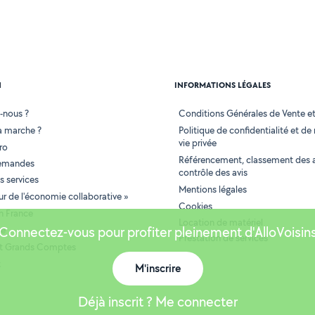
N
INFORMATIONS LÉGALES
-nous ?
Conditions Générales de Vente et 
 marche ?
Politique de confidentialité et de
vie privée
ro
Référencement, classement des 
demandes
contrôle des avis
 services
Mentions légales
tur de l'économie collaborative »
Cookies
en France
Location de matériel
Connectez-vous pour profiter pleinement d'AlloVoisin
se
Prestation de services
 et Grands Comptes
t
M'inscrire
Déjà inscrit ? Me connecter