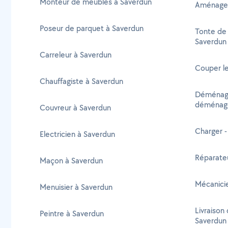
Monteur de meubles à Saverdun
Aménagem
Poseur de parquet à Saverdun
Tonte de 
Saverdun
Carreleur à Saverdun
Couper le
Chauffagiste à Saverdun
Déménage
déménag
Couvreur à Saverdun
Charger 
Electricien à Saverdun
Réparate
Maçon à Saverdun
Mécanicie
Menuisier à Saverdun
Livraison 
Peintre à Saverdun
Saverdun