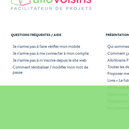
QUESTIONS FRÉQUENTES / AIDE
PRÉSENTATIO
Je n'arrive pas à faire vérifier mon mobile
Qui sommes
Je n'arrive pas à me connecter à mon compte
Comment ça
Je n'arrive pas à m'inscrire depuis le site web
AlloVoisins P
Toutes les 
Comment réinitialiser / modifier mon mot de
passe
Proposer mes
Livre « Le fu
AlloVoisins 
Espace pres
Partenaires
Recrutemen