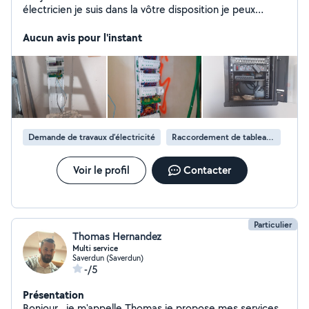
électricien je suis dans la vôtre disposition je peux
déplacer tout le moment j'ai 10 ans d'espérances tout
ce que l'extérieur et l'extérieur électrique je sais le faire
Aucun avis pour l'instant
et envoie le roulant électrique aussi et vmc merci à vous
cordialement.
Demande de travaux d’électricité
Raccordement de tableau électrique
Voir le profil
Contacter
Particulier
Thomas Hernandez
Multi service
Saverdun (Saverdun)
-/5
Présentation
Bonjour , je m'appelle Thomas je propose mes services