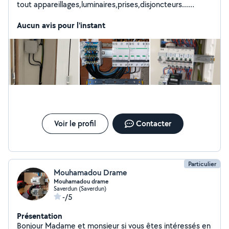
tout appareillages,luminaires,prises,disjoncteurs...
recherche de pannes,tableau électrique,pose et
déposes, branchement de panneaux solaires et PAC
Aucun avis pour l'instant
prix très attractf,n'hésitez pas à me joindre dans la
bonne humeur, bonne journée à bientôt. Cordialement
lassana
Voir le profil
Contacter
Particulier
Mouhamadou Drame
Mouhamadou drame
Saverdun (Saverdun)
-/5
Présentation
Bonjour Madame et monsieur si vous êtes intéressés en