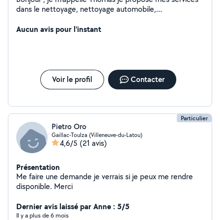
dans le nettoyage, nettoyage automobile,
débroussaillage, démontage de meuble ou évacuation
de déchets. Je le ferais avec grand plaisir.
Aucun avis pour l'instant
Voir le profil
Contacter
Particulier
Pietro Oro
Gaillac-Toulza (Villeneuve-du-Latou)
4,6/5
(21 avis)
Présentation
Me faire une demande je verrais si je peux me rendre
disponible. Merci
Dernier avis laissé par Anne : 5/5
Il y a plus de 6 mois