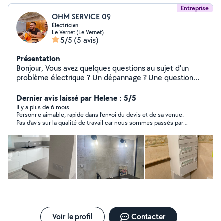
Entreprise
OHM SERVICE 09
Électricien
Le Vernet (Le Vernet)
5/5
(5 avis)
Présentation
Bonjour, Vous avez quelques questions au sujet d'un
problème électrique ? Un dépannage ? Une question
tarifaire ? Vous pouvez me contacter via ma page
Google ou mon site internet vous aurez tous les
Dernier avis laissé par Helene : 5/5
renseignements nécessaires. Vous pouvez voir quelques
Il y a plus de 6 mois
Personne aimable, rapide dans l’envoi du devis et de sa venue.
réalisations de mes chantiers sur tiktok et Instagram
Pas d’avis sur la qualité de travail car nous sommes passés par
Tiktok : Sacha_delaurier Instagram : ohm_service_09
une connaissance
Installation neuf, rénovation, dépannage Vmc,
motorisation de portail, domotique SARL OHM SERVICE
09 DELAURIER SACHA
Voir le profil
Contacter