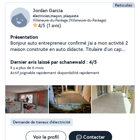
Particulier
Jordan Garcia
électricien,maçon, plaquiste
Villeneuve-du-Paréage (Villeneuve-du-Paréage)
4/5
(1 avis)
Présentation
Bonjour auto entrepreneur confirmé j'ai a mon activité 2
maison construite en auto didacte. Titulaire d'un cap
électricien , J'ai de nombreuses compétences car je suis
un passionné. Pose de panneaux solaires comprises.
Dernier avis laissé par schanewald : 4/5
Il y a plus de 6 mois
Actif joignable rapidement disponibilité rapidement
Demande de travaux d’électricité
Voir le profil
Contacter