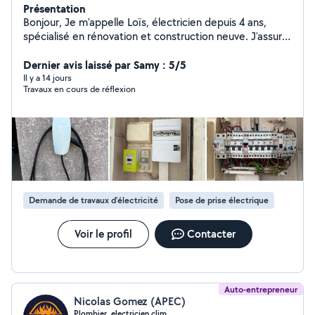
Présentation
Bonjour, Je m'appelle Loïs, électricien depuis 4 ans,
spécialisé en rénovation et construction neuve. J'assure
également l'entretien des jardins et je réalise des
travaux de manutention. Contactez-moi pour vos
Dernier avis laissé par Samy : 5/5
projets ! Cordialement, Loïs
Il y a 14 jours
Travaux en cours de réflexion
Demande de travaux d’électricité
Pose de prise électrique
Voir le profil
Contacter
Auto-entrepreneur
Nicolas Gomez (APEC)
Plombier, electricien,clim