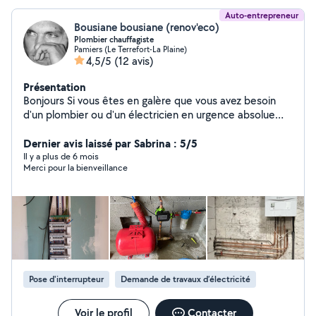
Auto-entrepreneur
Bousiane bousiane (renov'eco)
Plombier chauffagiste
Pamiers (Le Terrefort-La Plaine)
4,5/5
(12 avis)
Présentation
Bonjours Si vous êtes en galère que vous avez besoin
d'un plombier ou d'un électricien en urgence absolue
vous pouvez compter sur moi 30 an d'ancienneté dans
le bâtiment J'ai plusieurs cordes à mon arc et je ne vous
Dernier avis laissé par Sabrina : 5/5
décevrais pas
Il y a plus de 6 mois
Merci pour la bienveillance
Pose d'interrupteur
Demande de travaux d’électricité
Voir le profil
Contacter