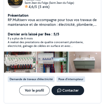
Saint-Jean-du-Falga (Saint-Jean-du-Falga)
4,6/5
(5 avis)
Présentation
RP.Multiserv vous accompagne pour tous vos travaux de
maintenance et de rénovation : électricité, plomberie,
bricolage, peinture, montage de meubles et petits
travaux divers. Fort de plus de 8 ans d'expérience dans
Dernier avis laissé par Bea : 5/5
la maintenance des bâtiments et titulaire de plusieurs
Il y a plus de 6 mois
A realisé des prestations de qualite concernant plomberie,
formations et habilitations, je mets mon savoir-faire au
electricité, gaînage de câbles en surface et avec
service des particuliers avec sérieux et
enfouissement dans le sol. Rudy est appliqué, méticuleux et
professionnalisme. Rigoureux, polyvalent et à l'écoute, je
passionné, va jusqu"au bout même si des difficultés se
m'engage à réaliser un travail soigné et à trouver des
présentent. N'hésitez pas à le solliciter!
solutions adaptées à vos besoins. Interventions rapides,
devis gratuits et conseils personnalisés. Votre
satisfaction est ma priorité. Simplifiez-vous la vie, RP
Multiserv s'occupe de tout !
Demande de travaux d’électricité
Pose d'interrupteur
Voir le profil
Contacter