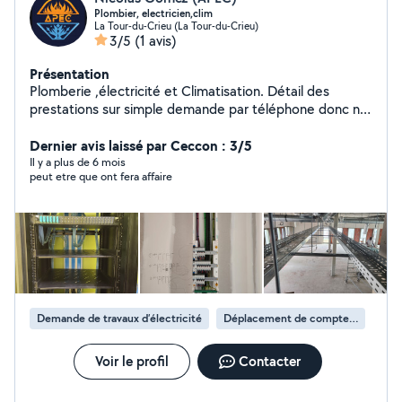
Plombier, electricien,clim
La Tour-du-Crieu (La Tour-du-Crieu)
3/5
(1 avis)
Présentation
Plomberie ,électricité et Climatisation. Détail des
prestations sur simple demande par téléphone donc n
hésitez pas a me contacter. Ou faisons connaissance
sur le tiktok ,instagram ou facebook au nom de l
Dernier avis laissé par Ceccon : 3/5
ariegeoise de Plomberie électricité et Climatisation. A
Il y a plus de 6 mois
peut etre que ont fera affaire
très bientot
Demande de travaux d’électricité
Déplacement de compteur électrique
Voir le profil
Contacter