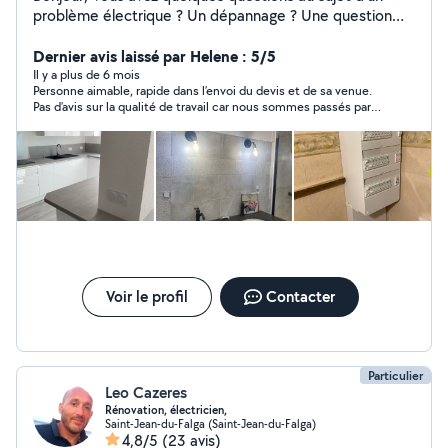
problème électrique ? Un dépannage ? Une question
tarifaire ? Vous pouvez me contacter via ma page
Google ou mon site internet vous aurez tous les
Dernier avis laissé par Helene : 5/5
renseignements nécessaires. Vous pouvez voir quelques
Il y a plus de 6 mois
Personne aimable, rapide dans l’envoi du devis et de sa venue.
réalisations de mes chantiers sur tiktok et Instagram
Pas d’avis sur la qualité de travail car nous sommes passés par
Tiktok : Sacha_delaurier Instagram : ohm_service_09
une connaissance
Installation neuf, rénovation, dépannage Vmc,
motorisation de portail, domotique SARL OHM SERVICE
09 DELAURIER SACHA
Voir le profil
Contacter
Particulier
Leo Cazeres
Rénovation, électricien,
Saint-Jean-du-Falga (Saint-Jean-du-Falga)
4,8/5
(23 avis)