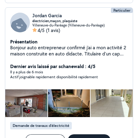
Particulier
Jordan Garcia
électricien,maçon, plaquiste
Villeneuve-du-Paréage (Villeneuve-du-Paréage)
4/5
(1 avis)
Présentation
Bonjour auto entrepreneur confirmé j'ai a mon activité 2
maison construite en auto didacte. Titulaire d'un cap
électricien , J'ai de nombreuses compétences car je suis
un passionné. Pose de panneaux solaires comprises.
Dernier avis laissé par schanewald : 4/5
Il y a plus de 6 mois
Actif joignable rapidement disponibilité rapidement
Demande de travaux d’électricité