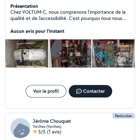
Présentation
Chez VOLTUM-C, nous comprenons l'importance de la
qualité et de l'accessibilité. C'est pourquoi nous nous
engageons à fournir à nos clients des solutions
photovoltaïques de haute qualité à des prix abordables.
Aucun avis pour l'instant
Avec nous, vous pouvez être assuré que votre
investissement dans l'énergie solaire sera synonyme de
fiabilité, durabilité, et performance. Rejoignez-nous pour
un avenir plus vert et plus lumineux, sans compromis sur
la qualité ni sur votre budget.
Voir le profil
Contacter
Particulier
Jérôme Chouquet
Varilhes (Varilhes)
5/5
(1 avis)