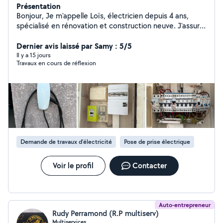
Présentation
Bonjour, Je m'appelle Loïs, électricien depuis 4 ans,
spécialisé en rénovation et construction neuve. J'assure
également l'entretien des jardins et je réalise des
travaux de manutention. Contactez-moi pour vos
Dernier avis laissé par Samy : 5/5
projets ! Cordialement, Loïs
Il y a 15 jours
Travaux en cours de réflexion
Demande de travaux d’électricité
Pose de prise électrique
Voir le profil
Contacter
Auto-entrepreneur
Rudy Perramond (R.P multiserv)
Multiservices