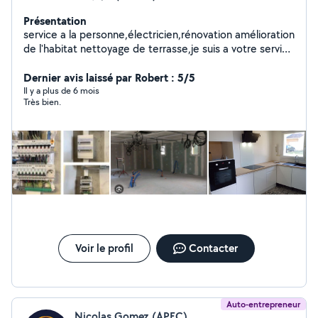
Présentation
service a la personne,électricien,rénovation amélioration
de l'habitat nettoyage de terrasse,je suis a votre service
,peinture placo,divers .... tout problème a des solutions,
appeler moi .....la solution sera la votre adapté à votre
Dernier avis laissé par Robert : 5/5
projet... a bientôt
Il y a plus de 6 mois
Très bien.
Voir le profil
Contacter
Auto-entrepreneur
Nicolas Gomez (APEC)