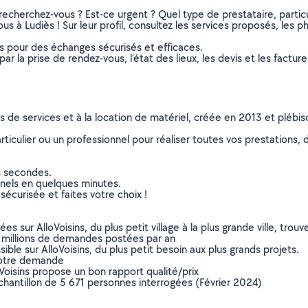
recherchez-vous ? Est-ce urgent ? Quel type de prestataire, particu
us à Ludiès ! Sur leur profil, consultez les services proposés, les ph
ns pour des échanges sécurisés et efficaces.
r la prise de rendez-vous, l’état des lieux, les devis et les facture
ns de services et à la location de matériel, créée en 2013 et plébi
culier ou un professionnel pour réaliser toutes vos prestations, d
s secondes.
nnels en quelques minutes.
sécurisée et faites votre choix !
sur AlloVoisins, du plus petit village à la plus grande ville, tro
 millions de demandes postées par an
ible sur AlloVoisins, du plus petit besoin aux plus grands projets.
votre demande
oVoisins propose un bon rapport qualité/prix
chantillon de 5 671 personnes interrogées (Février 2024)