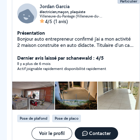
Particulier
Jordan Garcia
électricien,maçon, plaquiste
Villeneuve-du-Paréage (Villeneuve-du-Paréage)
4/5
(1 avis)
Présentation
Bonjour auto entrepreneur confirmé j'ai a mon activité
2 maison construite en auto didacte. Titulaire d'un cap
électricien , J'ai de nombreuses compétences car je
suis un passionné. Pose de panneaux solaires
Dernier avis laissé par schanewald : 4/5
comprises.
Il y a plus de 6 mois
Actif joignable rapidement disponibilité rapidement
Pose de plafond
Pose de placo
Voir le profil
Contacter