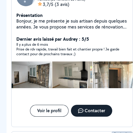
3,7/5
(3 avis)
Présentation
Bonjour, je me présente je suis artisan depuis quelques
années. Je vous propose mes services de rénovation
peinture, Placo,joints , pose de parquet, carrelage
Petite maçonnerie, je suis assez réactif et à l'écoute de
Dernier avis laissé par Audrey : 5/5
mes clients.
Il y a plus de 6 mois
Prise de rdv rapide, travail bien fait et chantier propre ! Je garde
contact pour de prochains travaux ;)
Voir le profil
Contacter