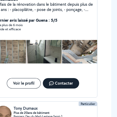
is de la rénovation dans le bâtiment depuis plus de
e, - pose de joints, - ponçage, -
se de menuiseries, - rénovation de parquet, -
aration de fissure, - isolation, - faux plafonds, -
rnier avis laissé par Guena : 5/5
nture, - réfection de murs en pierre - enduit de
y a plus de 6 mois
ide et efficace
 crépis... Devis gratuit sur demande. N'hésitez
s à me contacter pour plus de renseignements ou
uel de mes réalisations.
Voir le profil
Contacter
Particulier
Tony Dumaux
Plus de 20ans de bâtiment
Pamiers (Jeu du Mail-Lestang-Saint-Jean)