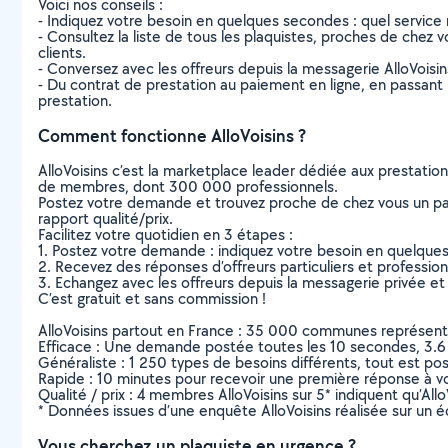
Voici nos conseils :
- Indiquez votre besoin en quelques secondes : quel service 
- Consultez la liste de tous les plaquistes, proches de chez vo
clients.
- Conversez avec les offreurs depuis la messagerie AlloVoisi
- Du contrat de prestation au paiement en ligne, en passant pa
prestation.
Comment fonctionne AlloVoisins ?
AlloVoisins c’est la marketplace leader dédiée aux prestatio
de membres, dont 300 000 professionnels.
Postez votre demande et trouvez proche de chez vous un parti
rapport qualité/prix.
Facilitez votre quotidien en 3 étapes :
1. Postez votre demande : indiquez votre besoin en quelque
2. Recevez des réponses d’offreurs particuliers et professio
3. Echangez avec les offreurs depuis la messagerie privée et 
C’est gratuit et sans commission !
AlloVoisins partout en France : 35 000 communes représentées 
Efficace : Une demande postée toutes les 10 secondes, 3.6
Généraliste : 1 250 types de besoins différents, tout est poss
Rapide : 10 minutes pour recevoir une première réponse à 
Qualité / prix : 4 membres AlloVoisins sur 5* indiquent qu’All
* Données issues d’une enquête AlloVoisins réalisée sur un é
Vous cherchez un plaquiste en urgence ?