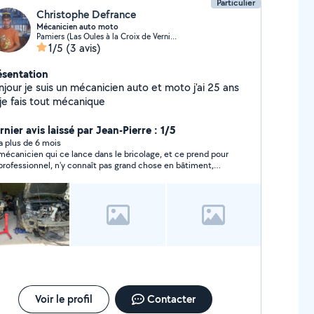
Particulier
Christophe Defrance
Mécanicien auto moto
Pamiers (Las Oules à la Croix de Verniolle)
1/5
(3 avis)
ésentation
jour je suis un mécanicien auto et moto j'ai 25 ans
 je fais tout mécanique
nier avis laissé par Jean-Pierre : 1/5
y a plus de 6 mois
mécanicien qui ce lance dans le bricolage, et ce prend pour
onnel, n'y connaît pas grand chose en bâtiment,
s devriez rester dans la mécanique
Voir le profil
Contacter