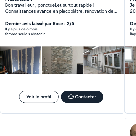
Bon travailleur , ponctuel,et surtout rapide !
Je fa
Connaissances avance en placoplâtre, rénovation de
20 ans : - placoplâtr
maison tout types !
po
Dernier avis laissé par Rose : 2/5
rép
De
pei
Il y a plus de 6 mois
Il 
femme seule s abstenir
Rap
façade, -
pa
vis
Voir le profil
Contacter