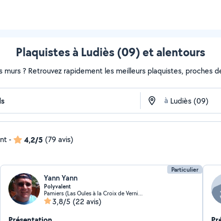
Plaquistes à Ludiès (09) et alentours
s murs ? Retrouvez rapidement les meilleurs plaquistes, proches de
à
ent
-
4,2/5
(79 avis)
Particulier
Yann Yann
Polyvalent
Pamiers (Las Oules à la Croix de Verniolle)
3,8/5
(22 avis)
Présentation
Pr