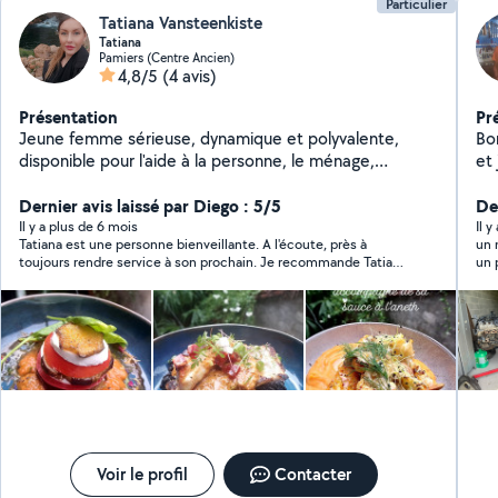
Particulier
Tatiana Vansteenkiste
Tatiana
Pamiers (Centre Ancien)
4,8/5
(4 avis)
Présentation
Pr
Jeune femme sérieuse, dynamique et polyvalente,
Bon
disponible pour l'aide à la personne, le ménage,
et
l'entretien du domicile, la préparation de repas et
diverses tâches du quotidien. Cuisinière expérimentée,
Dernier avis laissé par Diego : 5/5
Der
je propose également la préparation de repas adaptés
Il y a plus de 6 mois
Il 
Tatiana est une personne bienveillante. A l'écoute, près à
un 
a vos besoins. Je travaille régulièrement avec des
toujours rendre service à son prochain. Je recommande Tatiana
un professi
locations Airbnb, assurant le nettoyage, la remise en
pour sa bienveillance et sa gentillesse. Merci
vou
état des logements, la gestion du linge et la
préparation des arrivées. Expérience confirmée, sens
de l'organisation, discrétion et professionnalisme.
Disponible a tout moment selon vos besoins. N'hésitez
pas à me contacter, je serai ravie de vous aider.
Voir le profil
Contacter