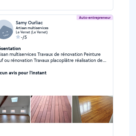
Auto-entrepreneur
Samy Ourliac
Artisan multiservices
Le Vernet (Le Vernet)
-/5
ésentation
tisan multiservices Travaux de rénovation Peinture
uf ou rénovation Travaux placoplâtre réalisation de
isons doublage des murs et plafonds Pose de
quet flottant. Traitement toiture, autres travaux...
cun avis pour l'instant
is gratuit