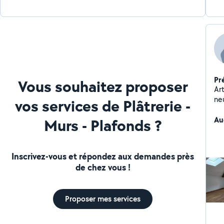
Pr
Vous souhaitez proposer
Ar
ne
vos services de Plâtrerie -
clo
par
Au
Murs - Plafonds ?
Dev
Inscrivez-vous et répondez aux demandes près
de chez vous !
Proposer mes services