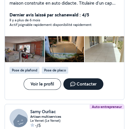
maison construite en auto didacte. Titulaire d'un cap
électricien , J'ai de nombreuses compétences car je suis
un passionné. Pose de panneaux solaires comprises.
Dernier avis laissé par schanewald : 4/5
Il y a plus de 6 mois
Actif joignable rapidement disponibilité rapidement
Pose de plafond
Pose de placo
Voir le profil
Contacter
Auto-entrepreneur
Samy Ourliac
Artisan multiservices
Le Vernet (Le Vernet)
-/5