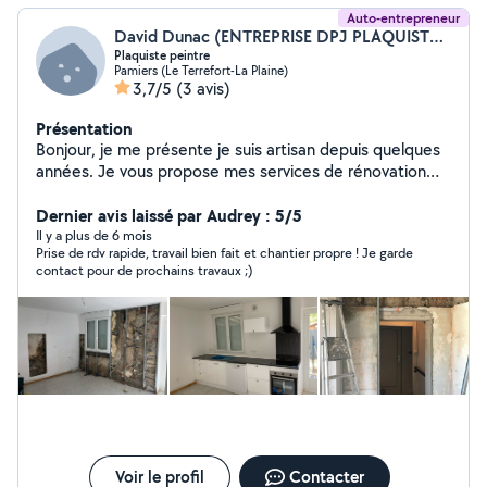
Auto-entrepreneur
David Dunac (ENTREPRISE DPJ PLAQUISTE/JOINTEUR)
Plaquiste peintre
Pamiers (Le Terrefort-La Plaine)
3,7/5
(3 avis)
Présentation
Bonjour, je me présente je suis artisan depuis quelques
années. Je vous propose mes services de rénovation
peinture, Placo,joints , pose de parquet, carrelage
Petite maçonnerie, je suis assez réactif et à l'écoute de
Dernier avis laissé par Audrey : 5/5
mes clients.
Il y a plus de 6 mois
Prise de rdv rapide, travail bien fait et chantier propre ! Je garde
contact pour de prochains travaux ;)
Voir le profil
Contacter