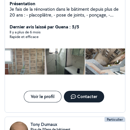
Présentation
Je fais de la rénovation dans le bâtiment depuis plus de
20 ans : - placoplâtre, - pose de joints, - ponçage, -
pose de menuiseries, - rénovation de parquet, -
réparation de fissure, - isolation, - faux plafonds, -
Dernier avis laissé par Guena : 5/5
peinture, - réfection de murs en pierre - enduit de
Il y a plus de 6 mois
Rapide et efficace
façade, - crépis... Devis gratuit sur demande. N'hésitez
pas à me contacter pour plus de renseignements ou
visuel de mes réalisations.
Voir le profil
Contacter
Particulier
Tony Dumaux
Plus de 20ans de bâtiment