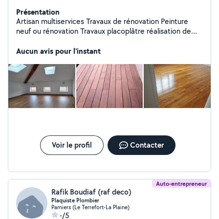
Présentation
Artisan multiservices Travaux de rénovation Peinture
neuf ou rénovation Travaux placoplâtre réalisation de
cloisons doublage des murs et plafonds Pose de
parquet flottant. Traitement toiture, autres travaux...
Aucun avis pour l'instant
Devis gratuit
Voir le profil
Contacter
Auto-entrepreneur
Rafik Boudiaf (raf deco)
Plaquiste Plombier
Pamiers (Le Terrefort-La Plaine)
-/5