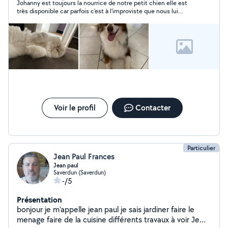
Johanny est toujours la nourrice de notre petit chien elle est
très disponible car parfois c'est à l'improviste que nous lui
demandons. Elle est gentille et adore les animaux pour en avoir
aussi (mais des chats). Elle est très souriante et aimable.
Voir le profil
Contacter
Particulier
Jean Paul Frances
Jean paul
Saverdun (Saverdun)
-/5
Présentation
bonjour je m'appelle jean paul je sais jardiner faire le
menage faire de la cuisine différents travaux à voir Je