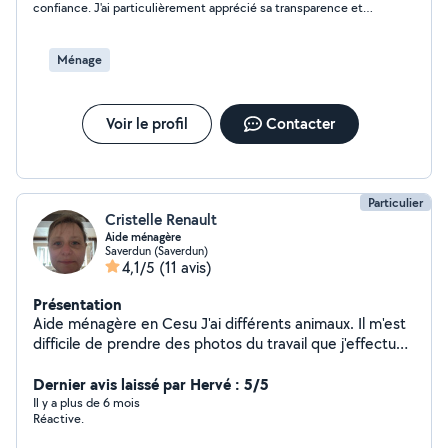
confiance. J'ai particulièrement apprécié sa transparence et
son honnêteté lorsqu'elle a constaté que l'échange de service
ne pouvait pas se concrétiser. Je suis néanmoins très
contente des échanges que nous avons eus par message. Ce
Ménage
fut un vrai plaisir de discuter avec elle. J'espère avoir l'occasion
de la rencontrer un jour.
Voir le profil
Contacter
Particulier
Cristelle Renault
Aide ménagère
Saverdun (Saverdun)
4,1/5
(11 avis)
Présentation
Aide ménagère en Cesu J'ai différents animaux. Il m'est
difficile de prendre des photos du travail que j'effectue
chez les personnes. Je n'ai aucun compte "premium" sur
ce site. Donc si je ne réponds pas, c'est que j'ai déjà
Dernier avis laissé par Hervé : 5/5
utilisé les réponses à 4 annonces. Si vous voulez, vous
Il y a plus de 6 mois
Réactive.
me laissez un numéro de téléphone pour qu'on puisse
échanger.