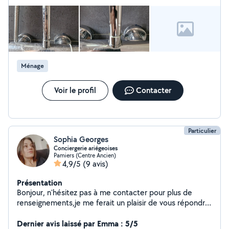
Ménage
Voir le profil
Contacter
Particulier
Sophia Georges
Conciergerie ariégeoises
Pamiers (Centre Ancien)
4,9/5
(9 avis)
Présentation
Bonjour, n'hésitez pas à me contacter pour plus de
renseignements,je me ferait un plaisir de vous répondre,
entretien logement, lingerie, repassage, courses. Sur
Pamiers. Paiement en CESU.
Dernier avis laissé par Emma : 5/5