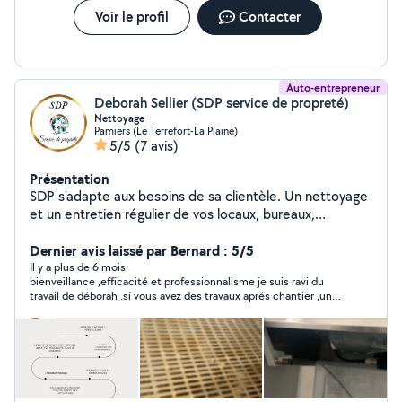
Voir le profil
Contacter
Auto-entrepreneur
Deborah Sellier (SDP service de propreté)
Nettoyage
Pamiers (Le Terrefort-La Plaine)
5/5
(7 avis)
Présentation
SDP s'adapte aux besoins de sa clientèle. Un nettoyage
et un entretien régulier de vos locaux, bureaux,
commerces, industries,agence
immobilières,restaurants, ou parties communes
Dernier avis laissé par Bernard : 5/5
contribuent à assainir votre lieu de travail et à vous
Il y a plus de 6 mois
bienveillance ,efficacité et professionnalisme je suis ravi du
apporter confort, santé et qualité de vie. Tout en
travail de déborah .si vous avez des travaux aprés chantier ,une
respectant les réglementations associées à vos locaux
équipe formidable.. je vous recommande ..
et les règles de sécurité, notre entreprise de nettoyage
met toute son attention à satisfaire vos exigences
d'hygiène et d'entretien. Avec plusieurs prestations
différentes. À l'écoute de mes clients, je suis disponible
pour répondre à toutes vos demandes et