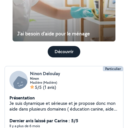
J'ai besoin d'aide pour le ménage
Découvrir
Particulier
Ninon Deloulay
Ninon
Madière (Madière)
5/5
(1 avis)
Présentation
Je suis dynamique et sérieuse et je propose donc mon
aide dans plusieurs domaines ( éducation canine, aide
au déménagement, ménage, entretien de jardin, et
plusieurs autres services si besoin).
Dernier avis laissé par Carine : 5/5
Il y a plus de 6 mois