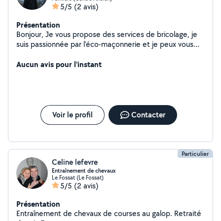
5/5
(2 avis)
Présentation
Bonjour, Je vous propose des services de bricolage, je
suis passionnée par l'éco-maçonnerie et je peux vous
aider pour faire des joints de pierre, des enduits, du
placoplâtre, des bandes de la peinture etc..
Aucun avis pour l'instant
Voir le profil
Contacter
Particulier
Celine lefevre
Entraînement de chevaux
Le Fossat (Le Fossat)
5/5
(2 avis)
Présentation
Entraînement de chevaux de courses au galop. Retraité