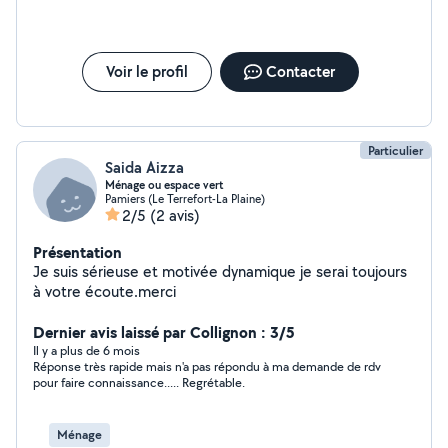
interrogations. N'hésitez donc pas à me contacter. Bien
à vous, Cordialement Madame sellier Deborah"
Voir le profil
Contacter
Particulier
Saida Aizza
Ménage ou espace vert
Pamiers (Le Terrefort-La Plaine)
2/5
(2 avis)
Présentation
Je suis sérieuse et motivée dynamique je serai toujours
à votre écoute.merci
Dernier avis laissé par Collignon : 3/5
Il y a plus de 6 mois
Réponse très rapide mais n'a pas répondu à ma demande de rdv
pour faire connaissance..... Regrétable.
Ménage