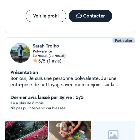
Voir le profil
Contacter
Particulier
Sarah Trolho
Polyvalente
Le Fossat (Le Fossat)
5/5
(1 avis)
Présentation
Bonjour, Je suis une personne polyvalente. J'ai une
entreprise de nettoyage avec mon conjoint sur la
commune du Fossat. Je gère la communication ainsi que
la comptabilité. Assistante sociale.
Dernier avis laissé par Sylvie : 5/5
Il y a plus de 6 mois
N’a pas pu intervenir car blessée