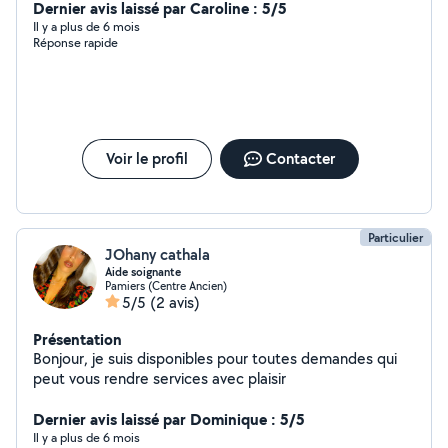
Adore les animaux et les enfants ( j'en ai 4). Statut auto-
Dernier avis laissé par Caroline : 5/5
entrepreneur et particulier. Payable en CESU, e-CESU,
Il y a plus de 6 mois
Réponse rapide
chèque, virement bancaire, espèces. J'ai une RQTH
donc allègement de charges sociales.
Voir le profil
Contacter
Particulier
JOhany cathala
Aide soignante
Pamiers (Centre Ancien)
5/5
(2 avis)
Présentation
Bonjour, je suis disponibles pour toutes demandes qui
peut vous rendre services avec plaisir
Dernier avis laissé par Dominique : 5/5
Il y a plus de 6 mois