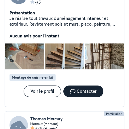
-/5
Présentation
Je réalise tout travaux d'aménagement intérieur et
extérieur. Revêtement sols et murs, placo, peinture,
pose de menuiseries et Agencement sur mesures. 21
ans d'expérience dans le domaine. Équipé et sérieux.
Aucun avis pour l'instant
Montage de cuisine en kit
Voir le profil
Contacter
Particulier
Thomas Mercury
Montaut (Montaut)
5/5
(6 avis)