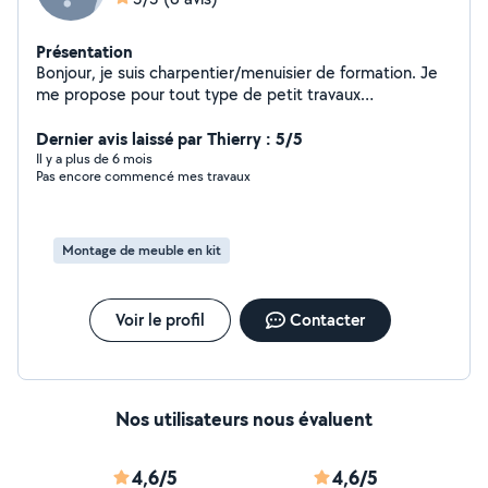
Présentation
Bonjour, je suis charpentier/menuisier de formation. Je
me propose pour tout type de petit travaux
essentiellement sur le travail du bois mais aussi sur la
couverture, l'isolation, la peinture et tout travaux de
Dernier avis laissé par Thierry : 5/5
jardinage. Merci pour votre confiance.
Il y a plus de 6 mois
Pas encore commencé mes travaux
Montage de meuble en kit
Voir le profil
Contacter
Nos utilisateurs nous évaluent
4,6/5
4,6/5