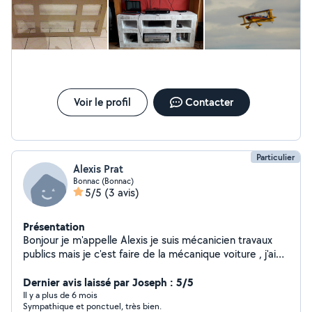
Voir le profil
Contacter
Particulier
Alexis Prat
Bonnac (Bonnac)
5/5
(3 avis)
Présentation
Bonjour je m'appelle Alexis je suis mécanicien travaux
publics mais je c'est faire de la mécanique voiture , j'ai
des capacités en paysagiste aussi et bien plus encore si
vous avez besoin d'aide pour un déménagement , vider
Dernier avis laissé par Joseph : 5/5
des gravats Cordialement Alexis
Il y a plus de 6 mois
Sympathique et ponctuel, très bien.