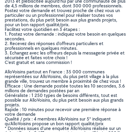
2013 et plébiscitée aujourd’hui par une communauté de plus
de 4,5 millions de membres, dont 300 000 professionnels.
Postez votre demande et trouvez proche de chez vous un
particulier ou un professionnel pour réaliser toutes vos
prestations, du plus petit besoin aux plus grands projets,
pour un bon rapport qualité/prix.
Facilitez votre quotidien en 3 étapes :
1. Postez votre demande : indiquez votre besoin en quelques
secondes.
2. Recevez des réponses d’offreurs particuliers et
professionnels en quelques minutes.
3. Echangez avec les offreurs depuis la messagerie privée et
sécurisée et faites votre choix !
C’est gratuit et sans commission !
AlloVoisins partout en France : 35 000 communes
représentées sur AlloVoisins, du plus petit village à la plus
grande ville, trouvez un membre à proximité de chez vous !
Efficace : Une demande postée toutes les 10 secondes, 3.6
millions de demandes postées par an
Généraliste : 1 250 types de besoins différents, tout est
possible sur AlloVoisins, du plus petit besoin aux plus grands
projets.
Rapide : 10 minutes pour recevoir une première réponse à
votre demande
Qualité / prix : 4 membres AlloVoisins sur 5* indiquent
qu’AlloVoisins propose un bon rapport qualité/prix
* Données issues d’une enquête AlloVoisins réalisée sur un