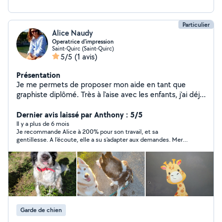
Particulier
Alice Naudy
Operatrice d'impression
Saint-Quirc (Saint-Quirc)
5/5
(1 avis)
Présentation
Je me permets de proposer mon aide en tant que
graphiste diplômé. Très à l'aise avec les enfants, j'ai déjà
fait du babysitting pour des voisins et maîtres d'écoles
et ma mère est assistante maternelle. Je peux aussi
Dernier avis laissé par Anthony : 5/5
garder vos chien, nous avons un jardin clôturé et 2 husky.
Il y a plus de 6 mois
Je recommande Alice à 200% pour son travail, et sa
Je peux aussi vous aidez pour d'autres tâches.
gentillesse. A l'écoute, elle a su s'adapter aux demandes. Merci
beaucoup.
Garde de chien