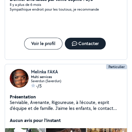
à me contacter
Il y a plus de 6 mois
Sympathique endroit pour les toutous, je recommande
Voir le profil
Contacter
Particulier
Melinka FAKA
Multi services
Saverdun (Saverdun)
-/5
Présentation
Serviable, Avenante, Rigoureuse, à l'écoute, esprit
d'équipe et de famille. J'aime les enfants, le contact
avec les gens, les animaux, le sport, la nature, la bonne
nourriture et la vie...
Aucun avis pour l'instant