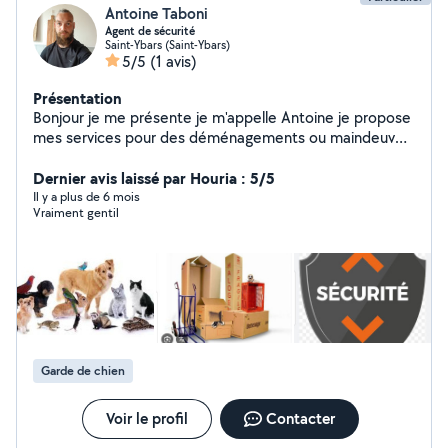
Antoine Taboni
Agent de sécurité
Saint-Ybars (Saint-Ybars)
5/5
(1 avis)
Présentation
Bonjour je me présente je m'appelle Antoine je propose
mes services pour des déménagements ou maindeuve
et garder vos animaux et également vos bien je suis
agent de sécurité de métier et gardiens je peut
Dernier avis laissé par Houria : 5/5
également faire chauffeur pour les personnes qui autre
Il y a plus de 6 mois
Vraiment gentil
demande. Je pratique sport je reste à vôtre disposition
.
Garde de chien
Voir le profil
Contacter