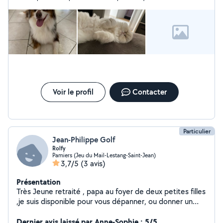
demandons. Elle est gentille et adore les animaux pour en avoir
aussi (mais des chats). Elle est très souriante et aimable.
Voir le profil
Contacter
Particulier
Jean-Philippe Golf
Rolfy
Pamiers (Jeu du Mail-Lestang-Saint-Jean)
3,7/5
(3 avis)
Présentation
Très Jeune retraité , papa au foyer de deux petites filles
,je suis disponible pour vous dépanner, ou donner un
coup de main . Autodidacte,Multitâches et rigoureux je
sais m'adapter et j'aime le travail bien fait . N'hésitez pas
Dernier avis laissé par Anne-Sophie : 5/5