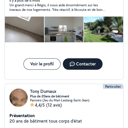
compétences techniques et un vrai sens du service
Il y a plus de 6 mois
Un grand merci à Régis, il nous aide énormément sur les
client. J'interviens pour différents petits travaux :
travaux de nos logements. Très réactif, à l'écoute et de bon
plomberie, bricolage, montage de meubles, réparations
conseil. Nous vous recommandons Régis, vous pouvez avoir
diverses, entretien, dépannage et autres services du
confiance !
quotidien. J'aime trouver des solutions pratiques et
réaliser un travail soigné. Fiable, ponctuel et à l'écoute,
je m'adapte facilement à vos besoins. N'hésitez pas à
me contacter pour discuter de votre projet ou de votre
besoin. À bientôt !
Voir le profil
Contacter
Particulier
Tony Dumaux
Plus de 20ans de bâtiment
Pamiers (Jeu du Mail-Lestang-Saint-Jean)
4,4/5
(12 avis)
Présentation
20 ans de bâtiment tous corps d'état