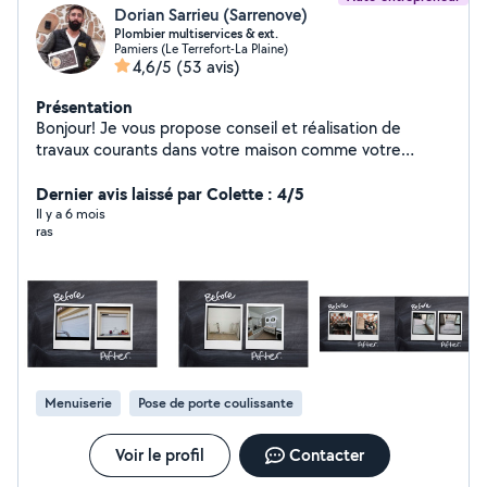
Dorian Sarrieu (Sarrenove)
Plombier multiservices & ext.
Pamiers (Le Terrefort-La Plaine)
4,6/5
(53 avis)
Présentation
Bonjour! Je vous propose conseil et réalisation de
travaux courants dans votre maison comme votre
extérieur. Prestataire multiservices, un projet créatif
peut aussi voir le jour selon vos envies. Plutôt réactif et
Dernier avis laissé par Colette : 4/5
soucieux des urgences, n'hésitez pas à me contacter
Il y a 6 mois
ras
pour étudier votre demande. Avec motivation. Pour
toute demande en dehors dehors de mon périmètre
d'intervention, veuillez vous rapprocher de la page
facebook SARRENOVE EI SARRENOVE
Menuiserie
Pose de porte coulissante
Voir le profil
Contacter