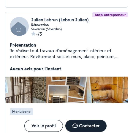
Auto-entrepreneur
Julien Lebrun (Lebrun Julien)
Rénovation
Saverdun (Saverdun)
-/5
Présentation
Je réalise tout travaux d'aménagement intérieur et
extérieur. Revêtement sols et murs, placo, peinture,
pose de menuiseries et Agencement sur mesures. 21
ans d'expérience dans le domaine. Équipé et sérieux.
Aucun avis pour l'instant
Menuiserie
Voir le profil
Contacter