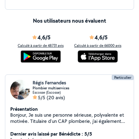
Nos utilisateurs nous évaluent
4,6/5
4,6/5
Calculé à partir de 48731 avis
Calculé à partir de 66000 avis
Particulier
Régis Fernandes
Plombier multiservices
Escosse (Escosse)
5/5
(20 avis)
Présentation
Bonjour, Je suis une personne sérieuse, polyvalente et
motivée. Titulaire d'un CAP plomberie, j'ai également
été à mon compte dans la réparation de téléphones, ce
qui m'a permis de développer de nombreuses
Dernier avis laissé par Bénédicte : 5/5